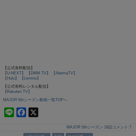
【公式有料配信】
【U-NEXT】
【DMM TV】
【AbemaTV】
【Hulu】
【Lemino】
【公式有料レンタル配信】
【Rakuten TV】
MAJOR 5thシーズン動画一覧TOPへ
Li
F
X
n
a
MAJOR 5thシーズン 16話
コメント:
7
e
c