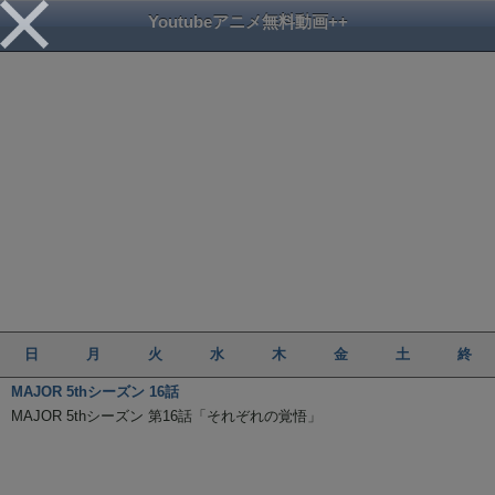
Youtubeアニメ無料動画++
日
月
火
水
木
金
土
終
MAJOR 5thシーズン 16話
MAJOR 5thシーズン 第16話「それぞれの覚悟」