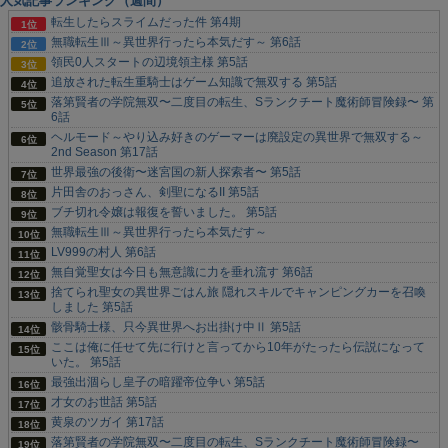
人気記事ランキング（週間）
転生したらスライムだった件 第4期
無職転生Ⅲ～異世界行ったら本気だす～ 第6話
領民0人スタートの辺境領主様 第5話
追放された転生重騎士はゲーム知識で無双する 第5話
落第賢者の学院無双〜二度目の転生、Sランクチート魔術師冒険録〜 第
6話
ヘルモード～やり込み好きのゲーマーは廃設定の異世界で無双する～
2nd Season 第17話
世界最強の後衛〜迷宮国の新人探索者〜 第5話
片田舎のおっさん、剣聖になるII 第5話
ブチ切れ令嬢は報復を誓いました。 第5話
無職転生Ⅲ～異世界行ったら本気だす～
LV999の村人 第6話
無自覚聖女は今日も無意識に力を垂れ流す 第6話
捨てられ聖女の異世界ごはん旅 隠れスキルでキャンピングカーを召喚
しました 第5話
骸骨騎士様、只今異世界へお出掛け中Ⅱ 第5話
ここは俺に任せて先に行けと言ってから10年がたったら伝説になって
いた。 第5話
最強出涸らし皇子の暗躍帝位争い 第5話
才女のお世話 第5話
黄泉のツガイ 第17話
落第賢者の学院無双〜二度目の転生、Sランクチート魔術師冒険録〜