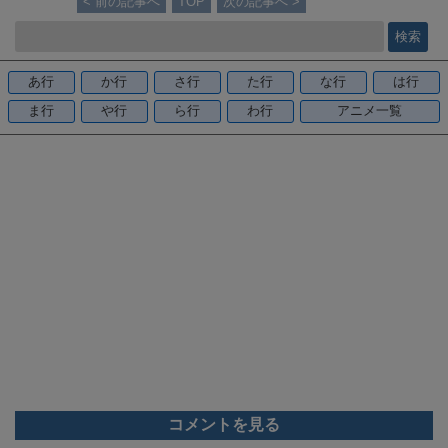
< 前の記事へ
TOP
次の記事へ >
e
b
o
あ行
か行
さ行
た行
な行
は行
o
ま行
や行
ら行
わ行
アニメ一覧
k
コメントを見る