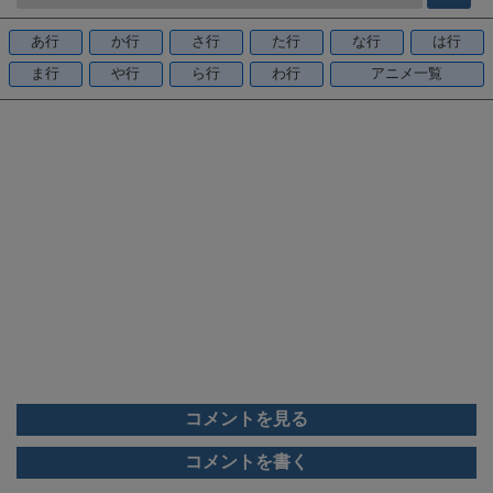
b
o
あ行
か行
さ行
た行
な行
は行
o
ま行
や行
ら行
わ行
アニメ一覧
k
コメントを見る
コメントを書く