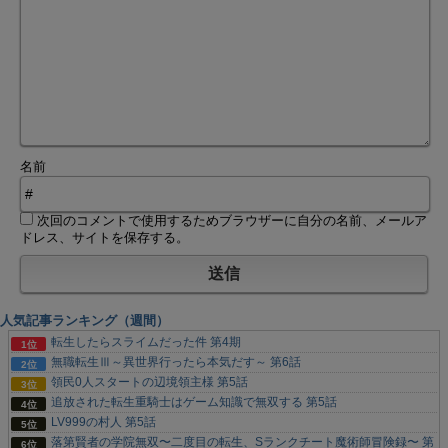
名前
次回のコメントで使用するためブラウザーに自分の名前、メールア
ドレス、サイトを保存する。
人気記事ランキング（週間）
転生したらスライムだった件 第4期
無職転生Ⅲ～異世界行ったら本気だす～ 第6話
領民0人スタートの辺境領主様 第5話
追放された転生重騎士はゲーム知識で無双する 第5話
LV999の村人 第5話
落第賢者の学院無双〜二度目の転生、Sランクチート魔術師冒険録〜 第