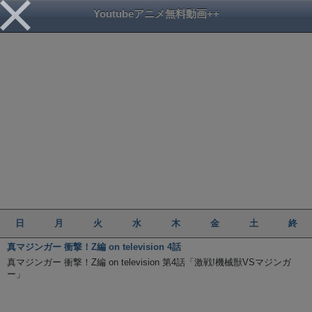
Youtubeアニメ無料動画++
日
月
火
水
木
金
土
終
真マジンガー 衝撃！Z編 on television 4話
真マジンガー 衝撃！Z編 on television 第4話「激戦!機械獣VSマジンガ
ー」