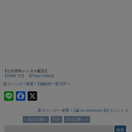
【公式有料レンタル配信】
【DMM TV】
【Prime Video】
真マジンガー衝撃！Z編動画一覧TOPへ
Li
F
X
n
a
真マジンガー 衝撃！Z編 on television 4話
コメント:
3
e
c
< 前の記事へ
TOP
次の記事へ >
e