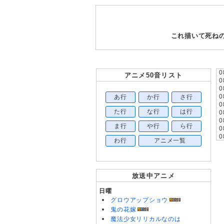
これ描いて死ね
0
アニメ50音リスト
0
0
あ行
か行
さ行
0
0
た行
な行
は行
0
0
ま行
や行
ら行
0
0
わ行
アニメ一覧
0
0
0
放送中アニメ
0
0
日曜
0
グロウアップショウ
0
鬼の花嫁
0
魔法少女リリカルなのは