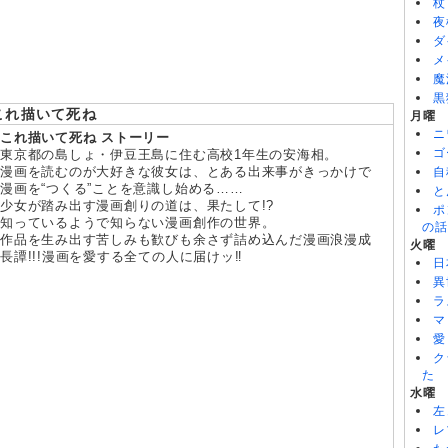
杖
8/04
ちいかわ 第366話
夜
8/04
ブチ切れ令嬢は報復を誓いました。 第5話
ダ
8/04
ぐらんぶる Season3 第5話
メ
魔
黒
これ描いて死ね
月曜
ニ
これ描いて死ね ストーリー
ゴ
東京都の島しょ・伊豆王島に住む高校1年生の安海相。
漫画を読むのが大好きな彼女は、とある出来事がきっかけで
自
漫画を“つくる”ことを意識し始める……
と
少女が踏み出す漫画創りの道は、果たして!?
ポ
知っているようで知らない漫画創作の世界。
の話
作品を生み出す苦しみも歓びも余さず詰め込んだ漫画浪漫成
火曜
長譚!!!漫画を愛する全ての人に届けッ‼︎
日
異
ラ
マ
愛
ク
た
水曜
左
レ