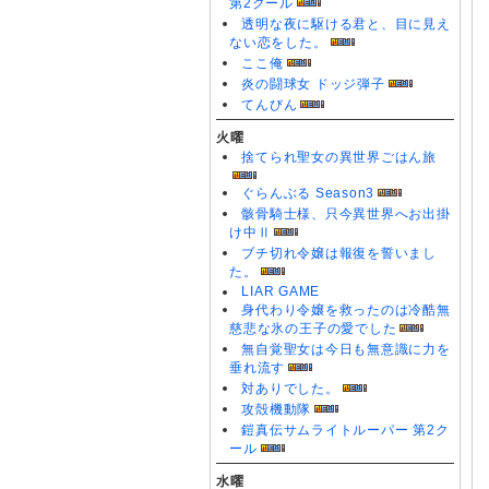
第2クール
透明な夜に駆ける君と、目に見え
ない恋をした。
ここ俺
炎の闘球女 ドッジ弾子
てんびん
火曜
捨てられ聖女の異世界ごはん旅
ぐらんぶる Season3
骸骨騎士様、只今異世界へお出掛
け中Ⅱ
ブチ切れ令嬢は報復を誓いまし
た。
LIAR GAME
身代わり令嬢を救ったのは冷酷無
慈悲な氷の王子の愛でした
無自覚聖女は今日も無意識に力を
垂れ流す
対ありでした。
攻殻機動隊
鎧真伝サムライトルーパー 第2ク
ール
水曜