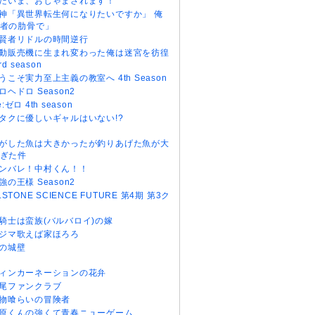
だいま、おじゃまされます！
神「異世界転生何になりたいですか」 俺
者の肋骨で」
賢者リドルの時間逆行
動販売機に生まれ変わった俺は迷宮を彷徨
rd season
うこそ実力至上主義の教室へ 4th Season
ロヘドロ Season2
e:ゼロ 4th season
タクに優しいギャルはいない!?
がした魚は大きかったが釣りあげた魚が大
ぎた件
ンバレ！中村くん！！
強の王様 Season2
r.STONE SCIENCE FUTURE 第4期 第3ク
騎士は蛮族(バルバロイ)の嫁
ジマ歌えば家ほろろ
の城壁
ィンカーネーションの花弁
尾ファンクラブ
物喰らいの冒険者
原くんの強くて青春ニューゲーム