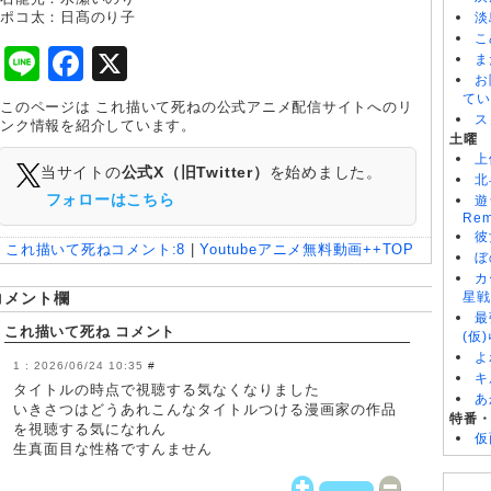
ポコ太：日髙のり子
淡
こ
Line
Facebook
X
ま
お
てい
このページは これ描いて死ねの公式アニメ配信サイトへのリ
ス
ンク情報を紹介しています。
土曜
上
当サイトの
公式X（旧Twitter）
を始めました。
北
フォローはこちら
遊
Rem
彼
これ描いて死ね
コメント:
8
|
Youtubeアニメ無料動画++TOP
ぼ
カ
コメント欄
星戦
最
これ描いて死ね コメント
(仮
よ
2026/06/24 10:35
#
キ
タイトルの時点で視聴する気なくなりました
あ
いきさつはどうあれこんなタイトルつける漫画家の作品
特番
を視聴する気になれん
仮
生真面目な性格ですんません