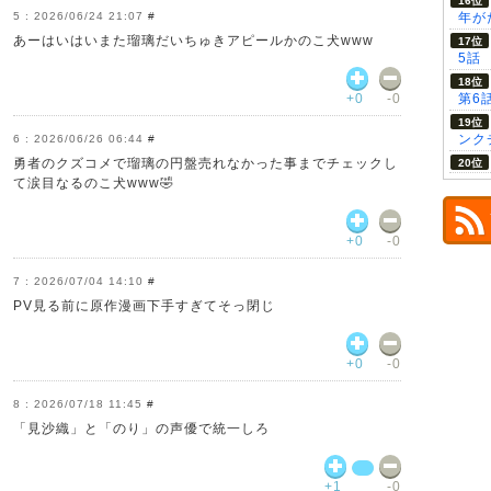
2026/06/24 21:07
#
年が
あーはいはいまた瑠璃だいちゅきアピールかのこ犬www
5話
+0
-0
第6
ンク
2026/06/26 06:44
#
勇者のクズコメで瑠璃の円盤売れなかった事までチェックし
て涙目なるのこ犬www🤣
+0
-0
2026/07/04 14:10
#
PV見る前に原作漫画下手すぎてそっ閉じ
+0
-0
2026/07/18 11:45
#
「見沙織」と「のり」の声優で統一しろ
+1
-0