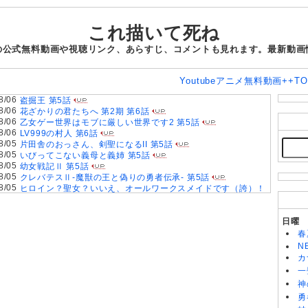
これ描いて死ね
の公式無料動画や視聴リンク、あらすじ、コメントも見れます。最新動画
Youtubeアニメ無料動画++T
8/06
盗掘王 第5話
8/06
花ざかりの君たちへ 第2期 第6話
8/06
乙女ゲー世界はモブに厳しい世界です2 第5話
8/06
LV999の村人 第6話
8/05
片田舎のおっさん、剣聖になるII 第5話
8/05
いびってこない義母と義姉 第5話
8/05
幼女戦記Ⅱ 第5話
8/05
クレバテスⅡ-魔獣の王と偽りの勇者伝承- 第5話
8/05
ヒロイン？聖女？いいえ、オールワークスメイドです（誇）！
第7話
8/05
天は赤い河のほとり 第5話
8/05
きみが死ぬまで恋をしたい 第5話
日曜
8/05
手札が多めのビクトリア 第5話
春
8/04
鎧真伝サムライトルーパー 第2クール 第17話
N
8/04
攻殻機動隊 THE GHOST IN THE SHELL 第5話
カ
8/04
対ありでした。～お嬢さまは格闘ゲームなんてしない～ 第5話
一
8/04
神
無自覚聖女は今日も無意識に力を垂れ流す 第6話
8/04
身代わり令嬢を救ったのは冷酷無慈悲な氷の王子の愛でした
勇
第5話