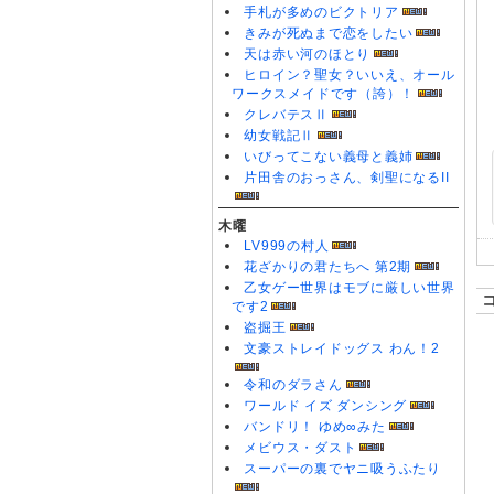
手札が多めのビクトリア
きみが死ぬまで恋をしたい
天は赤い河のほとり
ヒロイン？聖女？いいえ、オール
ワークスメイドです（誇）！
クレバテスⅡ
幼女戦記Ⅱ
いびってこない義母と義姉
片田舎のおっさん、剣聖になるII
木曜
LV999の村人
花ざかりの君たちへ 第2期
乙女ゲー世界はモブに厳しい世界
です2
盗掘王
文豪ストレイドッグス わん！2
令和のダラさん
ワールド イズ ダンシング
バンドリ！ ゆめ∞みた
メビウス・ダスト
スーパーの裏でヤニ吸うふたり