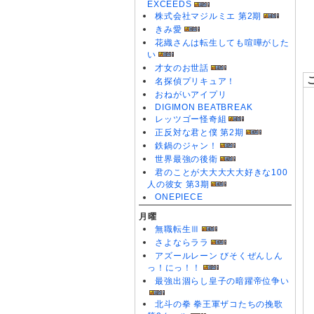
EXCEEDS
0
株式会社マジルミエ 第2期
0
きみ愛
0
花織さんは転生しても喧嘩がした
い
才女のお世話
名探偵プリキュア！
おねがいアイプリ
DIGIMON BEATBREAK
レッツゴー怪奇組
正反対な君と僕 第2期
鉄鍋のジャン！
世界最強の後衛
君のことが大大大大大好きな100
人の彼女 第3期
ONEPIECE
月曜
無職転生Ⅲ
さよならララ
アズールレーン びそくぜんしん
っ！にっ！！
最強出涸らし皇子の暗躍帝位争い
北斗の拳 拳王軍ザコたちの挽歌