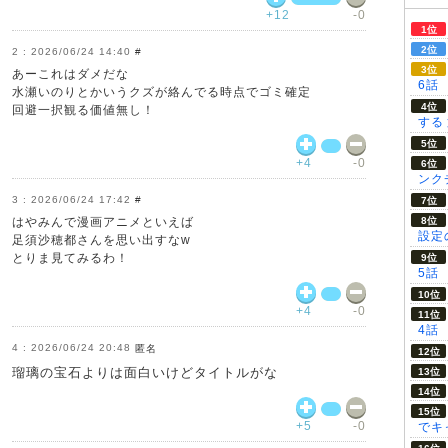
+12
-0
2026/06/24 14:40
#
あーこれはダメだな
6話
水瀬いのりとかいうクズが絡んでる時点でゴミ確定
回避一択観る価値無し！
する
+4
-0
ンク
2026/06/24 17:42
#
はやみんで漫画アニメといえば
設定の
足須沙穂都さんを思い出すなw
とりま見てみるわ！
5話
+4
-0
4話
2026/06/24 20:48
匿名
瑠璃の宝石よりは面白いけどタイトルがな
+5
-0
でキ