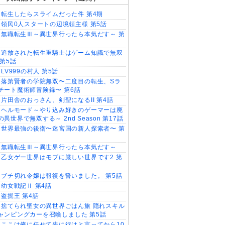
転生したらスライムだった件 第4期
領民0人スタートの辺境領主様 第5話
無職転生Ⅲ～異世界行ったら本気だす～ 第
追放された転生重騎士はゲーム知識で無双
 第5話
LV999の村人 第5話
落第賢者の学院無双〜二度目の転生、Sラ
チート魔術師冒険録〜 第6話
片田舎のおっさん、剣聖になるII 第4話
ヘルモード～やり込み好きのゲーマーは廃
異世界で無双する～ 2nd Season 第17話
世界最強の後衛〜迷宮国の新人探索者〜 第
無職転生Ⅲ～異世界行ったら本気だす～
乙女ゲー世界はモブに厳しい世界です2 第
ブチ切れ令嬢は報復を誓いました。 第5話
幼女戦記Ⅱ 第4話
盗掘王 第4話
捨てられ聖女の異世界ごはん旅 隠れスキル
ャンピングカーを召喚しました 第5話
ここは俺に任せて先に行けと言ってから10