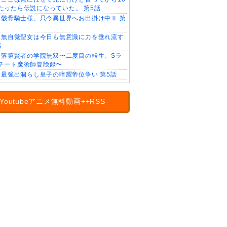
たったら伝説になっていた。 第5話
骸骨騎士様、只今異世界へお出掛け中Ⅱ 第
無自覚聖女は今日も無意識に力を垂れ流す
話
落第賢者の学院無双〜二度目の転生、Sラ
チート魔術師冒険録〜
最強出涸らし皇子の暗躍帝位争い 第5話
Youtubeアニメ無料動画++RSS