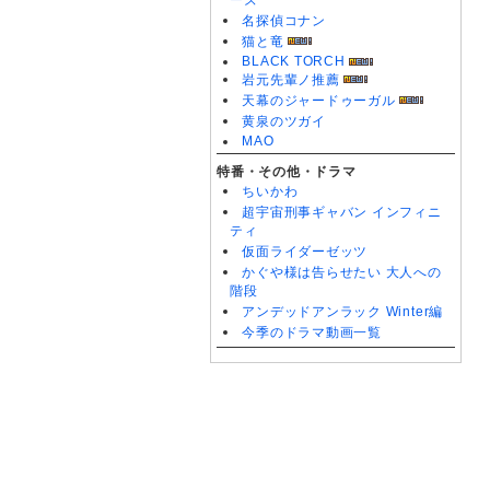
ーズ
名探偵コナン
猫と竜
BLACK TORCH
岩元先輩ノ推薦
天幕のジャードゥーガル
黄泉のツガイ
MAO
特番・その他・ドラマ
ちいかわ
超宇宙刑事ギャバン インフィニ
ティ
仮面ライダーゼッツ
かぐや様は告らせたい 大人への
階段
アンデッドアンラック Winter編
今季のドラマ動画一覧