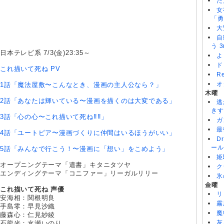
た
女
「勇
大
自
う 3
日本テレビ系 7/3(金)23:35～
よ
ド
これ描いて死ね PV
R
オ
1話「魔法屋敷〜こんなとき、漫画の主人公なら？」
木曜
2話「あなたは輝いている〜漫画を描くのは大変である」
逃
きす
3話「心の心〜これ描いて死ね‼︎‼︎」
ガ
最
4話「ユートピア〜漫画づくりに仲間はいるほうがいい」
D
ール
5話「みんなで行こう！〜漫画に「想い」をこめよう」
姫
オープニングテーマ「遺書」キタニタツヤ
ク
エンディングテーマ「コニファー」リーガルリリー
氷
金曜
これ描いて死ね 声優
リ
安海相：関根明良
霧
手島零：早見沙織
魔
藤森心：仁見紗綾
灰
石龍光：水瀬いのり