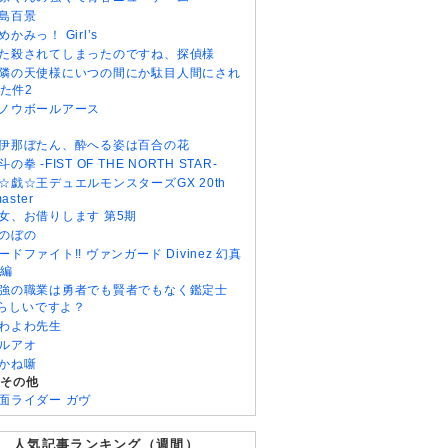
島百景
めかみっ！ Girl’s
た殺されてしまったのですね、探偵様
隣の天使様にいつの間にか駄目人間にされ
た件2
ノウボールアース
伊那ぼたん、酔へる姿は百合の花
斗の拳 -FIST OF THE NORTH STAR-
☆戯☆王デュエルモンスターズGX 20th
aster
女、お借りします 第5期
のぼの
ードファイト!! ヴァンガード Divinez 幻真
編
強の職業は勇者でも賢者でもなく鑑定士
)らしいですよ？
わよわ先生
ルアオ
かね噺
・その他
面ライダー ガヴ
人気記事ランキング（週間）