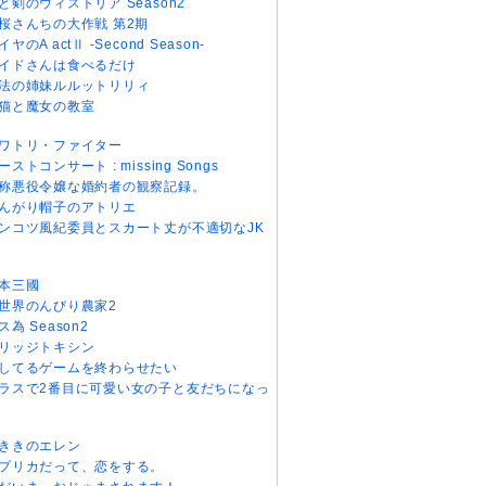
と剣のウィストリア Season2
桜さんちの大作戦 第2期
イヤのA actⅡ -Second Season-
イドさんは食べるだけ
法の姉妹ルルットリリィ
猫と魔女の教室
ワトリ・ファイター
ーストコンサート : missing Songs
称悪役令嬢な婚約者の観察記録。
んがり帽子のアトリエ
ンコツ風紀委員とスカート丈が不適切なJK
本三國
世界のんびり農家2
ス為 Season2
リッジトキシン
してるゲームを終わらせたい
ラスで2番目に可愛い女の子と友だちになっ
ききのエレン
プリカだって、恋をする。