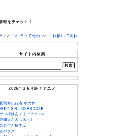
情報をチェック！
OP
>>
これ描いて死ね
>>
これ描いて死ね
サイト内検索
2026年3-6月終了アニメ
夏秋冬代行者 春の舞
EEDY GIRL OVERDOSE
ナン様はあくまでチョロい
畳間まんきつ暮らし！
の庭付き楠木邸
者のクズ