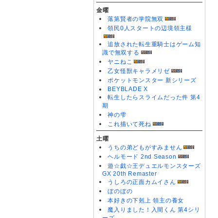
金曜
落第賢者の学院無双
領民0人スタートの辺境領主様
追放された転生重騎士はゲーム知
識で無双する
ヤニねこ
乙女怪獣キャラメリゼ
ポケットモンスター 新シリーズ
BEYBLADE X
転生したらスライムだった件 第4
期
神の雫
これ描いて死ね
土曜
うちの弟どもがすみません
ヘルモード 2nd Season
遊☆戯☆王デュエルモンスターズ
GX 20th Remaster
うしろの正面カムイさん
ぼのぼの
本好きの下剋上 領主の養女
魔入りました！入間くん 第4シリ