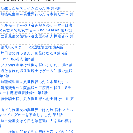
転生したらスライムだった件 第4期
無職転生Ⅲ～異世界行ったら本気だす～ 第
ヘルモード～やり込み好きのゲーマーは廃
異世界で無双する～ 2nd Season 第17話
世界最強の後衛〜迷宮国の新人探索者〜 第
領民0人スタートの辺境領主様 第6話
片田舎のおっさん、剣聖になるII 第5話
LV999の村人 第6話
ブチ切れ令嬢は報復を誓いました。 第5話
追放された転生重騎士はゲーム知識で無双
 第6話
無職転生Ⅲ～異世界行ったら本気だす～
落第賢者の学院無双〜二度目の転生、Sラ
チート魔術師冒険録〜 第7話
骸骨騎士様、只今異世界へお出掛け中Ⅱ 第
捨てられ聖女の異世界ごはん旅 隠れスキル
ャンピングカーを召喚しました 第5話
無自覚聖女は今日も無意識に力を垂れ流す
話
ここは俺に任せて先に行けと言ってから10