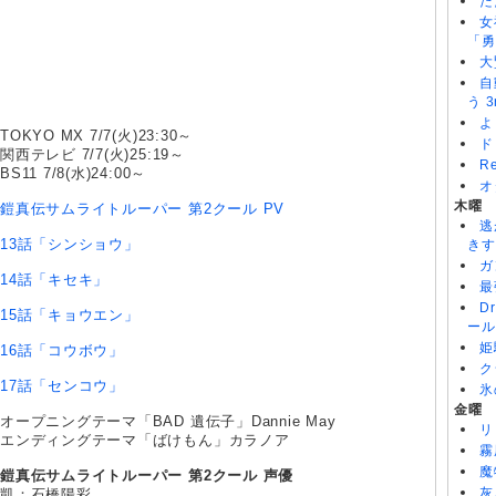
た
女
「勇
大
自
う 3
よ
TOKYO MX 7/7(火)23:30～
ド
関西テレビ 7/7(火)25:19～
R
BS11 7/8(水)24:00～
オ
木曜
鎧真伝サムライトルーパー 第2クール PV
逃
13話「シンショウ」
きす
ガ
14話「キセキ」
最
D
15話「キョウエン」
ール
姫
16話「コウボウ」
ク
17話「センコウ」
氷
金曜
オープニングテーマ「BAD 遺伝子」Dannie May
リ
エンディングテーマ「ばけもん」カラノア
霧
魔
鎧真伝サムライトルーパー 第2クール 声優
灰
凱：石橋陽彩