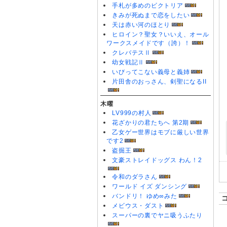
手札が多めのビクトリア
きみが死ぬまで恋をしたい
天は赤い河のほとり
ヒロイン？聖女？いいえ、オール
ワークスメイドです（誇）！
クレバテスⅡ
幼女戦記Ⅱ
いびってこない義母と義姉
片田舎のおっさん、剣聖になるII
木曜
LV999の村人
花ざかりの君たちへ 第2期
乙女ゲー世界はモブに厳しい世界
です2
盗掘王
文豪ストレイドッグス わん！2
令和のダラさん
ワールド イズ ダンシング
バンドリ！ ゆめ∞みた
メビウス・ダスト
スーパーの裏でヤニ吸うふたり