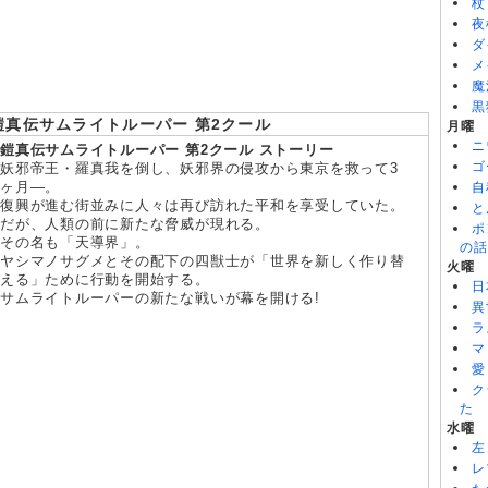
杖
8/06
メビウス・ダスト 第5話
夜
8/06
バンドリ！ ゆめ∞みた 第8話
ダ
8/06
令和のダラさん 第6話
メ
魔
黒
鎧真伝サムライトルーパー 第2クール
月曜
ニ
鎧真伝サムライトルーパー 第2クール ストーリー
ゴ
妖邪帝王・羅真我を倒し、妖邪界の侵攻から東京を救って3
ヶ月―。
自
復興が進む街並みに人々は再び訪れた平和を享受していた。
と
だが、人類の前に新たな脅威が現れる。
ポ
その名も「天導界」。
の話
ヤシマノサグメとその配下の四獣士が「世界を新しく作り替
火曜
える」ために行動を開始する。
日
サムライトルーパーの新たな戦いが幕を開ける!
異
ラ
マ
愛
ク
た
水曜
左
レ