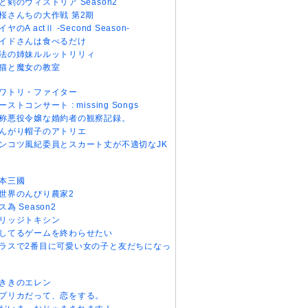
と剣のウィストリア Season2
桜さんちの大作戦 第2期
イヤのA actⅡ -Second Season-
イドさんは食べるだけ
法の姉妹ルルットリリィ
猫と魔女の教室
ワトリ・ファイター
ーストコンサート : missing Songs
称悪役令嬢な婚約者の観察記録。
んがり帽子のアトリエ
ンコツ風紀委員とスカート丈が不適切なJK
本三國
世界のんびり農家2
ス為 Season2
リッジトキシン
してるゲームを終わらせたい
ラスで2番目に可愛い女の子と友だちになっ
ききのエレン
プリカだって、恋をする。