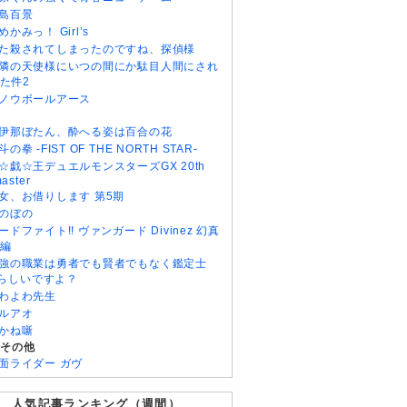
島百景
めかみっ！ Girl’s
た殺されてしまったのですね、探偵様
隣の天使様にいつの間にか駄目人間にされ
た件2
ノウボールアース
伊那ぼたん、酔へる姿は百合の花
斗の拳 -FIST OF THE NORTH STAR-
☆戯☆王デュエルモンスターズGX 20th
aster
女、お借りします 第5期
のぼの
ードファイト!! ヴァンガード Divinez 幻真
編
強の職業は勇者でも賢者でもなく鑑定士
)らしいですよ？
わよわ先生
ルアオ
かね噺
・その他
面ライダー ガヴ
人気記事ランキング（週間）