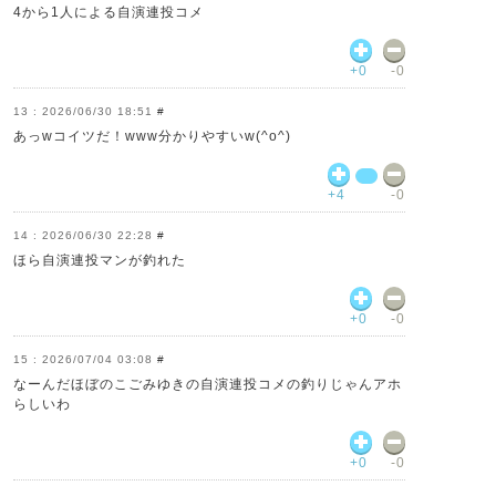
4から1人による自演連投コメ
+0
-0
2026/06/30 18:51
#
あっwコイツだ！www分かりやすいw(^o^)
+4
-0
2026/06/30 22:28
#
ほら自演連投マンが釣れた
+0
-0
2026/07/04 03:08
#
なーんだほぼのこごみゆきの自演連投コメの釣りじゃんアホ
らしいわ
+0
-0