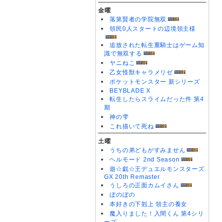
金曜
落第賢者の学院無双
領民0人スタートの辺境領主様
追放された転生重騎士はゲーム知
識で無双する
ヤニねこ
乙女怪獣キャラメリゼ
ポケットモンスター 新シリーズ
BEYBLADE X
転生したらスライムだった件 第4
期
神の雫
これ描いて死ね
土曜
うちの弟どもがすみません
ヘルモード 2nd Season
遊☆戯☆王デュエルモンスターズ
GX 20th Remaster
うしろの正面カムイさん
ぼのぼの
本好きの下剋上 領主の養女
魔入りました！入間くん 第4シリ