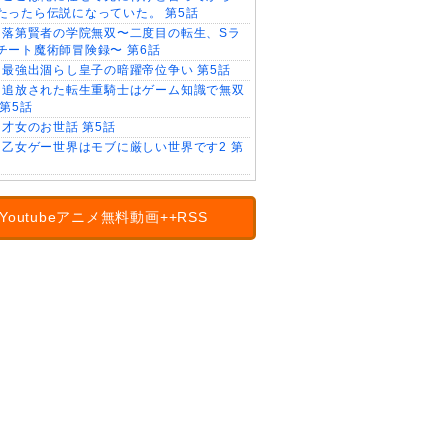
たったら伝説になっていた。 第5話
落第賢者の学院無双〜二度目の転生、Sラ
チート魔術師冒険録〜 第6話
最強出涸らし皇子の暗躍帝位争い 第5話
追放された転生重騎士はゲーム知識で無双
 第5話
才女のお世話 第5話
乙女ゲー世界はモブに厳しい世界です2 第
Youtubeアニメ無料動画++RSS