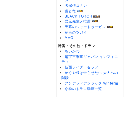
ーズ
名探偵コナン
猫と竜
BLACK TORCH
岩元先輩ノ推薦
天幕のジャードゥーガル
黄泉のツガイ
MAO
特番・その他・ドラマ
ちいかわ
超宇宙刑事ギャバン インフィニ
ティ
仮面ライダーゼッツ
かぐや様は告らせたい 大人への
階段
アンデッドアンラック Winter編
今季のドラマ動画一覧