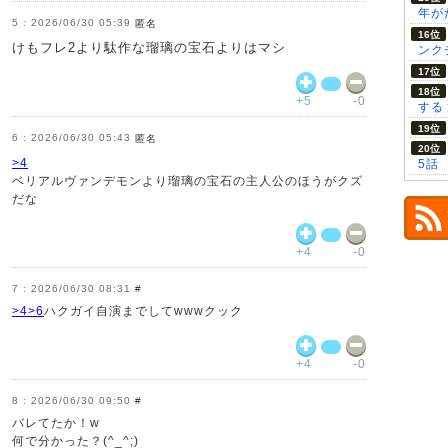
年が
2026/06/30 05:39
匿名
けもフレ2より駄作な瑠璃の宝石よりはマシ
ンク
+5
-0
する
2026/06/30 05:43
匿名
>4
5話
ベリアルヴァンデモンより瑠璃の宝石の主人公のほうがクズ
だな
+4
-0
2026/06/30 08:31
#
>4
>6
ハクガイ自演までしてwwwクック
+4
-0
2026/06/30 09:50
#
バレてたか！w
何で分かった？(^_^;)