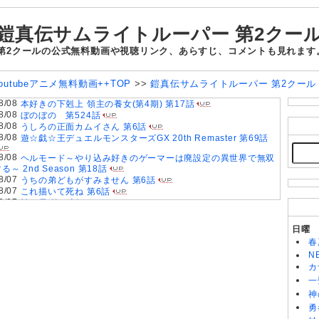
鎧真伝サムライトルーパー 第2クー
 第2クールの公式無料動画や視聴リンク、あらすじ、コメントも見れます
outubeアニメ無料動画++TOP
>>
鎧真伝サムライトルーパー 第2クー
8/08
本好きの下剋上 領主の養女(第4期) 第17話
8/08
ぼのぼの 第524話
8/08
うしろの正面カムイさん 第6話
8/08
遊☆戯☆王デュエルモンスターズGX 20th Remaster 第69話
8/08
ヘルモード～やり込み好きのゲーマーは廃設定の異世界で無双
る～ 2nd Season 第18話
8/07
うちの弟どもがすみません 第6話
8/07
これ描いて死ね 第6話
8/07
神の雫 第18話
8/07
転生したらスライムだった件 第4期 第89話
8/07
BEYBLADE X 第127話
日曜
8/07
ちいかわ 第367話
春
8/07
乙女怪獣キャラメリゼ 第6話
N
8/07
ヤニねこ 第6話
カ
8/07
追放された転生重騎士はゲーム知識で無双する 第6話
一
8/07
領民0人スタートの辺境領主様 第6話
8/06
神
スーパーの裏でヤニ吸うふたり 第5話
8/06
落第賢者の学院無双〜二度目の転生、Sランクチート魔術師冒
勇
険録〜 第7話