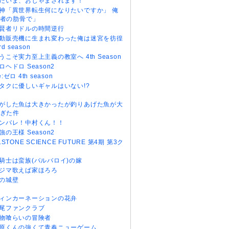
だいま、おじゃまされます！
神「異世界転生何になりたいですか」 俺
者の肋骨で」
賢者リドルの時間逆行
動販売機に生まれ変わった俺は迷宮を彷徨
rd season
うこそ実力至上主義の教室へ 4th Season
ロヘドロ Season2
e:ゼロ 4th season
タクに優しいギャルはいない!?
がした魚は大きかったが釣りあげた魚が大
ぎた件
ンバレ！中村くん！！
強の王様 Season2
r.STONE SCIENCE FUTURE 第4期 第3ク
騎士は蛮族(バルバロイ)の嫁
ジマ歌えば家ほろろ
の城壁
ィンカーネーションの花弁
尾ファンクラブ
物喰らいの冒険者
原くんの強くて青春ニューゲーム