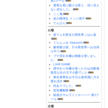
第2クール
透明な夜に駆ける君と、目に見え
ない恋をした。
ここ俺
炎の闘球女 ドッジ弾子
てんびん
火曜
捨てられ聖女の異世界ごはん旅
ぐらんぶる Season3
骸骨騎士様、只今異世界へお出掛
け中Ⅱ
ブチ切れ令嬢は報復を誓いまし
た。
LIAR GAME
身代わり令嬢を救ったのは冷酷無
慈悲な氷の王子の愛でした
無自覚聖女は今日も無意識に力を
垂れ流す
対ありでした。
攻殻機動隊
鎧真伝サムライトルーパー 第2ク
ール
水曜