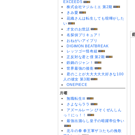
EXCEEDS
0
株式会社マジルミエ 第2期
0
きみ愛
0
花織さんは転生しても喧嘩がした
い
才女のお世話
名探偵プリキュア！
おねがいアイプリ
DIGIMON BEATBREAK
レッツゴー怪奇組
正反対な君と僕 第2期
鉄鍋のジャン！
世界最強の後衛
君のことが大大大大大好きな100
人の彼女 第3期
ONEPIECE
月曜
無職転生Ⅲ
さよならララ
アズールレーン びそくぜんしん
っ！にっ！！
最強出涸らし皇子の暗躍帝位争い
北斗の拳 拳王軍ザコたちの挽歌