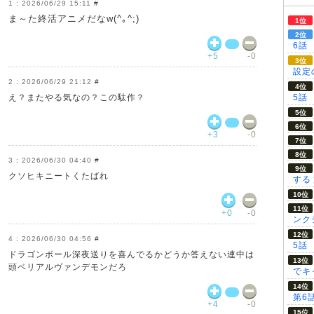
2026/06/29 15:11
#
ま～た終活アニメだなw(^｡^;)
6話
+5
-0
設定の
2026/06/29 21:12
#
え？またやる気なの？この駄作？
5話
+3
-0
2026/06/30 04:40
#
クソヒキニートくたばれ
する
+0
-0
ンク
2026/06/30 04:56
#
5話
ドラゴンボール深夜送りを喜んでるかどうか答えない連中は
頭ベリアルヴァンデモンだろ
でキ
第6
+4
-0