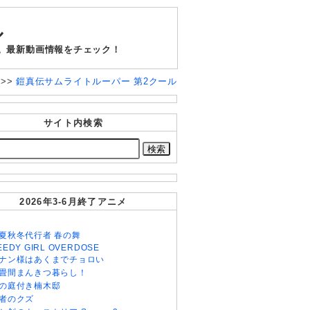
ル
。最新動画情報をチェック！
ル
>>
鎧真伝サムライトルーパー 第2クール
サイト内検索
2026年3-6月終了アニメ
夏秋冬代行者 春の舞
EEDY GIRL OVERDOSE
ナン様はあくまでチョロい
畳間まんきつ暮らし！
の庭付き楠木邸
者のクズ