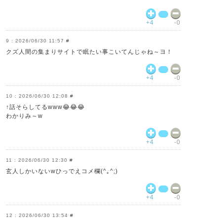
+4
-0
2026/06/30 11:57
#
クズ人間の集まりサイトで眠たい事こいてんじゃね～ヨ！
+4
-0
2026/06/30 12:08
#
↑話そらしてるwww😂😂😂
わかりみ～w
+4
-0
2026/06/30 12:30
#
玄人しかいないwひっでえコメ欄(^｡^;)
+4
-0
2026/06/30 13:54
#