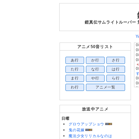
鎧真伝サムライトルーパー
Y
0
アニメ50音リスト
0
0
あ行
か行
さ行
0
0
た行
な行
は行
す
ま行
や行
ら行
0
0
わ行
アニメ一覧
0
0
0
0
0
放送中アニメ
0
0
日曜
0
グロウアップショウ
0
鬼の花嫁
0
魔法少女リリカルなのは