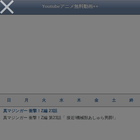
Youtubeアニメ無料動画++
日
月
火
水
木
金
土
終
真マジンガー 衝撃！Z編 23話
真マジンガー 衝撃！Z編 第23話「 接近!機械獣あしゅら男爵!」