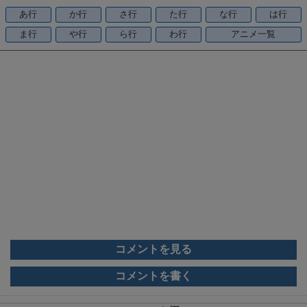
o
あ行
か行
さ行
た行
な行
は行
o
ま行
や行
ら行
わ行
アニメ一覧
k
コメントを見る
コメントを書く