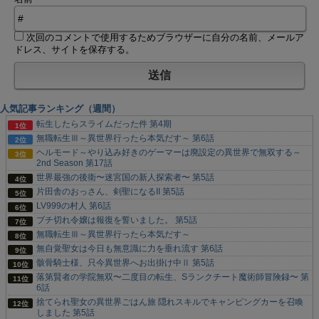
次回のコメントで使用するためブラウザーに自分の名前、メールア
ドレス、サイトを保存する。
人気記事ランキング（週間）
転生したらスライムだった件 第4期
無職転生Ⅲ～異世界行ったら本気だす～ 第6話
ヘルモード～やり込み好きのゲーマーは廃設定の異世界で無双する～
2nd Season 第17話
世界最強の後衛〜迷宮国の新人探索者〜 第5話
片田舎のおっさん、剣聖になるII 第5話
LV999の村人 第6話
ブチ切れ令嬢は報復を誓いました。 第5話
無職転生Ⅲ～異世界行ったら本気だす～
無自覚聖女は今日も無意識に力を垂れ流す 第6話
骸骨騎士様、只今異世界へお出掛け中Ⅱ 第5話
落第賢者の学院無双〜二度目の転生、Sランクチート魔術師冒険録〜 第
6話
捨てられ聖女の異世界ごはん旅 隠れスキルでキャンピングカーを召喚
しました 第5話