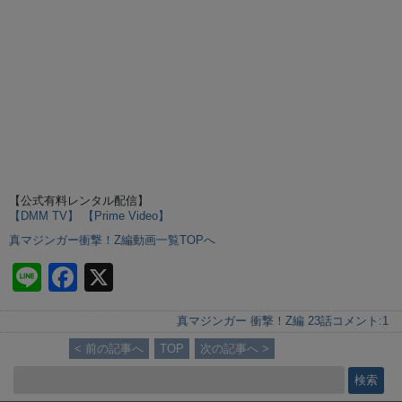
【公式有料レンタル配信】
【DMM TV】
【Prime Video】
真マジンガー衝撃！Z編動画一覧TOPへ
Li
F
X
n
a
真マジンガー 衝撃！Z編 23話
コメント:
1
e
c
< 前の記事へ
TOP
次の記事へ >
e
b