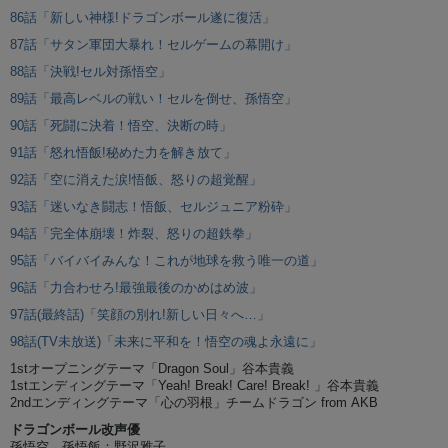
86話「新しい神様!ドラゴンボール遂に復活」
87話「サタン軍団大暴れ！セルゲームの幕開け」
88話「決戦!セル対孫悟空」
89話「最高レベルの戦い！セルを倒せ、孫悟空」
90話「死闘に決着！悟空、決断の時」
91話「怒れ悟飯!秘めた力を解き放て」
92話「空に消えた涙!悟飯、怒りの超覚醒」
93話「迷いなき闘志！悟飯、セルジュニア粉砕」
94話「完全体崩壊！炸裂、怒りの超鉄拳」
95話「バイバイみんな！これが地球を救う唯一の道」
96話「力合わせろ!最強最後のかめはめ波」
97話(最終話)「笑顔の別れ!新しい日々へ…」
98話(TV未放送)「未来に平和を！悟空の魂よ永遠に」
1stオープニングテーマ「Dragon Soul」谷本貴義
1stエンディングテーマ「Yeah! Break! Care! Break! 」谷本貴義
2ndエンディングテーマ「心の羽根」チームドラゴン from AKB
ドラゴンボール改声優
孫悟空、孫悟飯：野沢雅子