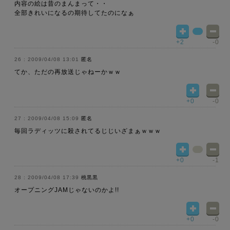
内容の絵は昔のまんまって・・
全部きれいになるの期待してたのになぁ
+2
-0
2009/04/08 13:01
匿名
てか、ただの再放送じゃねーかｗｗ
+0
-0
2009/04/08 15:09
匿名
毎回ラディッツに殺されてるじじいざまぁｗｗｗ
+0
-1
2009/04/08 17:39
桃黒黒
オープニングJAMじゃないのかよ!!
+0
-0