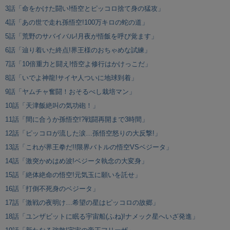
3話「命をかけた闘い!悟空とピッコロ捨て身の猛攻」
4話「あの世で走れ孫悟空!100万キロの蛇の道」
5話「荒野のサバイバル!月夜が悟飯を呼び覚ます」
6話「辿り着いた終点!界王様のおちゃめな試練」
7話「10倍重力と闘え!悟空よ修行はかけっこだ」
8話「いでよ神龍!サイヤ人ついに地球到着」
9話「ヤムチャ奮闘！おそるべし栽培マン」
10話「天津飯絶叫の気功砲！」
11話「間に合うか孫悟空!?戦闘再開まで3時間」
12話「ピッコロが流した涙…孫悟空怒りの大反撃!」
13話「これが界王拳だ!!限界バトルの悟空VSベジータ」
14話「激突かめはめ波!ベジータ執念の大変身」
15話「絶体絶命の悟空!元気玉に願いを託せ」
16話「打倒不死身のベジータ」
17話「激戦の夜明け…希望の星はピッコロの故郷」
18話「ユンザビットに眠る宇宙船(ふね)!ナメック星へいざ発進」