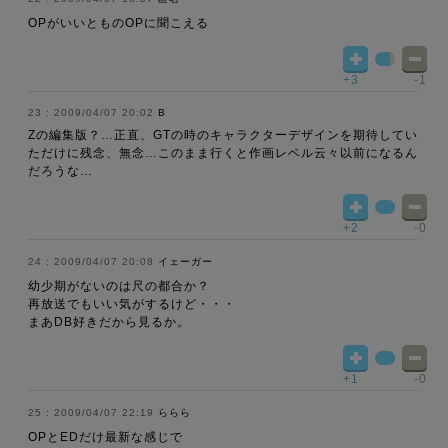
OPがいいとものOPに聞こえる
+3
-1
2009/04/07 20:02
B
Zの編集版？…正直、GTの時のキャラクターデザインを期待してい
ただけに残念、無念…このまま行くと作画レベル云々以前になるん
だろうな…
+2
-0
2009/04/07 20:08
イェーガー
幼少期がないのは尺の都合か？
再放送でもいい気がするけど・・・
まあDB好きだから見るか。
+1
-0
2009/04/07 22:19
ららら
OPとEDだけ最新な感じで