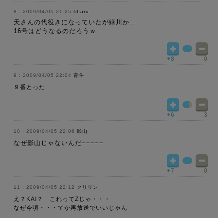
2009/04/05 21:25
tiharu
天さんの代役きになっていたが緑川か…
16号はどうなるのだろうｗ
+8
-0
2009/04/05 22:04
育斗
９番とった
+6
-3
2009/04/05 22:06
影山
なぜ影山じゃないんだ−−−−−
+7
-0
2009/04/05 22:12
クリリン
え？KAI？ これってZじゃ・・・
なぜ今頃・・・てか再放送でいいじゃん