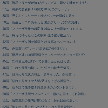
36話「激昂フリーザが迫る!ポルンガよ…願いを叶えたまえ!」
37話「悪夢の超変身！戦闘力100万のフリーザ」
38話「牙をむくフリーザ！超絶パワーが悟飯を襲う」
39話「新生ピッコロあらわる!激怒フリーザ第2の変身」
40話「フリーザ最後の超変身!地獄以上の恐怖がはじまる」
41話「待ちに待ったぜこの瞬間!孫悟空が復活だ」
42話「フリーザを倒せ孫悟空!誇り高きベジータの涙」
43話「孫悟空VSフリーザ!超決戦の幕開けだ!」
44話「限界突破の肉弾戦!悟空とフリーザとギニュー再び!?」
45話「20倍界王拳だ!すべてを賭けたかめはめ波」
46話「これが最後の切り札だ!悟空の特大元気玉」
47話「目覚めろ伝説の戦士…超サイヤ人、孫悟空!!」
48話「怒れる超サイヤ人!名乗りを上げろ孫悟空」
49話「仇を討て孫悟空！惑星崩壊のカウントダウン」
50話「フリーザ決死のフルパワー！願いを届けてくれ神龍」
51話「悟空激怒の雄叫び!間に合え…起死回生の願い!」
52話「消えゆく星に残った2人！これが最終決戦だ」