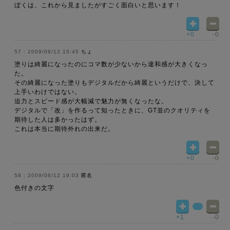
ぼくは、これから見ましたがすごく面白いと思います！
+0
-0
2009/06/12 15:45
ちょ
塗りは綺麗になったのにコマ数が少ないから違和感が大きくなっ
た。
その綺麗になった塗りもデジタルだから綺麗というだけで、決して
上手いわけではない。
迫力とスピード感が大幅減で魅力が無くなったな。
デジタルで「改」を作るって知ったときに、GT並のクオリティを
期待した人は多かったはず。
これは本当に期待外れの出来だ。
+0
-0
2009/06/12 19:03
匿名
色付きの文字
+1
-0