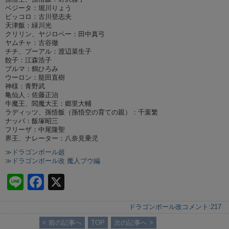
ベジータ：堀川りょう
ピッコロ：古川登志夫
天津飯：緑川光
クリリン、ヤジロベー：田中真弓
ヤムチャ：古谷徹
チチ、プーアル：渡辺菜生子
餃子：江森浩子
ブルマ：鶴ひろみ
ウーロン：龍田直樹
神様：青野武
亀仙人：佐藤正治
牛魔王、閻魔大王：郷里大輔
ラディッツ、孫悟飯（孫悟空の育ての親）：千葉繁
ナッパ：飯塚昭三
フリーザ：中尾隆聖
界王、ナレーター：八奈見乗児
≫
ドラゴンボール超
≫
ドラゴンボール改 魔人ブウ編
Li
F
X
n
a
ドラゴンボール改
コメント:
217
e
c
< 前の記事へ
TOP
次の記事へ >