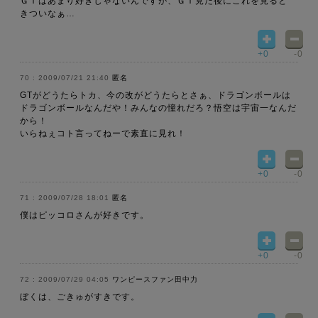
ＧＴはあまり好きじゃないんですが、ＧＴ見た後にこれを見ると
きついなぁ…
+0
-0
2009/07/21 21:40
匿名
GTがどうたらトカ、今の改がどうたらとさぁ、ドラゴンボールは
ドラゴンボールなんだや！みんなの憧れだろ？悟空は宇宙一なんだ
から！
いらねぇコト言ってねーで素直に見れ！
+0
-0
2009/07/28 18:01
匿名
僕はピッコロさんが好きです。
+0
-0
2009/07/29 04:05
ワンピースファン田中力
ぼくは、ごきゅがすきです。