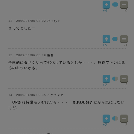
+4
-0
2009/04/06 03:02
ぷっちょ
まってましたー
+5
-1
2009/04/06 05:49
匿名
全体的にダサくなって劣化しているとしか・・・。原作ファンは見
るのキツいかも。
+2
-2
2009/04/06 09:35
イケチャ２
OPあれ特撮モノむけだろ・・・ まあDB好きだから気にしない
けど。
+2
-2