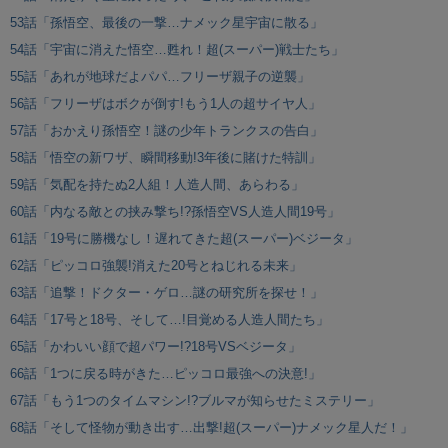
53話「孫悟空、最後の一撃…ナメック星宇宙に散る」
54話「宇宙に消えた悟空…甦れ！超(スーパー)戦士たち」
55話「あれが地球だよパパ…フリーザ親子の逆襲」
56話「フリーザはボクが倒す!もう1人の超サイヤ人」
57話「おかえり孫悟空！謎の少年トランクスの告白」
58話「悟空の新ワザ、瞬間移動!3年後に賭けた特訓」
59話「気配を持たぬ2人組！人造人間、あらわる」
60話「内なる敵との挟み撃ち!?孫悟空VS人造人間19号」
61話「19号に勝機なし！遅れてきた超(スーパー)ベジータ」
62話「ピッコロ強襲!消えた20号とねじれる未来」
63話「追撃！ドクター・ゲロ…謎の研究所を探せ！」
64話「17号と18号、そして…!目覚める人造人間たち」
65話「かわいい顔で超パワー!?18号VSベジータ」
66話「1つに戻る時がきた…ピッコロ最強への決意!」
67話「もう1つのタイムマシン!?ブルマが知らせたミステリー」
68話「そして怪物が動き出す…出撃!超(スーパー)ナメック星人だ！」