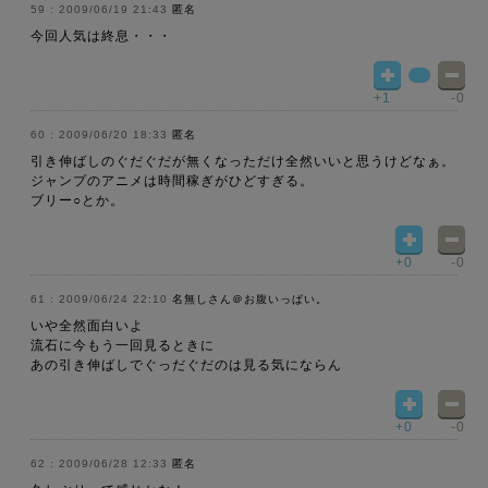
2009/06/19 21:43
匿名
今回人気は終息・・・
+1
-0
2009/06/20 18:33
匿名
引き伸ばしのぐだぐだが無くなっただけ全然いいと思うけどなぁ。
ジャンプのアニメは時間稼ぎがひどすぎる。
ブリー○とか。
+0
-0
2009/06/24 22:10
名無しさん＠お腹いっぱい。
いや全然面白いよ
流石に今もう一回見るときに
あの引き伸ばしでぐっだぐだのは見る気にならん
+0
-0
2009/06/28 12:33
匿名