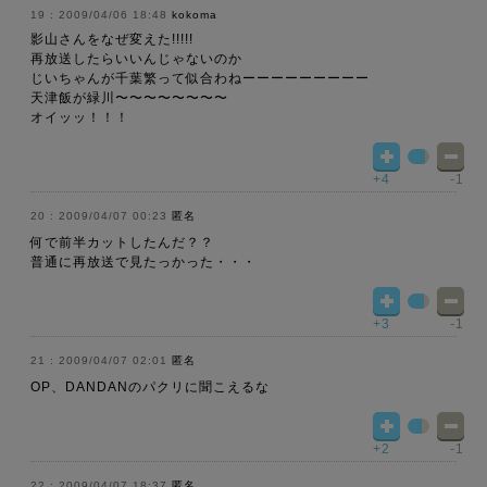
2009/04/06 18:48
kokoma
影山さんをなぜ変えた!!!!!
再放送したらいいんじゃないのか
じいちゃんが千葉繁って似合わねーーーーーーーーー
天津飯が緑川〜〜〜〜〜〜〜〜
オイッッ！！！
+4
-1
2009/04/07 00:23
匿名
何で前半カットしたんだ？？
普通に再放送で見たっかった・・・
+3
-1
2009/04/07 02:01
匿名
OP、DANDANのパクリに聞こえるな
+2
-1
2009/04/07 18:37
匿名