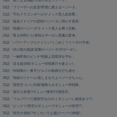
19話「新たなる強敵!宇宙の帝王フリーザ」
20話「フリーザへの反逆!野望に燃えるベジータ」
21話「守れドラゴンボール!ナメック星人総攻撃」
22話「猛追ドドリアの恐怖!ベジータに明かす真実」
23話「暗躍のベジータ!ナメック星人を襲う悲劇」
24話「甦る仲間たち!美戦士ザーボン悪魔の変身」
25話「パワーアップだクリリン!うごめくフリーザの予感」
26話「砕け散れ陰謀!逆襲のベジータVSザーボン」
27話「一触即発のピンチ!悟飯よ四星球を守れ」
28話「迫る超決戦!ギニュー特戦隊只今参上ッ!」
29話「特戦隊の一番手!グルドの呪縛を打ち崩せ 」
30話「地獄のリクーム!楽しませろよベジータちゃん」
31話「孫悟空ついに到着!蹴散らせギニュー特戦隊」
32話「真打ち登場!?ギニュー隊長VS孫悟空」
33話「フルパワーだ孫悟空!おののくギニューに秘策あり!?」
34話「ビックリ!悟空がギニューでギニューが悟空!?」
35話「悟空大逆転!?今こそいでよ超(スーパー)神龍!」