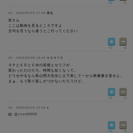
+0
-0
2009/05/05 17:49
匿名
皆さん
ここは動画を見るところですよ
文句を言うなら違うとこ行ってください
+0
-0
2009/05/08 18:45
ＫＥＮＴＯ
ＯＰとＥＤとＣＭの前後とセリフが
変わっただけだろ。時間も短くなって。
どうせやるなら鳥山明大先生に土下座して一から映像書き直せよ。
まぁ、もう取り返しがつかないだろうけど。
+0
-0
2009/05/20 10:26
♯
絵･古ｯｯｯｯ!!!!!!!!!
+0
-0