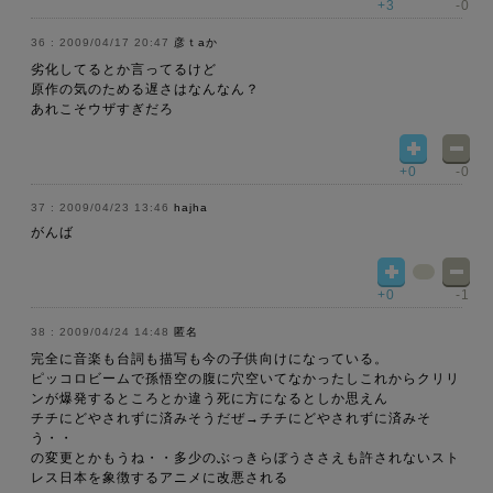
+3
-0
2009/04/17 20:47
彦ｔaか
劣化してるとか言ってるけど
原作の気のためる遅さはなんなん？
あれこそウザすぎだろ
+0
-0
2009/04/23 13:46
hajha
がんば
+0
-1
2009/04/24 14:48
匿名
完全に音楽も台詞も描写も今の子供向けになっている。
ピッコロビームで孫悟空の腹に穴空いてなかったしこれからクリリ
ンが爆発するところとか違う死に方になるとしか思えん
チチにどやされずに済みそうだぜ→チチにどやされずに済みそ
う・・
の変更とかもうね・・多少のぶっきらぼうささえも許されないスト
レス日本を象徴するアニメに改悪される