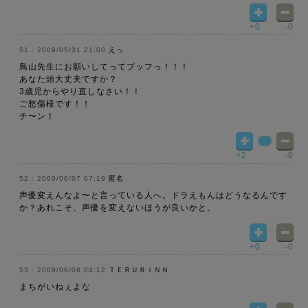
+0
-0
2009/05/31 21:00
えっ
鳥山先生にお願いしてってプッフっ！！！
あなた頭大丈夫ですか？
3歳児からやり直しなさい！！
ご愁傷様です！！
チ〜ン！
+2
-0
2009/06/07 07:19
匿名
声優変えんなよ〜と言っている人へ。ドラえもんはどうなるんです
か？あれこそ、声優を変えないほうが良いかと。
+0
-0
2009/06/08 04:12
ＴＥＲＵＲＩＮＮ
まちがいねぇよな