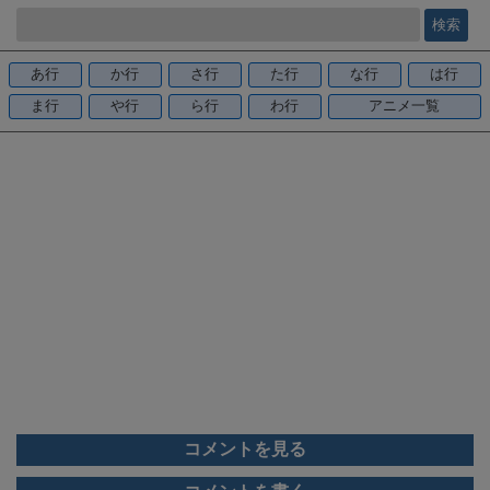
e
b
o
あ行
か行
さ行
た行
な行
は行
o
ま行
や行
ら行
わ行
アニメ一覧
k
コメントを見る