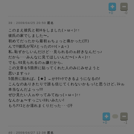
+0
-0
2009/04/25 20:50
匿名
このまえ彼氏と初Hをしました(＞ω＜)↑↑
彼氏の家でしました〜｡
初めてだったから最初ゎちょっと痛かった(汗)
んで!!彼氏が写ﾒとったのｯｯ(＞д＜)
私､恥ずかしいんだけど･･見られるのゎ好きなんだっ♪
だから･･･みんなに見てほしいんだ〜(＞A＜)↑↑
でも､ﾓﾛ見られるのゎ嫌だから､
この文章を5箇所に貼ってくれた人のみにみせようと
思いますっ♪
5箇所に貼れば､【★】←がｸﾘｯｸできるようになるの!
こんなのありきたりで誰も信じてくれないかもっ!と思うけど､ｺﾚゎ
本当なんだよっっ!!!
ぜひ見たい人ゎやってみてねっ(＞ω＜)↑↑
なんかぁ〜すっごいｴﾛいみたい!
もろｱｿｺとか濡れまくりだった･･･(汗
+0
-1
2009/04/27 12:38
匿名