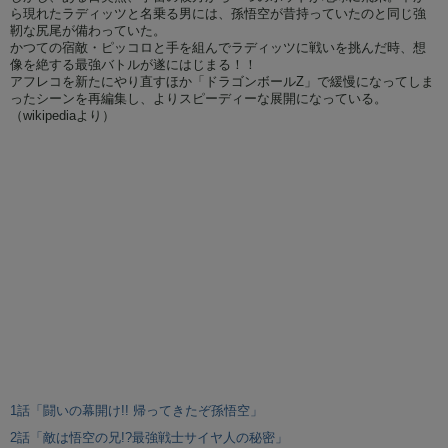
ら現れたラディッツと名乗る男には、孫悟空が昔持っていたのと同じ強
靭な尻尾が備わっていた。
かつての宿敵・ピッコロと手を組んでラディッツに戦いを挑んだ時、想
像を絶する最強バトルが遂にはじまる！！
アフレコを新たにやり直すほか「ドラゴンボールZ」で緩慢になってしま
ったシーンを再編集し、よりスピーディーな展開になっている。
（wikipediaより）
1話「闘いの幕開け!! 帰ってきたぞ孫悟空」
2話「敵は悟空の兄!?最強戦士サイヤ人の秘密」