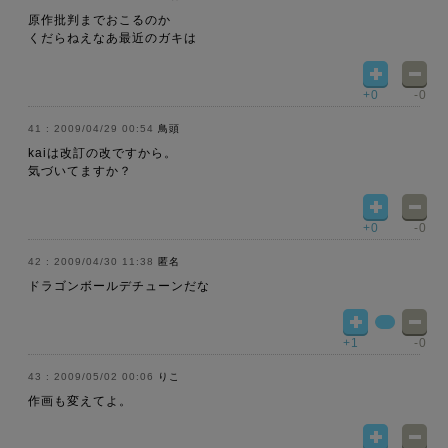
原作批判までおこるのか
くだらねえなあ最近のガキは
+0
-0
2009/04/29 00:54
鳥頭
kaiは改訂の改ですから。
気づいてますか？
+0
-0
2009/04/30 11:38
匿名
ドラゴンボールデチューンだな
+1
-0
2009/05/02 00:06
りこ
作画も変えてよ。