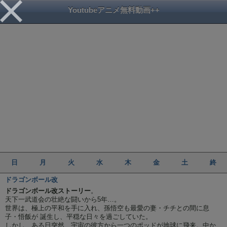
Youtubeアニメ無料動画++
日
月
火
水
木
金
土
終
ドラゴンボール改
ドラゴンボール改ストーリー
。
天下一武道会の壮絶な闘いから5年…。
世界は、極上の平和を手に入れ、孫悟空も最愛の妻・チチとの間に息
子・悟飯が 誕生し、平穏な日々を過ごしていた。
しかし、ある日突然、宇宙の彼方から一つのポッドが地球に飛来。中か