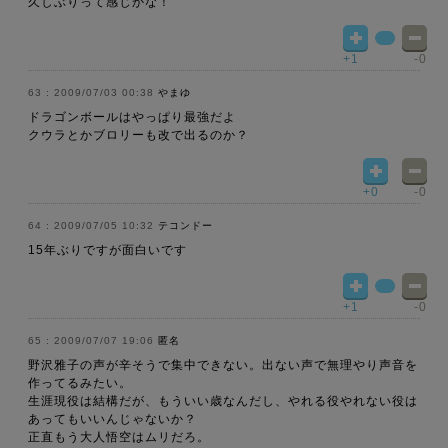
久しぶりって感じかな！
+1
-0
2009/07/03 00:38
やまゆ
ドラゴンボールはやっぱり最強だよ
クウラとかブロリーも改で出るのか？
+0
-0
2009/07/05 10:32
テコンドー
15年ぶりですが面白いです
+1
-0
2009/07/07 19:06
匿名
野沢雅子の声が辛そうで集中できない。出ない声で無理やり声音を
作ってるみたい。
生涯現役は結構だが、もういい歳なんだし、やれる役やれない役は
あってもいいんじゃないか？
正直もう大人悟空はムリだろ。