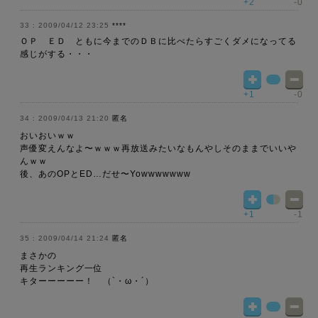
+2
-0
2009/04/12 23:25
****
ＯＰ ＥＤ ともに今までのＤＢに比べたらすごくダメになってる
感じがする・・・
+1
-0
2009/04/13 21:20
匿名
おいおいｗｗ
声優変えんなよ〜ｗｗｗ再放送みたいなもんやしそのままでいいや
んｗｗ
後、あのOPとED…だせ〜Yowwwwwww
+1
-1
2009/04/14 21:24
匿名
まさかの
再生ランキング一位
キターーーーー！ （`・ω・´）