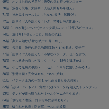
69話「オレはお前の兄弟だ！悟空の気を持つモンスター」
70話「渦巻く策略、太陽拳！人造人間セルを追え」
71話「神出鬼没のセルを討て!ついに復活、孫悟空!」
72話「超サイヤ人を超えろ！いざ、精神と時の部屋へ」
73話「これが超(スーパー)ナメック星人の力！17号VSピッコロ」
74話「逃げろ17号!ピッコロ、懸命の抗戦」
75話「実力未知数!寡黙な戦士16号、動く」
76話「天津飯、決死の新気功砲!戦友(とも)を救え、孫悟空」
77話「超サイヤ人を超えた！不敵なべジータ、セルを討つ」
78話「セル怒涛の悔しがり！クリリン、18号を破壊せよ」
79話「そして最悪の事態へ… セル、１８号に襲いかかる！」
80話「形勢逆転！完全体セル、ついに始動」
81話「ベジータ全力の一撃!しかし高まるセルの恐怖」
82話「超(スーパー)パワー覚醒！父(ベジータ)を超えたトランクス」
83話「テレビが乗っ取られた！セルゲーム会見生放送」
84話「修行完了!悟空、打倒セルに余裕あり?!」
85話「破られた休息！防衛軍、セルに総攻撃」