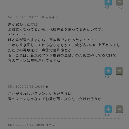
+0
-0
2009/06/09 11:18
カレイド
声が変わった方は
全員亡くなってるから、代役声優を使ってるみたいですけ
ど・・・・
けど絵が昔のままなら、再放送でよかったよ・・・・
一から書き直してくれるならともかく、絵が古いのに上下カットし
ただけの再放送に、声優で違和感とか・・・
もうこれは、新規のファン獲得の金儲けのためにやってるだけで
昔のファンは無視されてますね
+0
-0
2009/06/09 16:34
ｎ
これがうれしいファンもいるだろうに
昔のファンじゃなくてお前が気に入らないだけだろうが
+0
-0
2009/06/11 18:20
リーフ