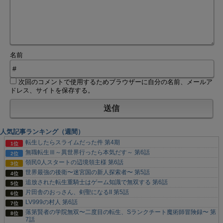
名前
次回のコメントで使用するためブラウザーに自分の名前、メールア
ドレス、サイトを保存する。
人気記事ランキング（週間）
転生したらスライムだった件 第4期
無職転生Ⅲ～異世界行ったら本気だす～ 第6話
領民0人スタートの辺境領主様 第6話
世界最強の後衛〜迷宮国の新人探索者〜 第5話
追放された転生重騎士はゲーム知識で無双する 第6話
片田舎のおっさん、剣聖になるII 第5話
LV999の村人 第6話
落第賢者の学院無双〜二度目の転生、Sランクチート魔術師冒険録〜 第
7話