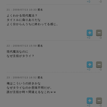
+0
-0
2009/07/13 10:33
匿名
よくわかる現代魔法？
タイトルに偽りありだな
よく分からんうちに終わってる感じ。
+0
-0
2009/07/13 15:59
匿名
現代魔法なのに
なぜ主役がタライ？
+0
-0
2009/07/13 16:52
匿名
俺はこういうの好きかな
なぜタライなのか意味不明だが。
誰が主役か時々間違えるなこれｗｗ
+0
-0