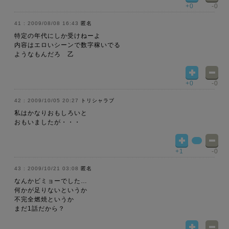
+0
-0
2009/08/08 16:43
匿名
特定の年代にしか受けねーよ
内容はエロいシーンで数字稼いでる
ようなもんだろ 乙
+0
-0
2009/10/05 20:27
トリシャラブ
私はかなりおもしろいと
おもいましたが・・・
+1
-0
2009/10/21 03:08
匿名
なんかビミョーでした…
何かが足りないというか
不完全燃焼というか
まだ1話だから？