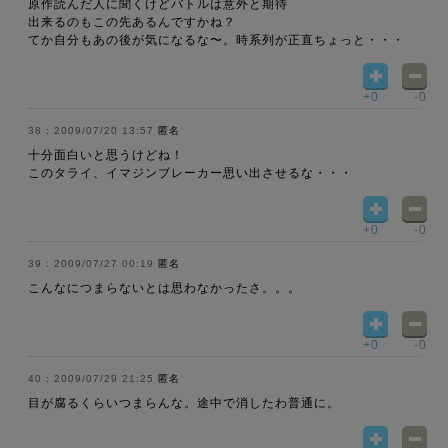
原作読んだ人に聞くけどバトルは意外と期待
出来るのもこの先あるんですかね？
てか自分もあの後が気になるな〜。時系列が正直ちょっと・・・
+0
-0
2009/07/20 13:57
匿名
十分面白いと思うけどね！
このタライ、イマジンブレーカー思い出させるな・・・
+0
-0
2009/07/27 00:19
匿名
こんなにつまらないとは思わなかったさ。。。
+0
-0
2009/07/29 21:25
匿名
目が腐るくらいつまらんな。途中で消したわ普通に。