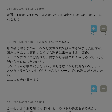
+0
-0
2009/07/16 18:01
匿名
普通に1巻からはじめりゃよかったのに3巻からはじめるからこん
なことに……
+0
-0
2009/07/17 02:00
小説を読んだことある人
原作者は理系なのか、ヘンな文章構成で読み手を悩ませた記憶が。
因みにそんなに頭良くなくても理解は出来ますよ。原作。
ノーパンについてはあれだ、隠すから余計エロくみえるっていう心
理からモロにしたのかと。
っていうか小学生だとそういう気起きないから問題ないでしょ？
というドラ○もんのしずかちゃん入浴シーンばりの理由だと思いた
い。
……大丈夫か日本！？
+0
-0
2009/07/18 08:02
匿名
ふーむ。よくある感じっぽいけど一応バトル要素もあるのか。