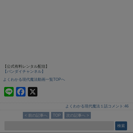
【公式有料レンタル配信】
【バンダイチャンネル】
よくわかる現代魔法動画一覧TOPへ
Li
F
X
n
a
よくわかる現代魔法１話
コメント:
46
e
c
< 前の記事へ
TOP
次の記事へ >
e
b