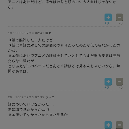
アニメはあれだけど、原作はわりと頭のいい大人向けじゃないか
な。
+0
-0
2009/07/13 02:41
匿名
０話で酷評した一人だけど
０話は０話に対しての評価のつもりだったのだが伝わらなかったの
かね。
まぁ仮にあれでアニメの評価をしてたとしてもまだ謝る要素は見当
たらない訳だが。
とりあえずこのペースだとあと２話ほどは見るんじゃないかな。時
間があれば。
+0
-0
2009/07/13 07:35
ラッコ
話についていけなかった….
無知識で見たからか….？
まぁ履いてなかったからまた見るか