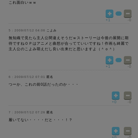
これ面白いｗｗ
+1
-0
2009/07/12 04:06
こよみ
無知織で見たら主人公間違えそうだｗストーリーは今後の展開に期
待ですねＯＰはアニメと曲想が合ってていいですね！作画も綺麗で
主人公のこよみ萌えだし良い出来だと思いますよ（＾ｏ＾）
+1
-0
2009/07/12 07:01
匿名
つーか、これの前0話だったのか・・・
+0
-0
2009/07/12 07:26
匿名
履いてない・・・・だと・・・！？
+0
-0