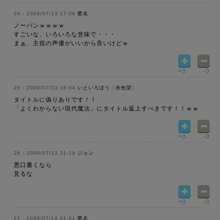
2009/07/13 17:06
匿名
ノーパンｗｗｗｗ
すごいな、いろいろな意味で・・・
まぁ、主役の声優がいいから良いけどｗ
+0
-0
2009/07/13 18:04
いといろぼう〔糸色望〕
タイトルに偽りありです！！
「よくわからない現代魔法」にタイトル返上すべきです！！ｗｗ
+0
-0
2009/07/13 21:19
ジョン
悪口書くなら
見るな
+0
-0
2009/07/14 01:21
匿名