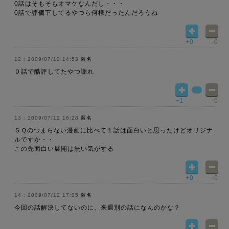
0話はそもそもオマケなんだし・・・
0話で評価下してるやつら何様だったんだろうね
+0
-0
2009/07/12 14:53
匿名
０話で酷評してたやつ謝れ
+1
-0
2009/07/12 16:28
匿名
ＳＱのつまらない漫画に比べて１話は面白いと思ったけどオリジナ
ルですか・・
この先面白い展開は無い気がする
+0
-0
2009/07/12 17:05
匿名
今回の話解決してないのに、来週別の話になんのかな？