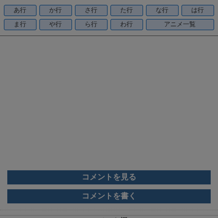
o
あ行
か行
さ行
た行
な行
は行
o
ま行
や行
ら行
わ行
アニメ一覧
k
コメントを見る
コメントを書く