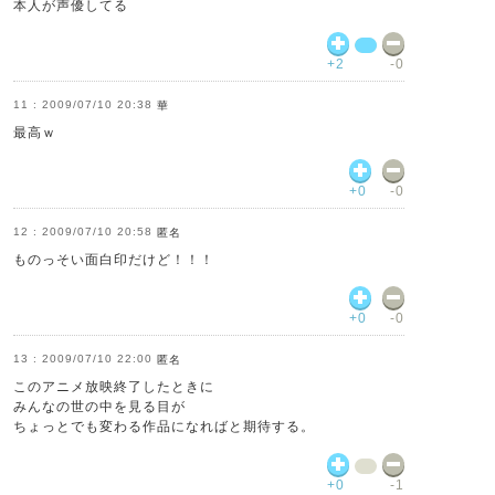
本人が声優してる
+2
-0
2009/07/10 20:38
華
最高ｗ
+0
-0
2009/07/10 20:58
匿名
ものっそい面白印だけど！！！
+0
-0
2009/07/10 22:00
匿名
このアニメ放映終了したときに
みんなの世の中を見る目が
ちょっとでも変わる作品になればと期待する。
+0
-1