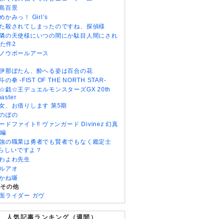
島百景
めかみっ！ Girl’s
た殺されてしまったのですね、探偵様
隣の天使様にいつの間にか駄目人間にされ
た件2
ノウボールアース
伊那ぼたん、酔へる姿は百合の花
斗の拳 -FIST OF THE NORTH STAR-
☆戯☆王デュエルモンスターズGX 20th
aster
女、お借りします 第5期
のぼの
ードファイト!! ヴァンガード Divinez 幻真
編
強の職業は勇者でも賢者でもなく鑑定士
)らしいですよ？
わよわ先生
ルアオ
かね噺
・その他
面ライダー ガヴ
人気記事ランキング（週間）