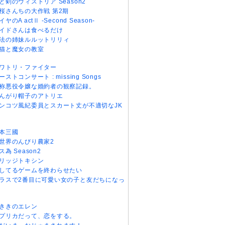
と剣のウィストリア Season2
桜さんちの大作戦 第2期
イヤのA actⅡ -Second Season-
イドさんは食べるだけ
法の姉妹ルルットリリィ
猫と魔女の教室
ワトリ・ファイター
ーストコンサート : missing Songs
称悪役令嬢な婚約者の観察記録。
んがり帽子のアトリエ
ンコツ風紀委員とスカート丈が不適切なJK
本三國
世界のんびり農家2
ス為 Season2
リッジトキシン
してるゲームを終わらせたい
ラスで2番目に可愛い女の子と友だちになっ
ききのエレン
プリカだって、恋をする。