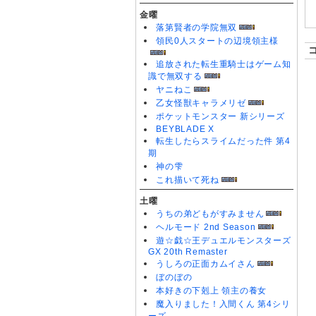
金曜
落第賢者の学院無双
領民0人スタートの辺境領主様
追放された転生重騎士はゲーム知
識で無双する
ヤニねこ
乙女怪獣キャラメリゼ
ポケットモンスター 新シリーズ
BEYBLADE X
転生したらスライムだった件 第4
期
神の雫
これ描いて死ね
土曜
うちの弟どもがすみません
ヘルモード 2nd Season
遊☆戯☆王デュエルモンスターズ
GX 20th Remaster
うしろの正面カムイさん
ぼのぼの
本好きの下剋上 領主の養女
魔入りました！入間くん 第4シリ