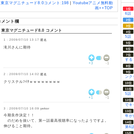
東京マグニチュード8.0
コメント:
198
|
Youtubeアニメ無料動
画++TOP
6話
コメント欄
東京マグニチュード8.0 コメント
5話
2009/07/10 13:17
匿名
滝川さんに期待
する
+3
-1
2009/07/10 14:02
匿名
ンク
クリステルﾌｲﾀｗｗｗｗｗｗｗｗ
5話
+1
-1
でキ
2009/07/10 16:09
yekor
今期良作決定！！
年が
のだめを抜いて、第一話最高視聴率になったようですよ。
伸びること期待。
第6