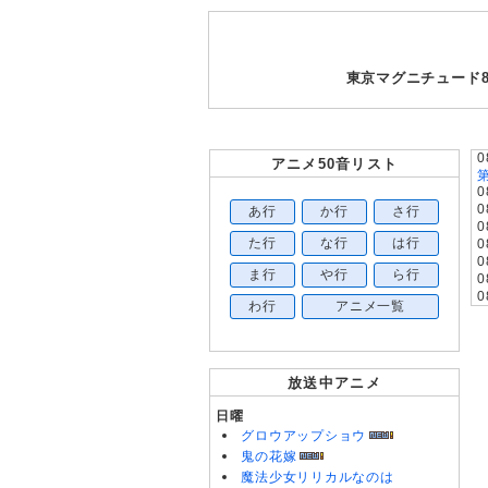
東京マグニチュード
0
アニメ50音リスト
0
0
あ行
か行
さ行
0
た行
な行
は行
0
0
ま行
や行
ら行
0
0
わ行
アニメ一覧
0
0
0
0
放送中アニメ
0
0
日曜
0
グロウアップショウ
0
鬼の花嫁
す
魔法少女リリカルなのは
0