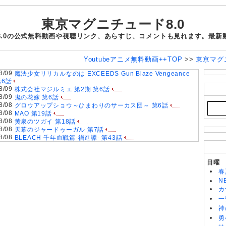
東京マグニチュード8.0
8.0の公式無料動画や視聴リンク、あらすじ、コメントも見れます。最新
Youtubeアニメ無料動画++TOP
>>
東京マグ
8/09
魔法少女リリカルなのは EXCEEDS Gun Blaze Vengeance
第6話
8/09
株式会社マジルミエ 第2期 第6話
8/09
鬼の花嫁 第6話
8/08
グロウアップショウ～ひまわりのサーカス団～ 第6話
8/08
MAO 第19話
8/08
黄泉のツガイ 第18話
8/08
天幕のジャードゥーガル 第7話
8/08
BLEACH 千年血戦篇-禍進譚- 第43話
8/08
岩元先輩ノ推薦 第6話
8/08
BLACK TORCH 第6話
8/08
猫と竜 第7話
日曜
8/08
本好きの下剋上 領主の養女(第4期) 第17話
春
8/08
ぼのぼの 第524話
N
8/08
うしろの正面カムイさん 第6話
カ
8/08
遊☆戯☆王デュエルモンスターズGX 20th Remaster 第69話
一
8/08
神
ヘルモード～やり込み好きのゲーマーは廃設定の異世界で無双
る～ 2nd Season 第18話
勇
8/07
うちの弟どもがすみません 第6話