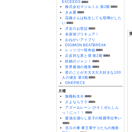
EXCEEDS
0
株式会社マジルミエ 第2期
0
きみ愛
0
花織さんは転生しても喧嘩がした
い
才女のお世話
名探偵プリキュア！
おねがいアイプリ
DIGIMON BEATBREAK
レッツゴー怪奇組
正反対な君と僕 第2期
鉄鍋のジャン！
世界最強の後衛
君のことが大大大大大好きな100
人の彼女 第3期
ONEPIECE
月曜
無職転生Ⅲ
さよならララ
アズールレーン びそくぜんしん
っ！にっ！！
最強出涸らし皇子の暗躍帝位争い
北斗の拳 拳王軍ザコたちの挽歌