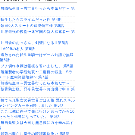
無職転生Ⅲ～異世界行ったら本気だす～ 第
転生したらスライムだった件 第4期
領民0人スタートの辺境領主様 第6話
世界最強の後衛〜迷宮国の新人探索者〜 第
片田舎のおっさん、剣聖になるII 第5話
LV999の村人 第6話
追放された転生重騎士はゲーム知識で無双
 第6話
ブチ切れ令嬢は報復を誓いました。 第5話
落第賢者の学院無双〜二度目の転生、Sラ
チート魔術師冒険録〜 第7話
無職転生Ⅲ～異世界行ったら本気だす～
骸骨騎士様、只今異世界へお出掛け中Ⅱ 第
捨てられ聖女の異世界ごはん旅 隠れスキル
ャンピングカーを召喚しました 第5話
ここは俺に任せて先に行けと言ってから10
たったら伝説になっていた。 第5話
無自覚聖女は今日も無意識に力を垂れ流す
話
最強出涸らし皇子の暗躍帝位争い 第5話