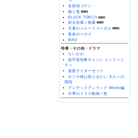
ーズ
名探偵コナン
猫と竜
BLACK TORCH
岩元先輩ノ推薦
天幕のジャードゥーガル
黄泉のツガイ
MAO
特番・その他・ドラマ
ちいかわ
超宇宙刑事ギャバン インフィニ
ティ
仮面ライダーゼッツ
かぐや様は告らせたい 大人への
階段
アンデッドアンラック Winter編
今季のドラマ動画一覧