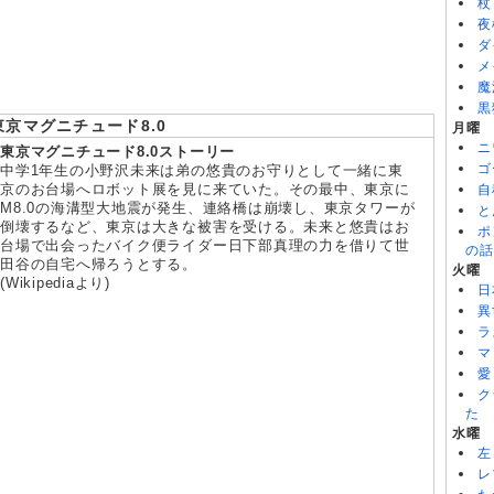
杖
8/07
これ描いて死ね 第6話
夜
8/07
神の雫 第18話
ダ
8/07
転生したらスライムだった件 第4期 第89話
メ
魔
黒
東京マグニチュード8.0
月曜
ニ
東京マグニチュード8.0ストーリー
ゴ
中学1年生の小野沢未来は弟の悠貴のお守りとして一緒に東
京のお台場へロボット展を見に来ていた。その最中、東京に
自
M8.0の海溝型大地震が発生、連絡橋は崩壊し、東京タワーが
と
倒壊するなど、東京は大きな被害を受ける。未来と悠貴はお
ポ
台場で出会ったバイク便ライダー日下部真理の力を借りて世
の話
田谷の自宅へ帰ろうとする。
火曜
(Wikipediaより)
日
異
ラ
マ
愛
ク
た
水曜
左
レ