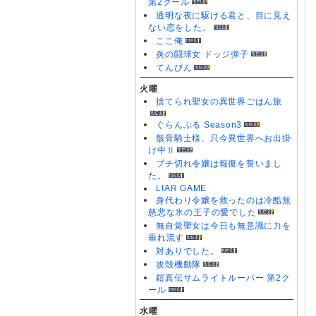
第2クール
透明な夜に駆ける君と、目に見え
ない恋をした。
ここ俺
炎の闘球女 ドッジ弾子
てんびん
火曜
捨てられ聖女の異世界ごはん旅
ぐらんぶる Season3
骸骨騎士様、只今異世界へお出掛
け中Ⅱ
ブチ切れ令嬢は報復を誓いまし
た。
LIAR GAME
身代わり令嬢を救ったのは冷酷無
慈悲な氷の王子の愛でした
無自覚聖女は今日も無意識に力を
垂れ流す
対ありでした。
攻殻機動隊
鎧真伝サムライトルーパー 第2ク
ール
水曜