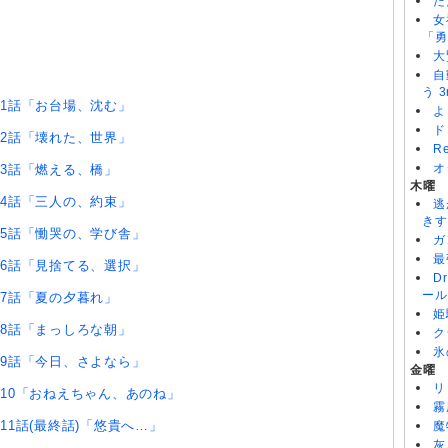
た
女
「勇
大
自
う 3
1話「お台場、沈む」
よ
ド
2話「壊れた、世界」
R
オ
3話「燃える、橋」
木曜
4話「三人の、約束」
逃
きす
5話「慟哭の、学び舎」
ガ
最
6話「見捨てる、選択」
D
ール
7話「夏の夕暮れ」
姫
8話「まっしろな朝」
ク
氷
9話「今日、さよなら」
金曜
リ
10「おねえちゃん、あのね」
霧
11話(最終話)「悠貴へ…」
魔
灰