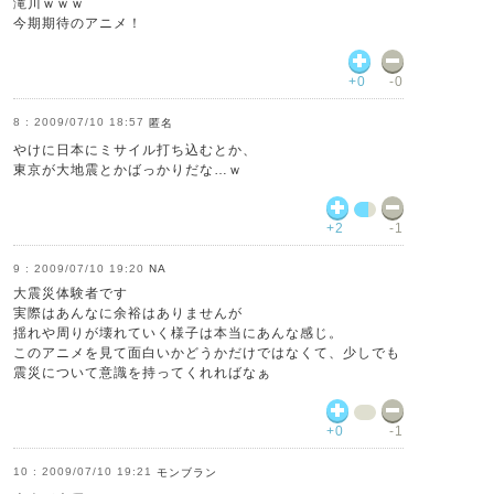
滝川ｗｗｗ
今期期待のアニメ！
+0
-0
2009/07/10 18:57
匿名
やけに日本にミサイル打ち込むとか、
東京が大地震とかばっかりだな…ｗ
+2
-1
2009/07/10 19:20
NA
大震災体験者です
実際はあんなに余裕はありませんが
揺れや周りが壊れていく様子は本当にあんな感じ。
このアニメを見て面白いかどうかだけではなくて、少しでも
震災について意識を持ってくれればなぁ
+0
-1
2009/07/10 19:21
モンブラン