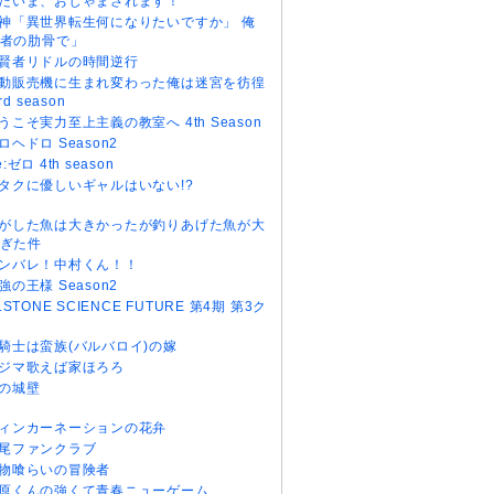
だいま、おじゃまされます！
神「異世界転生何になりたいですか」 俺
者の肋骨で」
賢者リドルの時間逆行
動販売機に生まれ変わった俺は迷宮を彷徨
rd season
うこそ実力至上主義の教室へ 4th Season
ロヘドロ Season2
e:ゼロ 4th season
タクに優しいギャルはいない!?
がした魚は大きかったが釣りあげた魚が大
ぎた件
ンバレ！中村くん！！
強の王様 Season2
r.STONE SCIENCE FUTURE 第4期 第3ク
騎士は蛮族(バルバロイ)の嫁
ジマ歌えば家ほろろ
の城壁
ィンカーネーションの花弁
尾ファンクラブ
物喰らいの冒険者
原くんの強くて青春ニューゲーム