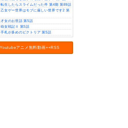
転生したらスライムだった件 第4期 第89話
乙女ゲー世界はモブに厳しい世界です2 第
才女のお世話 第5話
幼女戦記Ⅱ 第5話
手札が多めのビクトリア 第5話
Youtubeアニメ無料動画++RSS