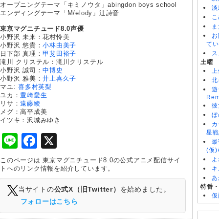
オープニングテーマ「キミノウタ」abingdon boys school
淡
エンディングテーマ「M/elody」辻詩音
こ
ま
東京マグニチュード8.0声優
お
小野沢 未来：花村怜美
てい
小野沢 悠貴：
小林由美子
日下部 真理：
甲斐田裕子
ス
滝川 クリステル：滝川クリステル
土曜
小野沢 誠司：
中博史
上
小野沢 雅美：
井上喜久子
北
マユ:
喜多村英梨
遊
ユカ：
豊崎愛生
Rem
リサ：
遠藤綾
彼
メグ：高平成美
ぼ
イツキ：沢城みゆき
カ
星戦
Line
Facebook
X
最
(仮
よ
このページは 東京マグニチュード8.0の公式アニメ配信サイ
トへのリンク情報を紹介しています。
キ
あ
特番
当サイトの
公式X（旧Twitter）
を始めました。
仮
フォローはこちら