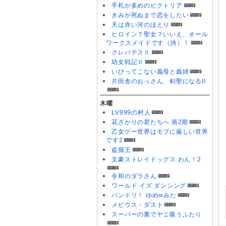
手札が多めのビクトリア
きみが死ぬまで恋をしたい
天は赤い河のほとり
ヒロイン？聖女？いいえ、オール
ワークスメイドです（誇）！
クレバテスⅡ
幼女戦記Ⅱ
いびってこない義母と義姉
片田舎のおっさん、剣聖になるII
木曜
LV999の村人
花ざかりの君たちへ 第2期
乙女ゲー世界はモブに厳しい世界
です2
盗掘王
文豪ストレイドッグス わん！2
令和のダラさん
ワールド イズ ダンシング
バンドリ！ ゆめ∞みた
メビウス・ダスト
スーパーの裏でヤニ吸うふたり