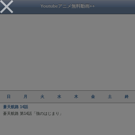
Youtubeアニメ無料動画++
日
月
火
水
木
金
土
終
蒼天航路 14話
蒼天航路 第14話「強のはじまり」