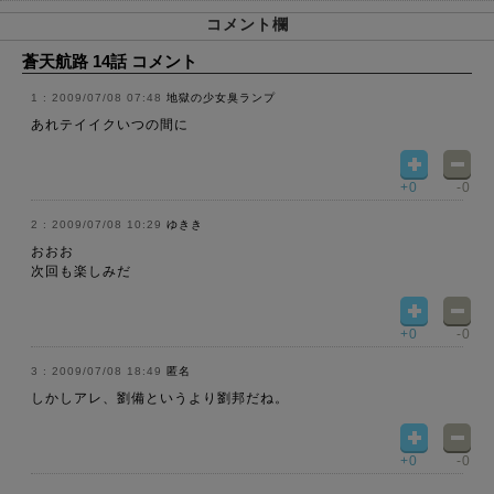
コメント欄
蒼天航路 14話 コメント
2009/07/08 07:48
地獄の少女臭ランプ
あれテイイクいつの間に
+0
-0
2009/07/08 10:29
ゆきき
おおお
次回も楽しみだ
+0
-0
2009/07/08 18:49
匿名
しかしアレ、劉備というより劉邦だね。
+0
-0