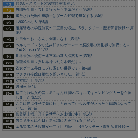
領民0人スタートの辺境領主様 第5話
無職転生Ⅲ～異世界行ったら本気だす～ 第6話
追放された転生重騎士はゲーム知識で無双する 第5話
LV999の村人 第5話
落第賢者の学院無双〜二度目の転生、Sランクチート魔術師冒険録〜 第
6話
片田舎のおっさん、剣聖になるII 第4話
ヘルモード～やり込み好きのゲーマーは廃設定の異世界で無双する～
2nd Season 第17話
世界最強の後衛〜迷宮国の新人探索者〜 第5話
無職転生Ⅲ～異世界行ったら本気だす～
乙女ゲー世界はモブに厳しい世界です2 第4話
ブチ切れ令嬢は報復を誓いました。 第5話
幼女戦記Ⅱ 第4話
盗掘王 第4話
捨てられ聖女の異世界ごはん旅 隠れスキルでキャンピングカーを召喚
しました 第5話
ここは俺に任せて先に行けと言ってから10年がたったら伝説になって
いた。 第5話
骸骨騎士様、只今異世界へお出掛け中Ⅱ 第5話
無自覚聖女は今日も無意識に力を垂れ流す 第6話
落第賢者の学院無双〜二度目の転生、Sランクチート魔術師冒険録〜