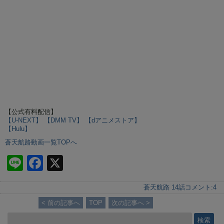
【公式有料配信】
【U-NEXT】
【DMM TV】
【dアニメストア】
【Hulu】
蒼天航路動画一覧TOPへ
Li
F
X
n
a
蒼天航路 14話
コメント:
4
e
c
< 前の記事へ
TOP
次の記事へ >
e