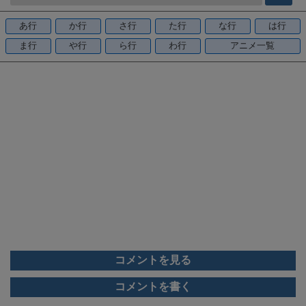
b
o
あ行
か行
さ行
た行
な行
は行
o
ま行
や行
ら行
わ行
アニメ一覧
k
コメントを見る
コメントを書く