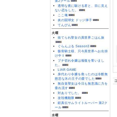
第2クール
透明な夜に駆ける君と、目に見え
ない恋をした。
ここ俺
炎の闘球女 ドッジ弾子
てんびん
火曜
捨てられ聖女の異世界ごはん旅
ぐらんぶる Season3
骸骨騎士様、只今異世界へお出掛
け中Ⅱ
ブチ切れ令嬢は報復を誓いまし
た。
LIAR GAME
身代わり令嬢を救ったのは冷酷無
慈悲な氷の王子の愛でした
無自覚聖女は今日も無意識に力を
垂れ流す
対ありでした。
攻殻機動隊
鎧真伝サムライトルーパー 第2ク
ール
水曜