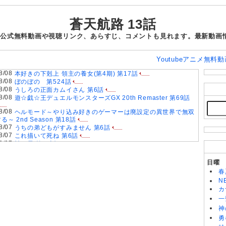
蒼天航路 13話
話の公式無料動画や視聴リンク、あらすじ、コメントも見れます。最新動画
Youtubeアニメ無料動
8/08
本好きの下剋上 領主の養女(第4期) 第17話
8/08
ぼのぼの 第524話
8/08
うしろの正面カムイさん 第6話
8/08
遊☆戯☆王デュエルモンスターズGX 20th Remaster 第69話
8/08
ヘルモード～やり込み好きのゲーマーは廃設定の異世界で無双
る～ 2nd Season 第18話
8/07
うちの弟どもがすみません 第6話
8/07
これ描いて死ね 第6話
8/07
神の雫 第18話
8/07
転生したらスライムだった件 第4期 第89話
8/07
BEYBLADE X 第127話
日曜
8/07
ちいかわ 第367話
春
8/07
乙女怪獣キャラメリゼ 第6話
N
8/07
ヤニねこ 第6話
カ
8/07
追放された転生重騎士はゲーム知識で無双する 第6話
一
8/07
領民0人スタートの辺境領主様 第6話
8/06
神
スーパーの裏でヤニ吸うふたり 第5話
8/06
落第賢者の学院無双〜二度目の転生、Sランクチート魔術師冒
勇
険録〜 第7話