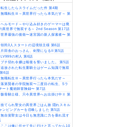
転生したらスライムだった件 第4期
無職転生Ⅲ～異世界行ったら本気だす～ 第
ヘルモード～やり込み好きのゲーマーは廃
異世界で無双する～ 2nd Season 第17話
世界最強の後衛〜迷宮国の新人探索者〜 第
領民0人スタートの辺境領主様 第6話
片田舎のおっさん、剣聖になるII 第5話
LV999の村人 第6話
ブチ切れ令嬢は報復を誓いました。 第5話
追放された転生重騎士はゲーム知識で無双
 第6話
無職転生Ⅲ～異世界行ったら本気だす～
落第賢者の学院無双〜二度目の転生、Sラ
チート魔術師冒険録〜 第7話
骸骨騎士様、只今異世界へお出掛け中Ⅱ 第
捨てられ聖女の異世界ごはん旅 隠れスキル
ャンピングカーを召喚しました 第5話
無自覚聖女は今日も無意識に力を垂れ流す
話
ここは俺に任せて先に行けと言ってから10