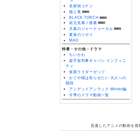
ーズ
名探偵コナン
猫と竜
BLACK TORCH
岩元先輩ノ推薦
天幕のジャードゥーガル
黄泉のツガイ
MAO
特番・その他・ドラマ
ちいかわ
超宇宙刑事ギャバン インフィニ
ティ
仮面ライダーゼッツ
かぐや様は告らせたい 大人への
階段
アンデッドアンラック Winter編
今季のドラマ動画一覧
見逃したアニメの動画を視聴で