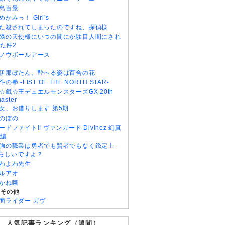
島百景
めかみっ！ Girl’s
た殺されてしまったのですね、探偵様
隣の天使様にいつの間にか駄目人間にされ
た件2
ノウボールアース
伊那ぼたん、酔へる姿は百合の花
斗の拳 -FIST OF THE NORTH STAR-
☆戯☆王デュエルモンスターズGX 20th
aster
女、お借りします 第5期
のぼの
ードファイト!! ヴァンガード Divinez 幻真
編
強の職業は勇者でも賢者でもなく鑑定士
)らしいですよ？
わよわ先生
ルアオ
かね噺
・その他
面ライダー ガヴ
人気記事ランキング（週間）