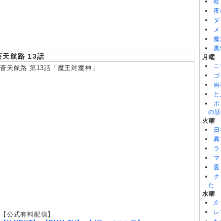
杖
8/06
メビウス・ダスト 第5話
夜
8/06
バンドリ！ ゆめ∞みた 第8話
ダ
8/06
令和のダラさん 第6話
メ
魔
黒
蒼天航路 13話
月曜
ニ
蒼天航路 第13話「魔王対魔神」
ゴ
自
と
ポ
の話
火曜
日
異
ラ
マ
愛
ク
た
水曜
左
レ
【公式有料配信】