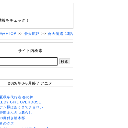
情報をチェック！
画++TOP
>>
蒼天航路
>>
蒼天航路 13話
サイト内検索
2026年3-6月終了アニメ
夏秋冬代行者 春の舞
EEDY GIRL OVERDOSE
ナン様はあくまでチョロい
畳間まんきつ暮らし！
の庭付き楠木邸
者のクズ