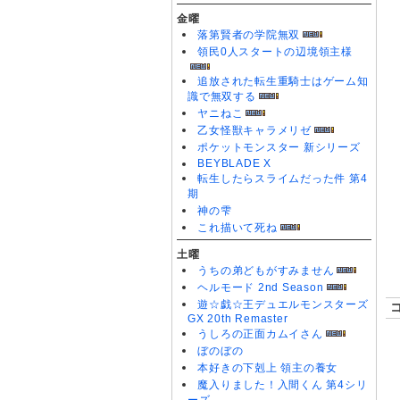
金曜
落第賢者の学院無双
領民0人スタートの辺境領主様
追放された転生重騎士はゲーム知
識で無双する
ヤニねこ
乙女怪獣キャラメリゼ
ポケットモンスター 新シリーズ
BEYBLADE X
転生したらスライムだった件 第4
期
神の雫
これ描いて死ね
土曜
うちの弟どもがすみません
ヘルモード 2nd Season
遊☆戯☆王デュエルモンスターズ
GX 20th Remaster
うしろの正面カムイさん
ぼのぼの
本好きの下剋上 領主の養女
魔入りました！入間くん 第4シリ