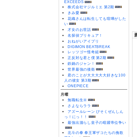
EXCEEDS
0
株式会社マジルミエ 第2期
0
きみ愛
0
花織さんは転生しても喧嘩がした
い
才女のお世話
名探偵プリキュア！
おねがいアイプリ
DIGIMON BEATBREAK
レッツゴー怪奇組
正反対な君と僕 第2期
鉄鍋のジャン！
世界最強の後衛
君のことが大大大大大好きな100
人の彼女 第3期
ONEPIECE
月曜
無職転生Ⅲ
さよならララ
アズールレーン びそくぜんしん
っ！にっ！！
最強出涸らし皇子の暗躍帝位争い
北斗の拳 拳王軍ザコたちの挽歌