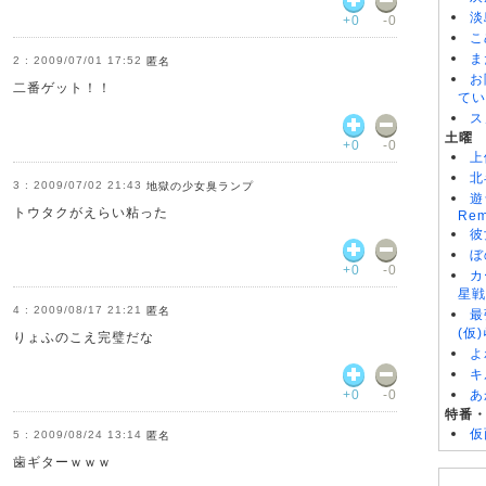
淡
+0
-0
こ
ま
2009/07/01 17:52
匿名
お
二番ゲット！！
てい
ス
土曜
+0
-0
上
北
2009/07/02 21:43
地獄の少女臭ランプ
遊
トウタクがえらい粘った
Rem
彼
ぼ
+0
-0
カ
星戦
2009/08/17 21:21
匿名
最
(仮
りょふのこえ完璧だな
よ
キ
+0
-0
あ
特番
仮
2009/08/24 13:14
匿名
歯ギターｗｗｗ