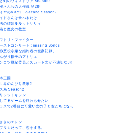
と剣のウィストリア Season2
桜さんちの大作戦 第2期
イヤのA actⅡ -Second Season-
イドさんは食べるだけ
法の姉妹ルルットリリィ
猫と魔女の教室
ワトリ・ファイター
ーストコンサート : missing Songs
称悪役令嬢な婚約者の観察記録。
んがり帽子のアトリエ
ンコツ風紀委員とスカート丈が不適切なJK
本三國
世界のんびり農家2
ス為 Season2
リッジトキシン
してるゲームを終わらせたい
ラスで2番目に可愛い女の子と友だちになっ
ききのエレン
プリカだって、恋をする。