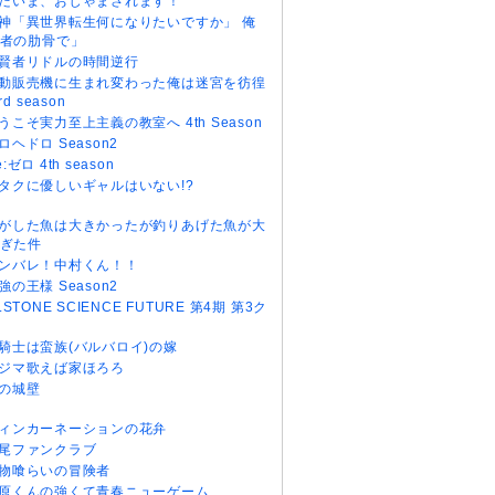
だいま、おじゃまされます！
神「異世界転生何になりたいですか」 俺
者の肋骨で」
賢者リドルの時間逆行
動販売機に生まれ変わった俺は迷宮を彷徨
rd season
うこそ実力至上主義の教室へ 4th Season
ロヘドロ Season2
e:ゼロ 4th season
タクに優しいギャルはいない!?
がした魚は大きかったが釣りあげた魚が大
ぎた件
ンバレ！中村くん！！
強の王様 Season2
r.STONE SCIENCE FUTURE 第4期 第3ク
騎士は蛮族(バルバロイ)の嫁
ジマ歌えば家ほろろ
の城壁
ィンカーネーションの花弁
尾ファンクラブ
物喰らいの冒険者
原くんの強くて青春ニューゲーム