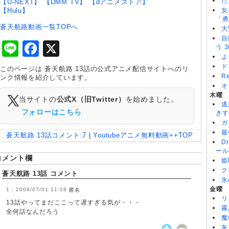
た
【U-NEXT】
【DMM TV】
【dアニメストア】
【Hulu】
女
「勇
蒼天航路動画一覧TOPへ
大
自
Line
Facebook
X
う 3
よ
ド
このページは 蒼天航路 13話の公式アニメ配信サイトへのリ
R
ンク情報を紹介しています。
オ
木曜
当サイトの
公式X（旧Twitter）
を始めました。
逃
フォローはこちら
きす
ガ
最
蒼天航路 13話
コメント:
7
|
Youtubeアニメ無料動画++TOP
D
ール
コメント欄
姫
ク
蒼天航路 13話 コメント
氷
金曜
2009/07/01 11:18
匿名
リ
13話やってまだここって遅すぎる気が・・・
霧
全何話なんだろう
魔
灰