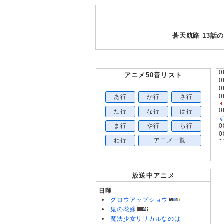
蒼天航路 13
0
アニメ50音リスト
0
0
あ行
か行
さ行
0
0
た行
な行
は行
す
ま行
や行
ら行
0
0
わ行
アニメ一覧
0
0
0
0
0
放送中アニメ
0
0
日曜
0
グロウアップショウ
0
鬼の花嫁
0
魔法少女リリカルなのは