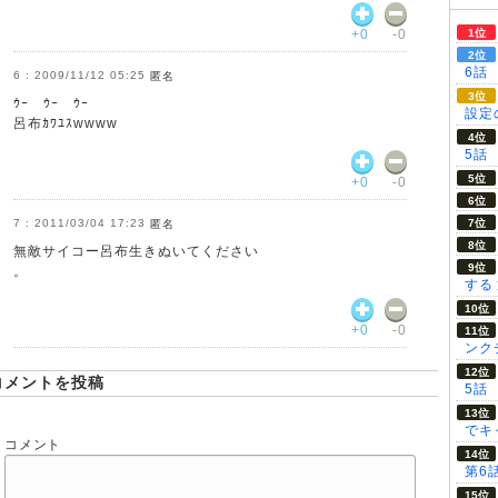
+0
-0
6話
2009/11/12 05:25
匿名
ｳｰ ｳｰ ｳｰ
設定の
呂布ｶﾜﾕｽwwww
5話
+0
-0
2011/03/04 17:23
匿名
無敵サイコー呂布生きぬいてください
。
する
+0
-0
ンク
コメントを投稿
5話
でキ
コメント
第6