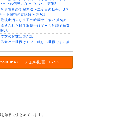
たったら伝説になっていた。 第5話
落第賢者の学院無双〜二度目の転生、Sラ
チート魔術師冒険録〜 第6話
最強出涸らし皇子の暗躍帝位争い 第5話
追放された転生重騎士はゲーム知識で無双
 第5話
才女のお世話 第5話
乙女ゲー世界はモブに厳しい世界です2 第
Youtubeアニメ無料動画++RSS
の情報を無料でまとめています。