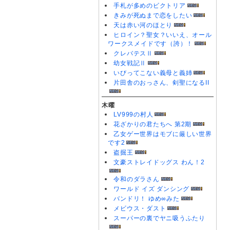
手札が多めのビクトリア
きみが死ぬまで恋をしたい
天は赤い河のほとり
ヒロイン？聖女？いいえ、オール
ワークスメイドです（誇）！
クレバテスⅡ
幼女戦記Ⅱ
いびってこない義母と義姉
片田舎のおっさん、剣聖になるII
木曜
LV999の村人
花ざかりの君たちへ 第2期
乙女ゲー世界はモブに厳しい世界
です2
盗掘王
文豪ストレイドッグス わん！2
令和のダラさん
ワールド イズ ダンシング
バンドリ！ ゆめ∞みた
メビウス・ダスト
スーパーの裏でヤニ吸うふたり