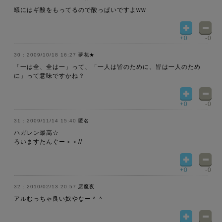
蟻にはギ酸をもってるので酸っぱいですよww
+0
-0
2009/10/18 16:27
夢花★
「一は全、全は一」って、「一人は皆のために、皆は一人のため
に」って意味ですかね？
+0
-0
2009/11/14 15:40
匿名
ハガレン最高☆
ろいますたんぐー＞＜//
+0
-0
2010/02/13 20:57
悪魔夜
アルむっちゃ良い奴やなー＾＾