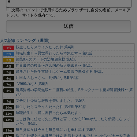
次回のコメントで使用するためブラウザーに自分の名前、メールア
ドレス、サイトを保存する。
人気記事ランキング（週間）
転生したらスライムだった件 第4期
無職転生Ⅲ～異世界行ったら本気だす～ 第6話
領民0人スタートの辺境領主様 第6話
世界最強の後衛〜迷宮国の新人探索者〜 第5話
追放された転生重騎士はゲーム知識で無双する 第6話
片田舎のおっさん、剣聖になるII 第5話
LV999の村人 第6話
落第賢者の学院無双〜二度目の転生、Sランクチート魔術師冒険録〜 第
7話
ブチ切れ令嬢は報復を誓いました。 第5話
転生したらスライムだった件 第4期 第89話
無職転生Ⅲ～異世界行ったら本気だす～
ここは俺に任せて先に行けと言ってから10年がたったら伝説になって
いた。 第5話
無自覚聖女は今日も無意識に力を垂れ流す 第6話
捨てられ聖女の異世界ごはん旅 隠れスキルでキャンピングカーを召喚