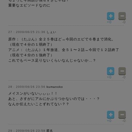
ちょっと今回話が強引すぎじゃね？
重要なエピソードなのに
+0
-0
2009/06/25 21:36
しぇい
原作：（たぶん）全２５巻ほど→今回のエピで６巻まで消化。
（現在で４分の１弱終了）
アニメ：（たぶん）１年放送、全５１〜２話→今回で１２話終了
（現在で４分の１強終了）
これでもペース足りないくらいなんじゃないか…？
+0
-0
2009/06/26 23:56
kumanoko
メイスンがいないぃぃぃ！！
あと、さすがにアルにかぶりつかないのでは・・・？
なんか伝えたいことずれてない？？
+0
-0
2009/06/26 23:58
匿名