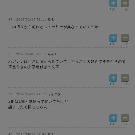
+0
-0
2012/02/16 13:11
匿名
この辺りから前作とストーリーが異なっていくのか
+0
-0
2012/04/06 13:11
みんく
ハガレンは小さい頃から見ていて、すっごく大好きです色付きの文
字色付きの文字色付きの文字
+0
-0
2012/04/26 22:17
うそつき
2期は1期と別物って聞いてたけど
話まったく同じじゃん・・・
+0
-0
2015/09/18 07:01
暇人