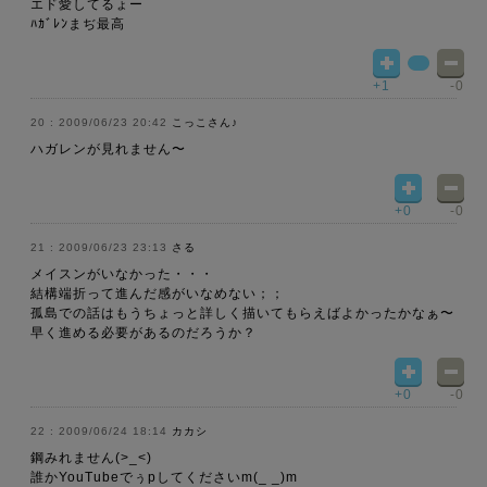
エド愛してるょー
ﾊｶﾞﾚﾝまぢ最高
+1
-0
2009/06/23 20:42
こっこさん♪
ハガレンが見れません〜
+0
-0
2009/06/23 23:13
さる
メイスンがいなかった・・・
結構端折って進んだ感がいなめない；；
孤島での話はもうちょっと詳しく描いてもらえばよかったかなぁ〜
早く進める必要があるのだろうか？
+0
-0
2009/06/24 18:14
カカシ
鋼みれません(>_<)
誰かYouTubeでぅpしてくださいm(_ _)m