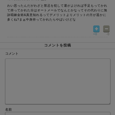
わい思ったんだがわざと禁忌を犯して運がよければ手足もってかれ
て持ってかれた分はオートメールでなんとかなってその代わりに無
詠唱錬金術&真意知れるってデメリットよりメリットの方が遥かに
多くね?まぁ中身持ってかれたらやばいけどな
+0
-0
コメントを投稿
コメント
名前