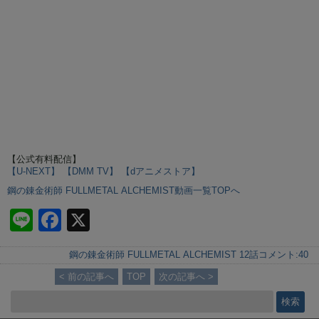
【公式有料配信】
【U-NEXT】
【DMM TV】
【dアニメストア】
鋼の錬金術師 FULLMETAL ALCHEMIST動画一覧TOPへ
Li
F
X
n
a
鋼の錬金術師 FULLMETAL ALCHEMIST 12話
コメント:
40
e
c
< 前の記事へ
TOP
次の記事へ >
e
b