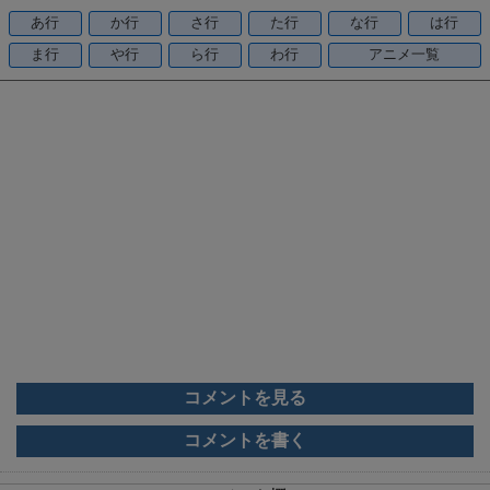
o
あ行
か行
さ行
た行
な行
は行
o
ま行
や行
ら行
わ行
アニメ一覧
k
コメントを見る
コメントを書く