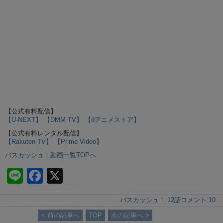
【公式有料配信】
【U-NEXT】
【DMM TV】
【dアニメストア】
【公式有料レンタル配信】
【Rakuten TV】
【Prime Video】
バスカッシュ！動画一覧TOPへ
Li
F
X
n
a
バスカッシュ！ 12話
コメント:
10
e
c
< 前の記事へ
TOP
次の記事へ >