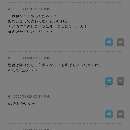
2009/06/19 20:34
匿名
これ何クールやるんだろ？？
変なところで終わらないといいけど・・・
ところでこのヒロインはルージュになったの？
好きだからいいけど・・・
+0
-0
2009/06/20 01:30
匿名
監督は降板だし、主要スタッフも逃げちゃったからね。
そして伝説へ・・・
+0
-0
2009/06/20 05:27
匿名
opみじかいなｗ
+0
-0
2009/06/20 11:11
匿名