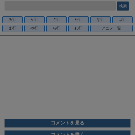
e
b
o
あ行
か行
さ行
た行
な行
は行
o
ま行
や行
ら行
わ行
アニメ一覧
k
コメントを見る
コメントを書く