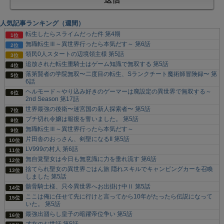
人気記事ランキング（週間）
転生したらスライムだった件 第4期
無職転生Ⅲ～異世界行ったら本気だす～ 第6話
領民0人スタートの辺境領主様 第5話
追放された転生重騎士はゲーム知識で無双する 第5話
落第賢者の学院無双〜二度目の転生、Sランクチート魔術師冒険録〜 第
6話
ヘルモード～やり込み好きのゲーマーは廃設定の異世界で無双する～
2nd Season 第17話
世界最強の後衛〜迷宮国の新人探索者〜 第5話
ブチ切れ令嬢は報復を誓いました。 第5話
無職転生Ⅲ～異世界行ったら本気だす～
片田舎のおっさん、剣聖になるII 第5話
LV999の村人 第6話
無自覚聖女は今日も無意識に力を垂れ流す 第6話
捨てられ聖女の異世界ごはん旅 隠れスキルでキャンピングカーを召喚
しました 第5話
骸骨騎士様、只今異世界へお出掛け中Ⅱ 第5話
ここは俺に任せて先に行けと言ってから10年がたったら伝説になって
いた。 第5話
最強出涸らし皇子の暗躍帝位争い 第5話