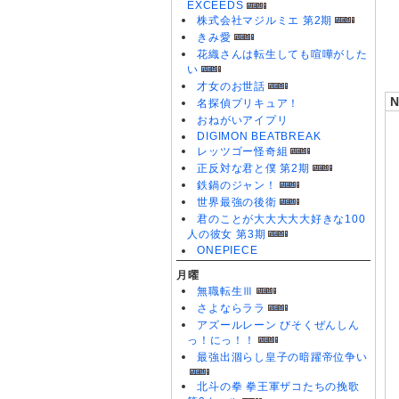
EXCEEDS
0
株式会社マジルミエ 第2期
0
きみ愛
0
花織さんは転生しても喧嘩がした
い
才女のお世話
名探偵プリキュア！
おねがいアイプリ
DIGIMON BEATBREAK
レッツゴー怪奇組
正反対な君と僕 第2期
鉄鍋のジャン！
世界最強の後衛
君のことが大大大大大好きな100
人の彼女 第3期
ONEPIECE
月曜
無職転生Ⅲ
さよならララ
アズールレーン びそくぜんしん
っ！にっ！！
最強出涸らし皇子の暗躍帝位争い
北斗の拳 拳王軍ザコたちの挽歌