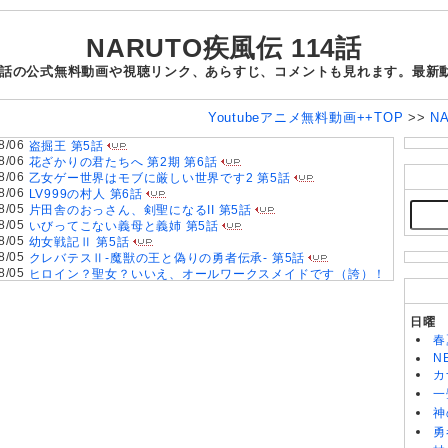
NARUTO疾風伝 114話
114話の公式無料動画や視聴リンク、あらすじ、コメントも見れます。最
Youtubeアニメ無料動画++TOP
>>
N
8/06
盗掘王 第5話
8/06
花ざかりの君たちへ 第2期 第6話
8/06
乙女ゲー世界はモブに厳しい世界です2 第5話
8/06
LV999の村人 第6話
8/05
片田舎のおっさん、剣聖になるII 第5話
8/05
いびってこない義母と義姉 第5話
8/05
幼女戦記Ⅱ 第5話
8/05
クレバテスⅡ-魔獣の王と偽りの勇者伝承- 第5話
8/05
ヒロイン？聖女？いいえ、オールワークスメイドです（誇）！
第7話
8/05
天は赤い河のほとり 第5話
8/05
きみが死ぬまで恋をしたい 第5話
日曜
8/05
手札が多めのビクトリア 第5話
春
8/04
鎧真伝サムライトルーパー 第2クール 第17話
N
8/04
攻殻機動隊 THE GHOST IN THE SHELL 第5話
カ
8/04
対ありでした。～お嬢さまは格闘ゲームなんてしない～ 第5話
一
8/04
神
無自覚聖女は今日も無意識に力を垂れ流す 第6話
8/04
身代わり令嬢を救ったのは冷酷無慈悲な氷の王子の愛でした
勇
第5話