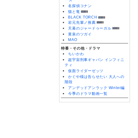
ーズ
名探偵コナン
猫と竜
BLACK TORCH
岩元先輩ノ推薦
天幕のジャードゥーガル
黄泉のツガイ
MAO
特番・その他・ドラマ
ちいかわ
超宇宙刑事ギャバン インフィニ
ティ
仮面ライダーゼッツ
かぐや様は告らせたい 大人への
階段
アンデッドアンラック Winter編
今季のドラマ動画一覧