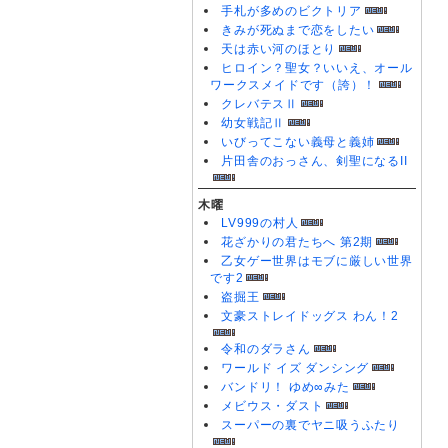
手札が多めのビクトリア
きみが死ぬまで恋をしたい
天は赤い河のほとり
ヒロイン？聖女？いいえ、オール
ワークスメイドです（誇）！
クレバテスⅡ
幼女戦記Ⅱ
いびってこない義母と義姉
片田舎のおっさん、剣聖になるII
木曜
LV999の村人
花ざかりの君たちへ 第2期
乙女ゲー世界はモブに厳しい世界
です2
盗掘王
文豪ストレイドッグス わん！2
令和のダラさん
ワールド イズ ダンシング
バンドリ！ ゆめ∞みた
メビウス・ダスト
スーパーの裏でヤニ吸うふたり