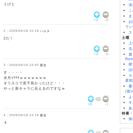
１げと
淡
こ
ま
+0
-0
お
てい
2009/06/18 22:19
ハルタ
ス
土曜
2だ！
上
北
+0
-0
遊
Rem
彼
2009/06/18 23:05
匿名
ぼ
す・・・・
カ
水月ｩｳｳｳｗｗｗｗｗｗｗ
星戦
オリ入りで若干長かったけど・・・
最
やっと新キャラに合えるのですなｗ
(仮
よ
キ
+0
-1
あ
特番
2009/06/18 23:18
匿名
仮
４