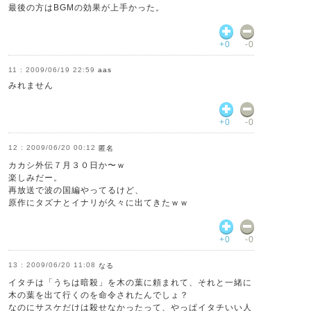
最後の方はBGMの効果が上手かった。
+0
-0
2009/06/19 22:59
aas
みれません
+0
-0
2009/06/20 00:12
匿名
カカシ外伝７月３０日か〜ｗ
楽しみだー。
再放送で波の国編やってるけど、
原作にタズナとイナリが久々に出てきたｗｗ
+0
-0
2009/06/20 11:08
なる
イタチは「うちは暗殺」を木の葉に頼まれて、それと一緒に
木の葉を出て行くのを命令されたんでしょ？
なのにサスケだけは殺せなかったって、やっぱイタチいい人