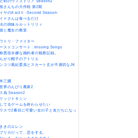
と剣のウィストリア Season2
桜さんちの大作戦 第2期
イヤのA actⅡ -Second Season-
イドさんは食べるだけ
法の姉妹ルルットリリィ
猫と魔女の教室
ワトリ・ファイター
ーストコンサート : missing Songs
称悪役令嬢な婚約者の観察記録。
んがり帽子のアトリエ
ンコツ風紀委員とスカート丈が不適切なJK
本三國
世界のんびり農家2
ス為 Season2
リッジトキシン
してるゲームを終わらせたい
ラスで2番目に可愛い女の子と友だちになっ
ききのエレン
プリカだって、恋をする。