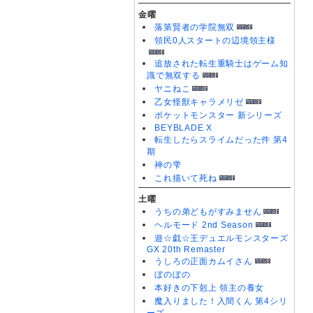
金曜
落第賢者の学院無双
領民0人スタートの辺境領主様
追放された転生重騎士はゲーム知
識で無双する
ヤニねこ
乙女怪獣キャラメリゼ
ポケットモンスター 新シリーズ
BEYBLADE X
転生したらスライムだった件 第4
期
神の雫
これ描いて死ね
土曜
うちの弟どもがすみません
ヘルモード 2nd Season
遊☆戯☆王デュエルモンスターズ
GX 20th Remaster
うしろの正面カムイさん
ぼのぼの
本好きの下剋上 領主の養女
魔入りました！入間くん 第4シリ