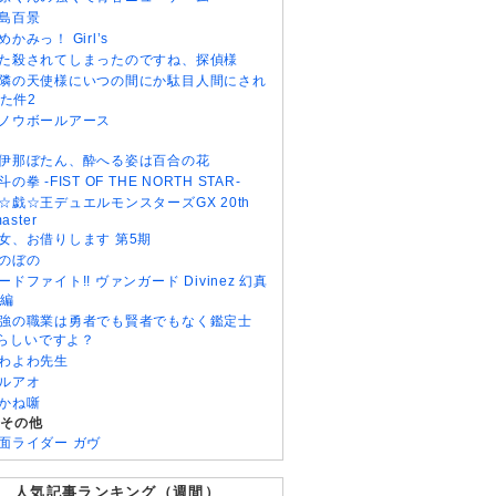
島百景
めかみっ！ Girl’s
た殺されてしまったのですね、探偵様
隣の天使様にいつの間にか駄目人間にされ
た件2
ノウボールアース
伊那ぼたん、酔へる姿は百合の花
斗の拳 -FIST OF THE NORTH STAR-
☆戯☆王デュエルモンスターズGX 20th
aster
女、お借りします 第5期
のぼの
ードファイト!! ヴァンガード Divinez 幻真
編
強の職業は勇者でも賢者でもなく鑑定士
)らしいですよ？
わよわ先生
ルアオ
かね噺
・その他
面ライダー ガヴ
人気記事ランキング（週間）