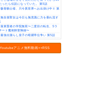
たったら伝説になっていた。 第5話
骸骨騎士様、只今異世界へお出掛け中Ⅱ 第
無自覚聖女は今日も無意識に力を垂れ流す
話
落第賢者の学院無双〜二度目の転生、Sラ
チート魔術師冒険録〜
最強出涸らし皇子の暗躍帝位争い 第5話
Youtubeアニメ無料動画++RSS