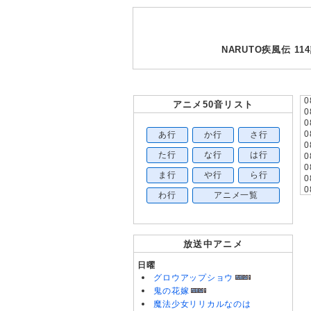
NARUTO疾風伝 
0
アニメ50音リスト
0
0
あ行
か行
さ行
0
0
た行
な行
は行
0
0
ま行
や行
ら行
0
0
わ行
アニメ一覧
0
0
0
放送中アニメ
0
0
日曜
0
グロウアップショウ
0
鬼の花嫁
0
魔法少女リリカルなのは