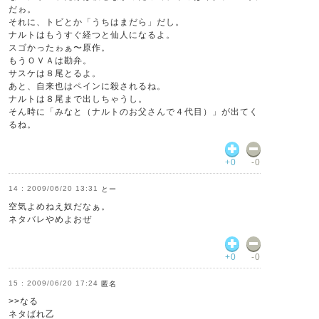
だゎ。
それに、トビとか「うちはまだら」だし。
ナルトはもうすぐ経つと仙人になるよ。
スゴかったゎぁ〜原作。
もうＯＶＡは勘弁。
サスケは８尾とるよ。
あと、自来也はペインに殺されるね。
ナルトは８尾まで出しちゃうし。
そん時に「みなと（ナルトのお父さんで４代目）」が出てく
るね。
+0
-0
2009/06/20 13:31
とー
空気よめねえ奴だなぁ。
ネタバレやめよおぜ
+0
-0
2009/06/20 17:24
匿名
>>なる
ネタばれ乙