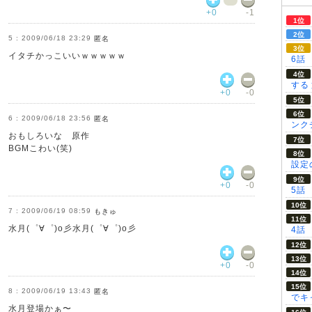
+0
-1
2009/06/18 23:29
匿名
イタチかっこいいｗｗｗｗｗ
6話
する
+0
-0
2009/06/18 23:56
匿名
ンク
おもしろいな 原作
BGMこわい(笑)
設定の
+0
-0
5話
2009/06/19 08:59
もきゅ
水月(゜∀゜)o彡水月(゜∀゜)o彡
4話
+0
-0
2009/06/19 13:43
匿名
でキ
水月登場かぁ〜