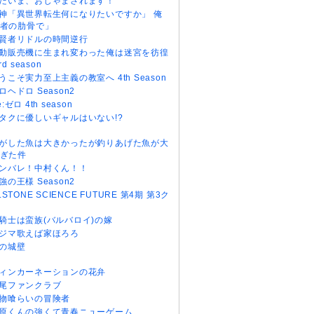
だいま、おじゃまされます！
神「異世界転生何になりたいですか」 俺
者の肋骨で」
賢者リドルの時間逆行
動販売機に生まれ変わった俺は迷宮を彷徨
rd season
うこそ実力至上主義の教室へ 4th Season
ロヘドロ Season2
e:ゼロ 4th season
タクに優しいギャルはいない!?
がした魚は大きかったが釣りあげた魚が大
ぎた件
ンバレ！中村くん！！
強の王様 Season2
r.STONE SCIENCE FUTURE 第4期 第3ク
騎士は蛮族(バルバロイ)の嫁
ジマ歌えば家ほろろ
の城壁
ィンカーネーションの花弁
尾ファンクラブ
物喰らいの冒険者
原くんの強くて青春ニューゲーム