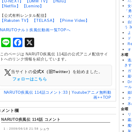
た
【U-NEXT】
【DMM TV】
【Hulu】
【Netflix】
【Lemino】
女
「勇
【公式有料レンタル配信】
大
【Rakuten TV】
【TELASA】
【Prime Video】
自
う 3
NARUTOナルト疾風伝動画一覧TOPへ
よ
ド
Line
Facebook
X
R
オ
このページは NARUTO疾風伝 114話の公式アニメ配信サイ
木曜
トへのリンク情報を紹介しています。
逃
きす
ガ
当サイトの
公式X（旧Twitter）
を始めました。
最
フォローはこちら
D
ール
NARUTO疾風伝 114話
コメント:
33
|
Youtubeアニメ無料動
姫
画++TOP
ク
氷
金曜
コメント欄
リ
NARUTO疾風伝 114話 コメント
霧
魔
2009/06/18 21:58
シュウ
灰