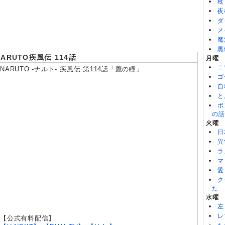
杖
8/04
ちいかわ 第366話
夜
8/04
ブチ切れ令嬢は報復を誓いました。 第5話
ダ
8/04
ぐらんぶる Season3 第5話
メ
魔
黒
NARUTO疾風伝 114話
月曜
ニ
NARUTO -ナルト- 疾風伝 第114話「鷹の瞳」
ゴ
自
と
ポ
の話
火曜
日
異
ラ
マ
愛
ク
た
水曜
左
レ
【公式有料配信】