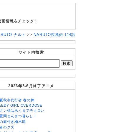
新動画情報をチェック！
ARUTO ナルト
>>
NARUTO疾風伝 114話
サイト内検索
2026年3-6月終了アニメ
夏秋冬代行者 春の舞
EEDY GIRL OVERDOSE
ナン様はあくまでチョロい
畳間まんきつ暮らし！
の庭付き楠木邸
者のクズ