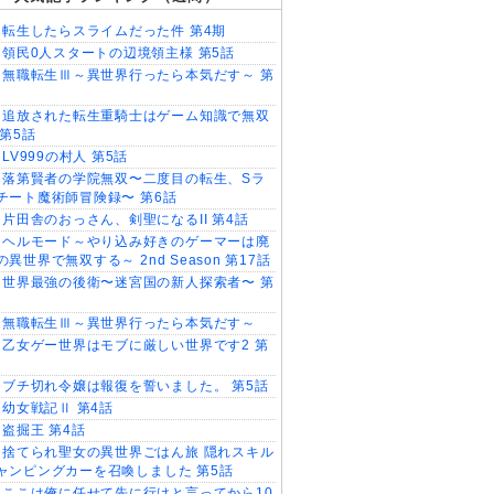
転生したらスライムだった件 第4期
領民0人スタートの辺境領主様 第5話
無職転生Ⅲ～異世界行ったら本気だす～ 第
追放された転生重騎士はゲーム知識で無双
 第5話
LV999の村人 第5話
落第賢者の学院無双〜二度目の転生、Sラ
チート魔術師冒険録〜 第6話
片田舎のおっさん、剣聖になるII 第4話
ヘルモード～やり込み好きのゲーマーは廃
異世界で無双する～ 2nd Season 第17話
世界最強の後衛〜迷宮国の新人探索者〜 第
無職転生Ⅲ～異世界行ったら本気だす～
乙女ゲー世界はモブに厳しい世界です2 第
ブチ切れ令嬢は報復を誓いました。 第5話
幼女戦記Ⅱ 第4話
盗掘王 第4話
捨てられ聖女の異世界ごはん旅 隠れスキル
ャンピングカーを召喚しました 第5話
ここは俺に任せて先に行けと言ってから10