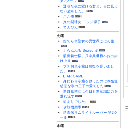
第2クール
透明な夜に駆ける君と、目に見え
ない恋をした。
ここ俺
炎の闘球女 ドッジ弾子
てんびん
火曜
捨てられ聖女の異世界ごはん旅
ぐらんぶる Season3
骸骨騎士様、只今異世界へお出掛
け中Ⅱ
ブチ切れ令嬢は報復を誓いまし
た。
LIAR GAME
身代わり令嬢を救ったのは冷酷無
慈悲な氷の王子の愛でした
無自覚聖女は今日も無意識に力を
垂れ流す
対ありでした。
攻殻機動隊
鎧真伝サムライトルーパー 第2ク
ール
水曜