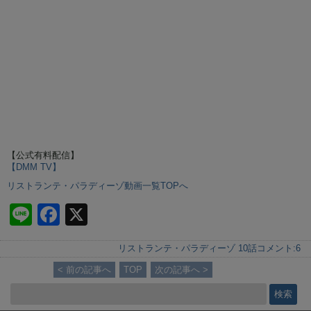
【公式有料配信】
【DMM TV】
リストランテ・パラディーゾ動画一覧TOPへ
Li
F
X
n
a
リストランテ・パラディーゾ 10話
コメント:
6
e
c
< 前の記事へ
TOP
次の記事へ >
e
b