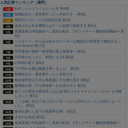
人気記事ランキング（週間）
転生したらスライムだった件 第4期
無職転生Ⅲ～異世界行ったら本気だす～ 第6話
領民0人スタートの辺境領主様 第5話
追放された転生重騎士はゲーム知識で無双する 第5話
落第賢者の学院無双〜二度目の転生、Sランクチート魔術師冒険録〜 第
6話
ヘルモード～やり込み好きのゲーマーは廃設定の異世界で無双する～
2nd Season 第17話
世界最強の後衛〜迷宮国の新人探索者〜 第5話
片田舎のおっさん、剣聖になるII 第5話
LV999の村人 第6話
ブチ切れ令嬢は報復を誓いました。 第5話
無職転生Ⅲ～異世界行ったら本気だす～
無自覚聖女は今日も無意識に力を垂れ流す 第6話
骸骨騎士様、只今異世界へお出掛け中Ⅱ 第5話
捨てられ聖女の異世界ごはん旅 隠れスキルでキャンピングカーを召喚
しました 第5話
ここは俺に任せて先に行けと言ってから10年がたったら伝説になって
いた。 第5話
最強出涸らし皇子の暗躍帝位争い 第5話
才女のお世話 第5話
落第賢者の学院無双〜二度目の転生、Sランクチート魔術師冒険録〜