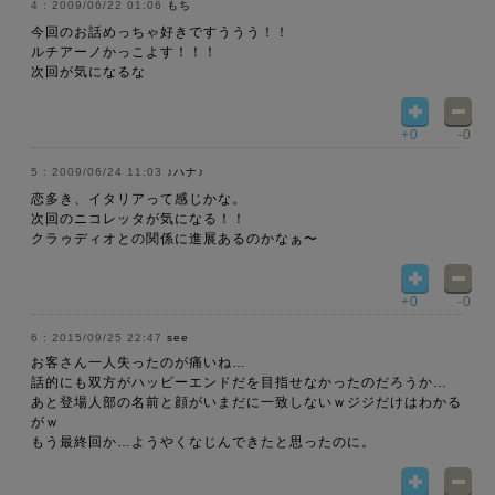
2009/06/22 01:06
もち
今回のお話めっちゃ好きですううう！！
ルチアーノかっこよす！！！
次回が気になるな
+0
-0
2009/06/24 11:03
♪ハナ♪
恋多き、イタリアって感じかな。
次回のニコレッタが気になる！！
クラゥディオとの関係に進展あるのかなぁ〜
+0
-0
2015/09/25 22:47
see
お客さん一人失ったのが痛いね…
話的にも双方がハッピーエンドだを目指せなかったのだろうか…
あと登場人部の名前と顔がいまだに一致しないｗジジだけはわかる
がｗ
もう最終回か…ようやくなじんできたと思ったのに。