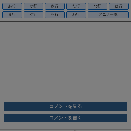
o
あ行
か行
さ行
た行
な行
は行
o
ま行
や行
ら行
わ行
アニメ一覧
k
コメントを見る
コメントを書く