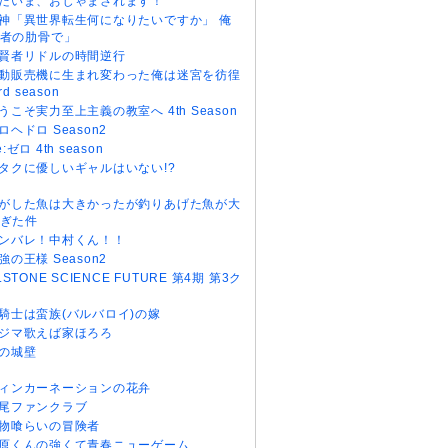
だいま、おじゃまされます！
神「異世界転生何になりたいですか」 俺
者の肋骨で」
賢者リドルの時間逆行
動販売機に生まれ変わった俺は迷宮を彷徨
rd season
うこそ実力至上主義の教室へ 4th Season
ロヘドロ Season2
e:ゼロ 4th season
タクに優しいギャルはいない!?
がした魚は大きかったが釣りあげた魚が大
ぎた件
ンバレ！中村くん！！
強の王様 Season2
r.STONE SCIENCE FUTURE 第4期 第3ク
騎士は蛮族(バルバロイ)の嫁
ジマ歌えば家ほろろ
の城壁
ィンカーネーションの花弁
尾ファンクラブ
物喰らいの冒険者
原くんの強くて青春ニューゲーム