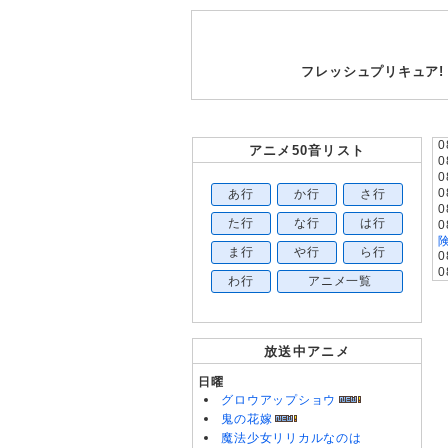
フレッシュプリキュア!
0
アニメ50音リスト
0
0
あ行
か行
さ行
0
0
た行
な行
は行
0
ま行
や行
ら行
0
0
わ行
アニメ一覧
0
0
0
0
放送中アニメ
0
0
日曜
0
グロウアップショウ
0
0
鬼の花嫁
0
魔法少女リリカルなのは