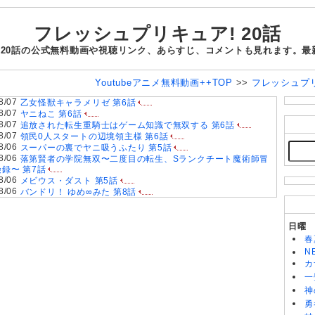
フレッシュプリキュア! 20話
 20話の公式無料動画や視聴リンク、あらすじ、コメントも見れます。
Youtubeアニメ無料動画++TOP
>>
フレッシュプ
8/07
乙女怪獣キャラメリゼ 第6話
8/07
ヤニねこ 第6話
8/07
追放された転生重騎士はゲーム知識で無双する 第6話
8/07
領民0人スタートの辺境領主様 第6話
8/06
スーパーの裏でヤニ吸うふたり 第5話
8/06
落第賢者の学院無双〜二度目の転生、Sランクチート魔術師冒
険録〜 第7話
8/06
メビウス・ダスト 第5話
8/06
バンドリ！ ゆめ∞みた 第8話
8/06
令和のダラさん 第6話
8/06
ワールド イズ ダンシング 第6話
8/06
文豪ストレイドッグス わん！2 第6話
日曜
8/06
盗掘王 第5話
春
8/06
花ざかりの君たちへ 第2期 第6話
N
8/06
乙女ゲー世界はモブに厳しい世界です2 第5話
カ
8/06
LV999の村人 第6話
一
8/05
片田舎のおっさん、剣聖になるII 第5話
神
8/05
いびってこない義母と義姉 第5話
勇
8/05
幼女戦記Ⅱ 第5話