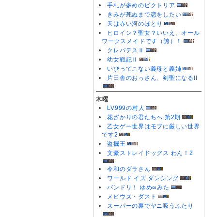
手札が多めのビクトリア
きみが死ぬまで恋をしたい
天は赤い河のほとり
ヒロイン？聖女？いいえ、オール
ワークスメイドです（誇）！
クレバテスⅡ
幼女戦記Ⅱ
いびってこない義母と義姉
片田舎のおっさん、剣聖になるII
木曜
LV999の村人
花ざかりの君たちへ 第2期
乙女ゲー世界はモブに厳しい世界
です2
盗掘王
文豪ストレイドッグス わん！2
令和のダラさん
ワールド イズ ダンシング
バンドリ！ ゆめ∞みた
メビウス・ダスト
スーパーの裏でヤニ吸うふたり