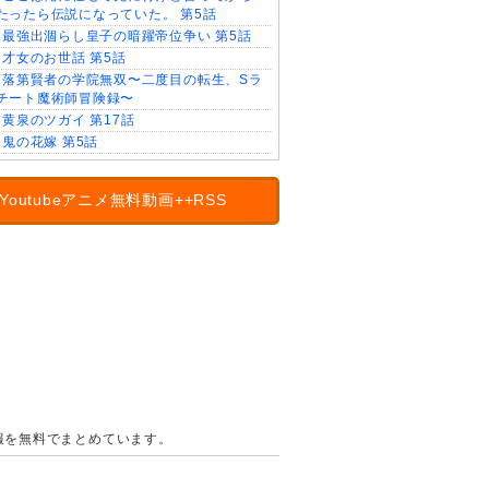
たったら伝説になっていた。 第5話
最強出涸らし皇子の暗躍帝位争い 第5話
才女のお世話 第5話
落第賢者の学院無双〜二度目の転生、Sラ
チート魔術師冒険録〜
黄泉のツガイ 第17話
鬼の花嫁 第5話
Youtubeアニメ無料動画++RSS
の情報を無料でまとめています。