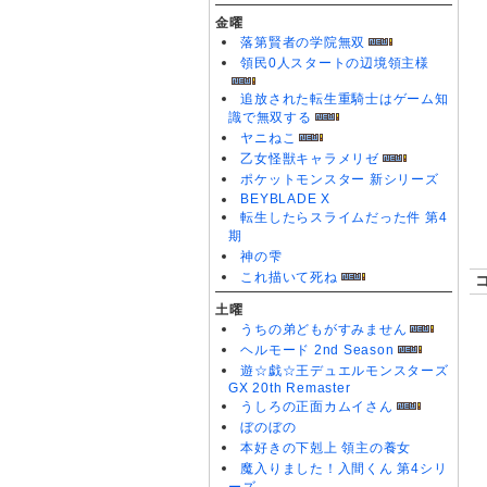
金曜
落第賢者の学院無双
領民0人スタートの辺境領主様
追放された転生重騎士はゲーム知
識で無双する
ヤニねこ
乙女怪獣キャラメリゼ
ポケットモンスター 新シリーズ
BEYBLADE X
転生したらスライムだった件 第4
期
神の雫
これ描いて死ね
土曜
うちの弟どもがすみません
ヘルモード 2nd Season
遊☆戯☆王デュエルモンスターズ
GX 20th Remaster
うしろの正面カムイさん
ぼのぼの
本好きの下剋上 領主の養女
魔入りました！入間くん 第4シリ