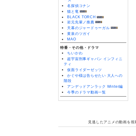
ーズ
名探偵コナン
猫と竜
BLACK TORCH
岩元先輩ノ推薦
天幕のジャードゥーガル
黄泉のツガイ
MAO
特番・その他・ドラマ
ちいかわ
超宇宙刑事ギャバン インフィニ
ティ
仮面ライダーゼッツ
かぐや様は告らせたい 大人への
階段
アンデッドアンラック Winter編
今季のドラマ動画一覧
見逃したアニメの動画を視聴で