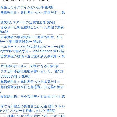
転生したらスライムだった件 第4期
無職転生Ⅲ～異世界行ったら本気だす～ 第
領民0人スタートの辺境領主様 第5話
追放された転生重騎士はゲーム知識で無双
 第5話
落第賢者の学院無双〜二度目の転生、Sラ
チート魔術師冒険録〜 第6話
ヘルモード～やり込み好きのゲーマーは廃
異世界で無双する～ 2nd Season 第17話
世界最強の後衛〜迷宮国の新人探索者〜 第
片田舎のおっさん、剣聖になるII 第5話
ブチ切れ令嬢は報復を誓いました。 第5話
LV999の村人 第6話
無職転生Ⅲ～異世界行ったら本気だす～
無自覚聖女は今日も無意識に力を垂れ流す
話
骸骨騎士様、只今異世界へお出掛け中Ⅱ 第
捨てられ聖女の異世界ごはん旅 隠れスキル
ャンピングカーを召喚しました 第5話
ここは俺に任せて先に行けと言ってから10