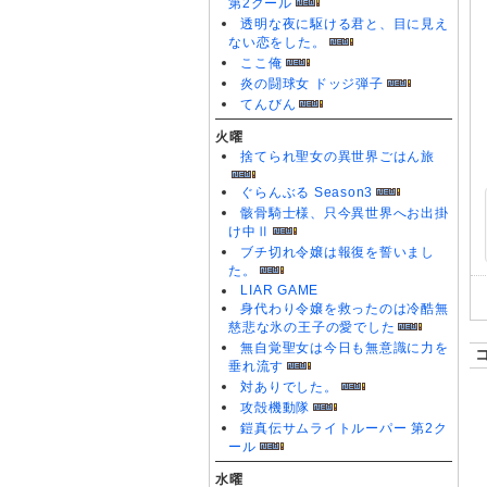
第2クール
透明な夜に駆ける君と、目に見え
ない恋をした。
ここ俺
炎の闘球女 ドッジ弾子
てんびん
火曜
捨てられ聖女の異世界ごはん旅
ぐらんぶる Season3
骸骨騎士様、只今異世界へお出掛
け中Ⅱ
ブチ切れ令嬢は報復を誓いまし
た。
LIAR GAME
身代わり令嬢を救ったのは冷酷無
慈悲な氷の王子の愛でした
無自覚聖女は今日も無意識に力を
垂れ流す
対ありでした。
攻殻機動隊
鎧真伝サムライトルーパー 第2ク
ール
水曜