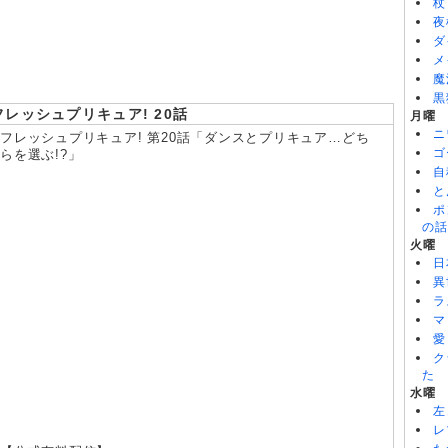
8/05
クレバテスⅡ-魔獣の王と偽りの勇者伝承- 第5話
杖
8/05
ヒロイン？聖女？いいえ、オールワークスメイドです（誇）！
夜
第7話
ダ
メ
魔
黒
フレッシュプリキュア! 20話
月曜
ニ
フレッシュプリキュア! 第20話「ダンスとプリキュア…どち
ゴ
らを選ぶ!?」
自
と
ポ
の話
火曜
日
異
ラ
マ
愛
ク
た
水曜
左
レ