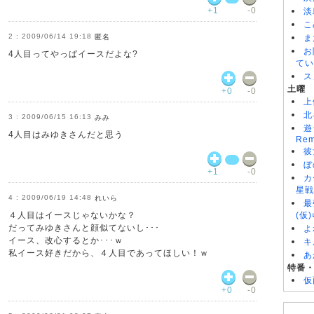
+1
-0
淡
こ
2009/06/14 19:18
匿名
ま
お
4人目ってやっぱイースだよな?
てい
ス
土曜
+0
-0
上
北
2009/06/15 16:13
みみ
遊
4人目はみゆきさんだと思う
Rem
彼
ぼ
+1
-0
カ
星戦
2009/06/19 14:48
れいら
最
４人目はイースじゃないかな？
(仮
だってみゆきさんと顔似てないし･･･
よ
イース、改心するとか･･･ｗ
キ
私イース好きだから、４人目であってほしい！ｗ
あ
特番
仮
+0
-0