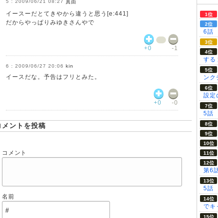
2009/06/21 08:27
真由
イースーだとてきやから違うと思う[e:441]
だからやっぱりみゆきさんやで
6話
+0
-1
する
2009/06/27 20:06
kin
イースだな。予告はフリとみた。
ンク
設定の
+0
-0
5話
コメントを投稿
コメント
第6
5話
名前
でキ