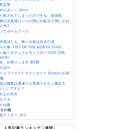
島百景
めかみっ！ Girl’s
た殺されてしまったのですね、探偵様
隣の天使様にいつの間にか駄目人間にされ
た件2
ノウボールアース
伊那ぼたん、酔へる姿は百合の花
斗の拳 -FIST OF THE NORTH STAR-
☆戯☆王デュエルモンスターズGX 20th
aster
女、お借りします 第5期
のぼの
ードファイト!! ヴァンガード Divinez 幻真
編
強の職業は勇者でも賢者でもなく鑑定士
)らしいですよ？
わよわ先生
ルアオ
かね噺
・その他
面ライダー ガヴ
人気記事ランキング（週間）