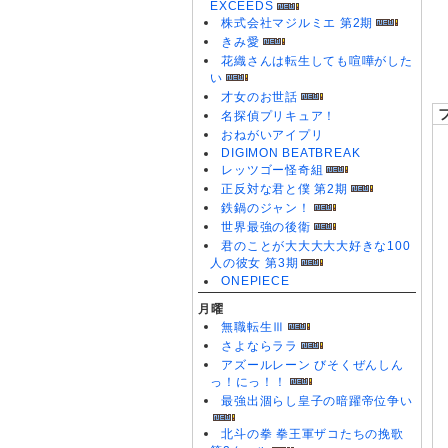
0
EXCEEDS
0
株式会社マジルミエ 第2期
きみ愛
花織さんは転生しても喧嘩がした
い
才女のお世話
名探偵プリキュア！
おねがいアイプリ
DIGIMON BEATBREAK
レッツゴー怪奇組
正反対な君と僕 第2期
鉄鍋のジャン！
世界最強の後衛
君のことが大大大大大好きな100
人の彼女 第3期
ONEPIECE
月曜
無職転生Ⅲ
さよならララ
アズールレーン びそくぜんしん
っ！にっ！！
最強出涸らし皇子の暗躍帝位争い
北斗の拳 拳王軍ザコたちの挽歌