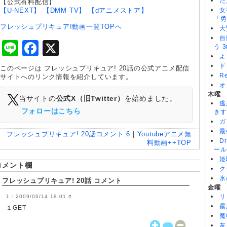
た
【公式有料配信】
【U-NEXT】
【DMM TV】
【dアニメストア】
女
「勇
フレッシュプリキュア!動画一覧TOPへ
大
自
Line
Facebook
X
う 3
よ
ド
このページは フレッシュプリキュア! 20話の公式アニメ配信
R
サイトへのリンク情報を紹介しています。
オ
木曜
当サイトの
公式X（旧Twitter）
を始めました。
逃
フォローはこちら
きす
ガ
最
フレッシュプリキュア! 20話
コメント:
6
|
Youtubeアニメ無
D
料動画++TOP
ール
姫
コメント欄
ク
氷
フレッシュプリキュア! 20話 コメント
金曜
リ
2009/06/14 18:01
♯
霧
１GET
魔
灰