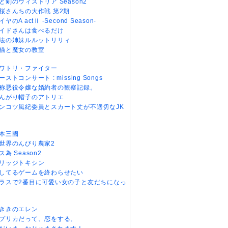
と剣のウィストリア Season2
桜さんちの大作戦 第2期
イヤのA actⅡ -Second Season-
イドさんは食べるだけ
法の姉妹ルルットリリィ
猫と魔女の教室
ワトリ・ファイター
ーストコンサート : missing Songs
称悪役令嬢な婚約者の観察記録。
んがり帽子のアトリエ
ンコツ風紀委員とスカート丈が不適切なJK
本三國
世界のんびり農家2
ス為 Season2
リッジトキシン
してるゲームを終わらせたい
ラスで2番目に可愛い女の子と友だちになっ
ききのエレン
プリカだって、恋をする。