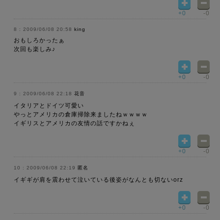
+0
-0
2009/06/08 20:58
king
おもしろかったぁ
次回も楽しみ♪
+0
-0
2009/06/08 22:18
花音
イタリアとドイツ可愛い
やっとアメリカの倉庫掃除来ましたねｗｗｗｗ
イギリスとアメリカの友情の話ですかねぇ
+0
-0
2009/06/08 22:19
匿名
イギギが肩を震わせて泣いている後姿がなんとも切ないorz
+0
-0