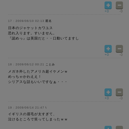
+0
-0
2009/06/10 02:13
匿名
日本のジャケットカワユス
恐れ入ります。すいません。
『認めっ』は英国だと・・口動いてますし
+0
-0
2009/06/12 00:21
ことみ
メガネ外したアメリカ超イケメンｗ
めっちゃかわええ！
シリアスな話もいいですなぁ・・・
+0
-0
2009/06/14 21:47
\
イギリスの眉毛が太すぎて、
泣けるところで笑ってしまったｗｗ