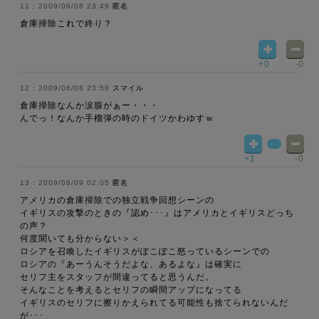
2009/06/08 23:49
匿名
倉庫掃除これで終り？
+0
-0
2009/06/08 23:58
スマイル
倉庫掃除なんか涙腺がぁー・・・
んでっ！なんか手榴弾の時のドイツかわゆすｗ
+1
-0
2009/06/09 02:05
匿名
アメリカの倉庫掃除での独立戦争回想シーンの
イギリスの攻撃のときの『認め･･･』はアメリカとイギリスどっち
の声？
何度聞いても分からない＞＜
ロシアを召喚したイギリスがぽこぽこ怒っているシーンでの
ロシアの『あーうんそうだよな、あるよな』は確実に
セリフ主をスタッフが間違ってると思うんだ。
そんなことを考えるとセリフの瞬間アップになってる
イギリスのセリフに擦りかえられてる可能性も捨てられないんだ
が･･･