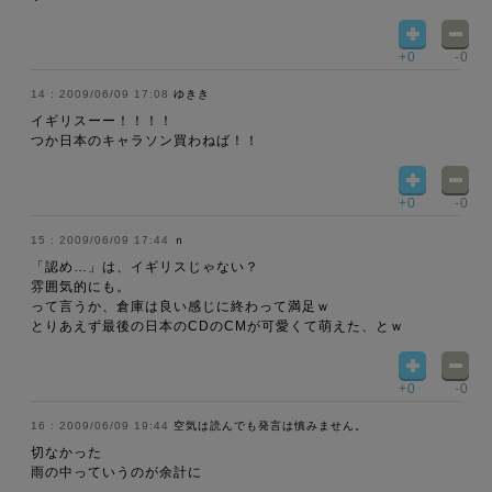
+0
-0
2009/06/09 17:08
ゆきき
イギリスーー！！！！
つか日本のキャラソン買わねば！！
+0
-0
2009/06/09 17:44
ｎ
「認め…」は、イギリスじゃない？
雰囲気的にも。
って言うか、倉庫は良い感じに終わって満足ｗ
とりあえず最後の日本のCDのCMが可愛くて萌えた、とｗ
+0
-0
2009/06/09 19:44
空気は読んでも発言は慎みません。
切なかった
雨の中っていうのが余計に