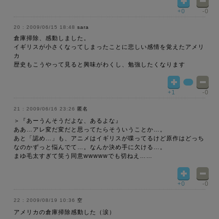
+0
-0
2009/06/15 18:48
sara
倉庫掃除、感動しました。
イギリスが小さくなってしまったことに悲しい感情を覚えたアメリ
カ
歴史もこうやって見ると興味がわくし、勉強したくなります
+1
-0
2009/06/16 23:26
匿名
＞『あーうんそうだよな、あるよな』
ああ…アレ変だ変だと思ってたらそういうことか…。
あと「認め…」も、アニメはイギリスが喋ってるけど原作はどっち
なのかずっと悩んでて…。なんか決め手に欠ける…。
まゆ毛太すぎて笑う同意wwwwwでも切ねえ……
+0
-0
2009/08/19 10:36
空
アメリカの倉庫掃除感動した（涙）