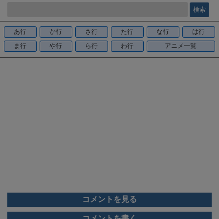
e
b
o
あ行
か行
さ行
た行
な行
は行
o
ま行
や行
ら行
わ行
アニメ一覧
k
コメントを見る
コメントを書く