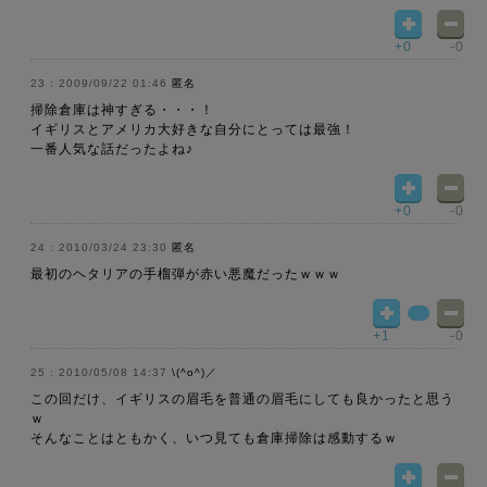
+0
-0
2009/09/22 01:46
匿名
掃除倉庫は神すぎる・・・！
イギリスとアメリカ大好きな自分にとっては最強！
一番人気な話だったよね♪
+0
-0
2010/03/24 23:30
匿名
最初のヘタリアの手榴弾が赤い悪魔だったｗｗｗ
+1
-0
2010/05/08 14:37
\(^o^)／
この回だけ、イギリスの眉毛を普通の眉毛にしても良かったと思う
ｗ
そんなことはともかく、いつ見ても倉庫掃除は感動するｗ