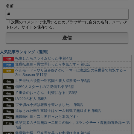
名前
次回のコメントで使用するためブラウザーに自分の名前、メールア
ドレス、サイトを保存する。
人気記事ランキング（週間）
転生したらスライムだった件 第4期
無職転生Ⅲ～異世界行ったら本気だす～ 第6話
ヘルモード～やり込み好きのゲーマーは廃設定の異世界で無双する～
2nd Season 第17話
世界最強の後衛〜迷宮国の新人探索者〜 第5話
領民0人スタートの辺境領主様 第6話
片田舎のおっさん、剣聖になるII 第5話
LV999の村人 第6話
ブチ切れ令嬢は報復を誓いました。 第5話
追放された転生重騎士はゲーム知識で無双する 第6話
無職転生Ⅲ～異世界行ったら本気だす～
落第賢者の学院無双〜二度目の転生、Sランクチート魔術師冒険録〜 第
7話
骸骨騎士様、只今異世界へお出掛け中Ⅱ 第5話