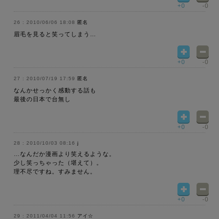
+0
-0
2010/06/06 18:08
匿名
眉毛を見ると笑ってしまう…
+0
-0
2010/07/19 17:59
匿名
なんかせっかく感動する話も
最後の日本で台無し
+0
-0
2010/10/03 08:16
j
…なんだか漫画より笑えるような。
少し笑っちゃった（堪えて）。
理不尽ですね。すみません。
+0
-0
2011/04/04 11:56
アイ☆