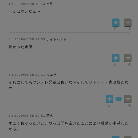
2009/06/08 19:14
市毛
うｐはやいなぁ〜
+0
-0
2009/06/08 19:53
ナイトハルト
長かった倉庫
+0
-0
2009/06/08 20:11
ルエラ
それにしてもツンデレ兄弟は良いなｗそしてリト・・・家政婦だな
ｗ
+1
-0
2009/06/08 20:51
匿名
すごく良かったけど、やっぱ間を空けたことにより感動が半減した
かも。