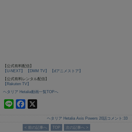
【公式有料配信】
【U-NEXT】
【DMM TV】
【dアニメストア】
【公式有料レンタル配信】
【Rakuten TV】
ヘタリア Hetalia動画一覧TOPへ
Li
F
X
n
a
ヘタリア Hetalia Axis Powers 20話
コメント:
33
e
c
< 前の記事へ
TOP
次の記事へ >