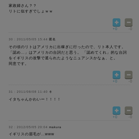
家政婦さん？？
リトに似すぎでしょｗｗ
+0
-0
2011/05/05 15:44
匿名
その頃のリトはアメリカに出稼ぎに行ったので、リト本人です。
「認め…」はアメリカの台詞だと思う。 「認めてくれ」的な台詞
をイギリスの攻撃で遮られたようなニュアンスかなぁ、と。
同意です。
+0
-0
2011/08/08 11:40
キ
イタちゃんかわいー！！！！
+0
-0
2012/05/05 20:04
makura
イギリスの眉毛が…www