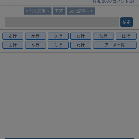
銀魂 160話
コメント:
34
e
c
< 前の記事へ
TOP
次の記事へ >
e
b
o
あ行
か行
さ行
た行
な行
は行
o
ま行
や行
ら行
わ行
アニメ一覧
k