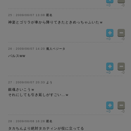
+0
-0
2009/06/07 13:08
匿名
神楽とゴリラが車から降りてきたときめっちゃふいたｗ
+0
-0
2009/06/07 14:20
魔人ベジータ
バルスww
+0
-0
2009/06/07 20:33
よう
銀魂さいこうｗ
それにしても引き延しがすごい…ｗ
+0
-0
2009/06/08 16:28
匿名
タカちんより絶対タカティンが役に立ってる