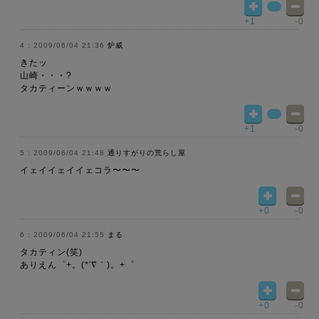
+1
-0
2009/06/04 21:36
炉威
きたッ
山崎・・・?
タカティーンｗｗｗｗ
+1
-0
2009/06/04 21:48
通りすがりの荒らし屋
イェイイェイイェコラ〜〜〜
+0
-0
2009/06/04 21:55
まる
タカティン(笑)
ありえん゜+。(*′∇｀)。+゜
+0
-0