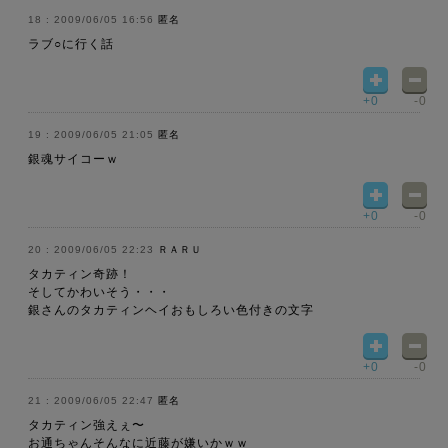
2009/06/05 16:56
匿名
ラブ○に行く話
+0
-0
2009/06/05 21:05
匿名
銀魂サイコーｗ
+0
-0
2009/06/05 22:23
ＲＡＲＵ
タカティン奇跡！
そしてかわいそう・・・
銀さんのタカティンヘイおもしろい色付きの文字
+0
-0
2009/06/05 22:47
匿名
タカティン強えぇ〜
お通ちゃんそんなに近藤が嫌いかｗｗ