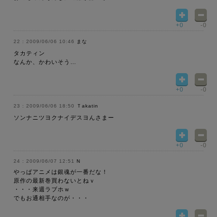
+0
-0
2009/06/06 10:46
まな
タカティン
なんか、かわいそう…
+0
-0
2009/06/06 18:50
Ｔakatin
ソンナニツヨクナイデスヨんさまー
+0
-0
2009/06/07 12:51
N
やっぱアニメは銀魂が一番だな！
原作の最新巻買わないとねｖ
・・・来週ラブホｗ
でもお通相手なのが・・・