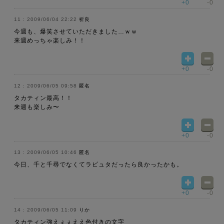
+0
-0
2009/06/04 22:22
祈良
今週も、爆笑させていただきました…ｗｗ
来週めっちゃ楽しみ！！
+0
-0
2009/06/05 09:58
匿名
タカティン最高！！
来週も楽しみ〜
+0
-0
2009/06/05 10:46
匿名
今日、千と千尋でなくてラピュタだったら良かったかも。
+0
-0
2009/06/05 11:09
りか
タカティン強えぇぇええ色付きの文字