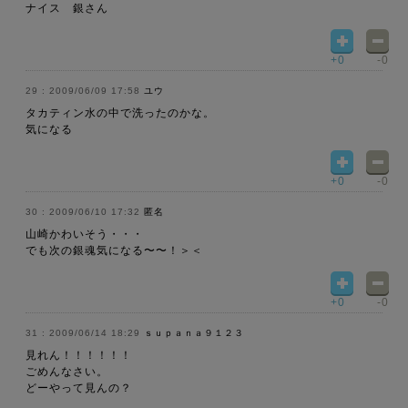
ナイス 銀さん
+0
-0
2009/06/09 17:58
ユウ
タカティン水の中で洗ったのかな。
気になる
+0
-0
2009/06/10 17:32
匿名
山崎かわいそう・・・
でも次の銀魂気になる〜〜！＞＜
+0
-0
2009/06/14 18:29
ｓｕｐａｎａ９１２３
見れん！！！！！！
ごめんなさい。
どーやって見んの？