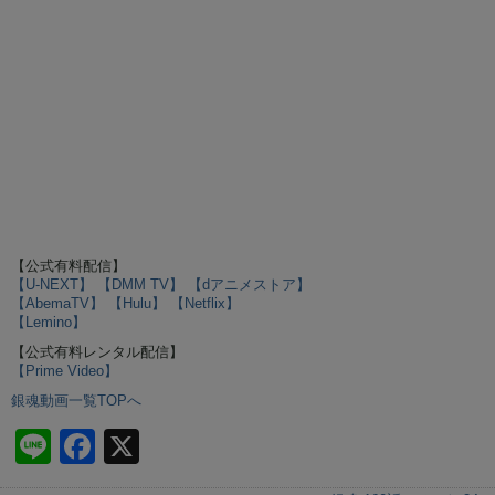
【公式有料配信】
【U-NEXT】
【DMM TV】
【dアニメストア】
【AbemaTV】
【Hulu】
【Netflix】
【Lemino】
【公式有料レンタル配信】
【Prime Video】
銀魂動画一覧TOPへ
Li
F
X
n
a