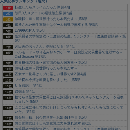
人気記事ランキング（週間）
転生したらスライムだった件 第4期
領民0人スタートの辺境領主様 第5話
無職転生Ⅲ～異世界行ったら本気だす～ 第6話
追放された転生重騎士はゲーム知識で無双する 第5話
LV999の村人 第5話
落第賢者の学院無双〜二度目の転生、Sランクチート魔術師冒険録〜 第
6話
片田舎のおっさん、剣聖になるII 第4話
ヘルモード～やり込み好きのゲーマーは廃設定の異世界で無双する～
2nd Season 第17話
世界最強の後衛〜迷宮国の新人探索者〜 第5話
無職転生Ⅲ～異世界行ったら本気だす～
乙女ゲー世界はモブに厳しい世界です2 第4話
ブチ切れ令嬢は報復を誓いました。 第5話
幼女戦記Ⅱ 第4話
盗掘王 第4話
捨てられ聖女の異世界ごはん旅 隠れスキルでキャンピングカーを召喚
しました 第5話
ここは俺に任せて先に行けと言ってから10年がたったら伝説になって
いた。 第5話
骸骨騎士様、只今異世界へお出掛け中Ⅱ 第5話
無自覚聖女は今日も無意識に力を垂れ流す 第6話
落第賢者の学院無双〜二度目の転生、Sランクチート魔術師冒険録〜