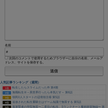
名前
次回のコメントで使用するためブラウザーに自分の名前、メールア
ドレス、サイトを保存する。
人気記事ランキング（週間）
転生したらスライムだった件 第4期
無職転生Ⅲ～異世界行ったら本気だす～ 第6話
領民0人スタートの辺境領主様 第5話
追放された転生重騎士はゲーム知識で無双する 第5話
落第賢者の学院無双〜二度目の転生、Sランクチート魔術師冒険録〜 第