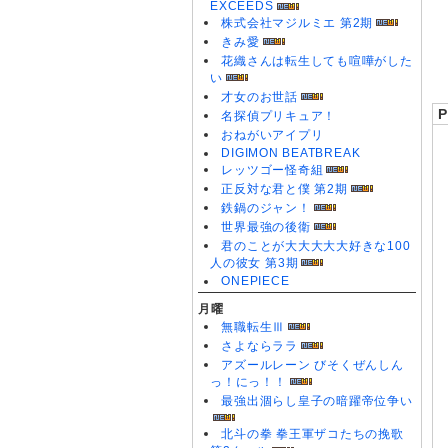
EXCEEDS
0
株式会社マジルミエ 第2期
0
きみ愛
花織さんは転生しても喧嘩がした
い
才女のお世話
P
名探偵プリキュア！
おねがいアイプリ
DIGIMON BEATBREAK
レッツゴー怪奇組
正反対な君と僕 第2期
鉄鍋のジャン！
世界最強の後衛
君のことが大大大大大好きな100
人の彼女 第3期
ONEPIECE
月曜
無職転生Ⅲ
さよならララ
アズールレーン びそくぜんしん
っ！にっ！！
最強出涸らし皇子の暗躍帝位争い
北斗の拳 拳王軍ザコたちの挽歌