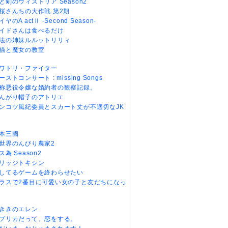
と剣のウィストリア Season2
桜さんちの大作戦 第2期
イヤのA actⅡ -Second Season-
イドさんは食べるだけ
法の姉妹ルルットリリィ
猫と魔女の教室
ワトリ・ファイター
ーストコンサート : missing Songs
称悪役令嬢な婚約者の観察記録。
んがり帽子のアトリエ
ンコツ風紀委員とスカート丈が不適切なJK
本三國
世界のんびり農家2
ス為 Season2
リッジトキシン
してるゲームを終わらせたい
ラスで2番目に可愛い女の子と友だちになっ
ききのエレン
プリカだって、恋をする。