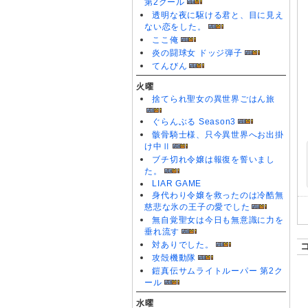
第2クール
透明な夜に駆ける君と、目に見え
ない恋をした。
ここ俺
炎の闘球女 ドッジ弾子
てんびん
火曜
捨てられ聖女の異世界ごはん旅
ぐらんぶる Season3
骸骨騎士様、只今異世界へお出掛
け中Ⅱ
ブチ切れ令嬢は報復を誓いまし
た。
LIAR GAME
身代わり令嬢を救ったのは冷酷無
慈悲な氷の王子の愛でした
無自覚聖女は今日も無意識に力を
垂れ流す
対ありでした。
攻殻機動隊
鎧真伝サムライトルーパー 第2ク
ール
水曜