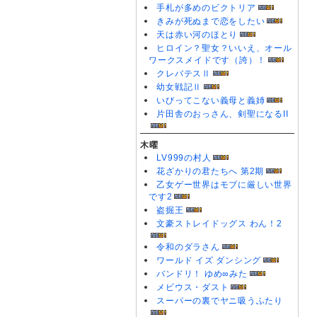
手札が多めのビクトリア
きみが死ぬまで恋をしたい
天は赤い河のほとり
ヒロイン？聖女？いいえ、オール
ワークスメイドです（誇）！
クレバテスⅡ
幼女戦記Ⅱ
いびってこない義母と義姉
片田舎のおっさん、剣聖になるII
木曜
LV999の村人
花ざかりの君たちへ 第2期
乙女ゲー世界はモブに厳しい世界
です2
盗掘王
文豪ストレイドッグス わん！2
令和のダラさん
ワールド イズ ダンシング
バンドリ！ ゆめ∞みた
メビウス・ダスト
スーパーの裏でヤニ吸うふたり