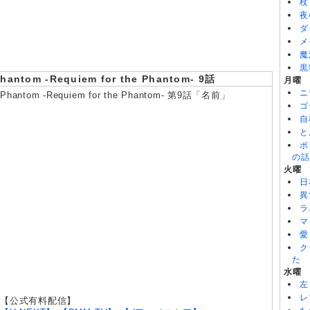
BLACK TORCH 第6話
杖
8/08
猫と竜 第7話
夜
8/08
本好きの下剋上 領主の養女(第4期) 第17話
ダ
メ
魔
黒
hantom -Requiem for the Phantom- 9話
月曜
ニ
Phantom -Requiem for the Phantom- 第9話「名前」
ゴ
自
と
ポ
の話
火曜
日
異
ラ
マ
愛
ク
た
水曜
左
レ
【公式有料配信】