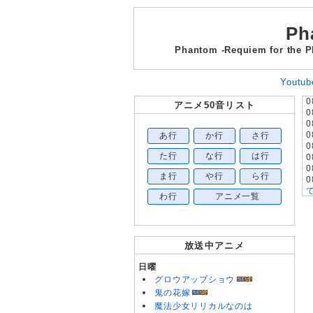
Ph
Phantom -Requiem f
Yout
0
アニメ50音リスト
0
0
あ行
か行
さ行
0
0
た行
な行
は行
0
0
ま行
や行
ら行
0
わ行
アニメ一覧
0
0
0
放送中アニメ
0
0
日曜
0
グロウアップショウ
0
0
鬼の花嫁
0
魔法少女リリカルなのは
0