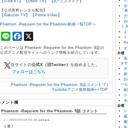
た
【U-NEXT】
【DMM TV】
【dアニメストア】
女
【公式有料レンタル配信】
「勇
【Rakuten TV】
【Prime Video】
大
自
Phantom -Requiem for the Phantom-動画一覧TOPへ
う 3
よ
Line
Facebook
X
ド
R
このページは Phantom -Requiem for the Phantom- 9話の
オ
公式アニメ配信サイトへのリンク情報を紹介しています。
木曜
逃
きす
当サイトの
公式X（旧Twitter）
を始めました。
ガ
フォローはこちら
最
D
ール
Phantom -Requiem for the Phantom- 9話
コメント:
7
|
Youtubeアニメ無料動画++TOP
姫
ク
氷
コメント欄
金曜
Phantom -Requiem for the Phantom- 9話 コメント
リ
霧
2009/05/29 06:28
uehara
魔
１番！
灰