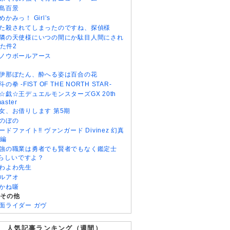
島百景
めかみっ！ Girl’s
た殺されてしまったのですね、探偵様
隣の天使様にいつの間にか駄目人間にされ
た件2
ノウボールアース
伊那ぼたん、酔へる姿は百合の花
斗の拳 -FIST OF THE NORTH STAR-
☆戯☆王デュエルモンスターズGX 20th
aster
女、お借りします 第5期
のぼの
ードファイト!! ヴァンガード Divinez 幻真
編
強の職業は勇者でも賢者でもなく鑑定士
)らしいですよ？
わよわ先生
ルアオ
かね噺
・その他
面ライダー ガヴ
人気記事ランキング（週間）