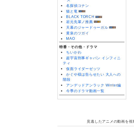
ーズ
名探偵コナン
猫と竜
BLACK TORCH
岩元先輩ノ推薦
天幕のジャードゥーガル
黄泉のツガイ
MAO
特番・その他・ドラマ
ちいかわ
超宇宙刑事ギャバン インフィニ
ティ
仮面ライダーゼッツ
かぐや様は告らせたい 大人への
階段
アンデッドアンラック Winter編
今季のドラマ動画一覧
見逃したアニメの動画を視聴で