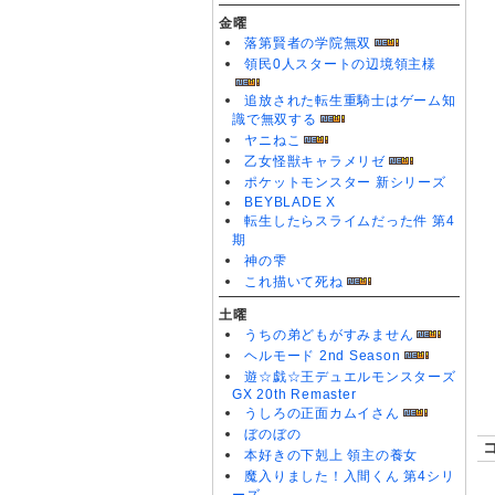
金曜
落第賢者の学院無双
領民0人スタートの辺境領主様
追放された転生重騎士はゲーム知
識で無双する
ヤニねこ
乙女怪獣キャラメリゼ
ポケットモンスター 新シリーズ
BEYBLADE X
転生したらスライムだった件 第4
期
神の雫
これ描いて死ね
土曜
うちの弟どもがすみません
ヘルモード 2nd Season
遊☆戯☆王デュエルモンスターズ
GX 20th Remaster
うしろの正面カムイさん
ぼのぼの
本好きの下剋上 領主の養女
魔入りました！入間くん 第4シリ