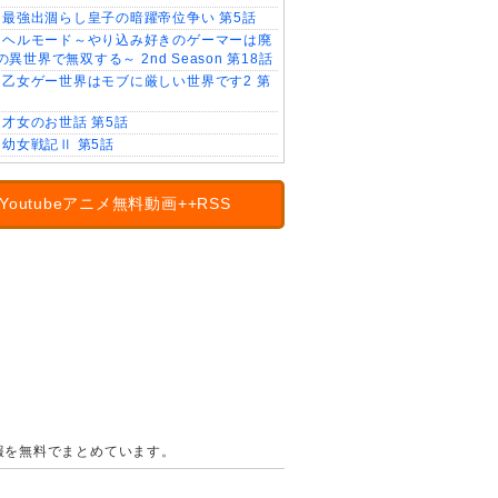
最強出涸らし皇子の暗躍帝位争い 第5話
ヘルモード～やり込み好きのゲーマーは廃
異世界で無双する～ 2nd Season 第18話
乙女ゲー世界はモブに厳しい世界です2 第
才女のお世話 第5話
幼女戦記Ⅱ 第5話
Youtubeアニメ無料動画++RSS
の情報を無料でまとめています。