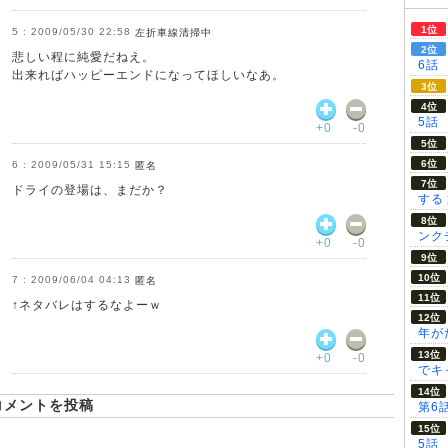
2009/05/30 22:58
左折車線清掃中
悲しい程に純愛だねえ。
6話
出来ればハッピーエンドになってほしいなあ。
5話
+0
-0
2009/05/31 15:15
匿名
ドライの登場は、まだか？
する
ンク
+0
-0
2009/06/04 04:13
匿名
↑ネタバレはするなよーｗ
年が
+0
-0
でキ
コメントを投稿
第6
5話