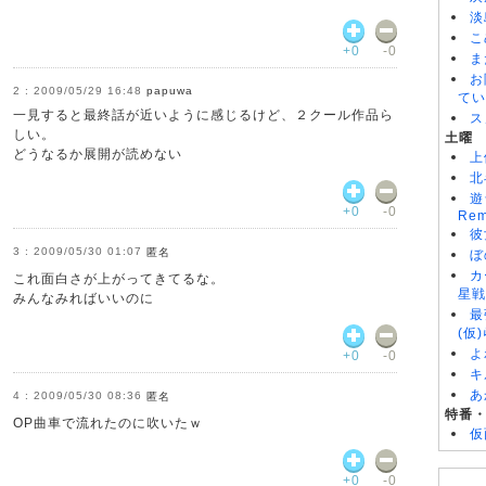
淡
こ
+0
-0
ま
お
2009/05/29 16:48
papuwa
てい
一見すると最終話が近いように感じるけど、２クール作品ら
ス
しい。
土曜
どうなるか展開が読めない
上
北
遊
+0
-0
Rem
彼
2009/05/30 01:07
匿名
ぼ
カ
これ面白さが上がってきてるな。
星戦
みんなみればいいのに
最
(仮
よ
+0
-0
キ
あ
2009/05/30 08:36
匿名
特番
OP曲車で流れたのに吹いたｗ
仮
+0
-0