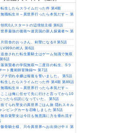
転生したらスライムだった件 第4期
無職転生Ⅲ～異世界行ったら本気だす～ 第
領民0人スタートの辺境領主様 第6話
世界最強の後衛〜迷宮国の新人探索者〜 第
片田舎のおっさん、剣聖になるII 第5話
LV999の村人 第6話
追放された転生重騎士はゲーム知識で無双
 第6話
落第賢者の学院無双〜二度目の転生、Sラ
チート魔術師冒険録〜 第7話
ブチ切れ令嬢は報復を誓いました。 第5話
転生したらスライムだった件 第4期 第89話
無職転生Ⅲ～異世界行ったら本気だす～
ここは俺に任せて先に行けと言ってから10
たったら伝説になっていた。 第5話
捨てられ聖女の異世界ごはん旅 隠れスキル
ャンピングカーを召喚しました 第5話
無自覚聖女は今日も無意識に力を垂れ流す
話
骸骨騎士様、只今異世界へお出掛け中Ⅱ 第