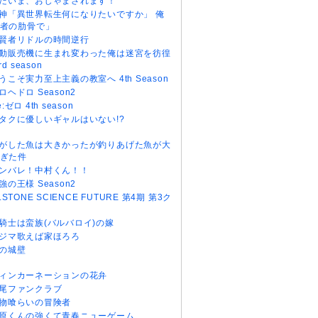
だいま、おじゃまされます！
神「異世界転生何になりたいですか」 俺
者の肋骨で」
賢者リドルの時間逆行
動販売機に生まれ変わった俺は迷宮を彷徨
rd season
うこそ実力至上主義の教室へ 4th Season
ロヘドロ Season2
e:ゼロ 4th season
タクに優しいギャルはいない!?
がした魚は大きかったが釣りあげた魚が大
ぎた件
ンバレ！中村くん！！
強の王様 Season2
r.STONE SCIENCE FUTURE 第4期 第3ク
騎士は蛮族(バルバロイ)の嫁
ジマ歌えば家ほろろ
の城壁
ィンカーネーションの花弁
尾ファンクラブ
物喰らいの冒険者
原くんの強くて青春ニューゲーム