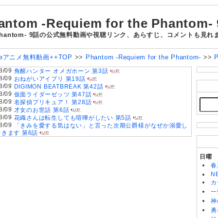
antom -Requiem for the Phantom-
or the Phantom- 9話の公式無料動画や視聴リンク、あらすじ、コメン
ubeアニメ無料動画++TOP
>>
Phantom -Requiem for the Phantom-
>>
P
8/09
角醒ハンター オメガホーン 第3話
8/09
おねがいアイプリ 第19話
8/09
DIGIMON BEATBREAK 第42話
8/09
仮面ライダーゼッツ 第47話
8/09
名探偵プリキュア！ 第28話
8/09
才女のお世話 第6話
8/09
花織さんは転生しても喧嘩がしたい 第5話
8/09
「きみを愛する気はない」と言った次期公爵様がなぜか溺愛し
てきます 第6話
8/09
魔法少女リリカルなのは EXCEEDS Gun Blaze Vengeance
第6話
8/09
株式会社マジルミエ 第2期 第6話
日曜
8/09
鬼の花嫁 第6話
春
8/08
グロウアップショウ～ひまわりのサーカス団～ 第6話
N
8/08
MAO 第19話
カ
8/08
黄泉のツガイ 第18話
一
8/08
天幕のジャードゥーガル 第7話
神
8/08
BLEACH 千年血戦篇-禍進譚- 第43話
8/08
勇
岩元先輩ノ推薦 第6話
8/08