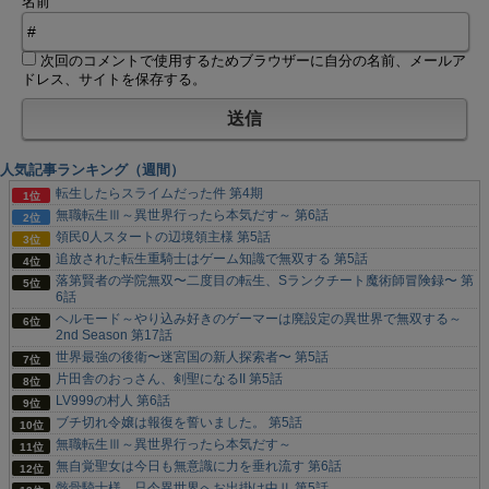
名前
次回のコメントで使用するためブラウザーに自分の名前、メールア
ドレス、サイトを保存する。
人気記事ランキング（週間）
転生したらスライムだった件 第4期
無職転生Ⅲ～異世界行ったら本気だす～ 第6話
領民0人スタートの辺境領主様 第5話
追放された転生重騎士はゲーム知識で無双する 第5話
落第賢者の学院無双〜二度目の転生、Sランクチート魔術師冒険録〜 第
6話
ヘルモード～やり込み好きのゲーマーは廃設定の異世界で無双する～
2nd Season 第17話
世界最強の後衛〜迷宮国の新人探索者〜 第5話
片田舎のおっさん、剣聖になるII 第5話
LV999の村人 第6話
ブチ切れ令嬢は報復を誓いました。 第5話
無職転生Ⅲ～異世界行ったら本気だす～
無自覚聖女は今日も無意識に力を垂れ流す 第6話
骸骨騎士様、只今異世界へお出掛け中Ⅱ 第5話