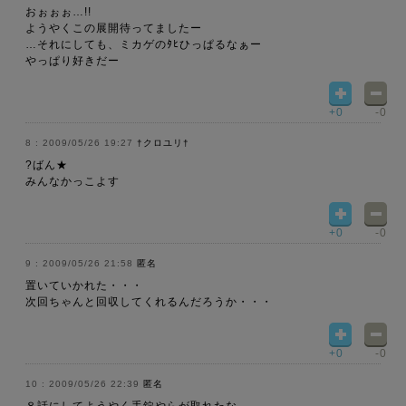
おぉぉぉ…!!
ようやくこの展開待ってましたー
…それにしても、ミカゲのﾀﾋひっぱるなぁー
やっぱり好きだー
+0
-0
2009/05/26 19:27
†クロユリ†
?ばん★
みんなかっこよす
+0
-0
2009/05/26 21:58
匿名
置いていかれた・・・
次回ちゃんと回収してくれるんだろうか・・・
+0
-0
2009/05/26 22:39
匿名