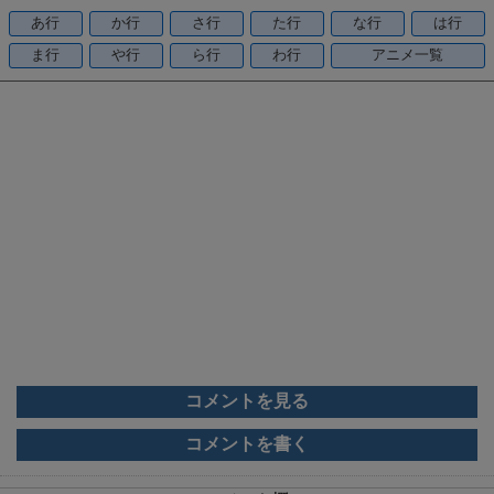
o
あ行
か行
さ行
た行
な行
は行
o
ま行
や行
ら行
わ行
アニメ一覧
k
コメントを見る
コメントを書く