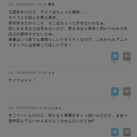
2009/05/27 23:54
匿名
七霊好きだけど、アニメはちょっと微妙…。
セリフとか話とか変え過ぎ。
原作好きだからこそ、そこはちょっと許せないかなぁ。
話しかえるなとは言わないけど、変えるなら原作と同レベルかそれ
以上の面白さがないとね。
画像はいつ見ても素晴らしいクオリティなので、これからもアニメ
スタッフには頑張ってほしいです！
+0
-0
2009/05/28 00:42
ｐｐ
サイコォォォ！
+0
-0
2009/05/29 23:49
エムエム
すごくいいんだけど、何となく展開がＢＬっぽいんだけど。まあ〜
原作読んでないからまだよくわかんないけどね‼