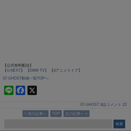
【公式有料配信】
【U-NEXT】
【DMM TV】
【dアニメストア】
07-GHOST動画一覧TOPへ
Li
F
X
n
a
07-GHOST 8話
コメント:
23
e
c
< 前の記事へ
TOP
次の記事へ >
e
b