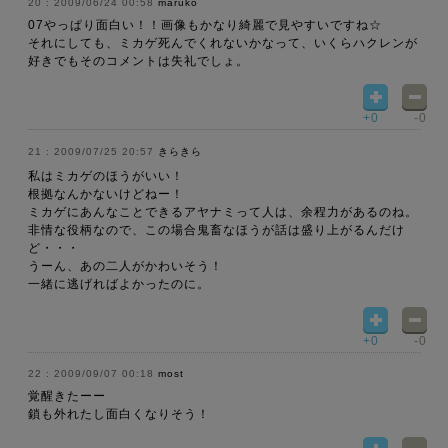
2009/06/24 00:58
maruko
07やっぱり面白い！！画像もかなり綺麗で見やすいですね☆
それにしても、ミカゲ死んでくれないかなって、いくらハクレンが
好きでもそのコメントは失礼でしょ。
+0
-0
2009/07/25 20:57
きらきら
私はミカゲのほうがいい！
根拠なんかないけどねー！
ミカゲにあんなことできるアヤナミって人は、余程力があるのね。
非情な役柄なので、この場合鬼畜なほうが話は盛り上がるんだけ
ど・・・
うーん、あの二人がかわいそう！
一緒に逃げればよかったのに。
+0
-0
2009/09/07 00:18
most
覚醒きたーー
鎖も外れたし面白くなりそう！