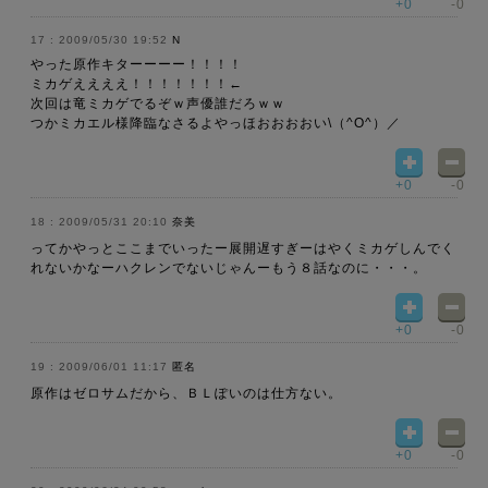
+0
-0
2009/05/30 19:52
N
やった原作キターーーー！！！！
ミカゲええええ！！！！！！！←
次回は竜ミカゲでるぞｗ声優誰だろｗｗ
つかミカエル様降臨なさるよやっほおおおおい\（^O^）／
+0
-0
2009/05/31 20:10
奈美
ってかやっとここまでいったー展開遅すぎーはやくミカゲしんでく
れないかなーハクレンでないじゃんーもう８話なのに・・・。
+0
-0
2009/06/01 11:17
匿名
原作はゼロサムだから、ＢＬぽいのは仕方ない。
+0
-0