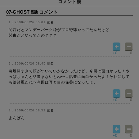
コメント欄
07-GHOST 8話 コメント
2009/05/26 05:01
匿名
関西だとマンデーパーク枠がプロ野球やってたんだけど
関東だとやってたの？？？
+0
-0
2009/05/26 08:45
匿名
急展開すぎて頭がついていかなかったけど、今回は面白かった！や
っぱちゃんと話進まないとね〜１話並に面白かったよ！それにして
も絵綺麗だね〜今回は耳と目の保養になったよ。
+0
-0
2009/05/26 08:52
匿名
よんばん
+0
-0