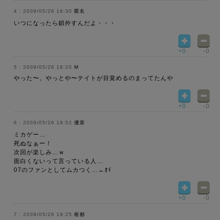
2009/05/26 16:30
匿名
いつになったら鎖外すんだよ・・・
+0
-0
2009/05/26 18:20
M
やった〜。やっとや〜テイトが目覚めるのまってたんや
+0
-0
2009/05/26 18:52
優菜
ミカゲー…
死ぬなぁー！
次回が楽しみ…ｗ
面白くないって言っている人…
07のファンとしてムカつく…←ｵｲ
+0
-0
2009/05/26 19:25
枢都