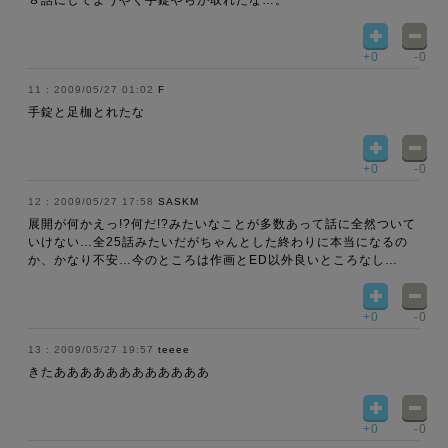
８話にしてようやく手錠やらが取れたな…。
+0
-0
2009/05/27 01:02
F
手錠と足枷とれたな
+0
-0
2009/05/27 17:58
SASKM
展開が何かえっ!?何だ!?みたいなことが多数あって話に全然ついて
いけない…全25話みたいだがちゃんとした終わりに本当になるの
か、かなり不安…今のところは作画とED以外良いところなし…
+0
-0
2009/05/27 19:57
teeee
きたああああああああああああ
+0
-0