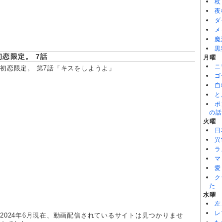
8/04
攻殻機動隊 THE GHOST IN THE SHELL 第5話
杖
8/04
対ありでした。～お嬢さまは格闘ゲームなんてしない～ 第5話
夜
ダ
メ
魔
黒
初恋限定。 7話
月曜
ニ
初恋限定。 第7話「キスをしようよ」
ゴ
自
と
ポ
の話
火曜
日
異
ラ
マ
愛
ク
た
水曜
左
レ
2024年6月現在、動画配信されているサイトは見つかりませ