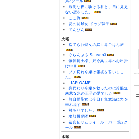
第2クール
透明な夜に駆ける君と、目に見え
ない恋をした。
ここ俺
炎の闘球女 ドッジ弾子
てんびん
火曜
捨てられ聖女の異世界ごはん旅
ぐらんぶる Season3
骸骨騎士様、只今異世界へお出掛
け中Ⅱ
ブチ切れ令嬢は報復を誓いまし
た。
LIAR GAME
身代わり令嬢を救ったのは冷酷無
慈悲な氷の王子の愛でした
無自覚聖女は今日も無意識に力を
垂れ流す
対ありでした。
攻殻機動隊
鎧真伝サムライトルーパー 第2ク
ール
水曜