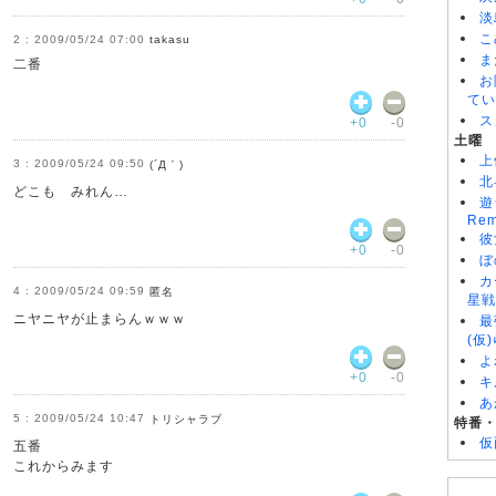
淡
こ
2009/05/24 07:00
takasu
ま
二番
お
てい
ス
+0
-0
土曜
上
2009/05/24 09:50
(´Д｀)
北
どこも みれん…
遊
Rem
彼
+0
-0
ぼ
カ
2009/05/24 09:59
匿名
星戦
ニヤニヤが止まらんｗｗｗ
最
(仮
よ
+0
-0
キ
あ
2009/05/24 10:47
トリシャラブ
特番
仮
五番
これからみます