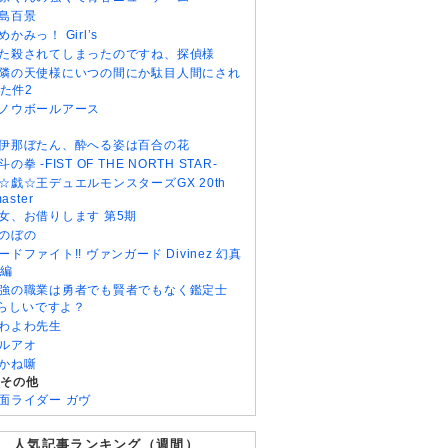
島百景
めかみっ！ Girl’s
た殺されてしまったのですね、探偵様
隣の天使様にいつの間にか駄目人間にされ
た件2
ノウボールアース
伊那ぼたん、酔へる姿は百合の花
斗の拳 -FIST OF THE NORTH STAR-
☆戯☆王デュエルモンスターズGX 20th
aster
女、お借りします 第5期
のぼの
ードファイト!! ヴァンガード Divinez 幻真
編
強の職業は勇者でも賢者でもなく鑑定士
)らしいですよ？
わよわ先生
ルアオ
かね噺
・その他
面ライダー ガヴ
人気記事ランキング（週間）