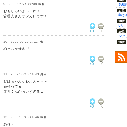
2009/05/25 00:08
匿名
第6
おもしろいよっこれ！
年が
管理人さんオツカレです！
5話
+0
-0
ンク
2009/05/25 17:17
帝
めっちゃ好き!!!
+0
-0
2009/05/26 18:43
舜桜
どばちゃんかわええｗｗｗ
頑張って★
寺井くんかわいすぎるｗ
+0
-0
2009/05/28 23:46
匿名
あれ？