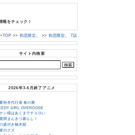
情報をチェック！
++TOP
>>
初恋限定。
>>
初恋限定。 7話
サイト内検索
2026年3-6月終了アニメ
夏秋冬代行者 春の舞
EEDY GIRL OVERDOSE
ナン様はあくまでチョロい
畳間まんきつ暮らし！
の庭付き楠木邸
者のクズ