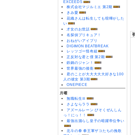
0
EXCEEDS
0
株式会社マジルミエ 第2期
きみ愛
花織さんは転生しても喧嘩がした
い
才女のお世話
名探偵プリキュア！
おねがいアイプリ
DIGIMON BEATBREAK
レッツゴー怪奇組
正反対な君と僕 第2期
鉄鍋のジャン！
世界最強の後衛
君のことが大大大大大好きな100
人の彼女 第3期
ONEPIECE
月曜
無職転生Ⅲ
さよならララ
アズールレーン びそくぜんしん
っ！にっ！！
最強出涸らし皇子の暗躍帝位争い
北斗の拳 拳王軍ザコたちの挽歌