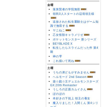
金曜
落第賢者の学院無双
領民0人スタートの辺境領主様
追放された転生重騎士はゲーム知
識で無双する
ヤニねこ
乙女怪獣キャラメリゼ
ポケットモンスター 新シリーズ
BEYBLADE X
転生したらスライムだった件 第4
期
神の雫
これ描いて死ね
土曜
うちの弟どもがすみません
ヘルモード 2nd Season
遊☆戯☆王デュエルモンスターズ
GX 20th Remaster
うしろの正面カムイさん
ぼのぼの
本好きの下剋上 領主の養女
魔入りました！入間くん 第4シリ