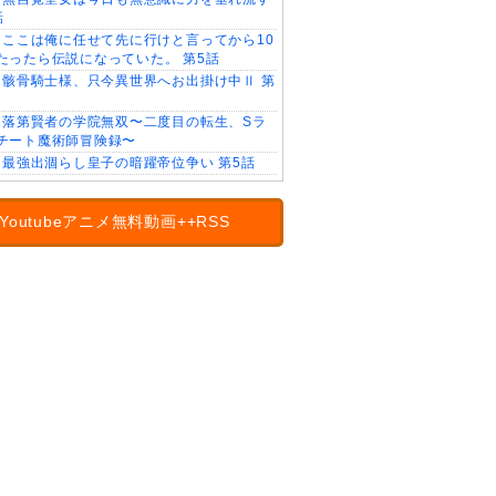
話
ここは俺に任せて先に行けと言ってから10
たったら伝説になっていた。 第5話
骸骨騎士様、只今異世界へお出掛け中Ⅱ 第
落第賢者の学院無双〜二度目の転生、Sラ
チート魔術師冒険録〜
最強出涸らし皇子の暗躍帝位争い 第5話
Youtubeアニメ無料動画++RSS