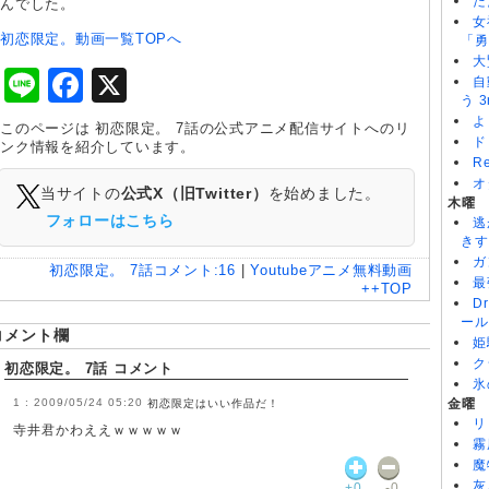
た
んでした。
女
初恋限定。動画一覧TOPへ
「勇
大
Line
Facebook
X
自
う 3
よ
このページは 初恋限定。 7話の公式アニメ配信サイトへのリ
ド
ンク情報を紹介しています。
R
オ
当サイトの
公式X（旧Twitter）
を始めました。
木曜
フォローはこちら
逃
きす
ガ
初恋限定。 7話
コメント:
16
|
Youtubeアニメ無料動画
最
++TOP
D
ール
コメント欄
姫
ク
初恋限定。 7話 コメント
氷
2009/05/24 05:20
金曜
初恋限定はいい作品だ！
リ
寺井君かわええｗｗｗｗｗ
霧
魔
灰
+0
-0