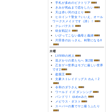
手札が多めのビクトリア
きみが死ぬまで恋をしたい
天は赤い河のほとり
ヒロイン？聖女？いいえ、オール
ワークスメイドです（誇）！
クレバテスⅡ
幼女戦記Ⅱ
いびってこない義母と義姉
片田舎のおっさん、剣聖になるII
木曜
LV999の村人
花ざかりの君たちへ 第2期
乙女ゲー世界はモブに厳しい世界
です2
盗掘王
文豪ストレイドッグス わん！2
令和のダラさん
ワールド イズ ダンシング
バンドリ！ ゆめ∞みた
メビウス・ダスト
スーパーの裏でヤニ吸うふたり