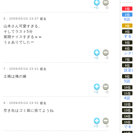
+0
-0
2009/05/24 23:07
匿名
6話
山本さん可愛すぎる。
そしてラスト5分
する
展開ナイスすぎるｗｗ
うｐありでしたー
ンク
+0
-0
2009/05/24 23:41
匿名
設定の
土橋は俺の嫁
5話
+0
-0
4話
2009/05/24 23:52
匿名
空き缶はゴミ箱に捨てようね
+0
-0
でキ