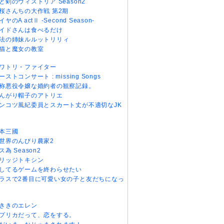
と剣のウィストリア Season2
桜さんちの大作戦 第2期
イヤのA actⅡ -Second Season-
イドさんは食べるだけ
法の姉妹ルルットリリィ
猫と魔女の教室
ワトリ・ファイター
ーストコンサート : missing Songs
称悪役令嬢な婚約者の観察記録。
んがり帽子のアトリエ
ンコツ風紀委員とスカート丈が不適切なJK
本三國
世界のんびり農家2
ス為 Season2
リッジトキシン
してるゲームを終わらせたい
ラスで2番目に可愛い女の子と友だちになっ
ききのエレン
プリカだって、恋をする。