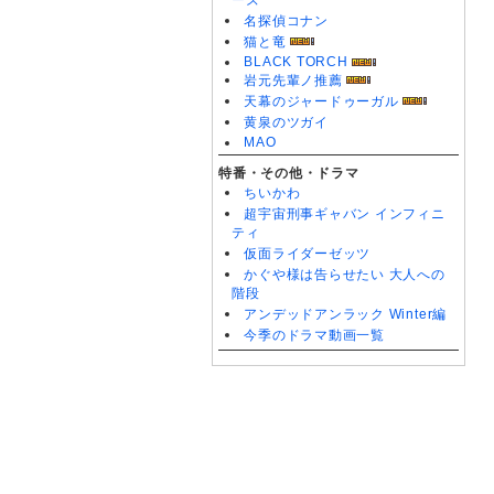
ーズ
名探偵コナン
猫と竜
BLACK TORCH
岩元先輩ノ推薦
天幕のジャードゥーガル
黄泉のツガイ
MAO
特番・その他・ドラマ
ちいかわ
超宇宙刑事ギャバン インフィニ
ティ
仮面ライダーゼッツ
かぐや様は告らせたい 大人への
階段
アンデッドアンラック Winter編
今季のドラマ動画一覧