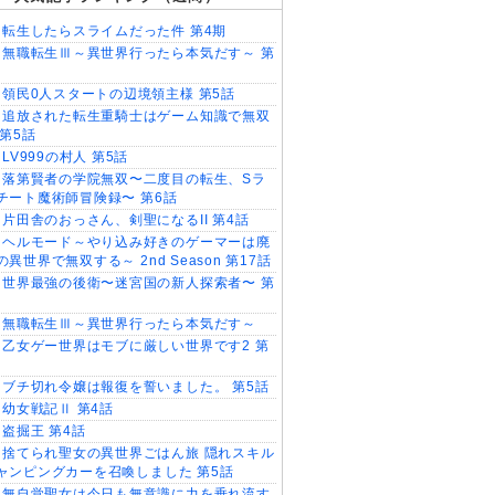
転生したらスライムだった件 第4期
無職転生Ⅲ～異世界行ったら本気だす～ 第
領民0人スタートの辺境領主様 第5話
追放された転生重騎士はゲーム知識で無双
 第5話
LV999の村人 第5話
落第賢者の学院無双〜二度目の転生、Sラ
チート魔術師冒険録〜 第6話
片田舎のおっさん、剣聖になるII 第4話
ヘルモード～やり込み好きのゲーマーは廃
異世界で無双する～ 2nd Season 第17話
世界最強の後衛〜迷宮国の新人探索者〜 第
無職転生Ⅲ～異世界行ったら本気だす～
乙女ゲー世界はモブに厳しい世界です2 第
ブチ切れ令嬢は報復を誓いました。 第5話
幼女戦記Ⅱ 第4話
盗掘王 第4話
捨てられ聖女の異世界ごはん旅 隠れスキル
ャンピングカーを召喚しました 第5話
無自覚聖女は今日も無意識に力を垂れ流す