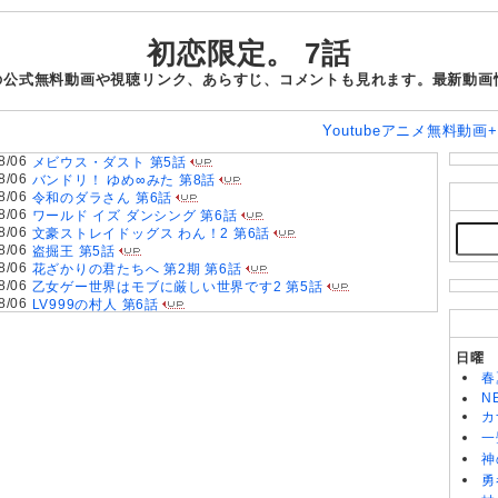
初恋限定。 7話
話の公式無料動画や視聴リンク、あらすじ、コメントも見れます。最新動画
Youtubeアニメ無料動画
8/06
メビウス・ダスト 第5話
8/06
バンドリ！ ゆめ∞みた 第8話
8/06
令和のダラさん 第6話
8/06
ワールド イズ ダンシング 第6話
8/06
文豪ストレイドッグス わん！2 第6話
8/06
盗掘王 第5話
8/06
花ざかりの君たちへ 第2期 第6話
8/06
乙女ゲー世界はモブに厳しい世界です2 第5話
8/06
LV999の村人 第6話
8/05
片田舎のおっさん、剣聖になるII 第5話
8/05
いびってこない義母と義姉 第5話
8/05
日曜
幼女戦記Ⅱ 第5話
8/05
クレバテスⅡ-魔獣の王と偽りの勇者伝承- 第5話
春
8/05
ヒロイン？聖女？いいえ、オールワークスメイドです（誇）！
N
第7話
カ
8/05
天は赤い河のほとり 第5話
一
8/05
きみが死ぬまで恋をしたい 第5話
神
8/05
手札が多めのビクトリア 第5話
勇
8/04
鎧真伝サムライトルーパー 第2クール 第17話