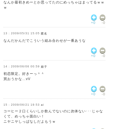
なんか最初きめーとか思ってたのにめっちゃはまってるｗｗ
ｗ
+0
-0
2009/05/31 15:05
匿名
なんだかんだでこういう組み合わせが一番あうな
+0
-0
2009/06/06 00:59
姫子
初恋限定。好きーっ＾＾
買おうかな…vV
+0
-0
2009/06/21 19:53
ai
コーヒー２口くらいしか飲んでないのに勿体ない･･･じゃな
くて、めっちゃ面白い！
ニヤニヤしっぱなしだよもうｗ