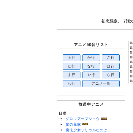
初恋限定。 7
0
アニメ50音リスト
0
0
あ行
か行
さ行
0
0
た行
な行
は行
0
0
ま行
や行
ら行
0
0
わ行
アニメ一覧
0
0
0
0
放送中アニメ
0
日曜
0
グロウアップショウ
0
0
鬼の花嫁
0
魔法少女リリカルなのは