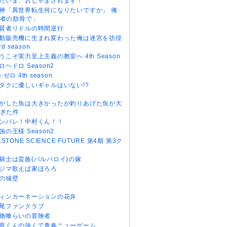
だいま、おじゃまされます！
神「異世界転生何になりたいですか」 俺
者の肋骨で」
賢者リドルの時間逆行
動販売機に生まれ変わった俺は迷宮を彷徨
rd season
うこそ実力至上主義の教室へ 4th Season
ロヘドロ Season2
e:ゼロ 4th season
タクに優しいギャルはいない!?
がした魚は大きかったが釣りあげた魚が大
ぎた件
ンバレ！中村くん！！
強の王様 Season2
r.STONE SCIENCE FUTURE 第4期 第3ク
騎士は蛮族(バルバロイ)の嫁
ジマ歌えば家ほろろ
の城壁
ィンカーネーションの花弁
尾ファンクラブ
物喰らいの冒険者
原くんの強くて青春ニューゲーム