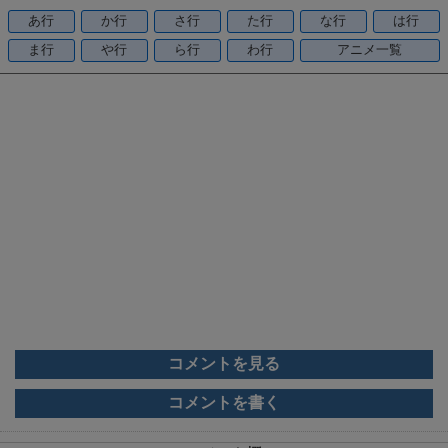
o
あ行
か行
さ行
た行
な行
は行
o
ま行
や行
ら行
わ行
アニメ一覧
k
コメントを見る
コメントを書く