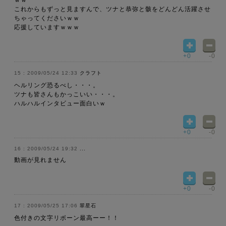
ｗｗ
これからもずっと見ますんで、ツナと恭弥と骸をどんどん活躍させ
ちゃってくださいｗｗ
応援していますｗｗｗ
+0
-0
2009/05/24 12:33
クラフト
ヘルリング恐るべし・・・。
ツナも皆さんもかっこいい・・・。
ハルハルインタビュー面白いｗ
+0
-0
2009/05/24 19:32
...
動画が見れません
+0
-0
2009/05/25 17:06
翠星石
色付きの文字リボーン最高ーー！！