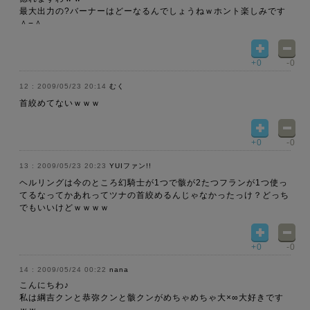
最大出力の?バーナーはどーなるんでしょうねｗホント楽しみです
＾−＾
+0
-0
2009/05/23 20:14
むく
首絞めてないｗｗｗ
+0
-0
2009/05/23 20:23
YUIファン!!
ヘルリングは今のところ幻騎士が1つで骸が2たつフランが1つ使っ
てるなってかあれってツナの首絞めるんじゃなかったっけ？どっち
でもいいけどｗｗｗｗ
+0
-0
2009/05/24 00:22
nana
こんにちわ♪
私は綱吉クンと恭弥クンと骸クンがめちゃめちゃ大×∞大好きです