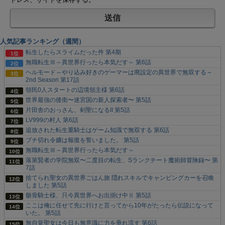
人気記事ランキング（週間）
転生したらスライムだった件 第4期
無職転生Ⅲ～異世界行ったら本気だす～ 第6話
ヘルモード～やり込み好きのゲーマーは廃設定の異世界で無双する～
2nd Season 第17話
領民0人スタートの辺境領主様 第6話
世界最強の後衛〜迷宮国の新人探索者〜 第5話
片田舎のおっさん、剣聖になるII 第5話
LV999の村人 第6話
追放された転生重騎士はゲーム知識で無双する 第6話
ブチ切れ令嬢は報復を誓いました。 第5話
無職転生Ⅲ～異世界行ったら本気だす～
落第賢者の学院無双〜二度目の転生、Sランクチート魔術師冒険録〜 第
7話
捨てられ聖女の異世界ごはん旅 隠れスキルでキャンピングカーを召喚
しました 第5話
骸骨騎士様、只今異世界へお出掛け中Ⅱ 第5話
ここは俺に任せて先に行けと言ってから10年がたったら伝説になって
いた。 第5話
無自覚聖女は今日も無意識に力を垂れ流す 第6話