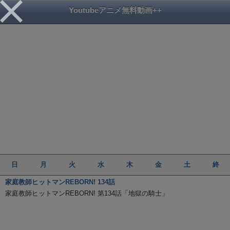
Youtubeアニメ無料動画++
日
月
火
水
木
金
土
終
家庭教師ヒットマンREBORN! 134話
家庭教師ヒットマンREBORN! 第134話「地獄の騎士」