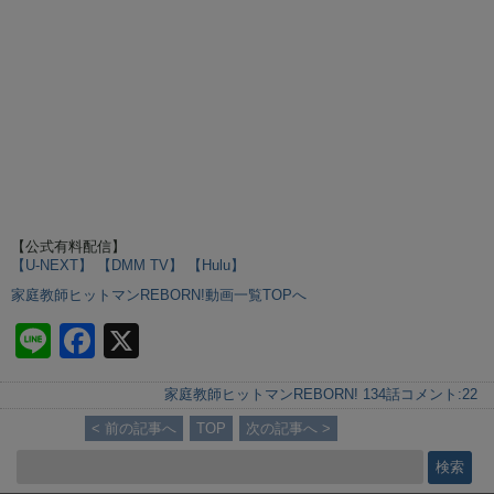
【公式有料配信】
【U-NEXT】
【DMM TV】
【Hulu】
家庭教師ヒットマンREBORN!動画一覧TOPへ
Li
F
X
n
a
家庭教師ヒットマンREBORN! 134話
コメント:
22
e
c
< 前の記事へ
TOP
次の記事へ >
e
b