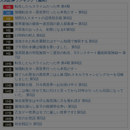
人気記事ランキング（週間）
転生したらスライムだった件 第4期
無職転生Ⅲ～異世界行ったら本気だす～ 第6話
領民0人スタートの辺境領主様 第6話
世界最強の後衛〜迷宮国の新人探索者〜 第5話
片田舎のおっさん、剣聖になるII 第5話
LV999の村人 第6話
追放された転生重騎士はゲーム知識で無双する 第6話
ブチ切れ令嬢は報復を誓いました。 第5話
落第賢者の学院無双〜二度目の転生、Sランクチート魔術師冒険録〜 第
7話
転生したらスライムだった件 第4期 第89話
無職転生Ⅲ～異世界行ったら本気だす～
捨てられ聖女の異世界ごはん旅 隠れスキルでキャンピングカーを召喚
しました 第5話
骸骨騎士様、只今異世界へお出掛け中Ⅱ 第5話
ここは俺に任せて先に行けと言ってから10年がたったら伝説になって
いた。 第5話
無自覚聖女は今日も無意識に力を垂れ流す 第6話
最強出涸らし皇子の暗躍帝位争い 第5話
乙女ゲー世界はモブに厳しい世界です2 第5話
才女のお世話 第5話
幼女戦記Ⅱ 第5話