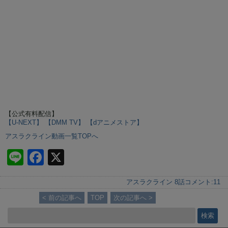
【公式有料配信】
【U-NEXT】
【DMM TV】
【dアニメストア】
アスラクライン動画一覧TOPへ
Li
F
X
n
a
アスラクライン 8話
コメント:
11
e
c
< 前の記事へ
TOP
次の記事へ >
e
b