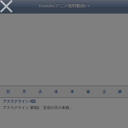
Youtubeアニメ無料動画++
日
月
火
水
木
金
土
終
アスラクライン 8話
アスラクライン 第8話「災厄の王の末娘」