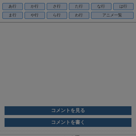
o
あ行
か行
さ行
た行
な行
は行
o
ま行
や行
ら行
わ行
アニメ一覧
k
コメントを見る
コメントを書く