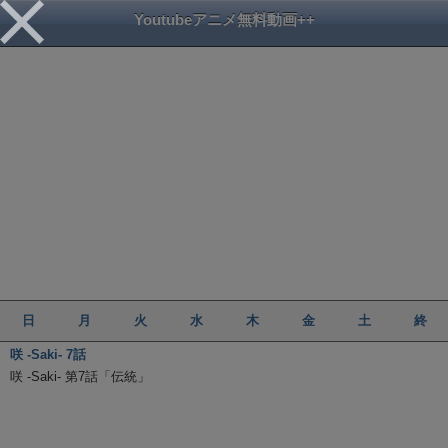
Youtubeアニメ無料動画++
日
月
火
水
木
金
土
終
咲 -Saki- 7話
咲 -Saki- 第7話「伝統」