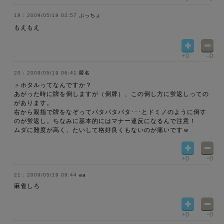
2009/05/19 02:57
ぷっちょ
もえもえ
+0
-0
2009/05/19 06:41
匿名
＞ホタルってなんですか？
あがった時に牌を倒しますが（倒牌）、この倒し方に蛍返しっての
があります。
右から親指で牌をなぞってパタパタパタ･･･とドミノのように倒す
のが蛍返し。ちなみに基本的にはマナー違反になるんで注意！
ムダに難度が高く、たいして格好良くもないのが痛いですｗ
+0
-0
2009/05/19 09:44
aa
麻雀しろ
+0
-0