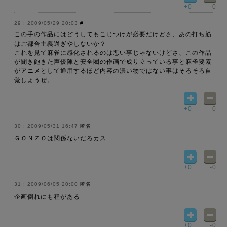
+0
-0
2009/05/29 20:03
#
この手の作品にはどうしてもこじつけが必要だけどさ、あの打ち筋
はご都合主義過ぎやしないか？
これを見て麻雀に感化されるのは悪い事じゃないけどさ、この作品
が聞き飽きた声優陣と安全圏の作画で成り立っている事と麻雀要素
がアニメとして通用するほど内容の濃い物ではない事はそろそろ自
覚しようぜ。
+0
-0
2009/05/31 16:47
匿名
ＧＯＮＺＯは関係ないだろカス
+0
-0
2009/06/05 20:00
匿名
企画倒れにも程がある
+0
-0