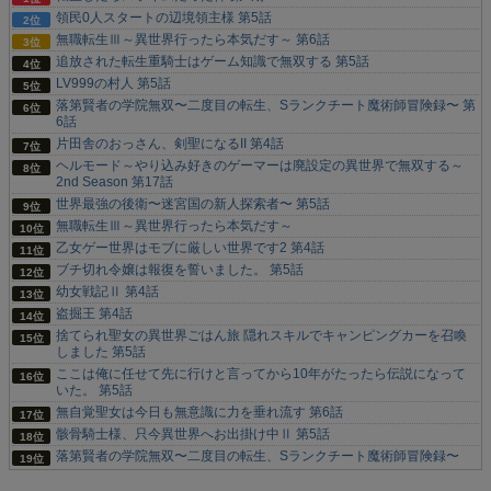
領民0人スタートの辺境領主様 第5話
無職転生Ⅲ～異世界行ったら本気だす～ 第6話
追放された転生重騎士はゲーム知識で無双する 第5話
LV999の村人 第5話
落第賢者の学院無双〜二度目の転生、Sランクチート魔術師冒険録〜 第
6話
片田舎のおっさん、剣聖になるII 第4話
ヘルモード～やり込み好きのゲーマーは廃設定の異世界で無双する～
2nd Season 第17話
世界最強の後衛〜迷宮国の新人探索者〜 第5話
無職転生Ⅲ～異世界行ったら本気だす～
乙女ゲー世界はモブに厳しい世界です2 第4話
ブチ切れ令嬢は報復を誓いました。 第5話
幼女戦記Ⅱ 第4話
盗掘王 第4話
捨てられ聖女の異世界ごはん旅 隠れスキルでキャンピングカーを召喚
しました 第5話
ここは俺に任せて先に行けと言ってから10年がたったら伝説になって
いた。 第5話
無自覚聖女は今日も無意識に力を垂れ流す 第6話
骸骨騎士様、只今異世界へお出掛け中Ⅱ 第5話
落第賢者の学院無双〜二度目の転生、Sランクチート魔術師冒険録〜