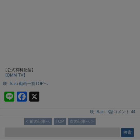
【公式有料配信】
【DMM TV】
咲 -Saki-動画一覧TOPへ
Li
F
X
n
a
咲 -Saki- 7話
コメント:
44
e
c
< 前の記事へ
TOP
次の記事へ >
e
b