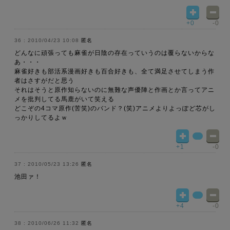
+0
-0
2010/04/23 10:08
匿名
どんなに頑張っても麻雀が日陰の存在っていうのは覆らないからな
あ・・・
麻雀好きも部活系漫画好きも百合好きも、全て満足させてしまう作
者はさすがだと思う
それはそうと原作知らないのに無難な声優陣と作画とか言ってアニ
メを批判してる馬鹿がいて笑える
どこぞの4コマ原作(苦笑)のバンド？(笑)アニメよりよっぽど芯がし
っかりしてるよｗ
+1
-0
2010/05/23 13:26
匿名
池田ァ！
+4
-0
2010/06/26 11:32
匿名