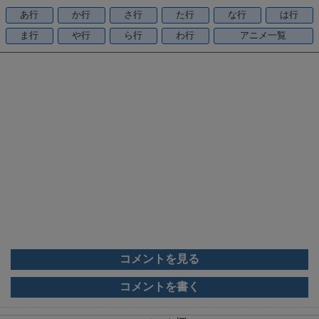
o
あ行
か行
さ行
た行
な行
は行
o
ま行
や行
ら行
わ行
アニメ一覧
k
コメントを見る
コメントを書く