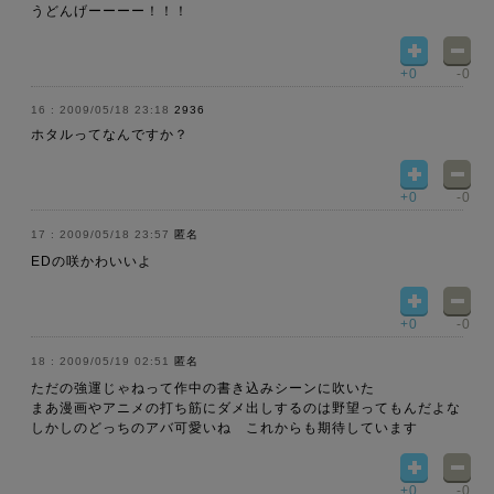
うどんげーーーー！！！
+0
-0
2009/05/18 23:18
2936
ホタルってなんですか？
+0
-0
2009/05/18 23:57
匿名
EDの咲かわいいよ
+0
-0
2009/05/19 02:51
匿名
ただの強運じゃねって作中の書き込みシーンに吹いた
まあ漫画やアニメの打ち筋にダメ出しするのは野望ってもんだよな
しかしのどっちのアバ可愛いね これからも期待しています
+0
-0