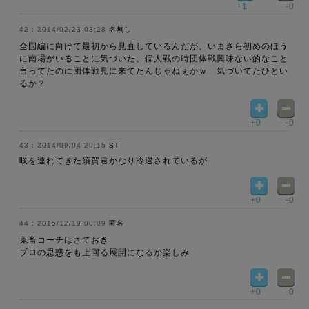
+1
-0
2014/02/23 03:28
名無し
全国編に向けて最初から見直しているんだが、いまさら初めのほう
に南場がいることに気づいた。個人戦の時団体戦興味ない的なこと
言ってたのに団体戦見に来てたんじゃねぇかｗ 気づいてたひとい
るか？
+0
-0
2014/09/04 20:15
ST
咲を連れてきた須賀君かなり冷遇されているが
+0
-0
2015/12/19 00:09
匿名
鬼畜コーチはさておき
プロの思惑をも上回る展開になるか楽しみ
+0
-0