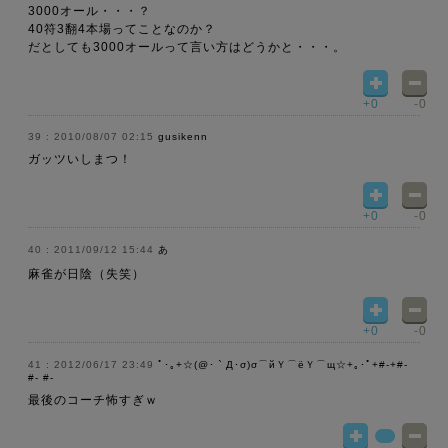
3000オール・・・？
40符3翻4本場ってことなのか？
だとしても3000オールって言い方はどうかと・・・。
+0
-0
2010/08/07 02:15
gusikenn
ガッツいしまつ！
+0
-0
2011/09/12 15:44
あ
麻雀が日陰（失笑）
+0
-0
2012/06/17 23:49
ﾟ･｡+☆(@･｀Д･σ)σ⌒йＹ⌒ёＹ⌒щ☆+｡･ﾟ+#-+#-
#- #-
最後のコーチ怖すぎｗ