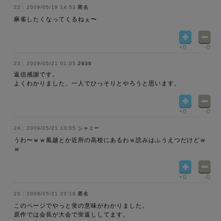
2009/05/19 14:53
匿名
麻雀したくなってくるねぇ〜
+0
-0
2009/05/21 01:05
2936
返信感謝です。
よくわかりました、一人でひっそりとやろうと思います。
+0
-0
2009/05/21 13:05
シャミー
うわ〜ｗｗ風越とか近所の高校にあるわｗ読みはふうえつだけどｗ
ｗ
+0
-0
2009/05/21 23:19
匿名
このページでやっと蛍の意味がわかりました。
原作では会長が大会で蛍返ししてます。