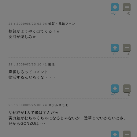
+0
-0
2009/05/23 02:04
鶴賀・風越ファン
鶴賀がようやく出てくる！ｗ
次回が楽しみｗ
+0
-0
2009/05/23 16:41
匿名
麻雀しろってコメント
復活するんだろうな・・・
+0
-0
2009/05/25 00:24
ステルスモモ
なぜ純が1人で飛ばすんだｗ
実力差がむちゃくちゃになるじゃないか、透華までいかないとさ。
だからGONZOは･･･