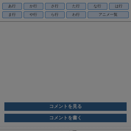
o
あ行
か行
さ行
た行
な行
は行
o
ま行
や行
ら行
わ行
アニメ一覧
k
コメントを見る
コメントを書く