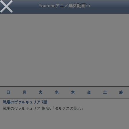
Youtubeアニメ無料動画++
日
月
火
水
木
金
土
終
戦場のヴァルキュリア 7話
戦場のヴァルキュリア 第7話「ダルクスの災厄」