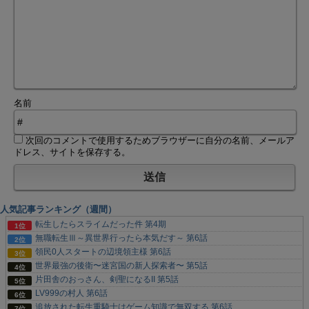
名前
次回のコメントで使用するためブラウザーに自分の名前、メールア
ドレス、サイトを保存する。
人気記事ランキング（週間）
転生したらスライムだった件 第4期
無職転生Ⅲ～異世界行ったら本気だす～ 第6話
領民0人スタートの辺境領主様 第6話
世界最強の後衛〜迷宮国の新人探索者〜 第5話
片田舎のおっさん、剣聖になるII 第5話
LV999の村人 第6話
追放された転生重騎士はゲーム知識で無双する 第6話