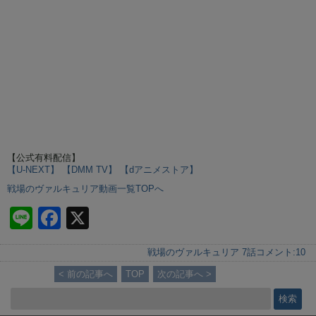
【公式有料配信】
【U-NEXT】
【DMM TV】
【dアニメストア】
戦場のヴァルキュリア動画一覧TOPへ
Li
F
X
n
a
戦場のヴァルキュリア 7話
コメント:
10
e
c
< 前の記事へ
TOP
次の記事へ >
e
b