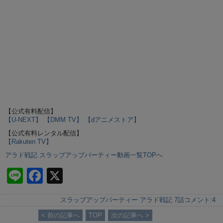
【公式有料配信】
【U-NEXT】
【DMM TV】
【dアニメストア】
【公式有料レンタル配信】
【Rakuten TV】
アラド戦記 スラップアップパーティー動画一覧TOPへ
Li
F
X
n
a
スラップアップパーティー アラド戦記 7話
コメント:
4
e
c
< 前の記事へ
TOP
次の記事へ >