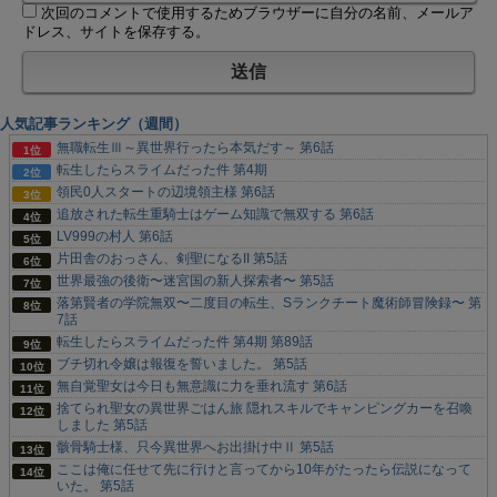
次回のコメントで使用するためブラウザーに自分の名前、メールア
ドレス、サイトを保存する。
人気記事ランキング（週間）
無職転生Ⅲ～異世界行ったら本気だす～ 第6話
転生したらスライムだった件 第4期
領民0人スタートの辺境領主様 第6話
追放された転生重騎士はゲーム知識で無双する 第6話
LV999の村人 第6話
片田舎のおっさん、剣聖になるII 第5話
世界最強の後衛〜迷宮国の新人探索者〜 第5話
落第賢者の学院無双〜二度目の転生、Sランクチート魔術師冒険録〜 第
7話
転生したらスライムだった件 第4期 第89話
ブチ切れ令嬢は報復を誓いました。 第5話
無自覚聖女は今日も無意識に力を垂れ流す 第6話
捨てられ聖女の異世界ごはん旅 隠れスキルでキャンピングカーを召喚
しました 第5話
骸骨騎士様、只今異世界へお出掛け中Ⅱ 第5話
ここは俺に任せて先に行けと言ってから10年がたったら伝説になって
いた。 第5話