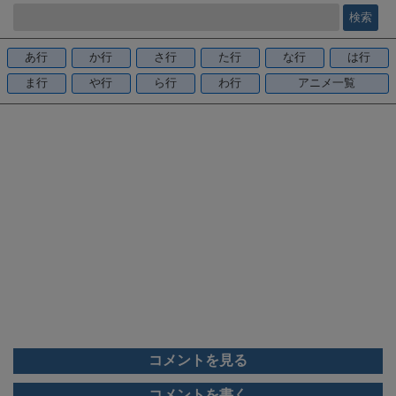
e
b
o
あ行
か行
さ行
た行
な行
は行
o
ま行
や行
ら行
わ行
アニメ一覧
k
コメントを見る
コメントを書く