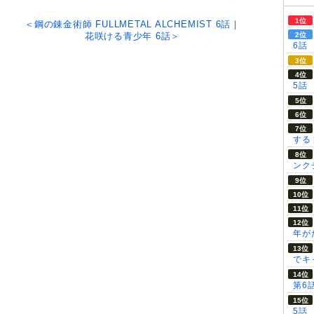
＜鋼の錬金術師 FULLMETAL ALCHEMIST 6話
｜
花咲ける青少年 6話＞
6話
5話
する
ンク
年が
でキ
第6
5話