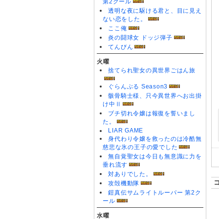
第2クール
透明な夜に駆ける君と、目に見え
ない恋をした。
ここ俺
炎の闘球女 ドッジ弾子
てんびん
火曜
捨てられ聖女の異世界ごはん旅
ぐらんぶる Season3
骸骨騎士様、只今異世界へお出掛
け中Ⅱ
ブチ切れ令嬢は報復を誓いまし
た。
LIAR GAME
身代わり令嬢を救ったのは冷酷無
慈悲な氷の王子の愛でした
無自覚聖女は今日も無意識に力を
垂れ流す
対ありでした。
攻殻機動隊
鎧真伝サムライトルーパー 第2ク
ール
水曜