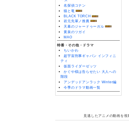
ーズ
名探偵コナン
猫と竜
BLACK TORCH
岩元先輩ノ推薦
天幕のジャードゥーガル
黄泉のツガイ
MAO
特番・その他・ドラマ
ちいかわ
超宇宙刑事ギャバン インフィニ
ティ
仮面ライダーゼッツ
かぐや様は告らせたい 大人への
階段
アンデッドアンラック Winter編
今季のドラマ動画一覧
見逃したアニメの動画を視聴で