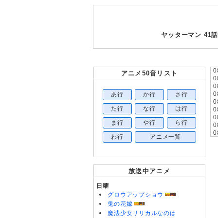
ヤッターマン 4
0
アニメ50音リスト
0
0
あ行
か行
さ行
0
0
た行
な行
は行
0
0
ま行
や行
ら行
0
0
わ行
アニメ一覧
0
0
放送中アニメ
0
0
日曜
0
グロウアップショウ
0
0
鬼の花嫁
0
魔法少女リリカルなのは
0