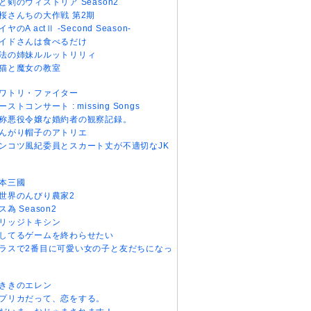
と剣のウィストリア Season2
桜さんちの大作戦 第2期
イヤのA actⅡ -Second Season-
イドさんは食べるだけ
法の姉妹ルルットリリィ
猫と魔女の教室
ワトリ・ファイター
ーストコンサート : missing Songs
称悪役令嬢な婚約者の観察記録。
んがり帽子のアトリエ
ンコツ風紀委員とスカート丈が不適切なJK
本三國
世界のんびり農家2
ス為 Season2
リッジトキシン
してるゲームを終わらせたい
ラスで2番目に可愛い女の子と友だちになっ
ききのエレン
プリカだって、恋をする。