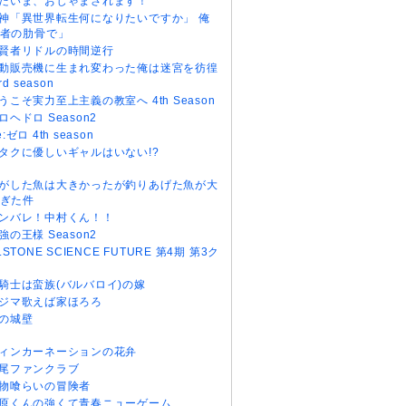
だいま、おじゃまされます！
神「異世界転生何になりたいですか」 俺
者の肋骨で」
賢者リドルの時間逆行
動販売機に生まれ変わった俺は迷宮を彷徨
rd season
うこそ実力至上主義の教室へ 4th Season
ロヘドロ Season2
e:ゼロ 4th season
タクに優しいギャルはいない!?
がした魚は大きかったが釣りあげた魚が大
ぎた件
ンバレ！中村くん！！
強の王様 Season2
r.STONE SCIENCE FUTURE 第4期 第3ク
騎士は蛮族(バルバロイ)の嫁
ジマ歌えば家ほろろ
の城壁
ィンカーネーションの花弁
尾ファンクラブ
物喰らいの冒険者
原くんの強くて青春ニューゲーム