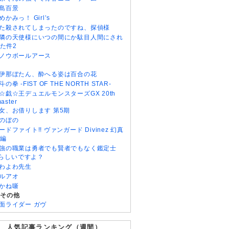
島百景
めかみっ！ Girl’s
た殺されてしまったのですね、探偵様
隣の天使様にいつの間にか駄目人間にされ
た件2
ノウボールアース
伊那ぼたん、酔へる姿は百合の花
斗の拳 -FIST OF THE NORTH STAR-
☆戯☆王デュエルモンスターズGX 20th
aster
女、お借りします 第5期
のぼの
ードファイト!! ヴァンガード Divinez 幻真
編
強の職業は勇者でも賢者でもなく鑑定士
)らしいですよ？
わよわ先生
ルアオ
かね噺
・その他
面ライダー ガヴ
人気記事ランキング（週間）