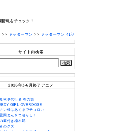
画情報をチェック！
P
>>
ヤッターマン
>>
ヤッターマン 41話
サイト内検索
2026年3-6月終了アニメ
夏秋冬代行者 春の舞
EEDY GIRL OVERDOSE
ナン様はあくまでチョロい
畳間まんきつ暮らし！
の庭付き楠木邸
者のクズ