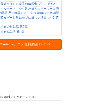
最強出涸らし皇子の暗躍帝位争い 第5話
ヘルモード～やり込み好きのゲーマーは廃
異世界で無双する～ 2nd Season 第18話
乙女ゲー世界はモブに厳しい世界です2 第
才女のお世話 第5話
幼女戦記Ⅱ 第5話
Youtubeアニメ無料動画++RSS
の情報を無料でまとめています。