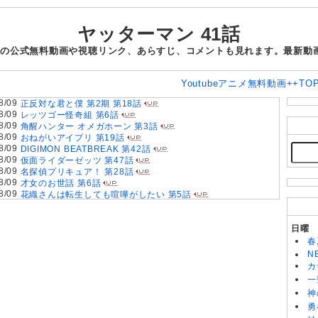
ヤッターマン 41話
1話の公式無料動画や視聴リンク、あらすじ、コメントも見れます。最新動
Youtubeアニメ無料動画++TO
8/09
正反対な君と僕 第2期 第18話
8/09
レッツゴー怪奇組 第6話
8/09
角醒ハンター オメガホーン 第3話
8/09
おねがいアイプリ 第19話
8/09
DIGIMON BEATBREAK 第42話
8/09
仮面ライダーゼッツ 第47話
8/09
名探偵プリキュア！ 第28話
8/09
才女のお世話 第6話
8/09
花織さんは転生しても喧嘩がしたい 第5話
8/09
「きみを愛する気はない」と言った次期公爵様がなぜか溺愛し
てきます 第6話
8/09
魔法少女リリカルなのは EXCEEDS Gun Blaze Vengeance
日曜
第6話
春
8/09
株式会社マジルミエ 第2期 第6話
N
8/09
鬼の花嫁 第6話
カ
8/08
グロウアップショウ～ひまわりのサーカス団～ 第6話
一
8/08
MAO 第19話
神
8/08
黄泉のツガイ 第18話
8/08
勇
天幕のジャードゥーガル 第7話
8/08