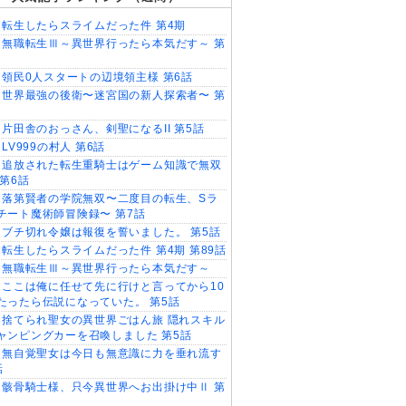
転生したらスライムだった件 第4期
無職転生Ⅲ～異世界行ったら本気だす～ 第
領民0人スタートの辺境領主様 第6話
世界最強の後衛〜迷宮国の新人探索者〜 第
片田舎のおっさん、剣聖になるII 第5話
LV999の村人 第6話
追放された転生重騎士はゲーム知識で無双
 第6話
落第賢者の学院無双〜二度目の転生、Sラ
チート魔術師冒険録〜 第7話
ブチ切れ令嬢は報復を誓いました。 第5話
転生したらスライムだった件 第4期 第89話
無職転生Ⅲ～異世界行ったら本気だす～
ここは俺に任せて先に行けと言ってから10
たったら伝説になっていた。 第5話
捨てられ聖女の異世界ごはん旅 隠れスキル
ャンピングカーを召喚しました 第5話
無自覚聖女は今日も無意識に力を垂れ流す
話
骸骨騎士様、只今異世界へお出掛け中Ⅱ 第