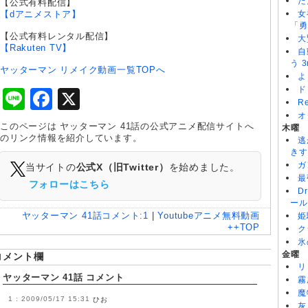
た
【公式有料配信】
【dアニメストア】
女
「勇
【公式有料レンタル配信】
大
【Rakuten TV】
自
う 3
ヤッターマン リメイク動画一覧TOPへ
よ
ド
Line
Facebook
X
R
オ
このページは ヤッターマン 41話の公式アニメ配信サイトへ
木曜
のリンク情報を紹介しています。
逃
きす
ガ
当サイトの
公式X（旧Twitter）
を始めました。
最
フォローはこちら
D
ール
ヤッターマン 41話
コメント:
1
|
Youtubeアニメ無料動画
姫
++TOP
ク
氷
金曜
コメント欄
リ
ヤッターマン 41話 コメント
霧
魔
2009/05/17 15:31
ひお
灰