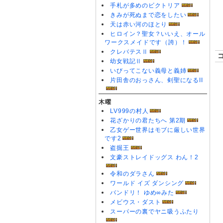
手札が多めのビクトリア
きみが死ぬまで恋をしたい
天は赤い河のほとり
ヒロイン？聖女？いいえ、オール
ワークスメイドです（誇）！
クレバテスⅡ
幼女戦記Ⅱ
いびってこない義母と義姉
片田舎のおっさん、剣聖になるII
木曜
LV999の村人
花ざかりの君たちへ 第2期
乙女ゲー世界はモブに厳しい世界
です2
盗掘王
文豪ストレイドッグス わん！2
令和のダラさん
ワールド イズ ダンシング
バンドリ！ ゆめ∞みた
メビウス・ダスト
スーパーの裏でヤニ吸うふたり