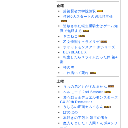
金曜
落第賢者の学院無双
領民0人スタートの辺境領主様
追放された転生重騎士はゲーム知
識で無双する
ヤニねこ
乙女怪獣キャラメリゼ
ポケットモンスター 新シリーズ
BEYBLADE X
転生したらスライムだった件 第4
期
神の雫
これ描いて死ね
土曜
うちの弟どもがすみません
ヘルモード 2nd Season
遊☆戯☆王デュエルモンスターズ
GX 20th Remaster
うしろの正面カムイさん
ぼのぼの
本好きの下剋上 領主の養女
魔入りました！入間くん 第4シリ