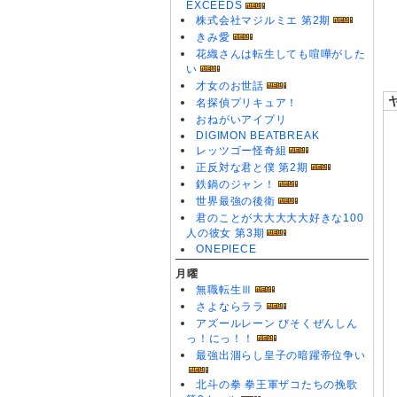
EXCEEDS
0
株式会社マジルミエ 第2期
0
きみ愛
花織さんは転生しても喧嘩がした
い
才女のお世話
名探偵プリキュア！
おねがいアイプリ
DIGIMON BEATBREAK
レッツゴー怪奇組
正反対な君と僕 第2期
鉄鍋のジャン！
世界最強の後衛
君のことが大大大大大好きな100
人の彼女 第3期
ONEPIECE
月曜
無職転生Ⅲ
さよならララ
アズールレーン びそくぜんしん
っ！にっ！！
最強出涸らし皇子の暗躍帝位争い
北斗の拳 拳王軍ザコたちの挽歌