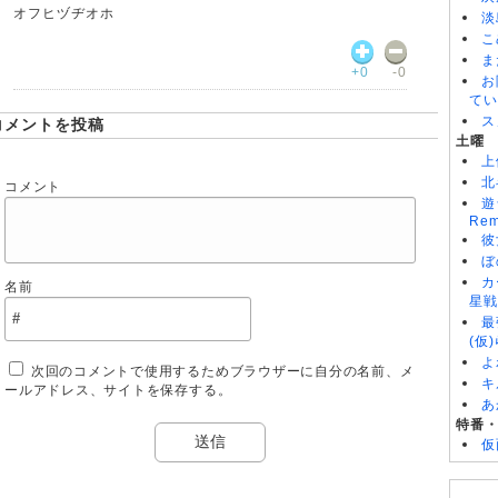
オフヒヅヂオホ
淡
こ
ま
+0
-0
お
てい
ス
コメントを投稿
土曜
上
北
コメント
遊
Rem
彼
ぼ
カ
名前
星戦
最
(仮
よ
次回のコメントで使用するためブラウザーに自分の名前、メ
キ
ールアドレス、サイトを保存する。
あ
特番
仮