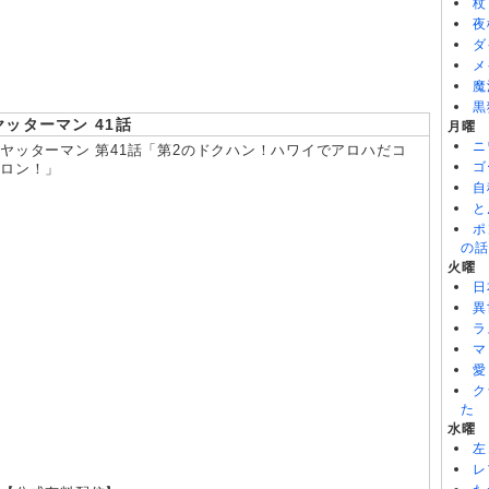
BLEACH 千年血戦篇-禍進譚- 第43話
杖
8/08
岩元先輩ノ推薦 第6話
夜
8/08
BLACK TORCH 第6話
ダ
メ
魔
黒
ヤッターマン 41話
月曜
ニ
ヤッターマン 第41話「第2のドクハン！ハワイでアロハだコ
ゴ
ロン！」
自
と
ポ
の話
火曜
日
異
ラ
マ
愛
ク
た
水曜
左
レ