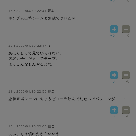
+0
-0
2009/04/30 22:41
匿名
ホンダム出撃シーンと無敵で吹いたｗ
+0
-0
2009/04/30 22:44
１
あほらしくて見ていられない。
内容も子供だましでチープ。
よくこんなもんやるよね
+0
-0
2009/04/30 22:50
匿名
忠勝登場シーンにちょうどコーラ飲んでたせいでパソコンが・・・
+0
-0
2009/04/30 23:05
匿名
ああ、もう慣れたからいいや