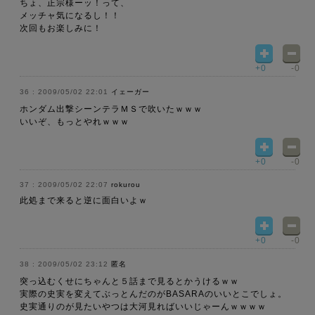
ちょ、正宗様ーッ！って、
メッチャ気になるし！！
次回もお楽しみに！
+0
-0
2009/05/02 22:01
イェーガー
ホンダム出撃シーンテラＭＳで吹いたｗｗｗ
いいぞ、もっとやれｗｗｗ
+0
-0
2009/05/02 22:07
rokurou
此処まで来ると逆に面白いよｗ
+0
-0
2009/05/02 23:12
匿名
突っ込むくせにちゃんと５話まで見るとかうけるｗｗ
実際の史実を変えてぶっとんだのがBASARAのいいとこでしょ。
史実通りのが見たいやつは大河見ればいいじゃーんｗｗｗｗ