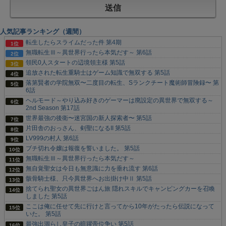
人気記事ランキング（週間）
転生したらスライムだった件 第4期
無職転生Ⅲ～異世界行ったら本気だす～ 第6話
領民0人スタートの辺境領主様 第5話
追放された転生重騎士はゲーム知識で無双する 第5話
落第賢者の学院無双〜二度目の転生、Sランクチート魔術師冒険録〜 第
6話
ヘルモード～やり込み好きのゲーマーは廃設定の異世界で無双する～
2nd Season 第17話
世界最強の後衛〜迷宮国の新人探索者〜 第5話
片田舎のおっさん、剣聖になるII 第5話
LV999の村人 第6話
ブチ切れ令嬢は報復を誓いました。 第5話
無職転生Ⅲ～異世界行ったら本気だす～
無自覚聖女は今日も無意識に力を垂れ流す 第6話
骸骨騎士様、只今異世界へお出掛け中Ⅱ 第5話
捨てられ聖女の異世界ごはん旅 隠れスキルでキャンピングカーを召喚
しました 第5話
ここは俺に任せて先に行けと言ってから10年がたったら伝説になって
いた。 第5話
最強出涸らし皇子の暗躍帝位争い 第5話