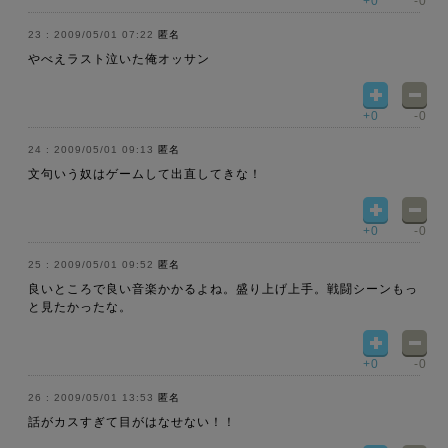
+0
-0
2009/05/01 07:22
匿名
やべえラスト泣いた俺オッサン
+0
-0
2009/05/01 09:13
匿名
文句いう奴はゲームして出直してきな！
+0
-0
2009/05/01 09:52
匿名
良いところで良い音楽かかるよね。盛り上げ上手。戦闘シーンもっ
と見たかったな。
+0
-0
2009/05/01 13:53
匿名
話がカスすぎて目がはなせない！！