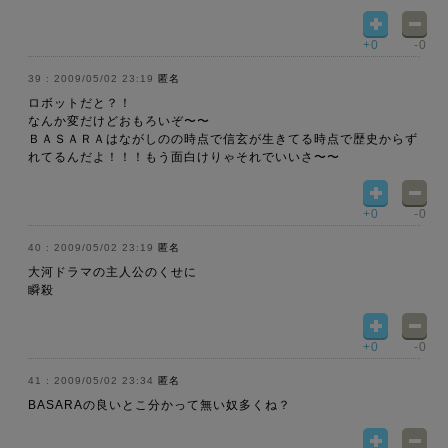
+0
-0
2009/05/02 23:19
匿名
ロボットだと？！
なんか変だけどおもろいぞ〜〜
ＢＡＳＡＲＡはながしのの時点で信玄が生きてる時点で歴史からず
れてるんだよ！！！もう面白けりゃそれでいいさ〜〜
+0
-0
2009/05/02 23:19
匿名
大河ドラマの主人公のくせに
瞬殺
+0
-0
2009/05/02 23:34
匿名
BASARAの良いとこ分かって無い奴多くね？