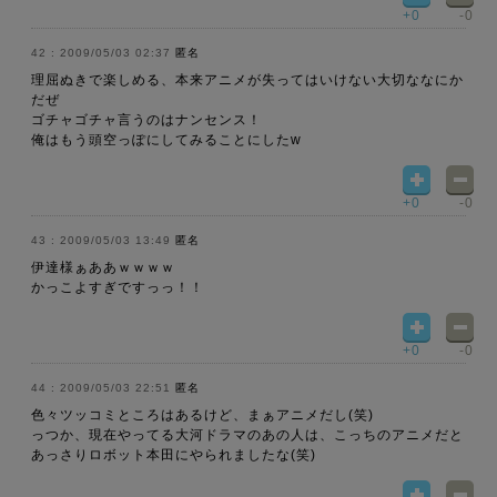
+0
-0
2009/05/03 02:37
匿名
理屈ぬきで楽しめる、本来アニメが失ってはいけない大切ななにか
だぜ
ゴチャゴチャ言うのはナンセンス！
俺はもう頭空っぽにしてみることにしたw
+0
-0
2009/05/03 13:49
匿名
伊達様ぁああｗｗｗｗ
かっこよすぎですっっ！！
+0
-0
2009/05/03 22:51
匿名
色々ツッコミところはあるけど、まぁアニメだし(笑)
っつか、現在やってる大河ドラマのあの人は、こっちのアニメだと
あっさりロボット本田にやられましたな(笑)