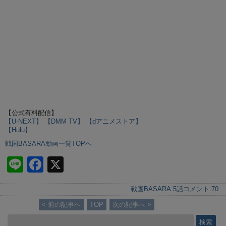
【公式有料配信】
【U-NEXT】
【DMM TV】
【dアニメストア】
【Hulu】
戦国BASARA動画一覧TOPへ
Li
F
X
n
a
戦国BASARA 5話
コメント:
70
e
c
< 前の記事へ
TOP
次の記事へ >
e