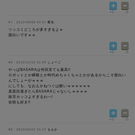
+0
-0
2012/09/08 03:57
匿名
ツッコミどころが多すぎるよｗ
面白いですｗｗ
+0
-0
2012/12/10 21:05
しょーご
やっぱBASARAは何回見ても最高!!
ロボットとか瞬殺とか時代めちゃくちゃとかがあるからこそ面白い
んでしょーがｗｗｗ
にしても、なおえかねつぐは酷いｗｗｗｗｗｗ
真面目過ぎたらBASARAじゃないしｗｗｗｗ
政宗カッコよすぎるわ―!
佐助も好き!!
+0
-0
2013/04/07 21:17
ももか