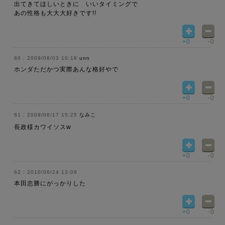
出てきてほしいときに いいタイミングで
あの性格も大大大好きです!!
+0
-0
2009/08/03 10:18
unn
ホンダただかつ実際あんな格好やで
+0
-0
2009/08/17 15:25
なみこ
長政様カワイソスw
+0
-0
2010/06/24 13:09
本田忠勝にがっかりした
+0
-0