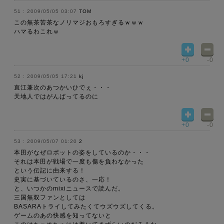
2009/05/05 03:07
TOM
この無茶苦茶なノリマジおもろすぎるｗｗｗ
ハマるわこれｗ
+0
-0
2009/05/05 17:21
kj
直江兼次のあつかいひでぇ・・・
天地人ではがんばってるのに
+0
-0
2009/05/07 01:20
2
本田がなぜロボットの姿をしているのか・・・
それは本田が戦場で一度も傷を負わなかった
という伝記に由来する！
史実に基づいているのさ、一応！
と、いつかのmixiニュースで読んだ。
三国無双ファンとしては
BASARAトライしてみたくてウズウズしてくる。
ゲームのあの快感を知ってないと