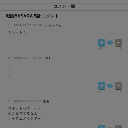
コメント欄
戦国BASARA 5話 コメント
2009/04/30 08:59
じゅん☆すた
１ゲット☆
+2
-0
2009/04/30 09:25
【K】
・
・
・
+1
-0
2009/04/30 14:41
匿名
ロボットって・・・
そこまでするなよ
くそアニメマジでｗ