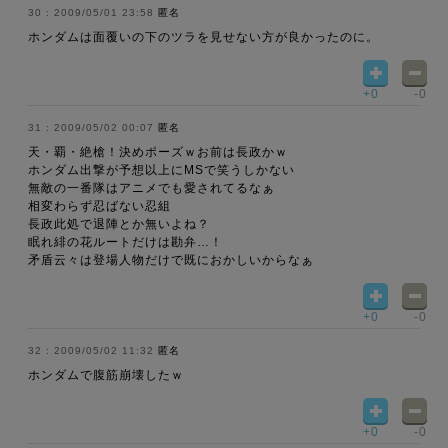
2009/05/01 23:58
匿名
ホンダムは面覆いの下のツラを見せない方が良かったのに。
+0
-0
2009/05/02 00:07
匿名
天・覇・絶槍！決めポーズｗお前は長政かｗ
ホンダム出撃が予想以上にMSで笑うしかない
無敵の一番隊はアニメでも愛されてるなぁ
相変わらず忍ばない忍組
長政此処で退陣とか無いよね？
眠れ緋の花ルートだけは勘弁…！
矛盾云々は登場人物だけで既におかしいからなぁ
+0
-0
2009/05/02 11:32
匿名
ホンダムで腹筋崩壊したｗ
+0
-0