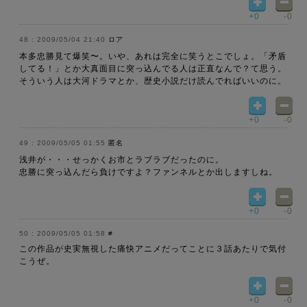
+0
-0
2009/05/04 21:40
ロア
本多忠勝見て爆笑〜。いや、あれは完全に笑うとこでしょ。「矛盾
してる！」とか大真面目に突っ込んでる人は正直なんで？て思う。
そういう人は大河ドラマとか、歴史小説だけ読んでればいいのに。
+0
-0
2009/05/05 01:55
匿名
浅井が・・・せっかくお市とラブラブだったのに。
忠勝に突っ込んだら負けですよ？ファンネルとか出しますしね。
+0
-0
2009/05/05 01:58
#
この作品が史実無視した痛快アニメだってことに３話あたりで気付
こうぜ。
+0
-0