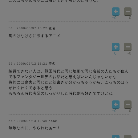
このはちゃめちゃには着いてきずらいのだろうな。
+0
-0
2009/05/07 13:22
匿名
馬のけなげさに涙するアニメ
+0
-0
2009/05/12 13:21
匿名
納得できない人は、戦国時代と同じ地形で同じ名前の人たちが住ん
でるファンタジー世界のお話だと思えばいいんじゃないかな
俺的には史実と同じだと筋書きが分かっちゃうから、こっちのほう
がわくわくできると思う
もちろん時代考証のしっかりした時代劇も好きですけどね
+0
-0
2009/05/13 19:40
boox
無敵なのに、やられたぁ〜！