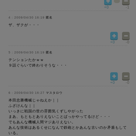
+0
-1
2009/04/30 16:19
匿名
ザ、ザクが・・・
+0
-0
2009/04/30 16:19
匿名
テンションたかｗｗ
９話ぐらいで終わりそうな・・・
+0
-0
2009/04/30 16:27
マスタロウ
本田忠勝機械じゃねえか｜｜
ふざけんな｜｜
いっきに戦国の世の雰囲気くずしやがった
まあ、もともとありえないことばっかやってるけど・・・
でもあんな機械人間マジありえない。
あんな技術はあるくせになんで鉄砲とかあんな古いのか矛盾もして
いる。