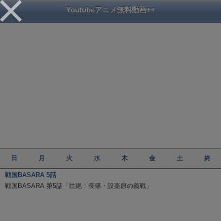
Youtubeアニメ無料動画++
日
月
火
水
木
金
土
終
戦国BASARA 5話
戦国BASARA 第5話「壮絶！長篠・設楽原の義戦」