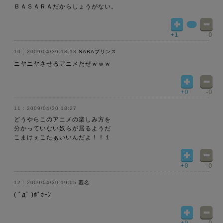
ＢＡＳＡＲＡだからしょうがない。
+1
-0
2009/04/30 18:18
SABAプリンス
ニヤニヤさせるアニメだぜｗｗｗ
+0
-0
2009/04/30 18:27
どうやらこのアニメの楽しみ方を
分かっていない奴らが居るようだ
こまけぇこたぁいいんだよ！！１
+0
-0
2009/04/30 19:05
匿名
( ﾟдﾟ )ﾎﾟｶｰﾝ