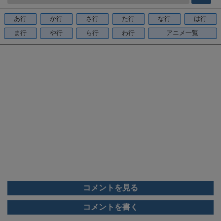
b
o
あ行
か行
さ行
た行
な行
は行
o
ま行
や行
ら行
わ行
アニメ一覧
k
コメントを見る
コメントを書く