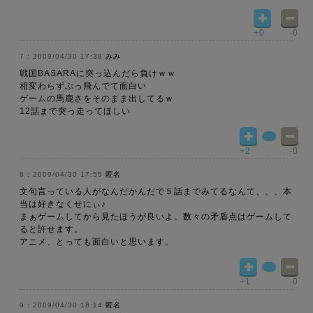
+0
-0
2009/04/30 17:38
みみ
戦国BASARAに突っ込んだら負けｗｗ
相変わらずぶっ飛んでて面白い
ゲームの馬鹿さをそのまま出してるｗ
12話まで突っ走ってほしい
+2
-0
2009/04/30 17:55
匿名
文句言っている人がなんだかんだで５話までみてるなんて、、、本
当は好きなくせにぃ♪
まぁゲームしてから見たほうが良いよ。数々の矛盾点はゲームして
ると許せます。
アニメ、とっても面白いと思います。
+1
-0
2009/04/30 18:14
匿名