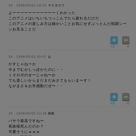
2009/05/02 18:22
マスタロウ
よーーーーーーーーーーーくわかった
このアニメはいちいちつっこんでたら疲れるだけだ
このアニメの楽しみ方は細かいことお気にせずぶっとんだ戦闘シー
ンお見ることだ
+0
-0
2009/05/02 20:07
お
かすじゃねーか
今までむかしっぽかたのに・・
くそロボのせーじゃね〜か
でも楽しいからまだまだみさてもらいま〜す！
ながまさ＆お市感動だぜ〜・・
+0
-0
2009/05/02 21:46
朔夜
バサラ最高ですね〜
長政様死んだのか？
可愛そうにｗｗｗ