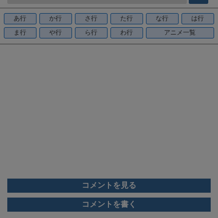
b
o
あ行
か行
さ行
た行
な行
は行
o
ま行
や行
ら行
わ行
アニメ一覧
k
コメントを見る
コメントを書く