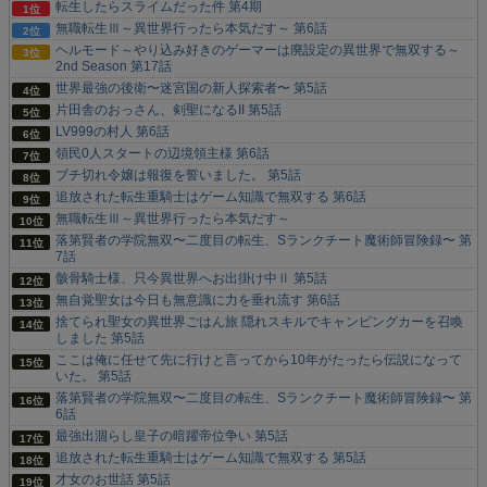
転生したらスライムだった件 第4期
無職転生Ⅲ～異世界行ったら本気だす～ 第6話
ヘルモード～やり込み好きのゲーマーは廃設定の異世界で無双する～
2nd Season 第17話
世界最強の後衛〜迷宮国の新人探索者〜 第5話
片田舎のおっさん、剣聖になるII 第5話
LV999の村人 第6話
領民0人スタートの辺境領主様 第6話
ブチ切れ令嬢は報復を誓いました。 第5話
追放された転生重騎士はゲーム知識で無双する 第6話
無職転生Ⅲ～異世界行ったら本気だす～
落第賢者の学院無双〜二度目の転生、Sランクチート魔術師冒険録〜 第
7話
骸骨騎士様、只今異世界へお出掛け中Ⅱ 第5話
無自覚聖女は今日も無意識に力を垂れ流す 第6話
捨てられ聖女の異世界ごはん旅 隠れスキルでキャンピングカーを召喚
しました 第5話
ここは俺に任せて先に行けと言ってから10年がたったら伝説になって
いた。 第5話
落第賢者の学院無双〜二度目の転生、Sランクチート魔術師冒険録〜 第
6話
最強出涸らし皇子の暗躍帝位争い 第5話
追放された転生重騎士はゲーム知識で無双する 第5話
才女のお世話 第5話