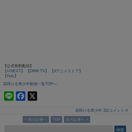
【公式有料配信】
【U-NEXT】
【DMM TV】
【dアニメストア】
【Hulu】
花咲ける青少年動画一覧TOPへ
Li
F
X
n
a
花咲ける青少年 3話
コメント:
4
e
c
< 前の記事へ
TOP
次の記事へ >
e