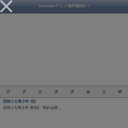
Youtubeアニメ無料動画++
日
月
火
水
木
金
土
終
花咲ける青少年 3話
花咲ける青少年 第3話「眠れぬ夜」