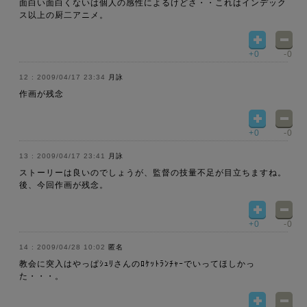
面白い面白くないは個人の感性によるけどさ・・これはインデック
ス以上の厨二アニメ。
+0
-0
2009/04/17 23:34
月詠
作画が残念
+0
-0
2009/04/17 23:41
月詠
ストーリーは良いのでしょうが、監督の技量不足が目立ちますね。
後、今回作画が残念。
+0
-0
2009/04/28 10:02
匿名
教会に突入はやっぱｼｭﾘさんのﾛｹｯﾄﾗﾝﾁｬｰでいってほしかっ
た・・・。