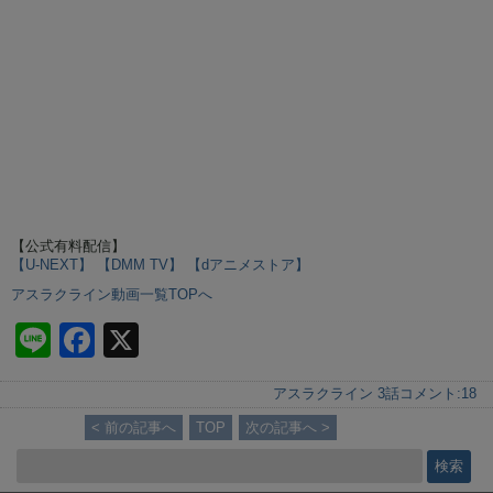
【公式有料配信】
【U-NEXT】
【DMM TV】
【dアニメストア】
アスラクライン動画一覧TOPへ
Li
F
X
n
a
アスラクライン 3話
コメント:
18
e
c
< 前の記事へ
TOP
次の記事へ >
e
b