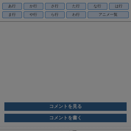
o
あ行
か行
さ行
た行
な行
は行
o
ま行
や行
ら行
わ行
アニメ一覧
k
コメントを見る
コメントを書く