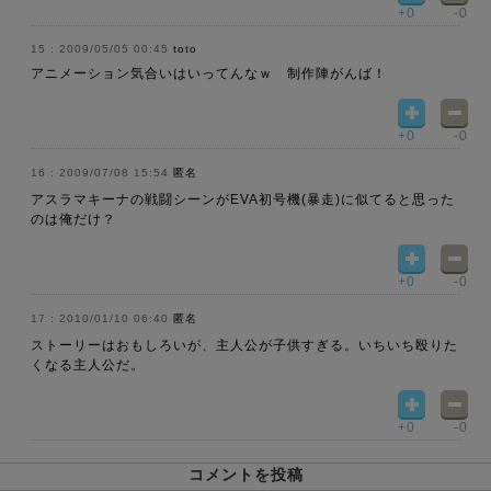
+0
-0
2009/05/05 00:45
toto
アニメーション気合いはいってんなｗ 制作陣がんば！
+0
-0
2009/07/08 15:54
匿名
アスラマキーナの戦闘シーンがEVA初号機(暴走)に似てると思った
のは俺だけ？
+0
-0
2010/01/10 06:40
匿名
ストーリーはおもしろいが、主人公が子供すぎる。いちいち殴りた
くなる主人公だ。
+0
-0
コメントを投稿