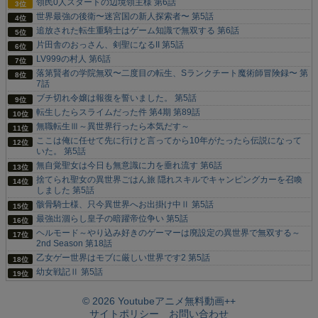
領民0人スタートの辺境領主様 第6話
世界最強の後衛〜迷宮国の新人探索者〜 第5話
追放された転生重騎士はゲーム知識で無双する 第6話
片田舎のおっさん、剣聖になるII 第5話
LV999の村人 第6話
落第賢者の学院無双〜二度目の転生、Sランクチート魔術師冒険録〜 第
7話
ブチ切れ令嬢は報復を誓いました。 第5話
転生したらスライムだった件 第4期 第89話
無職転生Ⅲ～異世界行ったら本気だす～
ここは俺に任せて先に行けと言ってから10年がたったら伝説になって
いた。 第5話
無自覚聖女は今日も無意識に力を垂れ流す 第6話
捨てられ聖女の異世界ごはん旅 隠れスキルでキャンピングカーを召喚
しました 第5話
骸骨騎士様、只今異世界へお出掛け中Ⅱ 第5話
最強出涸らし皇子の暗躍帝位争い 第5話
ヘルモード～やり込み好きのゲーマーは廃設定の異世界で無双する～
2nd Season 第18話
乙女ゲー世界はモブに厳しい世界です2 第5話
幼女戦記Ⅱ 第5話
© 2026 Youtubeアニメ無料動画++
サイトポリシー
お問い合わせ