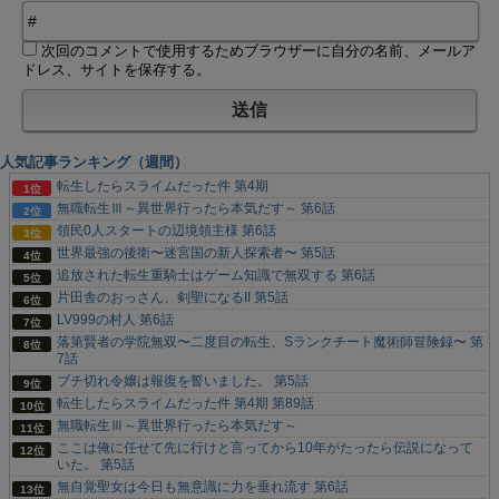
次回のコメントで使用するためブラウザーに自分の名前、メールア
ドレス、サイトを保存する。
人気記事ランキング（週間）
転生したらスライムだった件 第4期
無職転生Ⅲ～異世界行ったら本気だす～ 第6話
領民0人スタートの辺境領主様 第6話
世界最強の後衛〜迷宮国の新人探索者〜 第5話
追放された転生重騎士はゲーム知識で無双する 第6話
片田舎のおっさん、剣聖になるII 第5話
LV999の村人 第6話
落第賢者の学院無双〜二度目の転生、Sランクチート魔術師冒険録〜 第
7話
ブチ切れ令嬢は報復を誓いました。 第5話
転生したらスライムだった件 第4期 第89話
無職転生Ⅲ～異世界行ったら本気だす～
ここは俺に任せて先に行けと言ってから10年がたったら伝説になって
いた。 第5話
無自覚聖女は今日も無意識に力を垂れ流す 第6話