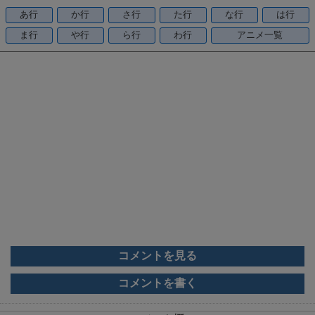
o
あ行
か行
さ行
た行
な行
は行
o
ま行
や行
ら行
わ行
アニメ一覧
k
コメントを見る
コメントを書く