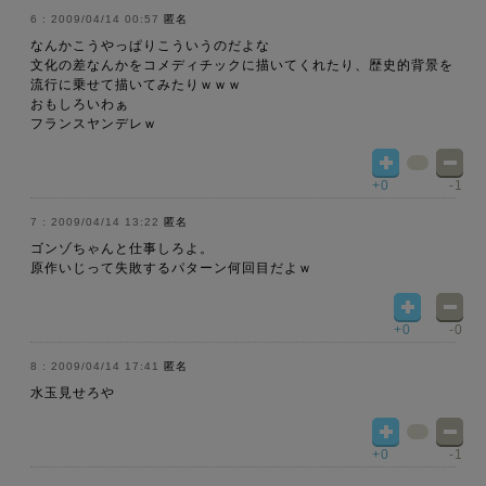
2009/04/14 00:57
匿名
なんかこうやっぱりこういうのだよな
文化の差なんかをコメディチックに描いてくれたり、歴史的背景を
流行に乗せて描いてみたりｗｗｗ
おもしろいわぁ
フランスヤンデレｗ
+0
-1
2009/04/14 13:22
匿名
ゴンゾちゃんと仕事しろよ。
原作いじって失敗するパターン何回目だよｗ
+0
-0
2009/04/14 17:41
匿名
水玉見せろや
+0
-1