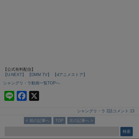
【公式有料配信】
【U-NEXT】
【DMM TV】
【dアニメストア】
シャングリ・ラ動画一覧TOPへ
Li
F
X
n
a
シャングリ・ラ 2話
コメント:
13
e
c
< 前の記事へ
TOP
次の記事へ >
e
b