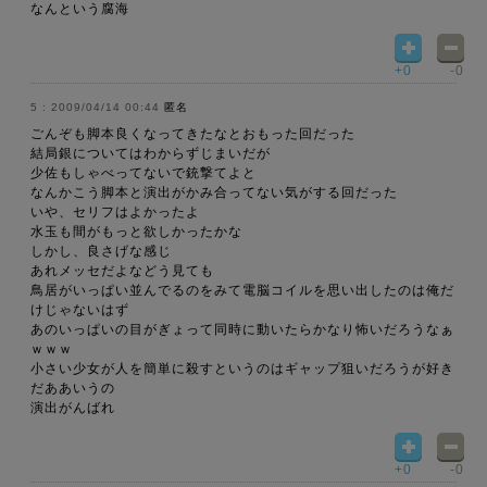
なんという腐海
+0
-0
2009/04/14 00:44
匿名
ごんぞも脚本良くなってきたなとおもった回だった
結局銀についてはわからずじまいだが
少佐もしゃべってないで銃撃てよと
なんかこう脚本と演出がかみ合ってない気がする回だった
いや、セリフはよかったよ
水玉も間がもっと欲しかったかな
しかし、良さげな感じ
あれメッセだよなどう見ても
鳥居がいっぱい並んでるのをみて電脳コイルを思い出したのは俺だ
けじゃないはず
あのいっぱいの目がぎょって同時に動いたらかなり怖いだろうなぁ
ｗｗｗ
小さい少女が人を簡単に殺すというのはギャップ狙いだろうが好き
だああいうの
演出がんばれ
+0
-0