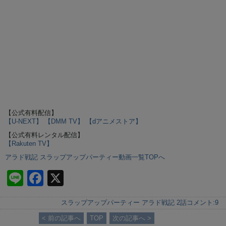
【公式有料配信】
【U-NEXT】
【DMM TV】
【dアニメストア】
【公式有料レンタル配信】
【Rakuten TV】
アラド戦記 スラップアップパーティー動画一覧TOPへ
Li
F
X
n
a
スラップアップパーティー アラド戦記 2話
コメント:
9
e
c
< 前の記事へ
TOP
次の記事へ >