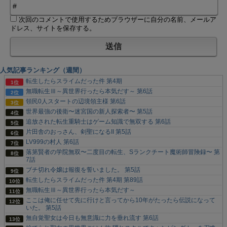
次回のコメントで使用するためブラウザーに自分の名前、メールア
ドレス、サイトを保存する。
人気記事ランキング（週間）
転生したらスライムだった件 第4期
無職転生Ⅲ～異世界行ったら本気だす～ 第6話
領民0人スタートの辺境領主様 第6話
世界最強の後衛〜迷宮国の新人探索者〜 第5話
追放された転生重騎士はゲーム知識で無双する 第6話
片田舎のおっさん、剣聖になるII 第5話
LV999の村人 第6話
落第賢者の学院無双〜二度目の転生、Sランクチート魔術師冒険録〜 第
7話
ブチ切れ令嬢は報復を誓いました。 第5話
転生したらスライムだった件 第4期 第89話
無職転生Ⅲ～異世界行ったら本気だす～
ここは俺に任せて先に行けと言ってから10年がたったら伝説になって
いた。 第5話
無自覚聖女は今日も無意識に力を垂れ流す 第6話