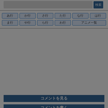
e
b
o
あ行
か行
さ行
た行
な行
は行
o
ま行
や行
ら行
わ行
アニメ一覧
k
コメントを見る
コメントを書く