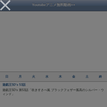
Youtubeアニメ無料動画++
日
月
火
水
木
金
土
終
遊戯王5D’s 53話
遊戯王5D’s 第53話「吹きすさべ嵐 ブラックフェザー孤高のシルバー・ウ
ィンド」