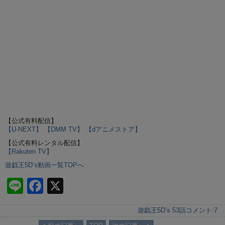
【公式有料配信】
【U-NEXT】
【DMM TV】
【dアニメストア】
【公式有料レンタル配信】
【Rakuten TV】
遊戯王5D’s動画一覧TOPへ
Li
F
X
n
a
遊戯王5D’s 53話
コメント:
7
e
c