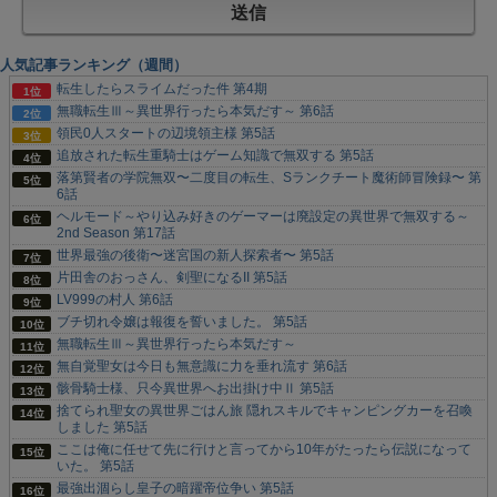
人気記事ランキング（週間）
転生したらスライムだった件 第4期
無職転生Ⅲ～異世界行ったら本気だす～ 第6話
領民0人スタートの辺境領主様 第5話
追放された転生重騎士はゲーム知識で無双する 第5話
落第賢者の学院無双〜二度目の転生、Sランクチート魔術師冒険録〜 第
6話
ヘルモード～やり込み好きのゲーマーは廃設定の異世界で無双する～
2nd Season 第17話
世界最強の後衛〜迷宮国の新人探索者〜 第5話
片田舎のおっさん、剣聖になるII 第5話
LV999の村人 第6話
ブチ切れ令嬢は報復を誓いました。 第5話
無職転生Ⅲ～異世界行ったら本気だす～
無自覚聖女は今日も無意識に力を垂れ流す 第6話
骸骨騎士様、只今異世界へお出掛け中Ⅱ 第5話
捨てられ聖女の異世界ごはん旅 隠れスキルでキャンピングカーを召喚
しました 第5話
ここは俺に任せて先に行けと言ってから10年がたったら伝説になって
いた。 第5話
最強出涸らし皇子の暗躍帝位争い 第5話