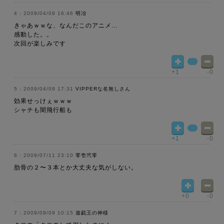
2009/04/09 16:46
明冶
きゃあｗｗな、なんだこのアニメ…
感動した。。
次回が楽しみです
+1
-0
2009/04/09 17:31
VIPPERな名無しさん
効果せっけぇｗｗｗ
シャチも闇飛行船も
+1
-0
2009/07/11 23:10
零壱弐零
肋骨の２〜３本とか大丈夫な気がしない。
+0
-0
2009/09/09 10:15
遊戯王の神様