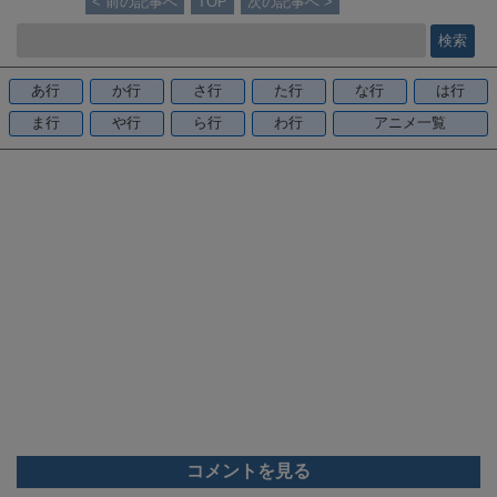
< 前の記事へ
TOP
次の記事へ >
e
b
o
あ行
か行
さ行
た行
な行
は行
o
ま行
や行
ら行
わ行
アニメ一覧
k
コメントを見る