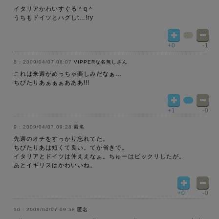
イタリアかわいすぐる＾q＾
うちもドイツとハグしt…!ry
+0
-1
2009/04/07 08:07
VIPPERな名無しさん
これは来週がめっちゃ楽しみだなぁ…
ちびたりあぁぁぁあああ!!!
+1
-0
2009/04/07 09:28
匿名
先週のオチをすっかり忘れてた。
ちびたりあは短くて良い。てか省きで。
イタリアとドイツは仲ええなぁ。ちゅーはビックリしたが。
あとイギリスはかわいいね。
+0
-0
2009/04/07 09:58
匿名