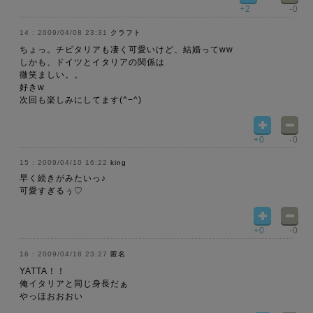
+2
-0
2009/04/08 23:31
クラフト
ちょっ。チビタリアも凄く可愛いけど、結婚ってww
しかも、ドイツとイタリアの関係は
微笑ましい。。
好きw
次回も楽しみにしてます(^−^)
+0
-0
2009/04/10 16:22
king
早く続きがみたいっ♪
可愛すぎるぅ♡
+0
-0
2009/04/18 23:27
匿名
YATTA！！
俺イタリアと同じ身長だぁ
やっほおおおい