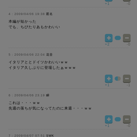
+1
-0
2009/04/06 19:38
匿名
本編が短かった
でも、ちびたりあもかわいい
+2
-0
2009/04/06 22:04
花音
イタリアととドイツかわいいｗｗ
イタリア久しぶりに登場したぁｗｗｗ
+1
-1
2009/04/06 23:19
瞬
これは・・・ｗｗ
先週の落ちが気になってたのに来週・・・ｗｗ
+1
-0
2009/04/07 07:51
SWK