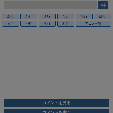
e
b
o
あ行
か行
さ行
た行
な行
は行
o
ま行
や行
ら行
わ行
アニメ一覧
k
コメントを見る
コメントを書く