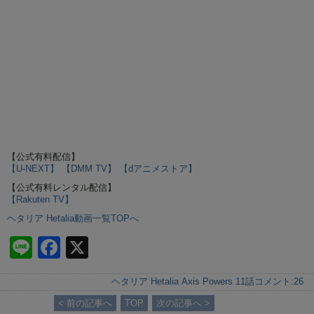
【公式有料配信】
【U-NEXT】
【DMM TV】
【dアニメストア】
【公式有料レンタル配信】
【Rakuten TV】
ヘタリア Hetalia動画一覧TOPへ
Li
F
X
n
a
ヘタリア Hetalia Axis Powers 11話
コメント:
26
e
c
< 前の記事へ
TOP
次の記事へ >