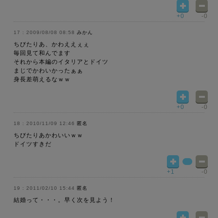
+0
-0
2009/08/08 08:58
みかん
ちびたりあ、かわええぇぇ
毎回見て和んでます
それから本編のイタリアとドイツ
まじでかわいかったぁぁ
身長差萌えるなｗｗ
+0
-0
2010/11/09 12:46
匿名
ちびたりあかわいいｗｗ
ドイツすきだ
+1
-0
2011/02/10 15:44
匿名
結婚って・・・。早く次を見よう！