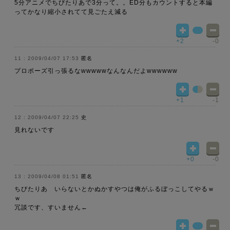
5分アニメでちびたりあで3分って。。ED分もカウントすると本編
ってかなり縮小されてて見ごたえ減る
+2
-0
2009/04/07 17:53
匿名
プロポーズ引っ張るなwwwwwなんなんだよwwwwww
+1
-1
2009/04/07 22:25
史
見れないです
+0
-0
2009/04/08 01:51
匿名
ちびたりあ いらないとかぬかすやつは俺がふるぼっこしてやるｗ
ｗ
冗談です、すいません←