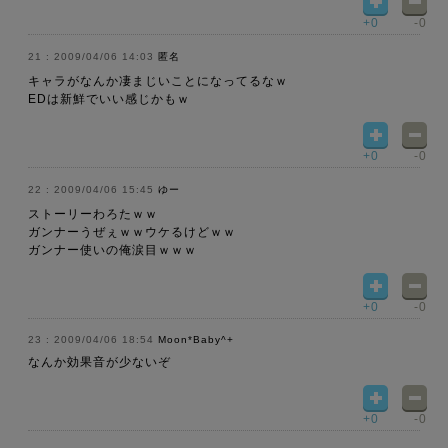
+0
-0
2009/04/06 14:03
匿名
キャラがなんか凄まじいことになってるなｗ
EDは新鮮でいい感じかもｗ
+0
-0
2009/04/06 15:45
ゆー
ストーリーわろたｗｗ
ガンナーうぜぇｗｗウケるけどｗｗ
ガンナー使いの俺涙目ｗｗｗ
+0
-0
2009/04/06 18:54
Moon*Baby^+
なんか効果音が少ないぞ
+0
-0