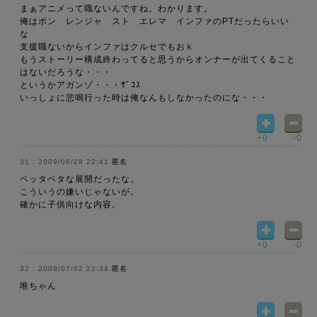
まぁアニメって職ないんですね。わかります。
俺はポン レンジャ スト エレマ インファのPTだったらいい
な
支援職ないからインファはクルセでもおｋ
もうストーリー構成終わってると思うからオンナーが出てくること
はないだろうな・・・
というかアガンゾ・・・ｻﾞｺｽ
いっしょに悲鳴行った時は俺なんもしなかったのにな・・・
+0
-0
2009/06/28 22:41
匿名
ベッタベタな展開だったな。
こういうの嫌いじゃないが。
確かに子供向けな内容。
+0
-0
2009/07/02 22:34
匿名
唯ちゃん