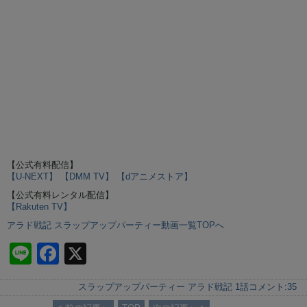
【公式有料配信】
【U-NEXT】
【DMM TV】
【dアニメストア】
【公式有料レンタル配信】
【Rakuten TV】
アラド戦記 スラップアップパーティー動画一覧TOPへ
Li
F
X
n
a
スラップアップパーティー アラド戦記 1話
コメント:
35
e
c