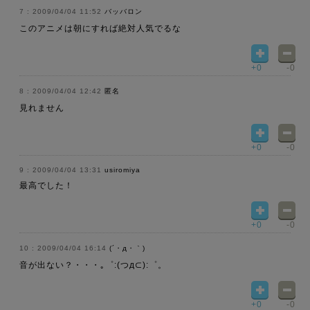
2009/04/04 11:52
バッバロン
このアニメは朝にすれば絶対人気でるな
+0
-0
2009/04/04 12:42
匿名
見れません
+0
-0
2009/04/04 13:31
usiromiya
最高でした！
+0
-0
2009/04/04 16:14
(´・д・｀)
音が出ない？・・・｡゜:(つд⊂):゜。
+0
-0