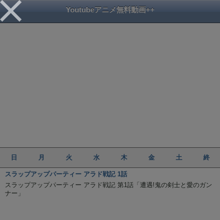
Youtubeアニメ無料動画++
日
月
火
水
木
金
土
終
スラップアップパーティー アラド戦記 1話
スラップアップパーティー アラド戦記 第1話「遭遇!鬼の剣士と愛のガン
ナー」