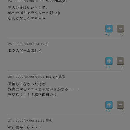
2009/04/06 18:59
Moon*Baby^+
主人公達はいいとして、
他の登場キャラクターの顔つき
なんとかしろｗｗｗｗ
+0
-0
2009/04/07 14:17
s
ＥＤのゲームほしす
+0
-0
2009/04/08 02:01
ねくそん戦記
期待してなかったけど
深夜にやるアニメじゃないきがする・・・
朝やれよ！！！結構面白いよ
+0
-0
2009/04/08 21:15
匿名
何か懐かしい・・・