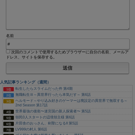
名前
次回のコメントで使用するためブラウザーに自分の名前、メールア
ドレス、サイトを保存する。
人気記事ランキング（週間）
転生したらスライムだった件 第4期
無職転生Ⅲ～異世界行ったら本気だす～ 第6話
ヘルモード～やり込み好きのゲーマーは廃設定の異世界で無双する～
2nd Season 第17話
世界最強の後衛〜迷宮国の新人探索者〜 第5話
領民0人スタートの辺境領主様 第6話
片田舎のおっさん、剣聖になるII 第5話
LV999の村人 第6話