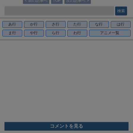
< 前の記事へ
TOP
次の記事へ >
e
b
o
あ行
か行
さ行
た行
な行
は行
o
ま行
や行
ら行
わ行
アニメ一覧
k
コメントを見る