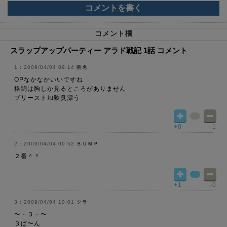
コメントを書く
コメント欄
スラップアップパーティー アラド戦記 1話 コメント
2009/04/04 09:14
匿名
OPなかなかいいですね
格闘は胸しか見るところがありません
プリースト加齢臭漂う
+0
-1
2009/04/04 09:52
ＢＵＭＰ
２番＾＾
+1
-0
2009/04/04 10:01
クラ
〜・３・〜
３ば〜ん