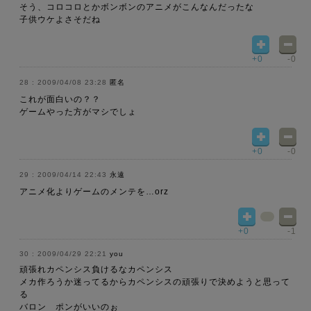
そう、コロコロとかボンボンのアニメがこんなんだったな
子供ウケよさそだね
+0
-0
2009/04/08 23:28
匿名
これが面白いの？？
ゲームやった方がマシでしょ
+0
-0
2009/04/14 22:43
永遠
アニメ化よりゲームのメンテを…orz
+0
-1
2009/04/29 22:21
you
頑張れカペンシス負けるなカペンシス
メカ作ろうか迷ってるからカペンシスの頑張りで決めようと思って
る
バロン ポンがいいのぉ