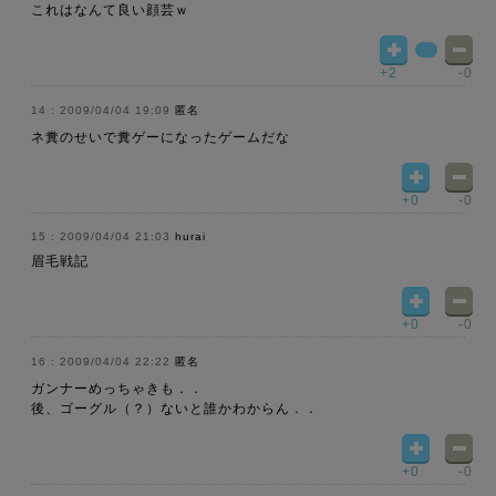
これはなんて良い顔芸ｗ
+2
-0
2009/04/04 19:09
匿名
ネ糞のせいで糞ゲーになったゲームだな
+0
-0
2009/04/04 21:03
hurai
眉毛戦記
+0
-0
2009/04/04 22:22
匿名
ガンナーめっちゃきも．．
後、ゴーグル（？）ないと誰かわからん．．
+0
-0