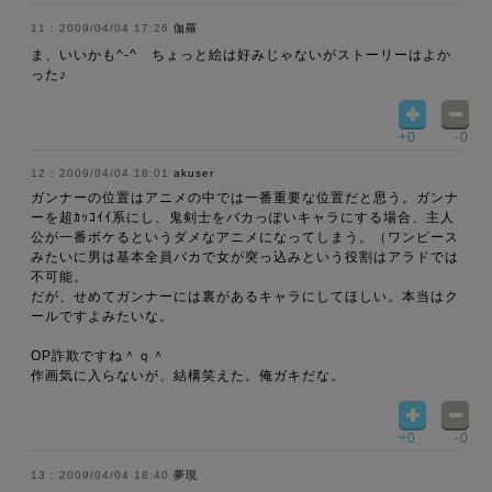
2009/04/04 17:26
伽羅
ま、いいかも^-^ ちょっと絵は好みじゃないがストーリーはよか
った♪
+0
-0
2009/04/04 18:01
akuser
ガンナーの位置はアニメの中では一番重要な位置だと思う。ガンナ
ーを超ｶｯｺｲｲ系にし、鬼剣士をバカっぽいキャラにする場合、主人
公が一番ボケるというダメなアニメになってしまう。（ワンピース
みたいに男は基本全員バカで女が突っ込みという役割はアラドでは
不可能。
だが、せめてガンナーには裏があるキャラにしてほしい。本当はク
ールですよみたいな。
OP詐欺ですね＾ｑ＾
作画気に入らないが、結構笑えた。俺ガキだな。
+0
-0
2009/04/04 18:40
夢現