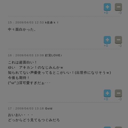
+0
-0
2009/04/03 12:53
k佐倉ｋｌ
中々面白かった。
+0
-0
2009/04/03 13:09
釘宮LOVE♪
これは超面白い！
ゆい アキカン！のなじみんかｗ
知られてない声優使ってるとこがいい！(出世作になりそうｗ)
今後も期待！
(^ω^;)澪可愛すぎだぉ･･･
+0
-0
2009/04/03 13:18
Gold
おいおい・・・
どっからどう見てもつぐみだろ