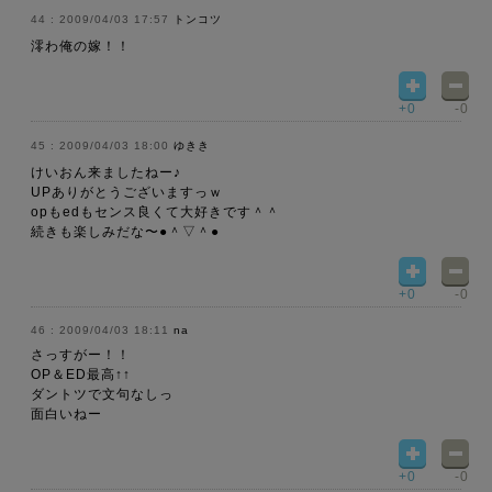
2009/04/03 17:57
トンコツ
澪わ俺の嫁！！
+0
-0
2009/04/03 18:00
ゆきき
けいおん来ましたねー♪
UPありがとうございますっｗ
opもedもセンス良くて大好きです＾＾
続きも楽しみだな〜●＾▽＾●
+0
-0
2009/04/03 18:11
na
さっすがー！！
OP＆ED最高↑↑
ダントツで文句なしっ
面白いねー
+0
-0