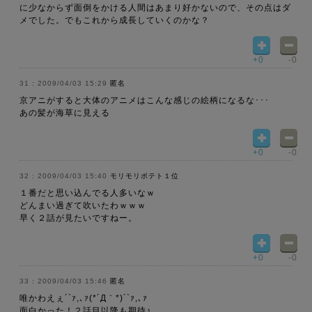
に少なからず面倒をかける人間はあまり好かないので、その点はダ
メでした。でもこれから成長していくのかな？
+0
-0
2009/04/03 15:29
匿名
京アニがすると大体のアニメはこんな感じの絵柄になるな･･･
あの髪が海草に見える
+0
-0
2009/04/03 15:40
モリモリポテト１位
１番だと思い込んでる人多いなｗ
どんまい過ぎて吹いたわｗｗｗ
早く２話が見たいですねー。
+0
-0
2009/04/03 15:46
匿名
唯かわえぇ´`ｧ,､ｧ(*´Д｀*)´`ｧ,､ｧ
面白かった！２話目以降も期待♪