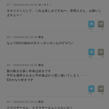
2009/04/03 18:33
ＭＩＮＴＩ
ギタリストとして、これは楽しみですね〜。管理人さん、お願いし
ますよ〜！
+0
-0
2009/04/03 18:39
匿名
なんでEDの始めの方スッポンポンなの\(^o^)／
+0
-0
2009/04/03 19:00
匿名
髪の動きが多い作画は好きです
平沢を連呼されると平沢進ばかり思い描いてしまう・・・
EDかなり好きです
+0
-0
2009/04/03 19:14
匿名
クラウザーさん、クラウザーさんじゃないか！