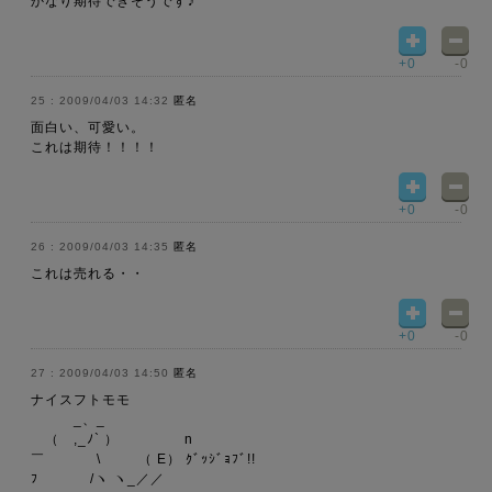
かなり期待できそうです♪
+0
-0
2009/04/03 14:32
匿名
面白い、可愛い。
これは期待！！！！
+0
-0
2009/04/03 14:35
匿名
これは売れる・・
+0
-0
2009/04/03 14:50
匿名
ナイスフトモモ
_、_
（ ,_ﾉ` ） n
￣ \ （ E） ｸﾞｯｼﾞｮﾌﾞ!!
ﾌ /ヽ ヽ_／／