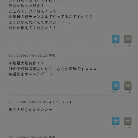
けいおん！面白いですね！！
みおがめちゃ好き！
ところで、けいおん！って
金曜日の何チャンネルでやってるんですか？？
よく分かんないんですけど・・・。
だれか教えてください！！
+0
-0
2009/04/04 11:13
匿名
今期最大期待作！！
ｳﾁの学校軽音部ないから、なんか新鮮ですｗｗｗ
毎週見ますｗｗ(ﾟ∀ﾟ )
+0
-0
2009/04/04 11:37
★☆ハッチ☆★
唯の天然さがかわいいｗ
+0
-0
2009/04/04 11:45
匿名