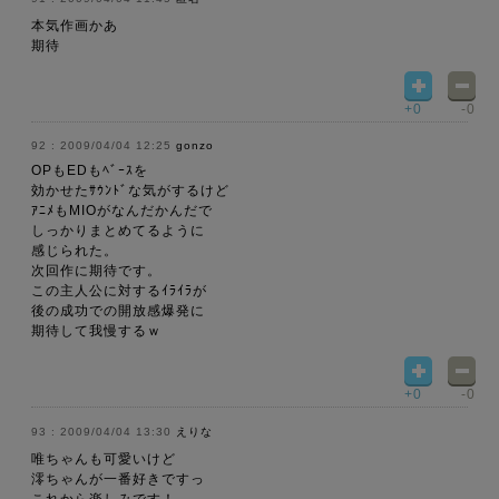
本気作画かあ
期待
+0
-0
2009/04/04 12:25
gonzo
OPもEDもﾍﾞｰｽを
効かせたｻｳﾝﾄﾞな気がするけど
ｱﾆﾒもMIOがなんだかんだで
しっかりまとめてるように
感じられた。
次回作に期待です。
この主人公に対するｲﾗｲﾗが
後の成功での開放感爆発に
期待して我慢するｗ
+0
-0
2009/04/04 13:30
えりな
唯ちゃんも可愛いけど
澪ちゃんが一番好きですっ