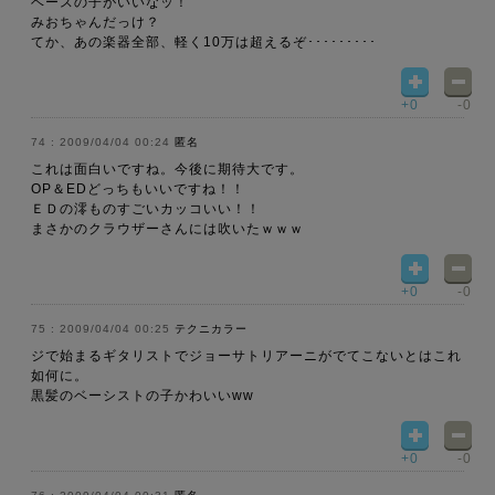
ベースの子がいいなッ！
みおちゃんだっけ？
てか、あの楽器全部、軽く10万は超えるぞ･････････
+0
-0
2009/04/04 00:24
匿名
これは面白いですね。今後に期待大です。
OP＆EDどっちもいいですね！！
ＥＤの澪ものすごいカッコいい！！
まさかのクラウザーさんには吹いたｗｗｗ
+0
-0
2009/04/04 00:25
テクニカラー
ジで始まるギタリストでジョーサトリアーニがでてこないとはこれ
如何に。
黒髪のベーシストの子かわいいww
+0
-0