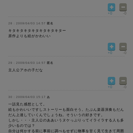
+0
-0
2009/04/03 14:57
匿名
キタキタキタキタキタキタキター
原作よりも絵がかわいい
+0
-0
2009/04/03 14:57
匿名
主人公アホの子だな
+0
-0
2009/04/03 15:17
あ
一話見た感想として。
絵もかわいいですしストーリーも面白そう。たぶん楽器演奏もだん
だん上達していくんでしょうね。そういうの好きです。
しかし・・・主人公のああいうヌケっぷりってイライラする人も多
少いるのでは？
自分は何かする前に事前に調べもせずに物事を甘く見て生きて周囲