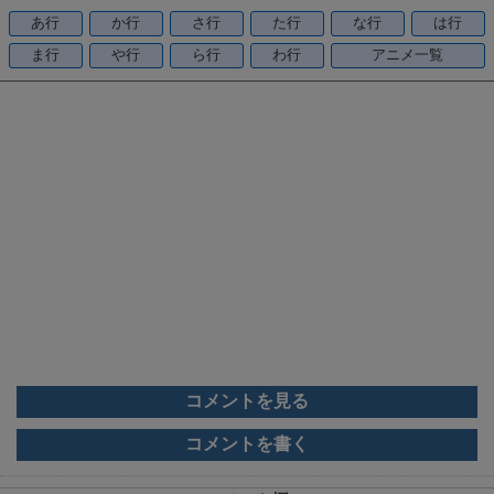
o
あ行
か行
さ行
た行
な行
は行
o
ま行
や行
ら行
わ行
アニメ一覧
k
コメントを見る
コメントを書く