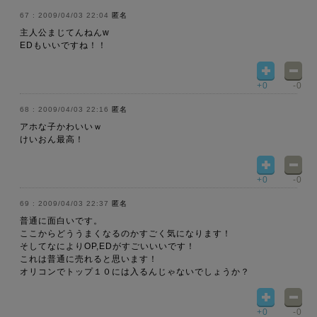
2009/04/03 22:04
匿名
主人公まじてんねんw
EDもいいですね！！
+0
-0
2009/04/03 22:16
匿名
アホな子かわいいｗ
けいおん最高！
+0
-0
2009/04/03 22:37
匿名
普通に面白いです。
ここからどううまくなるのかすごく気になります！
そしてなによりOP,EDがすごいいいです！
これは普通に売れると思います！
オリコンでトップ１０には入るんじゃないでしょうか？
+0
-0