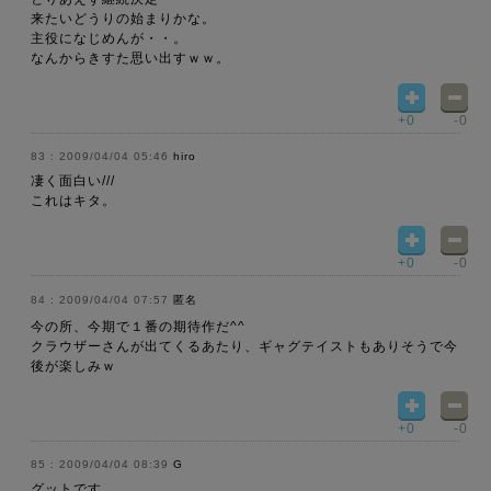
来たいどうりの始まりかな。
主役になじめんが・・。
なんからきすた思い出すｗｗ。
+0
-0
2009/04/04 05:46
hiro
凄く面白い///
これはキタ。
+0
-0
2009/04/04 07:57
匿名
今の所、今期で１番の期待作だ^^
クラウザーさんが出てくるあたり、ギャグテイストもありそうで今
後が楽しみｗ
+0
-0
2009/04/04 08:39
G
グットです