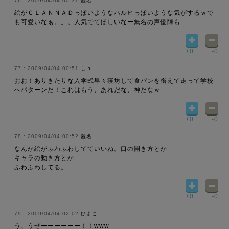
2009/04/04 00:31
匿名
絵がＣＬＡＮＮＡＤっぽいようなハルヒっぽいような気がするｗで
も可愛いなぁ。。。人気でてほしいなー無名の声優陣も
+0
-0
2009/04/04 00:51
しｎ
おお！ありきたりな入学式早々寝坊して食パンを銜えて走って学校
へパターンだ！これはもう、あれだな、神だなｗ
+0
-0
2009/04/04 00:52
匿名
なんか絵がふわふわしてていいね。口の開き方とか
キャラの動き方とか
ふわふわしてる。
+0
-0
2009/04/04 02:02
ひよこ
う、うぜーーーーーー！！www