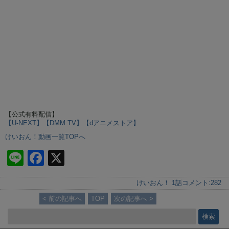
【公式有料配信】
【U-NEXT】
【DMM TV】
【dアニメストア】
けいおん！動画一覧TOPへ
Li
F
X
n
a
けいおん！ 1話
コメント:
282
e
c
< 前の記事へ
TOP
次の記事へ >
e
b