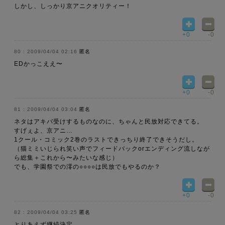
しかし、しっかり京アニクオリティー！
+0
-0
2009/04/04 02:16
匿名
EDかっこええ〜
+0
-0
2009/04/04 03:04
匿名
ネタはアキバ受けするものなのに、ちゃんと民放対応できてる。
すげぇよ、京アニ…
1クール・コミック2巻のラストできっちり終了できそうだし。
（猫ミミいじられ笑い声でフィードバックorエンディング流しなが
ら総集＋これから〜みたいな感じ）
でも、学園祭での澪の○○○○は民放でもやるのか？
+0
-0
2009/04/04 03:25
匿名
とりあえず継続決定