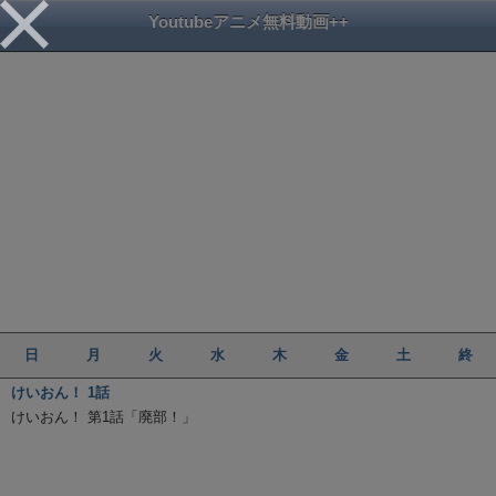
Youtubeアニメ無料動画++
日
月
火
水
木
金
土
終
けいおん！ 1話
けいおん！ 第1話「廃部！」