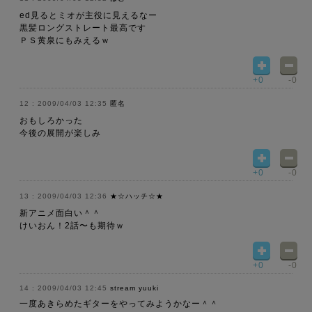
ed見るとミオが主役に見えるなー
黒髪ロングストレート最高です
ＰＳ黄泉にもみえるｗ
+0
-0
2009/04/03 12:35
匿名
おもしろかった
今後の展開が楽しみ
+0
-0
2009/04/03 12:36
★☆ハッチ☆★
新アニメ面白い＾＾
けいおん！2話〜も期待ｗ
+0
-0
2009/04/03 12:45
stream yuuki
一度あきらめたギターをやってみようかなー＾＾