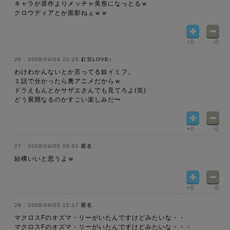
キャラが原作よりメッチャ美形になっとるｗ
クロウディアとか面影ねぇｗｗ
+0
-0
2009/04/04 22:25
釘宮LOVE♪
わけわかんないとか言ってる奴イミフ。
１話で分かったら糞アニメだからｗ
ドラえもんとかサザエさんでも見てろよ(笑)
どう展開なるのかすごい楽しみだ〜
+0
-0
2009/04/05 00:01
匿名
結構いいと思うよｗ
+0
-0
2009/04/05 12:17
匿名
マクロスFのオズマ・リーがいたんですけどみたいな・・
マクロスFのオズマ・リーがいたんですけどみたいな・・・