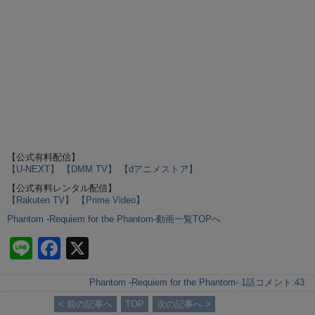
【公式有料配信】
【U-NEXT】
【DMM TV】
【dアニメストア】
【公式有料レンタル配信】
【Rakuten TV】
【Prime Video】
Phantom -Requiem for the Phantom-動画一覧TOPへ
Li
F
X
n
a
Phantom -Requiem for the Phantom- 1話
コメント:
43
e
c
< 前の記事へ
TOP
次の記事へ >