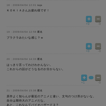
2009/04/04 12:01
tojo
ＫＯＫＩＡさんお疲れ様です！
+0
-0
2009/04/04 12:58
匿名
ブラクラみたいな感じ？ｗ
+0
-0
2009/04/04 14:33
匿名
はっきり言ってわけわかんない。
これからの話がどうなるのか分からない。
+1
-0
2009/04/04 15:36
匿名
原作よく知らんが最近のアニメと違い、文句のつけ所がないな。
自分は期待大のアニメだな。
あと、これなんてバイオハザード３？