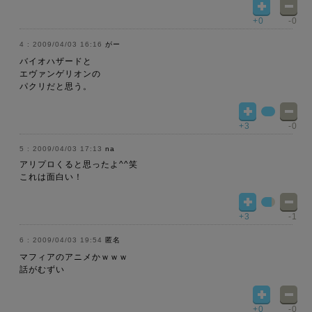
+0
-0
2009/04/03 16:16
がー
バイオハザードと
エヴァンゲリオンの
パクリだと思う。
+3
-0
2009/04/03 17:13
na
アリプロくると思ったよ^^笑
これは面白い！
+3
-1
2009/04/03 19:54
匿名
マフィアのアニメかｗｗｗ
話がむずい
+0
-0