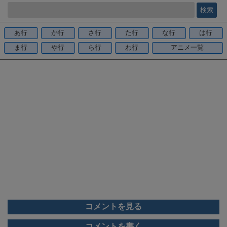
e
b
o
あ行
か行
さ行
た行
な行
は行
o
ま行
や行
ら行
わ行
アニメ一覧
k
コメントを見る
コメントを書く