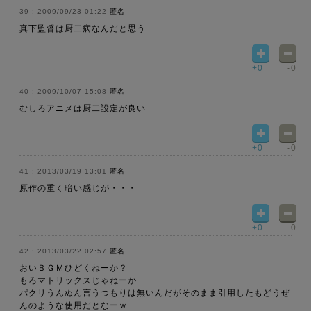
2009/09/23 01:22
匿名
真下監督は厨二病なんだと思う
+0
-0
2009/10/07 15:08
匿名
むしろアニメは厨二設定が良い
+0
-0
2013/03/19 13:01
匿名
原作の重く暗い感じが・・・
+0
-0
2013/03/22 02:57
匿名
おいＢＧＭひどくねーか？
もろマトリックスじゃねーか
パクリうんぬん言うつもりは無いんだがそのまま引用したもどうぜ
んのような使用だとなーｗ