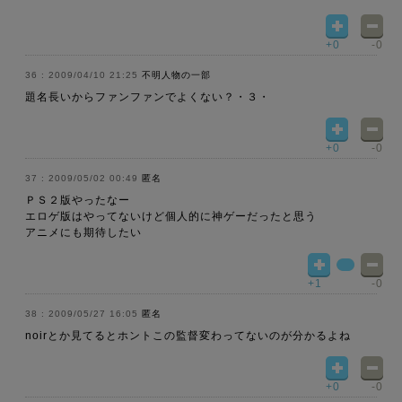
+0
-0
2009/04/10 21:25
不明人物の一部
題名長いからファンファンでよくない？・３・
+0
-0
2009/05/02 00:49
匿名
ＰＳ２版やったなー
エロゲ版はやってないけど個人的に神ゲーだったと思う
アニメにも期待したい
+1
-0
2009/05/27 16:05
匿名
noirとか見てるとホントこの監督変わってないのが分かるよね
+0
-0