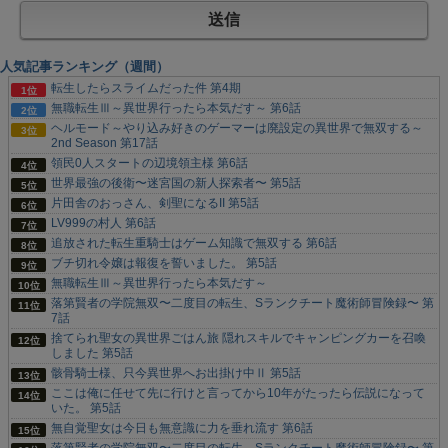
人気記事ランキング（週間）
転生したらスライムだった件 第4期
無職転生Ⅲ～異世界行ったら本気だす～ 第6話
ヘルモード～やり込み好きのゲーマーは廃設定の異世界で無双する～
2nd Season 第17話
領民0人スタートの辺境領主様 第6話
世界最強の後衛〜迷宮国の新人探索者〜 第5話
片田舎のおっさん、剣聖になるII 第5話
LV999の村人 第6話
追放された転生重騎士はゲーム知識で無双する 第6話
ブチ切れ令嬢は報復を誓いました。 第5話
無職転生Ⅲ～異世界行ったら本気だす～
落第賢者の学院無双〜二度目の転生、Sランクチート魔術師冒険録〜 第
7話
捨てられ聖女の異世界ごはん旅 隠れスキルでキャンピングカーを召喚
しました 第5話
骸骨騎士様、只今異世界へお出掛け中Ⅱ 第5話
ここは俺に任せて先に行けと言ってから10年がたったら伝説になって
いた。 第5話
無自覚聖女は今日も無意識に力を垂れ流す 第6話