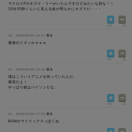
マクロスFのオズマ・リーがいたんですけどみたいな的な！！
20分30秒くらいに見える奴が明らかにオズマだ・・・
+0
-0
2009/04/05 16:17
匿名
最後のリズィかｗｗｗ
+0
-0
2009/04/06 10:10
匿名
僕はこういうアニメを待っていたんだ。
最高だよ！
やっぱり銃はパイソンだな…
+0
-0
2009/04/06 17:52
匿名
BGMがマトリックスっぽくね