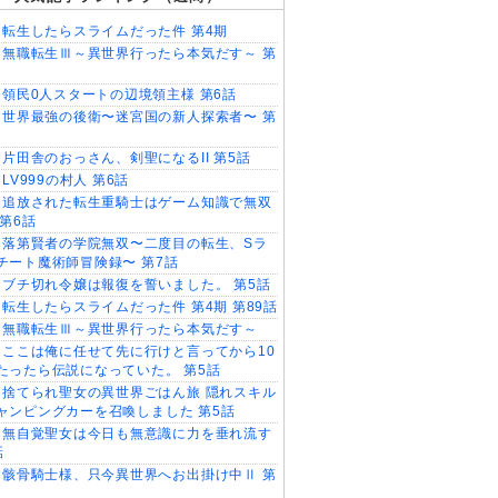
転生したらスライムだった件 第4期
無職転生Ⅲ～異世界行ったら本気だす～ 第
領民0人スタートの辺境領主様 第6話
世界最強の後衛〜迷宮国の新人探索者〜 第
片田舎のおっさん、剣聖になるII 第5話
LV999の村人 第6話
追放された転生重騎士はゲーム知識で無双
 第6話
落第賢者の学院無双〜二度目の転生、Sラ
チート魔術師冒険録〜 第7話
ブチ切れ令嬢は報復を誓いました。 第5話
転生したらスライムだった件 第4期 第89話
無職転生Ⅲ～異世界行ったら本気だす～
ここは俺に任せて先に行けと言ってから10
たったら伝説になっていた。 第5話
捨てられ聖女の異世界ごはん旅 隠れスキル
ャンピングカーを召喚しました 第5話
無自覚聖女は今日も無意識に力を垂れ流す
話
骸骨騎士様、只今異世界へお出掛け中Ⅱ 第