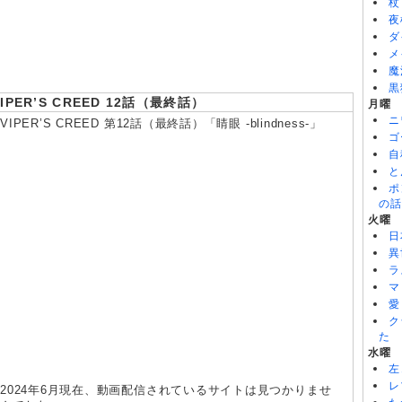
BLACK TORCH 第6話
杖
8/08
猫と竜 第7話
夜
8/08
本好きの下剋上 領主の養女(第4期) 第17話
ダ
メ
魔
黒
VIPER’S CREED 12話（最終話）
月曜
ニ
VIPER’S CREED 第12話（最終話）「睛眼 -blindness-」
ゴ
自
と
ポ
の話
火曜
日
異
ラ
マ
愛
ク
た
水曜
左
レ
2024年6月現在、動画配信されているサイトは見つかりませ