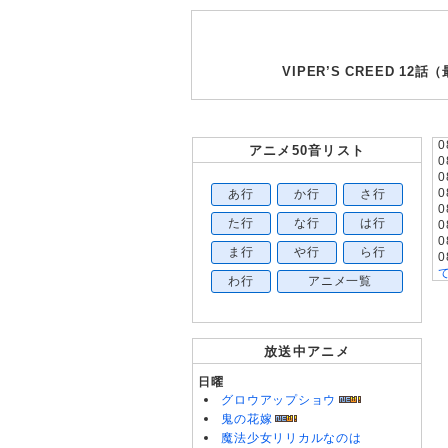
VIPER’S CREED
0
アニメ50音リスト
0
0
あ行
か行
さ行
0
0
た行
な行
は行
0
0
ま行
や行
ら行
0
わ行
アニメ一覧
0
0
0
放送中アニメ
0
0
日曜
0
グロウアップショウ
0
0
鬼の花嫁
0
魔法少女リリカルなのは
0