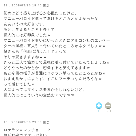
2009/03/26 19:45
匿名
初めはどう盛り上げるか心配だったけど、
マニューバロイド奪って逃げるところとかよかったな
ああいうの大好きです。
あと、笑えるところも多くて
個人的には好印象でしたｗ
マニューバロイド奪いにいったときにアルコン社のエレベー
ターの屋根に五人引っ付いていたところかネタでしょｗｗ
敵さんも「何処に消えた！？」って
そりゃ驚きますよねｗｗ
きっと五人で協力して屋根に引っ付いていたんでしょうねｗ
どうやったのかとか、想像すると笑えてきますｗ
あと今回の桜子が普通にロケラン撃ってたところとかねｗ
おまえ見かけによらず、すごいマッチョなんだろうなｗ
って感じでしたｗ
人によってはマイナス要素かもしれないけど、
個人的にはこういうの全然おｋですｗｗ
+0
-0
2009/03/30 23:58
匿名
ロケラン＝マッチョ・・？
無反動砲でググレバ良い