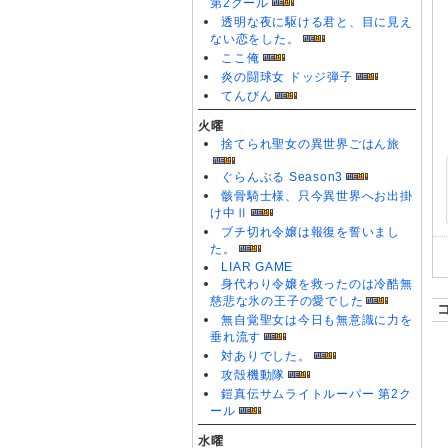
第2クール
透明な夜に駆ける君と、目に見え
ない恋をした。
ここ俺
炎の闘球女 ドッジ弾子
てんびん
火曜
捨てられ聖女の異世界ごはん旅
ぐらんぶる Season3
骸骨騎士様、只今異世界へお出掛
け中Ⅱ
ブチ切れ令嬢は報復を誓いまし
た。
LIAR GAME
身代わり令嬢を救ったのは冷酷無
慈悲な氷の王子の愛でした
無自覚聖女は今日も無意識に力を
垂れ流す
対ありでした。
攻殻機動隊
鎧真伝サムライトルーパー 第2ク
ール
水曜