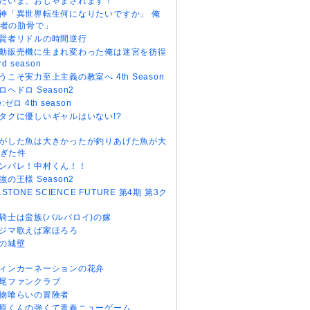
だいま、おじゃまされます！
神「異世界転生何になりたいですか」 俺
者の肋骨で」
賢者リドルの時間逆行
動販売機に生まれ変わった俺は迷宮を彷徨
rd season
うこそ実力至上主義の教室へ 4th Season
ロヘドロ Season2
e:ゼロ 4th season
タクに優しいギャルはいない!?
がした魚は大きかったが釣りあげた魚が大
ぎた件
ンバレ！中村くん！！
強の王様 Season2
r.STONE SCIENCE FUTURE 第4期 第3ク
騎士は蛮族(バルバロイ)の嫁
ジマ歌えば家ほろろ
の城壁
ィンカーネーションの花弁
尾ファンクラブ
物喰らいの冒険者
原くんの強くて青春ニューゲーム