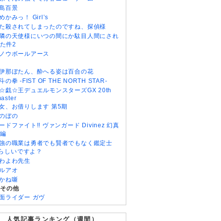
島百景
めかみっ！ Girl’s
た殺されてしまったのですね、探偵様
隣の天使様にいつの間にか駄目人間にされ
た件2
ノウボールアース
伊那ぼたん、酔へる姿は百合の花
斗の拳 -FIST OF THE NORTH STAR-
☆戯☆王デュエルモンスターズGX 20th
aster
女、お借りします 第5期
のぼの
ードファイト!! ヴァンガード Divinez 幻真
編
強の職業は勇者でも賢者でもなく鑑定士
)らしいですよ？
わよわ先生
ルアオ
かね噺
・その他
面ライダー ガヴ
人気記事ランキング（週間）