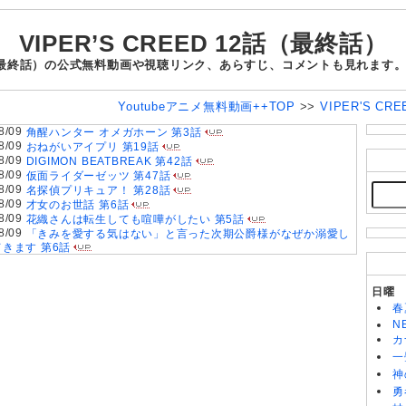
VIPER’S CREED 12話（最終話）
 12話（最終話）の公式無料動画や視聴リンク、あらすじ、コメントも見れま
Youtubeアニメ無料動画++TOP
>>
VIPER'S CR
8/09
角醒ハンター オメガホーン 第3話
8/09
おねがいアイプリ 第19話
8/09
DIGIMON BEATBREAK 第42話
8/09
仮面ライダーゼッツ 第47話
8/09
名探偵プリキュア！ 第28話
8/09
才女のお世話 第6話
8/09
花織さんは転生しても喧嘩がしたい 第5話
8/09
「きみを愛する気はない」と言った次期公爵様がなぜか溺愛し
てきます 第6話
8/09
魔法少女リリカルなのは EXCEEDS Gun Blaze Vengeance
第6話
8/09
株式会社マジルミエ 第2期 第6話
日曜
8/09
鬼の花嫁 第6話
春
8/08
グロウアップショウ～ひまわりのサーカス団～ 第6話
N
8/08
MAO 第19話
カ
8/08
黄泉のツガイ 第18話
一
8/08
天幕のジャードゥーガル 第7話
神
8/08
BLEACH 千年血戦篇-禍進譚- 第43話
8/08
勇
岩元先輩ノ推薦 第6話
8/08