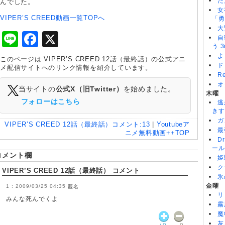
た
んでした。
女
VIPER’S CREED動画一覧TOPへ
「勇
大
Line
Facebook
X
自
う 3
よ
このページは VIPER’S CREED 12話（最終話）の公式アニ
ド
メ配信サイトへのリンク情報を紹介しています。
R
オ
当サイトの
公式X（旧Twitter）
を始めました。
木曜
フォローはこちら
逃
きす
ガ
VIPER’S CREED 12話（最終話）
コメント:
13
|
Youtubeア
最
ニメ無料動画++TOP
D
ール
コメント欄
姫
ク
VIPER’S CREED 12話（最終話） コメント
氷
金曜
2009/03/25 04:35
匿名
リ
みんな死んでくよ
霧
魔
灰