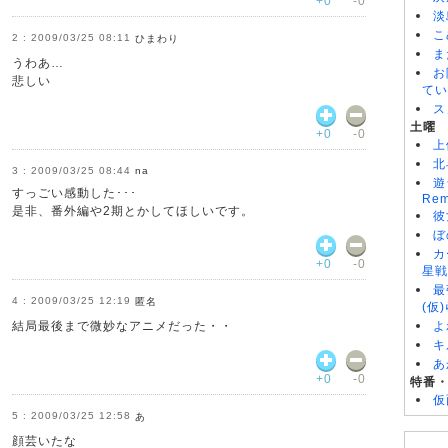
+0
-0
淡
こ
2009/03/25 08:11
ひまわり
ま
うわあ…
お
悲しい
てい
ス
土曜
+0
-0
上
北
2009/03/25 08:44
na
遊
すっごい感動した･･･
Rem
是非、番外編や2期とかしてほしいです。
彼
ぼ
カ
+0
-0
星戦
最
2009/03/25 12:19
匿名
(仮
結局最後まで微妙なアニメだった・・
よ
キ
あ
+0
-0
特番
仮
2009/03/25 12:58
あ
顔芸いたな