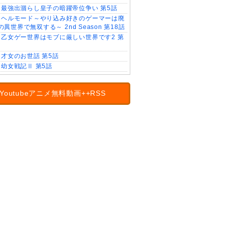
最強出涸らし皇子の暗躍帝位争い 第5話
ヘルモード～やり込み好きのゲーマーは廃
異世界で無双する～ 2nd Season 第18話
乙女ゲー世界はモブに厳しい世界です2 第
才女のお世話 第5話
幼女戦記Ⅱ 第5話
Youtubeアニメ無料動画++RSS