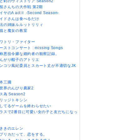
と剣のウィストリア Season2
桜さんちの大作戦 第2期
イヤのA actⅡ -Second Season-
イドさんは食べるだけ
法の姉妹ルルットリリィ
猫と魔女の教室
ワトリ・ファイター
ーストコンサート : missing Songs
称悪役令嬢な婚約者の観察記録。
んがり帽子のアトリエ
ンコツ風紀委員とスカート丈が不適切なJK
本三國
世界のんびり農家2
ス為 Season2
リッジトキシン
してるゲームを終わらせたい
ラスで2番目に可愛い女の子と友だちになっ
ききのエレン
プリカだって、恋をする。