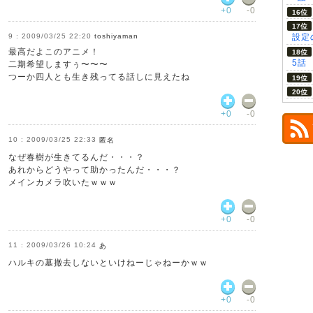
+0
-0
2009/03/25 22:20
toshiyaman
設定の
最高だよこのアニメ！
5話
二期希望しますぅ〜〜〜
つーか四人とも生き残ってる話しに見えたね
+0
-0
2009/03/25 22:33
匿名
なぜ春樹が生きてるんだ・・・？
あれからどうやって助かったんだ・・・？
メインカメラ吹いたｗｗｗ
+0
-0
2009/03/26 10:24
あ
ハルキの墓撤去しないといけねーじゃねーかｗｗ
+0
-0