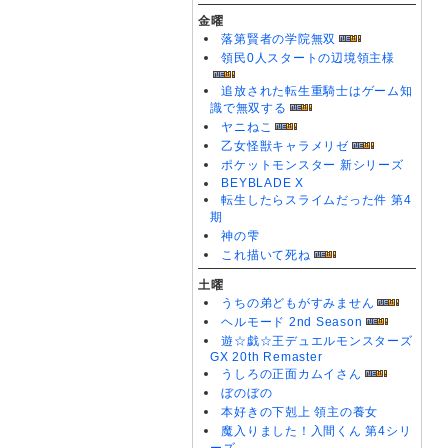
金曜
落第賢者の学院無双
領民0人スタートの辺境領主様
追放された転生重騎士はゲーム知
識で無双する
ヤニねこ
乙女怪獣キャラメリゼ
ポケットモンスター 新シリーズ
BEYBLADE X
転生したらスライムだった件 第4
期
神の雫
これ描いて死ね
土曜
うちの弟どもがすみません
ヘルモード 2nd Season
遊☆戯☆王デュエルモンスターズ
GX 20th Remaster
うしろの正面カムイさん
ぼのぼの
本好きの下剋上 領主の養女
魔入りました！入間くん 第4シリ