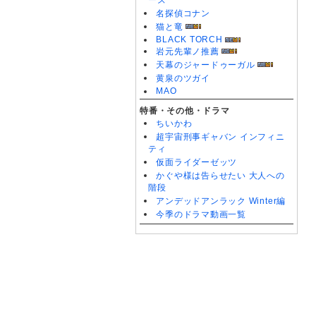
ーズ
名探偵コナン
猫と竜
BLACK TORCH
岩元先輩ノ推薦
天幕のジャードゥーガル
黄泉のツガイ
MAO
特番・その他・ドラマ
ちいかわ
超宇宙刑事ギャバン インフィニ
ティ
仮面ライダーゼッツ
かぐや様は告らせたい 大人への
階段
アンデッドアンラック Winter編
今季のドラマ動画一覧