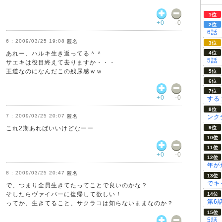
+0
-0
6話
2009/03/25 19:08
匿名
あれー、ハルキ生き返ってる＾＾
5話
サエキは役目終えて去りますか・・・
王道なのになんだこの残尿感ｗｗ
+0
-0
する
2009/03/25 20:07
匿名
ンク
これ2期あればいいけどなーー
+0
-0
年が
2009/03/25 20:47
匿名
でキ
で、つまり全員生きてたってことで良いのかな？
そしたらヴァイパーに復帰して欲しい！
第6
ってか、生きてること、サクラコは知らないままなのか？
5話