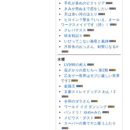
手札が多めのビクトリア
きみが死ぬまで恋をしたい
天は赤い河のほとり
ヒロイン？聖女？いいえ、オール
ワークスメイドです（誇）！
クレバテスⅡ
幼女戦記Ⅱ
いびってこない義母と義姉
片田舎のおっさん、剣聖になるII
木曜
LV999の村人
花ざかりの君たちへ 第2期
乙女ゲー世界はモブに厳しい世界
です2
盗掘王
文豪ストレイドッグス わん！2
令和のダラさん
ワールド イズ ダンシング
バンドリ！ ゆめ∞みた
メビウス・ダスト
スーパーの裏でヤニ吸うふたり