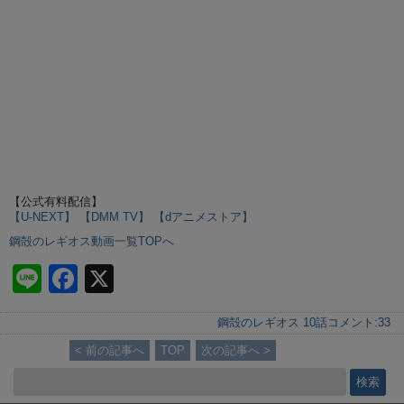
【公式有料配信】
【U-NEXT】
【DMM TV】
【dアニメストア】
鋼殻のレギオス動画一覧TOPへ
Li
F
X
n
a
鋼殻のレギオス 10話
コメント:
33
e
c
< 前の記事へ
TOP
次の記事へ >
e
b