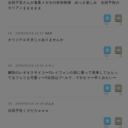
次回子安さんが鬼畜メガネの本領発揮 めっさ楽しみ 次回予告の
カリアンｇｇｇｇｇ
+0
-0
2009/03/18 21:57
HAO
オリジナルすぎじゃありませんか
+0
-0
2009/03/19 13:53
トリィ
鋼殻のレギオスサイコ〜!!レイフォンの肩に乗って肩車してもらっ
てるフェリも可愛ィ〜!!次回はプ−ルで…ですかァ〜早くみたい〜
+0
-0
2009/03/19 16:29
けんた
次回予告くそだろｗｗｗ
+0
-0