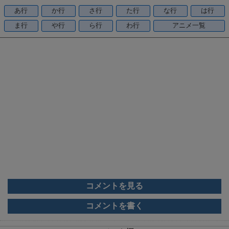
o
あ行
か行
さ行
た行
な行
は行
o
ま行
や行
ら行
わ行
アニメ一覧
k
コメントを見る
コメントを書く