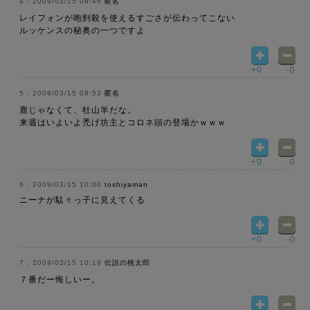
2009/03/15 09:46
匿名
レイフォンが咆剄殺を使えるすごさが伝わってこない
ルッケンスの秘奥の一つですよ
+0
-0
2009/03/15 09:53
匿名
鹿じゃなくて、牡山羊だな。
来週はいよいよ禿げ坊主とコロネ頭の登場かｗｗｗ
+0
-0
2009/03/15 10:00
toshiyaman
ニーナが駄々っ子に見えてくる
+0
-0
2009/03/15 10:19
伝説の桃太郎
７番だー悔しいー。