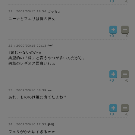
+0
-0
2009/03/15 18:54
ぷっちょ
ニーナとフエリは俺の彼女
+0
-0
2009/03/15 22:13
^w^
↑嫁じゃないのかｗ
典型的の「嫁」と言うやつが多いんだがな。
鋼殻のレギオス面白いわぁ
+0
-0
2009/03/16 08:39
zen
あれ、もののけ姫に出てたよね？
+0
-0
2009/03/16 17:53
夢現
フェリがかわゆすぎるｗｗ