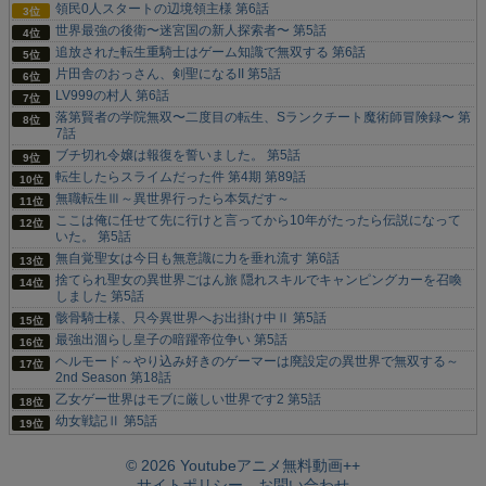
領民0人スタートの辺境領主様 第6話
世界最強の後衛〜迷宮国の新人探索者〜 第5話
追放された転生重騎士はゲーム知識で無双する 第6話
片田舎のおっさん、剣聖になるII 第5話
LV999の村人 第6話
落第賢者の学院無双〜二度目の転生、Sランクチート魔術師冒険録〜 第
7話
ブチ切れ令嬢は報復を誓いました。 第5話
転生したらスライムだった件 第4期 第89話
無職転生Ⅲ～異世界行ったら本気だす～
ここは俺に任せて先に行けと言ってから10年がたったら伝説になって
いた。 第5話
無自覚聖女は今日も無意識に力を垂れ流す 第6話
捨てられ聖女の異世界ごはん旅 隠れスキルでキャンピングカーを召喚
しました 第5話
骸骨騎士様、只今異世界へお出掛け中Ⅱ 第5話
最強出涸らし皇子の暗躍帝位争い 第5話
ヘルモード～やり込み好きのゲーマーは廃設定の異世界で無双する～
2nd Season 第18話
乙女ゲー世界はモブに厳しい世界です2 第5話
幼女戦記Ⅱ 第5話
© 2026 Youtubeアニメ無料動画++
サイトポリシー
お問い合わせ