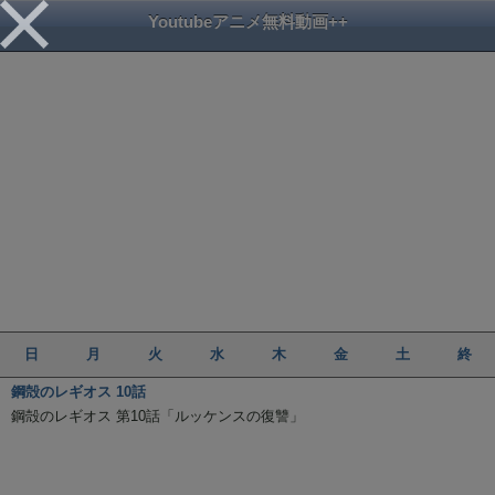
Youtubeアニメ無料動画++
日
月
火
水
木
金
土
終
鋼殻のレギオス 10話
鋼殻のレギオス 第10話「ルッケンスの復讐」