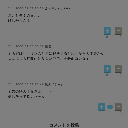
2009/03/21 10:50
ふぇりぃぃいいい
鹿と乳モミの回だと！！
けしからん！
+0
-0
2009/03/26 00:29
匿名
全否定はリーリンのときに解決すると思うから大丈夫かな
なんにしろ時間が足りない中で、十分面白いなぁ
+0
-0
2009/05/21 19:49
魔人ベジータ
予告の時の子安さん・・・
嬉しそうで吹いたｗｗ
+1
-0
コメントを投稿