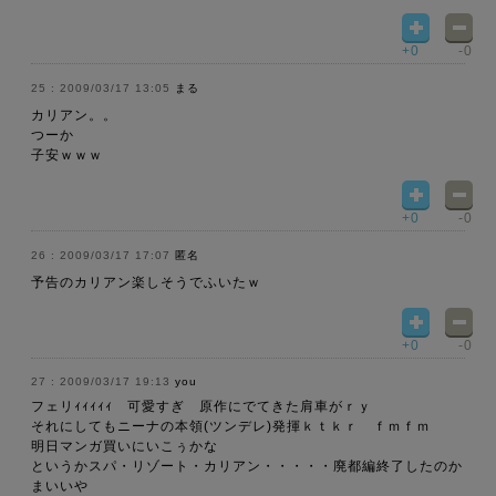
+0
-0
2009/03/17 13:05
まる
カリアン。。
つーか
子安ｗｗｗ
+0
-0
2009/03/17 17:07
匿名
予告のカリアン楽しそうでふいたｗ
+0
-0
2009/03/17 19:13
you
フェリｨｨｨｨｨ 可愛すぎ 原作にでてきた肩車がｒｙ
それにしてもニーナの本領(ツンデレ)発揮ｋｔｋｒ ｆｍｆｍ
明日マンガ買いにいこぅかな
というかスパ・リゾート・カリアン・・・・・廃都編終了したのか
まいいや