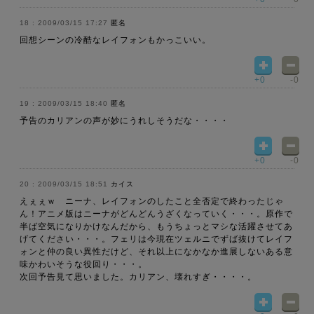
2009/03/15 17:27
匿名
回想シーンの冷酷なレイフォンもかっこいい。
+0
-0
2009/03/15 18:40
匿名
予告のカリアンの声が妙にうれしそうだな・・・・
+0
-0
2009/03/15 18:51
カイス
えぇぇｗ ニーナ、レイフォンのしたこと全否定で終わったじゃ
ん！アニメ版はニーナがどんどんうざくなっていく・・・。原作で
半ば空気になりかけなんだから、もうちょっとマシな活躍させてあ
げてください・・・。フェリは今現在ツェルニでずば抜けてレイフ
ォンと仲の良い異性だけど、それ以上になかなか進展しないある意
味かわいそうな役回り・・・。
次回予告見て思いました。カリアン、壊れすぎ・・・・。