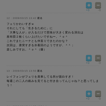
+0
-0
2009/03/15 13:42
匿名
フェリかわいすぎｗ
それにしても「生きるために」に
「大事な人が」が入るだけで意味が大きく変わる演出は
座布団２枚くらい上げたいですねー。＾ｏ＾
これでまたニーナとも仲直りできたのかな？
次回は、唐突すぎる水着回のようですが、＾＾；
楽しみですお。＾ｏ＾（爆）
+0
-0
2009/03/15 13:50
匿名
レイフォンがフェリを肩車してる所が面白すぎ！
毎週この二人の絡みを見てると付き合ってんじゃね？と思ってしま
う！
+0
-0