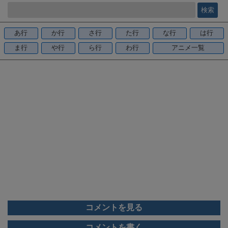
e
b
o
あ行
か行
さ行
た行
な行
は行
o
ま行
や行
ら行
わ行
アニメ一覧
k
コメントを見る
コメントを書く