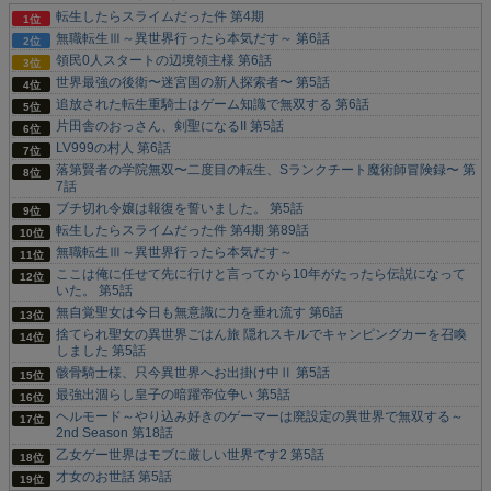
転生したらスライムだった件 第4期
無職転生Ⅲ～異世界行ったら本気だす～ 第6話
領民0人スタートの辺境領主様 第6話
世界最強の後衛〜迷宮国の新人探索者〜 第5話
追放された転生重騎士はゲーム知識で無双する 第6話
片田舎のおっさん、剣聖になるII 第5話
LV999の村人 第6話
落第賢者の学院無双〜二度目の転生、Sランクチート魔術師冒険録〜 第
7話
ブチ切れ令嬢は報復を誓いました。 第5話
転生したらスライムだった件 第4期 第89話
無職転生Ⅲ～異世界行ったら本気だす～
ここは俺に任せて先に行けと言ってから10年がたったら伝説になって
いた。 第5話
無自覚聖女は今日も無意識に力を垂れ流す 第6話
捨てられ聖女の異世界ごはん旅 隠れスキルでキャンピングカーを召喚
しました 第5話
骸骨騎士様、只今異世界へお出掛け中Ⅱ 第5話
最強出涸らし皇子の暗躍帝位争い 第5話
ヘルモード～やり込み好きのゲーマーは廃設定の異世界で無双する～
2nd Season 第18話
乙女ゲー世界はモブに厳しい世界です2 第5話
才女のお世話 第5話