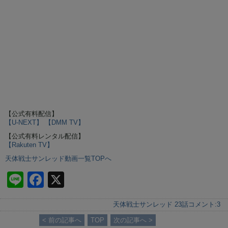
【公式有料配信】
【U-NEXT】
【DMM TV】
【公式有料レンタル配信】
【Rakuten TV】
天体戦士サンレッド動画一覧TOPへ
Li
F
X
n
a
天体戦士サンレッド 23話
コメント:
3
e
c
< 前の記事へ
TOP
次の記事へ >