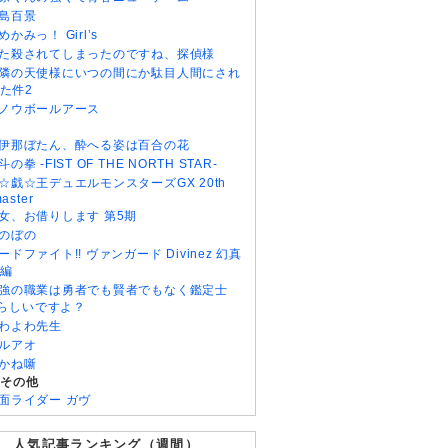
島百景
めかみっ！ Girl’s
た殺されてしまったのですね、探偵様
隣の天使様にいつの間にか駄目人間にされ
た件2
ノウボールアース
伊那ぼたん、酔へる姿は百合の花
斗の拳 -FIST OF THE NORTH STAR-
☆戯☆王デュエルモンスターズGX 20th
aster
女、お借りします 第5期
のぼの
ードファイト!! ヴァンガード Divinez 幻真
編
強の職業は勇者でも賢者でもなく鑑定士
)らしいですよ？
わよわ先生
ルアオ
かね噺
・その他
面ライダー ガヴ
人気記事ランキング（週間）