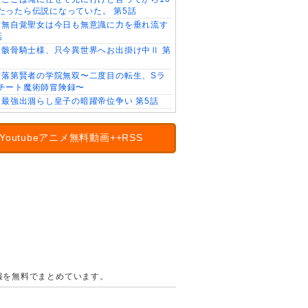
たったら伝説になっていた。 第5話
無自覚聖女は今日も無意識に力を垂れ流す
話
骸骨騎士様、只今異世界へお出掛け中Ⅱ 第
落第賢者の学院無双〜二度目の転生、Sラ
チート魔術師冒険録〜
最強出涸らし皇子の暗躍帝位争い 第5話
Youtubeアニメ無料動画++RSS
の情報を無料でまとめています。