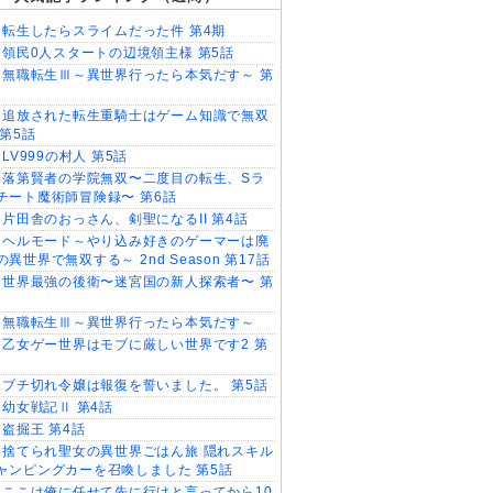
転生したらスライムだった件 第4期
領民0人スタートの辺境領主様 第5話
無職転生Ⅲ～異世界行ったら本気だす～ 第
追放された転生重騎士はゲーム知識で無双
 第5話
LV999の村人 第5話
落第賢者の学院無双〜二度目の転生、Sラ
チート魔術師冒険録〜 第6話
片田舎のおっさん、剣聖になるII 第4話
ヘルモード～やり込み好きのゲーマーは廃
異世界で無双する～ 2nd Season 第17話
世界最強の後衛〜迷宮国の新人探索者〜 第
無職転生Ⅲ～異世界行ったら本気だす～
乙女ゲー世界はモブに厳しい世界です2 第
ブチ切れ令嬢は報復を誓いました。 第5話
幼女戦記Ⅱ 第4話
盗掘王 第4話
捨てられ聖女の異世界ごはん旅 隠れスキル
ャンピングカーを召喚しました 第5話
ここは俺に任せて先に行けと言ってから10