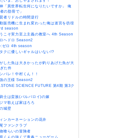
だいま、おじゃまされます！
神「異世界転生何になりたいですか」 俺
者の肋骨で」
賢者リドルの時間逆行
動販売機に生まれ変わった俺は迷宮を彷徨
rd season
うこそ実力至上主義の教室へ 4th Season
ロヘドロ Season2
e:ゼロ 4th season
タクに優しいギャルはいない!?
がした魚は大きかったが釣りあげた魚が大
ぎた件
ンバレ！中村くん！！
強の王様 Season2
r.STONE SCIENCE FUTURE 第4期 第3ク
騎士は蛮族(バルバロイ)の嫁
ジマ歌えば家ほろろ
の城壁
ィンカーネーションの花弁
尾ファンクラブ
物喰らいの冒険者
原くんの強くて青春ニューゲーム