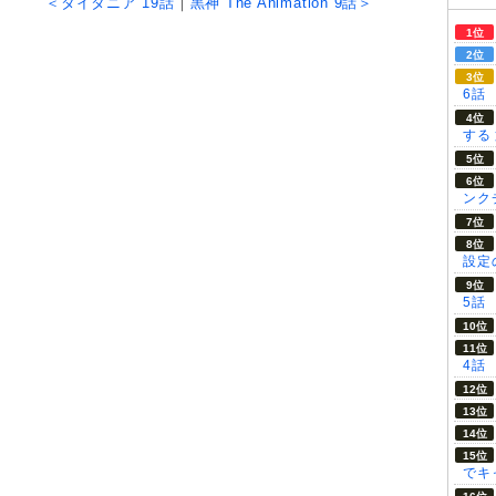
＜タイタニア 19話
｜
黒神 The Animation 9話＞
6話
する
ンク
設定の
5話
4話
でキ