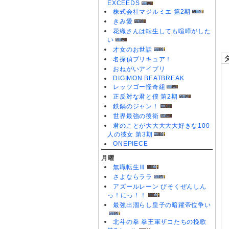
EXCEEDS
0
株式会社マジルミエ 第2期
0
きみ愛
0
花織さんは転生しても喧嘩がした
い
才女のお世話
名探偵プリキュア！
おねがいアイプリ
DIGIMON BEATBREAK
レッツゴー怪奇組
正反対な君と僕 第2期
鉄鍋のジャン！
世界最強の後衛
君のことが大大大大大好きな100
人の彼女 第3期
ONEPIECE
月曜
無職転生Ⅲ
さよならララ
アズールレーン びそくぜんしん
っ！にっ！！
最強出涸らし皇子の暗躍帝位争い
北斗の拳 拳王軍ザコたちの挽歌