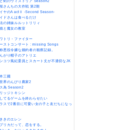
と剣のウィストリア Season2
桜さんちの大作戦 第2期
イヤのA actⅡ -Second Season-
イドさんは食べるだけ
法の姉妹ルルットリリィ
猫と魔女の教室
ワトリ・ファイター
ーストコンサート : missing Songs
称悪役令嬢な婚約者の観察記録。
んがり帽子のアトリエ
ンコツ風紀委員とスカート丈が不適切なJK
本三國
世界のんびり農家2
ス為 Season2
リッジトキシン
してるゲームを終わらせたい
ラスで2番目に可愛い女の子と友だちになっ
ききのエレン
プリカだって、恋をする。