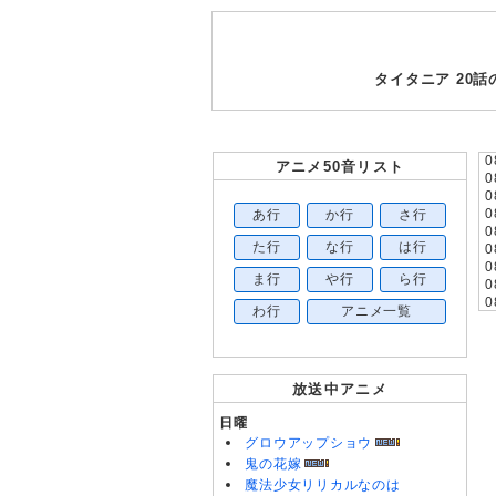
タイタニア 20
0
アニメ50音リスト
0
0
あ行
か行
さ行
0
0
た行
な行
は行
0
0
ま行
や行
ら行
0
0
わ行
アニメ一覧
0
0
0
放送中アニメ
0
0
日曜
0
グロウアップショウ
0
鬼の花嫁
0
魔法少女リリカルなのは