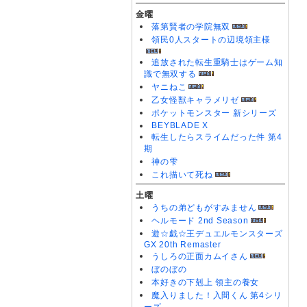
金曜
落第賢者の学院無双
領民0人スタートの辺境領主様
追放された転生重騎士はゲーム知
識で無双する
ヤニねこ
乙女怪獣キャラメリゼ
ポケットモンスター 新シリーズ
BEYBLADE X
転生したらスライムだった件 第4
期
神の雫
これ描いて死ね
土曜
うちの弟どもがすみません
ヘルモード 2nd Season
遊☆戯☆王デュエルモンスターズ
GX 20th Remaster
うしろの正面カムイさん
ぼのぼの
本好きの下剋上 領主の養女
魔入りました！入間くん 第4シリ