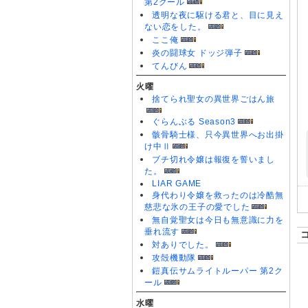
第2クール
透明な夜に駆ける君と、目に見え
ない恋をした。
ここ俺
炎の闘球女 ドッジ弾子
てんびん
火曜
捨てられ聖女の異世界ごはん旅
ぐらんぶる Season3
骸骨騎士様、只今異世界へお出掛
け中Ⅱ
ブチ切れ令嬢は報復を誓いまし
た。
LIAR GAME
身代わり令嬢を救ったのは冷酷無
慈悲な氷の王子の愛でした
無自覚聖女は今日も無意識に力を
垂れ流す
対ありでした。
攻殻機動隊
鎧真伝サムライトルーパー 第2ク
ール
水曜