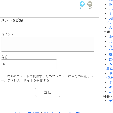
淡
+0
-0
こ
ま
お
コメントを投稿
てい
ス
土曜
コメント
上
北
遊
Rem
彼
名前
ぼ
カ
星戦
最
次回のコメントで使用するためブラウザーに自分の名前、メ
(仮
ールアドレス、サイトを保存する。
よ
キ
あ
特番
仮