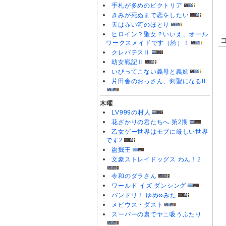
手札が多めのビクトリア
きみが死ぬまで恋をしたい
天は赤い河のほとり
ヒロイン？聖女？いいえ、オール
ワークスメイドです（誇）！
クレバテスⅡ
幼女戦記Ⅱ
いびってこない義母と義姉
片田舎のおっさん、剣聖になるII
木曜
LV999の村人
花ざかりの君たちへ 第2期
乙女ゲー世界はモブに厳しい世界
です2
盗掘王
文豪ストレイドッグス わん！2
令和のダラさん
ワールド イズ ダンシング
バンドリ！ ゆめ∞みた
メビウス・ダスト
スーパーの裏でヤニ吸うふたり