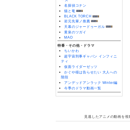
ーズ
名探偵コナン
猫と竜
BLACK TORCH
岩元先輩ノ推薦
天幕のジャードゥーガル
黄泉のツガイ
MAO
特番・その他・ドラマ
ちいかわ
超宇宙刑事ギャバン インフィニ
ティ
仮面ライダーゼッツ
かぐや様は告らせたい 大人への
階段
アンデッドアンラック Winter編
今季のドラマ動画一覧
見逃したアニメの動画を視聴で