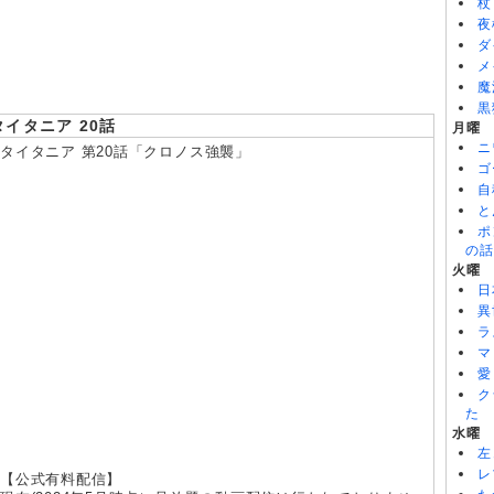
杖
8/04
ちいかわ 第366話
夜
8/04
ブチ切れ令嬢は報復を誓いました。 第5話
ダ
8/04
ぐらんぶる Season3 第5話
メ
魔
黒
タイタニア 20話
月曜
ニ
タイタニア 第20話「クロノス強襲」
ゴ
自
と
ポ
の話
火曜
日
異
ラ
マ
愛
ク
た
水曜
左
レ
【公式有料配信】