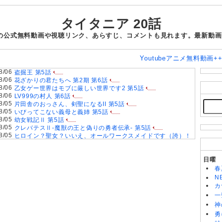
タイタニア 20話
話の公式無料動画や視聴リンク、あらすじ、コメントも見れます。最新動
Youtubeアニメ無料動画+
8/06
盗掘王 第5話
8/06
花ざかりの君たちへ 第2期 第6話
8/06
乙女ゲー世界はモブに厳しい世界です2 第5話
8/06
LV999の村人 第6話
8/05
片田舎のおっさん、剣聖になるII 第5話
8/05
いびってこない義母と義姉 第5話
8/05
幼女戦記Ⅱ 第5話
8/05
クレバテスⅡ-魔獣の王と偽りの勇者伝承- 第5話
8/05
ヒロイン？聖女？いいえ、オールワークスメイドです（誇）！
第7話
8/05
天は赤い河のほとり 第5話
8/05
きみが死ぬまで恋をしたい 第5話
日曜
8/05
手札が多めのビクトリア 第5話
春
8/04
鎧真伝サムライトルーパー 第2クール 第17話
N
8/04
攻殻機動隊 THE GHOST IN THE SHELL 第5話
カ
8/04
対ありでした。～お嬢さまは格闘ゲームなんてしない～ 第5話
一
8/04
神
無自覚聖女は今日も無意識に力を垂れ流す 第6話
8/04
身代わり令嬢を救ったのは冷酷無慈悲な氷の王子の愛でした
勇
第5話