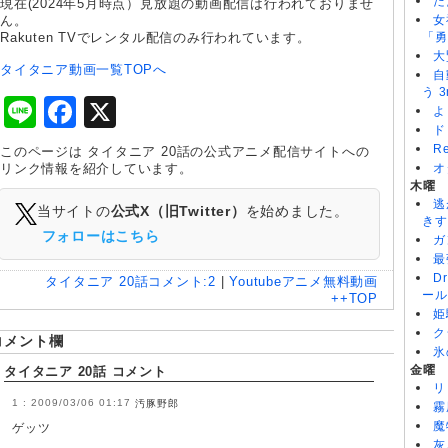
た
現在(2024年5月時点）見放題の動画配信は行われておりませ
ん。
女
Rakuten TVでレンタル配信のみ行われています。
「勇
大
タイタニア動画一覧TOPへ
自
う 3
Line
Facebook
X
よ
ド
R
このページは タイタニア 20話の公式アニメ配信サイトへの
リンク情報を紹介しています。
オ
木曜
逃
当サイトの
公式X（旧Twitter）
を始めました。
きす
フォローはこちら
ガ
最
D
タイタニア 20話
コメント:
2
|
Youtubeアニメ無料動画
ール
++TOP
姫
ク
コメント欄
氷
金曜
タイタニア 20話 コメント
リ
2009/03/06 01:17
汚豚野郎
霧
魔
ゲッツ
灰