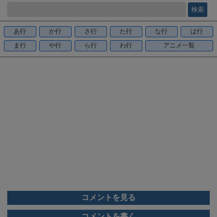
e
b
o
あ行
か行
さ行
た行
な行
は行
o
ま行
や行
ら行
わ行
アニメ一覧
k
コメントを見る
コメントを書く