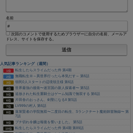
名前
次回のコメントで使用するためブラウザーに自分の名前、メールア
ドレス、サイトを保存する。
人気記事ランキング（週間）
転生したらスライムだった件 第4期
無職転生Ⅲ～異世界行ったら本気だす～ 第6話
領民0人スタートの辺境領主様 第6話
世界最強の後衛〜迷宮国の新人探索者〜 第5話
追放された転生重騎士はゲーム知識で無双する 第6話
片田舎のおっさん、剣聖になるII 第5話
LV999の村人 第6話
落第賢者の学院無双〜二度目の転生、Sランクチート魔術師冒険録〜 第
7話
ブチ切れ令嬢は報復を誓いました。 第5話
転生したらスライムだった件 第4期 第89話