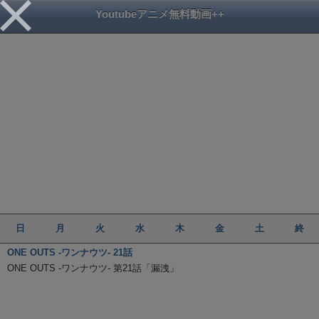
Youtubeアニメ無料動画++
日
月
火
水
木
金
土
終
ONE OUTS -ワンナウツ- 21話
ONE OUTS -ワンナウツ- 第21話「漏洩」