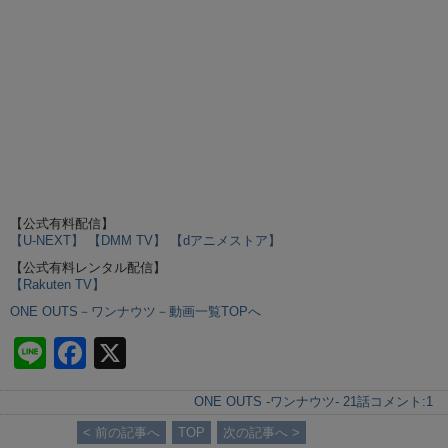
【公式有料配信】
【U-NEXT】
【DMM TV】
【dアニメストア】
【公式有料レンタル配信】
【Rakuten TV】
ONE OUTS－ワンナウツ－動画一覧TOPへ
Li
F
X
n
a
ONE OUTS -ワンナウツ- 21話
コメント:
1
e
c
< 前の記事へ
TOP
次の記事へ >