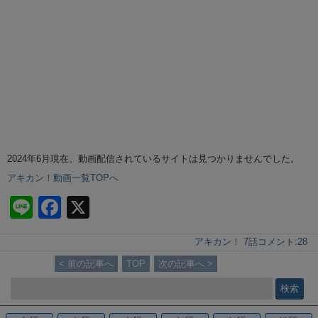
2024年6月現在、動画配信されているサイトは見つかりませんでした。
アキカン！動画一覧TOPへ
Li
F
X
n
a
アキカン！ 7話
コメント:
28
e
c
< 前の記事へ
TOP
次の記事へ >
e
b