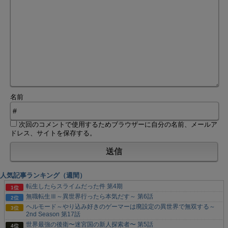
名前
次回のコメントで使用するためブラウザーに自分の名前、メールア
ドレス、サイトを保存する。
人気記事ランキング（週間）
転生したらスライムだった件 第4期
無職転生Ⅲ～異世界行ったら本気だす～ 第6話
ヘルモード～やり込み好きのゲーマーは廃設定の異世界で無双する～
2nd Season 第17話
世界最強の後衛〜迷宮国の新人探索者〜 第5話