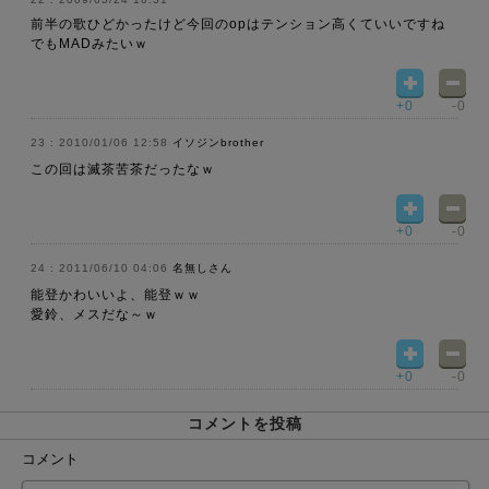
前半の歌ひどかったけど今回のopはテンション高くていいですね
でもMADみたいｗ
+0
-0
2010/01/06 12:58
イソジンbrother
この回は滅茶苦茶だったなｗ
+0
-0
2011/06/10 04:06
名無しさん
能登かわいいよ、能登ｗｗ
愛鈴、メスだな～ｗ
+0
-0
コメントを投稿
コメント