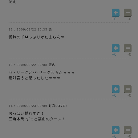
萌え
+0
-0
2009/02/22 16:35
栗
愛鈴のドＭっぷりがたまらんｗ
+0
-0
2009/02/22 22:08
匿名
セ・リーグとパ･リーグわろたｗｗｗ
絶対言うと思ったしなｗｗｗ
+0
-0
2009/02/23 00:05
釘宮LOVE♪
おっぱい揺れすぎ！
三角木馬 ずっと福山のターン！
+0
-0