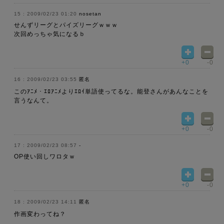
2009/02/23 01:20
nosetan
せんずリーグとパイズリーグｗｗｗ
次回めっちゃ気になるｂ
+0
-0
2009/02/23 03:55
匿名
このｱﾆﾒ・ｴﾛｱﾆﾒよりｴﾛｲ単語使ってるな。能登さんがあんなことを
言うなんて。
+0
-0
2009/02/23 08:57
-
OP使い回しワロタｗ
+0
-0
2009/02/23 14:11
匿名
作画変わってね？