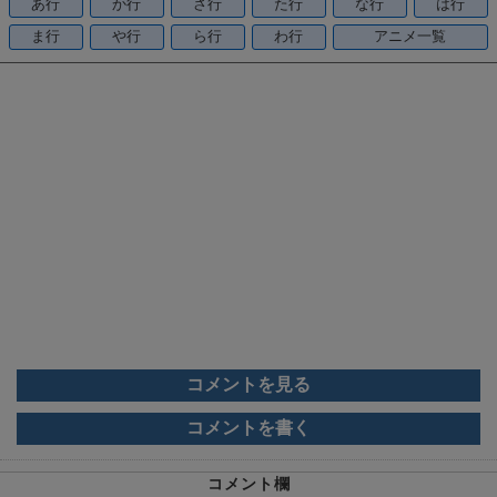
o
あ行
か行
さ行
た行
な行
は行
o
ま行
や行
ら行
わ行
アニメ一覧
k
コメントを見る
コメントを書く
コメント欄