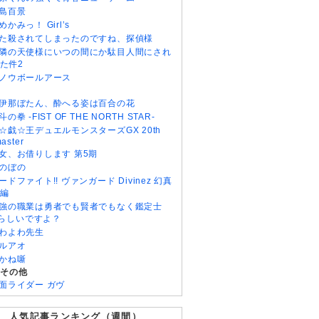
島百景
めかみっ！ Girl’s
た殺されてしまったのですね、探偵様
隣の天使様にいつの間にか駄目人間にされ
た件2
ノウボールアース
伊那ぼたん、酔へる姿は百合の花
斗の拳 -FIST OF THE NORTH STAR-
☆戯☆王デュエルモンスターズGX 20th
aster
女、お借りします 第5期
のぼの
ードファイト!! ヴァンガード Divinez 幻真
編
強の職業は勇者でも賢者でもなく鑑定士
)らしいですよ？
わよわ先生
ルアオ
かね噺
・その他
面ライダー ガヴ
人気記事ランキング（週間）