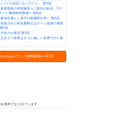
たったら伝説になっていた。 第5話
落第賢者の学院無双〜二度目の転生、Sラ
チート魔術師冒険録〜 第6話
最強出涸らし皇子の暗躍帝位争い 第5話
追放された転生重騎士はゲーム知識で無双
 第5話
才女のお世話 第5話
乙女ゲー世界はモブに厳しい世界です2 第
Youtubeアニメ無料動画++RSS
の情報を無料でまとめています。