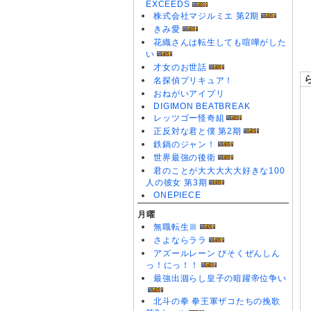
EXCEEDS
0
株式会社マジルミエ 第2期
0
きみ愛
0
花織さんは転生しても喧嘩がした
い
才女のお世話
名探偵プリキュア！
おねがいアイプリ
DIGIMON BEATBREAK
レッツゴー怪奇組
正反対な君と僕 第2期
鉄鍋のジャン！
世界最強の後衛
君のことが大大大大大好きな100
人の彼女 第3期
ONEPIECE
月曜
無職転生Ⅲ
さよならララ
アズールレーン びそくぜんしん
っ！にっ！！
最強出涸らし皇子の暗躍帝位争い
北斗の拳 拳王軍ザコたちの挽歌