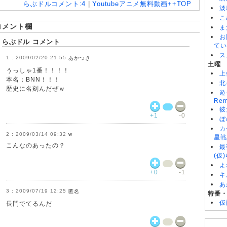
らぶドル
コメント:
4
|
Youtubeアニメ無料動画++TOP
淡
こ
コメント欄
ま
お
らぶドル コメント
てい
ス
2009/02/20 21:55
あかつき
土曜
うっしゃ1番！！！！
上
本名；BNN！！！
北
歴史に名刻んだぜｗ
遊
Rem
彼
+1
-0
ぼ
カ
2009/03/14 09:32
w
星戦
こんなのあったの？
最
(仮
よ
+0
-1
キ
あ
2009/07/19 12:25
匿名
特番
仮
長門でてるんだ