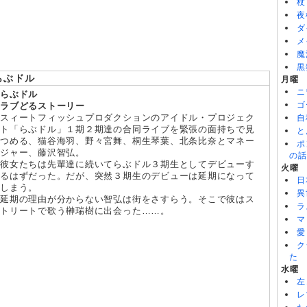
杖
8/06
バンドリ！ ゆめ∞みた 第8話
夜
8/06
令和のダラさん 第6話
ダ
8/06
ワールド イズ ダンシング 第6話
メ
魔
黒
らぶドル
月曜
ニ
らぶドル
ゴ
ラブどるストーリー
スィートフィッシュプロダクションのアイドル・プロジェク
自
ト「らぶドル」１期２期達の合同ライブを緊張の面持ちで見
と
つめる、猫谷海羽、野々宮舞、桐生琴葉、北条比奈とマネー
ポ
ジャー、藤沢智弘。
の話
彼女たちは先輩達に続いてらぶドル３期生としてデビューす
火曜
るはずだった。だが、突然３期生のデビューは延期になって
日
しまう。
異
延期の理由が分からない智弘は街をさすらう。そこで彼はス
ラ
トリートで歌う榊瑞樹に出会った……。
マ
愛
ク
た
水曜
左
レ