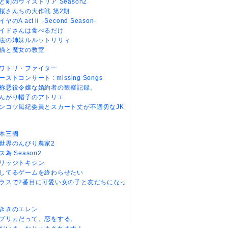
と剣のウィストリア Season2
桜さんちの大作戦 第2期
イヤのA actⅡ -Second Season-
イドさんは食べるだけ
法の姉妹ルルットリリィ
猫と魔女の教室
ワトリ・ファイター
ーストコンサート : missing Songs
称悪役令嬢な婚約者の観察記録。
んがり帽子のアトリエ
ンコツ風紀委員とスカート丈が不適切なJK
本三國
世界のんびり農家2
ス為 Season2
リッジトキシン
してるゲームを終わらせたい
ラスで2番目に可愛い女の子と友だちになっ
ききのエレン
プリカだって、恋をする。