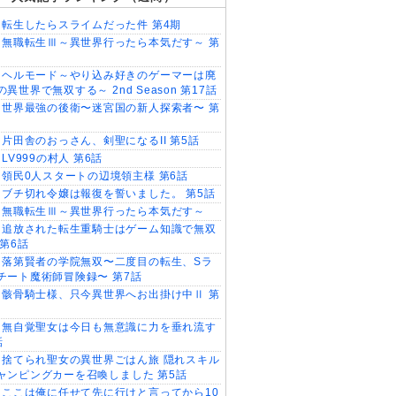
転生したらスライムだった件 第4期
無職転生Ⅲ～異世界行ったら本気だす～ 第
ヘルモード～やり込み好きのゲーマーは廃
異世界で無双する～ 2nd Season 第17話
世界最強の後衛〜迷宮国の新人探索者〜 第
片田舎のおっさん、剣聖になるII 第5話
LV999の村人 第6話
領民0人スタートの辺境領主様 第6話
ブチ切れ令嬢は報復を誓いました。 第5話
無職転生Ⅲ～異世界行ったら本気だす～
追放された転生重騎士はゲーム知識で無双
 第6話
落第賢者の学院無双〜二度目の転生、Sラ
チート魔術師冒険録〜 第7話
骸骨騎士様、只今異世界へお出掛け中Ⅱ 第
無自覚聖女は今日も無意識に力を垂れ流す
話
捨てられ聖女の異世界ごはん旅 隠れスキル
ャンピングカーを召喚しました 第5話
ここは俺に任せて先に行けと言ってから10