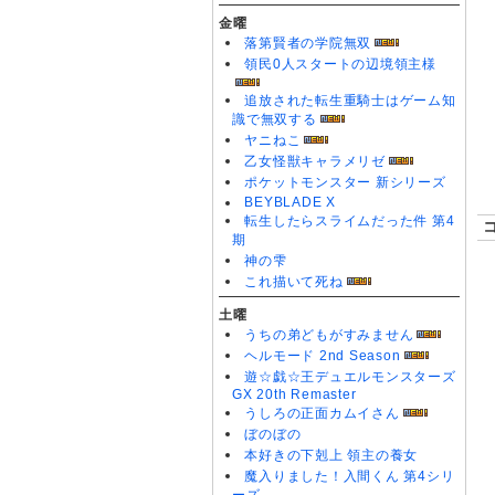
金曜
落第賢者の学院無双
領民0人スタートの辺境領主様
追放された転生重騎士はゲーム知
識で無双する
ヤニねこ
乙女怪獣キャラメリゼ
ポケットモンスター 新シリーズ
BEYBLADE X
転生したらスライムだった件 第4
期
神の雫
これ描いて死ね
土曜
うちの弟どもがすみません
ヘルモード 2nd Season
遊☆戯☆王デュエルモンスターズ
GX 20th Remaster
うしろの正面カムイさん
ぼのぼの
本好きの下剋上 領主の養女
魔入りました！入間くん 第4シリ