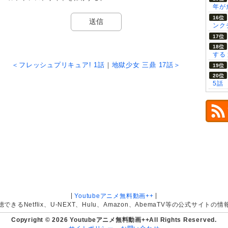
年が
ンク
する
＜フレッシュプリキュア! 1話
｜
地獄少女 三鼎 17話＞
5話
|
|
Youtubeアニメ無料動画++
きるNetflix、U-NEXT、Hulu、Amazon、AbemaTV等の公式サイト
Copyright © 2026 Youtubeアニメ無料動画++All Rights Reserved.