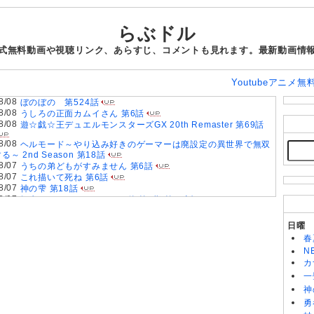
らぶドル
式無料動画や視聴リンク、あらすじ、コメントも見れます。最新動画情
Youtubeアニメ無
8/08
ぼのぼの 第524話
8/08
うしろの正面カムイさん 第6話
8/08
遊☆戯☆王デュエルモンスターズGX 20th Remaster 第69話
8/08
ヘルモード～やり込み好きのゲーマーは廃設定の異世界で無双
る～ 2nd Season 第18話
8/07
うちの弟どもがすみません 第6話
8/07
これ描いて死ね 第6話
8/07
神の雫 第18話
8/07
転生したらスライムだった件 第4期 第89話
8/07
BEYBLADE X 第127話
8/07
ちいかわ 第367話
日曜
8/07
乙女怪獣キャラメリゼ 第6話
春
8/07
ヤニねこ 第6話
N
8/07
追放された転生重騎士はゲーム知識で無双する 第6話
カ
8/07
領民0人スタートの辺境領主様 第6話
一
8/06
スーパーの裏でヤニ吸うふたり 第5話
8/06
神
落第賢者の学院無双〜二度目の転生、Sランクチート魔術師冒
険録〜 第7話
勇
8/06
メビウス・ダスト 第5話