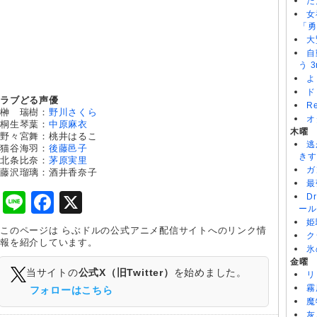
た
女
「勇
大
自
う 3
よ
ド
ラブどる声優
R
榊 瑞樹：
野川さくら
オ
桐生琴葉：
中原麻衣
木曜
野々宮舞：桃井はるこ
逃
猫谷海羽：
後藤邑子
きす
北条比奈：
茅原実里
ガ
藤沢瑠璃：酒井香奈子
最
Line
Facebook
X
D
ール
姫
このページは らぶドルの公式アニメ配信サイトへのリンク情
ク
報を紹介しています。
氷
金曜
当サイトの
公式X（旧Twitter）
を始めました。
リ
霧
フォローはこちら
魔
灰