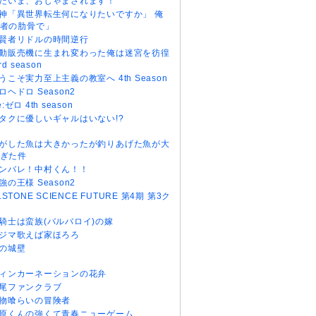
だいま、おじゃまされます！
神「異世界転生何になりたいですか」 俺
者の肋骨で」
賢者リドルの時間逆行
動販売機に生まれ変わった俺は迷宮を彷徨
rd season
うこそ実力至上主義の教室へ 4th Season
ロヘドロ Season2
e:ゼロ 4th season
タクに優しいギャルはいない!?
がした魚は大きかったが釣りあげた魚が大
ぎた件
ンバレ！中村くん！！
強の王様 Season2
r.STONE SCIENCE FUTURE 第4期 第3ク
騎士は蛮族(バルバロイ)の嫁
ジマ歌えば家ほろろ
の城壁
ィンカーネーションの花弁
尾ファンクラブ
物喰らいの冒険者
原くんの強くて青春ニューゲーム