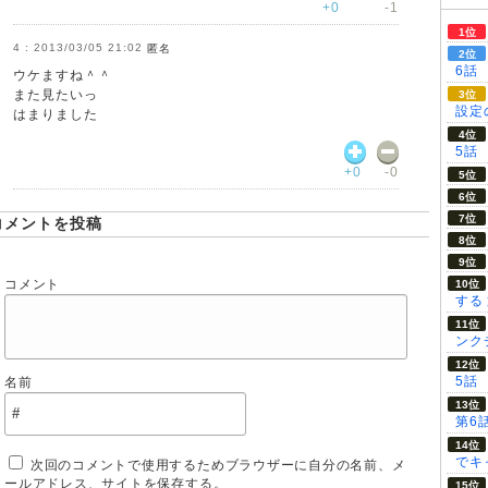
+0
-1
2013/03/05 21:02
匿名
6話
ウケますね＾＾
また見たいっ
設定の
はまりました
5話
+0
-0
コメントを投稿
コメント
する
ンク
5話
名前
第6
でキ
次回のコメントで使用するためブラウザーに自分の名前、メ
ールアドレス、サイトを保存する。