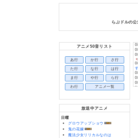
らぶドルの公
0
アニメ50音リスト
0
0
あ行
か行
さ行
0
す
た行
な行
は行
0
ま行
や行
ら行
0
0
わ行
アニメ一覧
0
0
0
0
0
放送中アニメ
0
0
日曜
0
グロウアップショウ
0
鬼の花嫁
魔法少女リリカルなのは
0