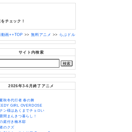
報をチェック！
料動画++TOP
>>
無料アニメ
>>
らぶドル
サイト内検索
2026年3-6月終了アニメ
夏秋冬代行者 春の舞
EEDY GIRL OVERDOSE
ナン様はあくまでチョロい
畳間まんきつ暮らし！
の庭付き楠木邸
者のクズ