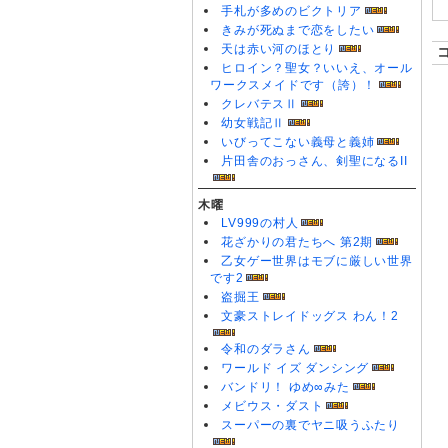
手札が多めのビクトリア
きみが死ぬまで恋をしたい
天は赤い河のほとり
ヒロイン？聖女？いいえ、オール
ワークスメイドです（誇）！
クレバテスⅡ
幼女戦記Ⅱ
いびってこない義母と義姉
片田舎のおっさん、剣聖になるII
木曜
LV999の村人
花ざかりの君たちへ 第2期
乙女ゲー世界はモブに厳しい世界
です2
盗掘王
文豪ストレイドッグス わん！2
令和のダラさん
ワールド イズ ダンシング
バンドリ！ ゆめ∞みた
メビウス・ダスト
スーパーの裏でヤニ吸うふたり