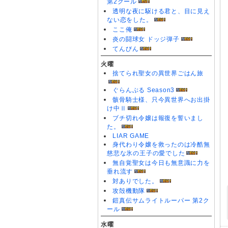
第2クール
透明な夜に駆ける君と、目に見え
ない恋をした。
ここ俺
炎の闘球女 ドッジ弾子
てんびん
火曜
捨てられ聖女の異世界ごはん旅
ぐらんぶる Season3
骸骨騎士様、只今異世界へお出掛
け中Ⅱ
ブチ切れ令嬢は報復を誓いまし
た。
LIAR GAME
身代わり令嬢を救ったのは冷酷無
慈悲な氷の王子の愛でした
無自覚聖女は今日も無意識に力を
垂れ流す
対ありでした。
攻殻機動隊
鎧真伝サムライトルーパー 第2ク
ール
水曜