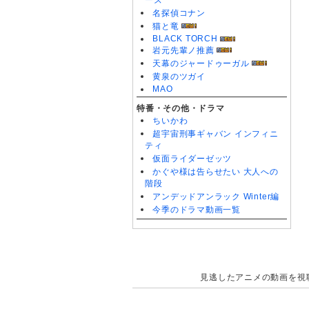
ーズ
名探偵コナン
猫と竜
BLACK TORCH
岩元先輩ノ推薦
天幕のジャードゥーガル
黄泉のツガイ
MAO
特番・その他・ドラマ
ちいかわ
超宇宙刑事ギャバン インフィニ
ティ
仮面ライダーゼッツ
かぐや様は告らせたい 大人への
階段
アンデッドアンラック Winter編
今季のドラマ動画一覧
見逃したアニメの動画を視聴で