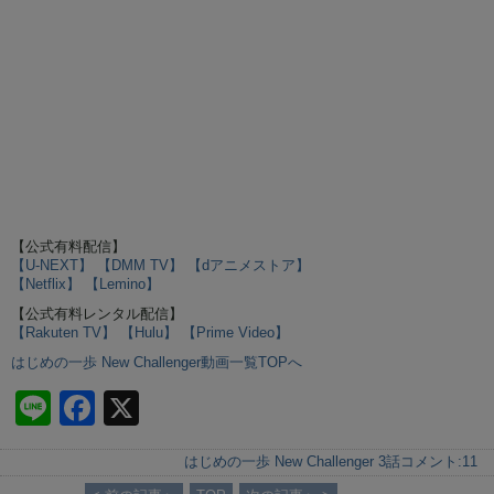
【公式有料配信】
【U-NEXT】
【DMM TV】
【dアニメストア】
【Netflix】
【Lemino】
【公式有料レンタル配信】
【Rakuten TV】
【Hulu】
【Prime Video】
はじめの一歩 New Challenger動画一覧TOPへ
Li
F
X
n
a
はじめの一歩 New Challenger 3話
コメント:
11
e
c