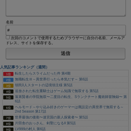
名前
次回のコメントで使用するためブラウザーに自分の名前、メールア
ドレス、サイトを保存する。
人気記事ランキング（週間）
転生したらスライムだった件 第4期
無職転生Ⅲ～異世界行ったら本気だす～ 第6話
領民0人スタートの辺境領主様 第5話
追放された転生重騎士はゲーム知識で無双する 第5話
落第賢者の学院無双〜二度目の転生、Sランクチート魔術師冒険録〜 第
6話
ヘルモード～やり込み好きのゲーマーは廃設定の異世界で無双する～
2nd Season 第17話
世界最強の後衛〜迷宮国の新人探索者〜 第5話
片田舎のおっさん、剣聖になるII 第5話
LV999の村人 第6話