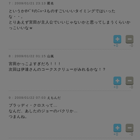
2009/01/21 23:13
匿名
というかｵﾊﾞﾏのﾆｭｰｽものすごいいいタイミングではいった
な・・。
とりあえず宮田が主人公でいいじゃないかと思ってしまうくらいか
っこいいなｗ
+0
-0
2009/01/22 01:15
山嵐
宮田かっこよすぎだろ！！！
次回は伊達さんのコークスクリューがみれるかな！？
+0
-0
2009/01/22 07:03
えもんだ
ブラッディ・クロスって…
なんだ、あしたのジョーのパクリか…
つまんね。
+0
-0