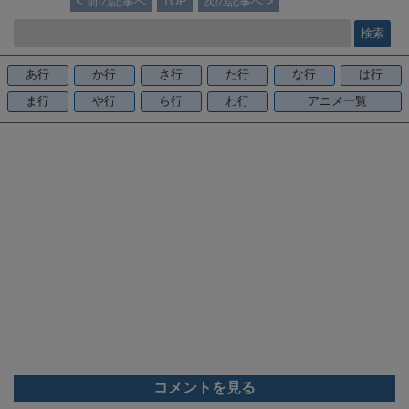
< 前の記事へ
TOP
次の記事へ >
e
b
o
あ行
か行
さ行
た行
な行
は行
o
ま行
や行
ら行
わ行
アニメ一覧
k
コメントを見る