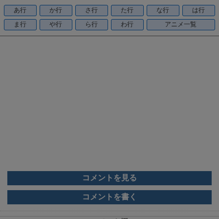
o
あ行
か行
さ行
た行
な行
は行
o
ま行
や行
ら行
わ行
アニメ一覧
k
コメントを見る
コメントを書く