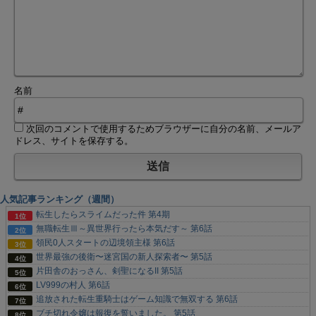
名前
次回のコメントで使用するためブラウザーに自分の名前、メールア
ドレス、サイトを保存する。
人気記事ランキング（週間）
転生したらスライムだった件 第4期
無職転生Ⅲ～異世界行ったら本気だす～ 第6話
領民0人スタートの辺境領主様 第6話
世界最強の後衛〜迷宮国の新人探索者〜 第5話
片田舎のおっさん、剣聖になるII 第5話
LV999の村人 第6話
追放された転生重騎士はゲーム知識で無双する 第6話
ブチ切れ令嬢は報復を誓いました。 第5話