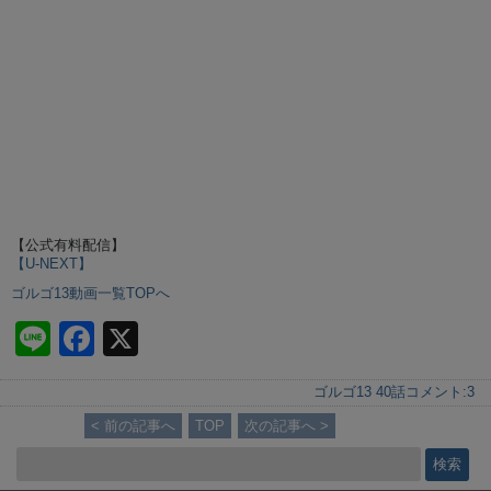
【公式有料配信】
【U-NEXT】
ゴルゴ13動画一覧TOPへ
Li
F
X
n
a
ゴルゴ13 40話
コメント:
3
e
c
< 前の記事へ
TOP
次の記事へ >
e
b