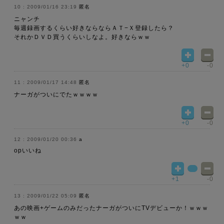
2009/01/16 23:19
匿名
ニャンチ
毎週録画するくらい好きならならＡＴ−Ｘ登録したら？
それかＤＶＤ買うくらいしなよ。好きならｗｗ
+0
-0
2009/01/17 14:48
匿名
ナーガがついにでたｗｗｗｗ
+0
-0
2009/01/20 00:36
a
opいいね
+1
-0
2009/01/22 05:09
匿名
あの映画+ゲームのみだったナーガがついにTVデビューか！ｗｗｗ
ｗｗ