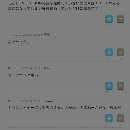
しかしEVOLUTIONの話が完結していないのにＲはＡＴ−Ｘのみの
放送になってしまい毎週録画していただけに残念です
+0
-0
2009/01/14 11:36
匿名
なぜ分けたし
+0
-0
2009/01/14 20:16
匿名
オープニング嫌い。
+0
-0
2009/01/15 22:15
rororo
もうスレイヤーズは過去の遺物なのかね。人気ねーんだな。残念だ
+0
-0