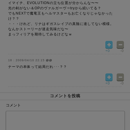
イマイチ、EVOLUTIONの立ち位置が分からんな〜〜
光の剣がない＆OPのヴァルガーヴ⇒tryから続いてる？
でもNEXTで魔竜王もヘルマスターもお亡くなりじゃなかった
け？？
・・・けれど、リナはギガスレイブの真髄に達してない模様。
なんかストーリーが迷走気味だな〜
まっフィリアを期待してみるけどなｗ
+0
-0
2009/04/10 22:15
@@
ナーマの本体って結局だれ･･･？？
+0
-0
コメントを投稿
コメント