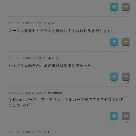
+0
-0
2009/02/04 22:09
イム
ズーマは魔族セイグラムと融合してあらわれるきがします。
+0
-0
2009/03/02 18:10
キャミン
セイグラム融合か。あの魔族は地味に強かった。
+0
-0
2009/03/10 23:23
marutina
なぜopにガーブ、フィブリゾ、マルガーブがでてきてゼロスがで
てこないの?!
+0
-0
2009/03/23 22:14
k