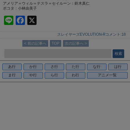
アメリア＝ウィル＝テスラ＝セイルーン：鈴木真仁
ポコタ：小林由美子
Li
F
X
n
a
スレイヤーズEVOLUTION-R
コメント:
18
e
c
< 前の記事へ
TOP
次の記事へ >
e
b
o
あ行
か行
さ行
た行
な行
は行
o
ま行
や行
ら行
わ行
アニメ一覧
k