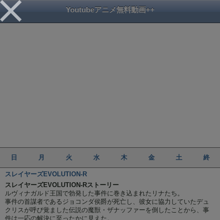
Youtubeアニメ無料動画++
日
月
火
水
木
金
土
終
スレイヤーズEVOLUTION-R
スレイヤーズEVOLUTION-Rストーリー
ルヴィナガルド王国で勃発した事件に巻き込まれたリナたち。
事件の首謀者であるジョコンダ侯爵が死亡し、彼女に協力していたデュ
クリスが呼び覚ました伝説の魔獣・ザナッファーを倒したことから、事
件は一応の解決に至ったかに見えた。