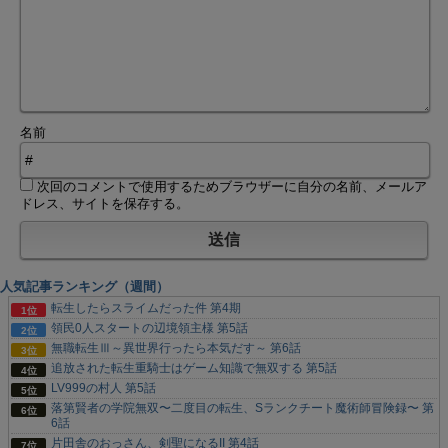
名前
次回のコメントで使用するためブラウザーに自分の名前、メールア
ドレス、サイトを保存する。
人気記事ランキング（週間）
転生したらスライムだった件 第4期
領民0人スタートの辺境領主様 第5話
無職転生Ⅲ～異世界行ったら本気だす～ 第6話
追放された転生重騎士はゲーム知識で無双する 第5話
LV999の村人 第5話
落第賢者の学院無双〜二度目の転生、Sランクチート魔術師冒険録〜 第
6話
片田舎のおっさん、剣聖になるII 第4話