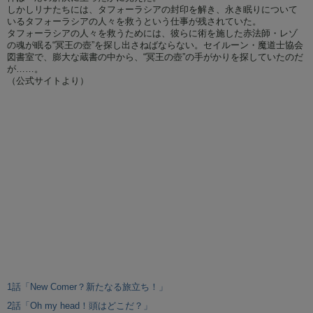
しかしリナたちには、タフォーラシアの封印を解き、永き眠りについて
いるタフォーラシアの人々を救うという仕事が残されていた。
タフォーラシアの人々を救うためには、彼らに術を施した赤法師・レゾ
の魂が眠る“冥王の壺”を探し出さねばならない。セイルーン・魔道士協会
図書室で、膨大な蔵書の中から、“冥王の壺”の手がかりを探していたのだ
が……。
（公式サイトより）
1話「New Comer？新たなる旅立ち！」
2話「Oh my head！頭はどこだ？」