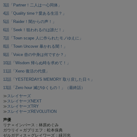
3話「Partner！二人は一心同体」
4話「Quality time？愛ある生活？」
5話「Raider！闇からの声！」
6話「Seek！狙われるのは誰だ！」
7話「Town scape 人に作られたモノゆえに」
8話「Town Uncover 暴かれる闇！」
9話「Voice 壺の中身は何ですか？」
10話「Wisdom 帰らぬ時を求めて！」
11話「Xeno 復活の代償」
12話「YESTERDAYS MEMORY 取り戻した日々」
13話「Zero hour 滅びゆくもの！」（最終話）
≫
スレイヤーズ
≫
スレイヤーズNEXT
≫
スレイヤーズTRY
≫
スレイヤーズREVOLUTION
声優
リナ＝インバース：林原めぐみ
ガウリイ＝ガブリエフ：松本保典
ゼルガディス＝グレイワーズ：緑川光