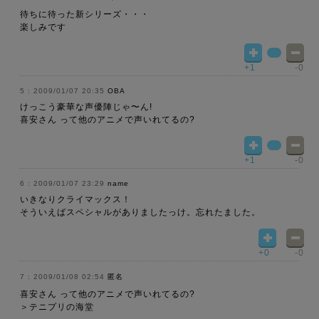
待ちに待った新シリーズ・・・
楽しみです
+1
-0
2009/01/07 20:35
OBA
けっこう豪華な声優陣じゃ〜ん!
喜安さん って他のアニメで声いれてるの?
+1
-0
2009/01/07 23:29
name
いきなりクライマックス！
そういえばスペシャルがありましたっけ。忘れたました。
+0
-0
2009/01/08 02:54
匿名
喜安さん って他のアニメで声いれてるの?
＞テニプリの海堂