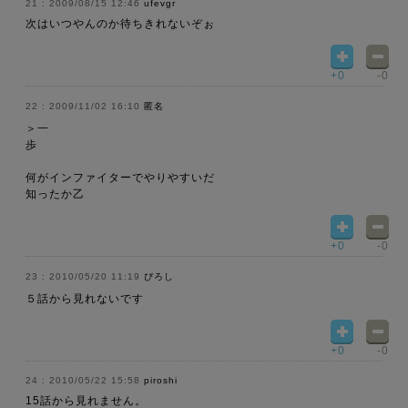
2009/08/15 12:46
ufevgr
次はいつやんのか待ちきれないぞぉ
+0
-0
2009/11/02 16:10
匿名
＞一
歩
何がインファイターでやりやすいだ
知ったか乙
+0
-0
2010/05/20 11:19
ぴろし
５話から見れないです
+0
-0
2010/05/22 15:58
piroshi
15話から見れません。