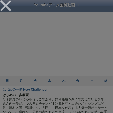
Youtubeアニメ無料動画++
日
月
火
水
木
金
土
終
はじめの一歩 New Challenger
はじめの一歩概要
母子家庭のいじめられっこであり、釣り船屋を親子で支えている少年・
幕之内一歩が、後の世界チャンピオン鷹村守と出会いボクシングに開
眼、鷹村と同じ鴨川ジムに入門して日本を代表する人気一流ボクサーと
なっていく過程を、周囲の者たちとの交流、ライバルたちとの戦いを通