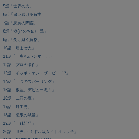
5話「世界の力」
6話「追い続ける背中」
7話「悪魔の降臨」
8話「魂(いのち)の一撃」
9話「受け継ぐ資格」
10話「噛ませ犬」
11話「一歩VSハンマーナオ」
12話「プロの条件」
13話「イッポ・オン・ザ・ビーチ2」
14話「二つのスパーリング」
15話「板垣、デビュー戦！」
16話「二羽の鷹」
17話「野生児」
18話「極限の減量」
19話「一触即発」
20話「世界J・ミドル級タイトルマッチ」