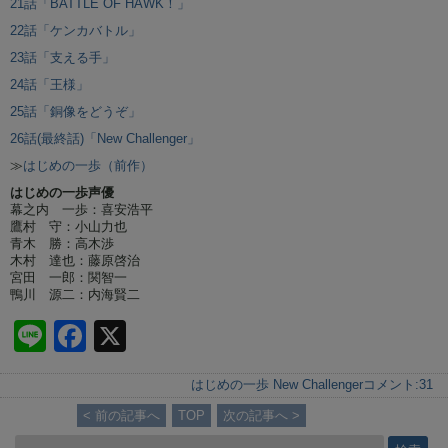
21話「BATTLE OF HAWK！」
22話「ケンカバトル」
23話「支える手」
24話「王様」
25話「銅像をどうぞ」
26話(最終話)「New Challenger」
≫
はじめの一歩（前作）
はじめの一歩声優
幕之内 一歩：喜安浩平
鷹村 守：小山力也
青木 勝：高木渉
木村 達也：藤原啓治
宮田 一郎：関智一
鴨川 源二：内海賢二
Li
F
X
n
a
はじめの一歩 New Challenger
コメント:
31
e
c
< 前の記事へ
TOP
次の記事へ >
e