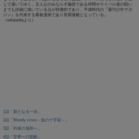
じて描いてゆく。主人公のみならず脇役である仲間やライバル達の戦い
までも詳細に描いている点が特徴的であり、平成時代の『週刊少年マガ
ジン』を代表する看板漫画であり長期連載となっている。
（wikipediaより）
1話「新たなる一歩」
2話「Bloody cross－血の十字架－」
3話「約束の場所へ」
4話「世界への胎動」