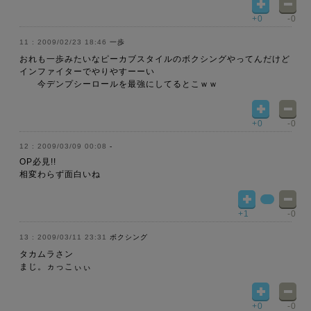
+0
-0
2009/02/23 18:46
一歩
おれも一歩みたいなピーカブスタイルのボクシングやってんだけど
インファイターでやりやすーーい
今デンプシーロールを最強にしてるとこｗｗ
+0
-0
2009/03/09 00:08
-
OP必見!!
相変わらず面白いね
+1
-0
2009/03/11 23:31
ボクシング
タカムラさン
まじ。ヵっこぃぃ
+0
-0