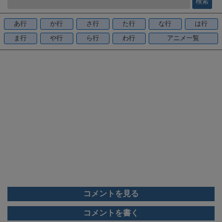
b
o
あ行
か行
さ行
た行
な行
は行
o
ま行
や行
ら行
わ行
アニメ一覧
k
コメントを見る
コメントを書く