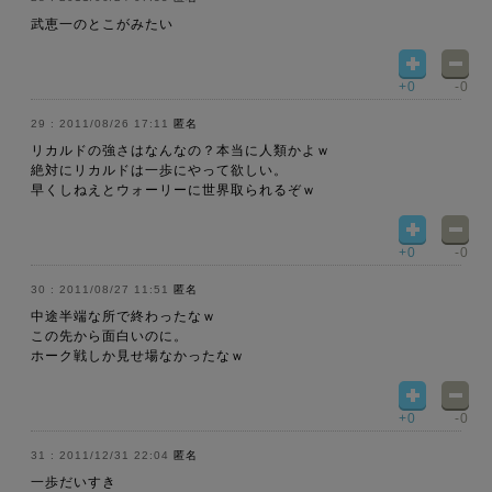
武恵一のとこがみたい
+0
-0
2011/08/26 17:11
匿名
リカルドの強さはなんなの？本当に人類かよｗ
絶対にリカルドは一歩にやって欲しい。
早くしねえとウォーリーに世界取られるぞｗ
+0
-0
2011/08/27 11:51
匿名
中途半端な所で終わったなｗ
この先から面白いのに。
ホーク戦しか見せ場なかったなｗ
+0
-0
2011/12/31 22:04
匿名
一歩だいすき