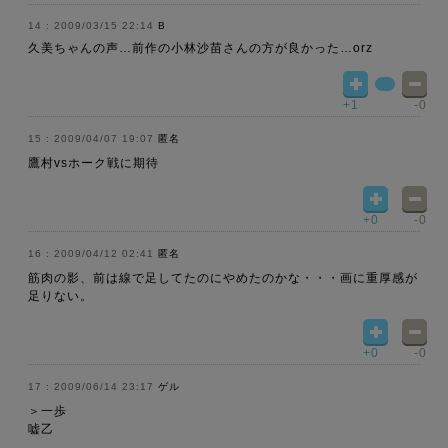
2009/03/15 22:14
B
久美ちゃんの声…前作の小林沙苗さんの方が良かった…orz
+1
-0
2009/04/07 19:07
匿名
鷹村vsホーク戦に期待
+0
-0
2009/04/12 02:41
匿名
筋肉の影、前は線で足してたのにやめたのかな・・・画に重厚感が
足りない。
+0
-0
2009/06/14 23:17
ゲル
＞一歩
嘘乙