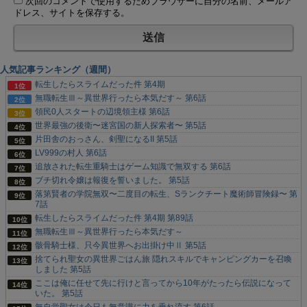
次回のコメントで使用するためブラウザーに自分の名前、メールア
ドレス、サイトを保存する。
人気記事ランキング（週間）
転生したらスライムだった件 第4期
無職転生Ⅲ～異世界行ったら本気だす～ 第6話
領民0人スタートの辺境領主様 第6話
世界最強の後衛〜迷宮国の新人探索者〜 第5話
片田舎のおっさん、剣聖になるII 第5話
LV999の村人 第6話
追放された転生重騎士はゲーム知識で無双する 第6話
ブチ切れ令嬢は報復を誓いました。 第5話
落第賢者の学院無双〜二度目の転生、Sランクチート魔術師冒険録〜 第
7話
転生したらスライムだった件 第4期 第89話
無職転生Ⅲ～異世界行ったら本気だす～
骸骨騎士様、只今異世界へお出掛け中Ⅱ 第5話
捨てられ聖女の異世界ごはん旅 隠れスキルでキャンピングカーを召喚
しました 第5話
ここは俺に任せて先に行けと言ってから10年がたったら伝説になって
いた。 第5話