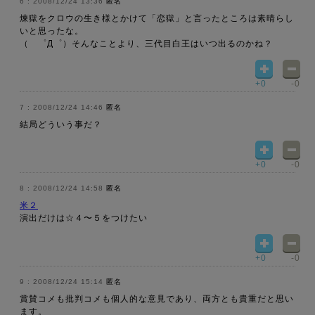
2008/12/24 13:36
匿名
煉獄をクロウの生き様とかけて「恋獄」と言ったところは素晴らし
いと思ったな。
（ ゜Д゜）そんなことより、三代目白王はいつ出るのかね？
+0
-0
2008/12/24 14:46
匿名
結局どういう事だ？
+0
-0
2008/12/24 14:58
匿名
米２
演出だけは☆４〜５をつけたい
+0
-0
2008/12/24 15:14
匿名
賞賛コメも批判コメも個人的な意見であり、両方とも貴重だと思い
ます。