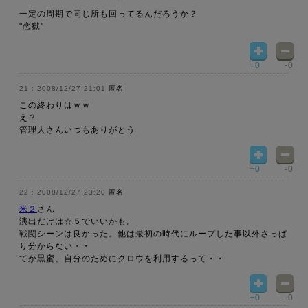
一定の周期で同じ所も回ってるんだろうか？
"恋獄"
+0
-0
2008/12/27 21:01
匿名
この終わりはｗｗ
え？
管理人さんいつもありがとう
+0
-0
2008/12/27 23:20
匿名
米２
さん
演出だけは☆５でいいかも。
戦闘シーンは良かった。他は最初の時代にループした事以外さっぱ
り分からない・・
てか黒蜜、自分のためにクロウを利用するって・・
+0
-0