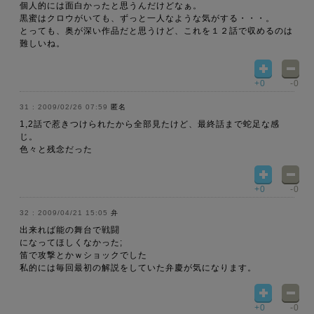
個人的には面白かったと思うんだけどなぁ。
黒蜜はクロウがいても、ずっと一人なような気がする・・・。
とっても、奥が深い作品だと思うけど、これを１２話で収めるのは
難しいね。
+0
-0
2009/02/26 07:59
匿名
1,2話で惹きつけられたから全部見たけど、最終話まで蛇足な感
じ。
色々と残念だった
+0
-0
2009/04/21 15:05
弁
出来れば能の舞台で戦闘
になってほしくなかった;
笛で攻撃とかｗショックでした
私的には毎回最初の解説をしていた弁慶が気になります。
+0
-0