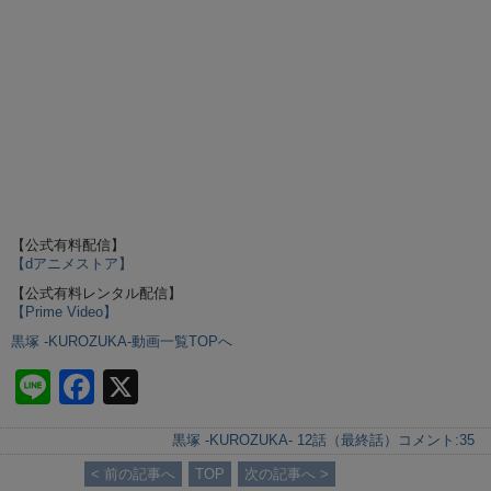
【公式有料配信】
【dアニメストア】
【公式有料レンタル配信】
【Prime Video】
黒塚 -KUROZUKA-動画一覧TOPへ
Li
F
X
n
a
黒塚 -KUROZUKA- 12話（最終話）
コメント:
35
e
c
< 前の記事へ
TOP
次の記事へ >