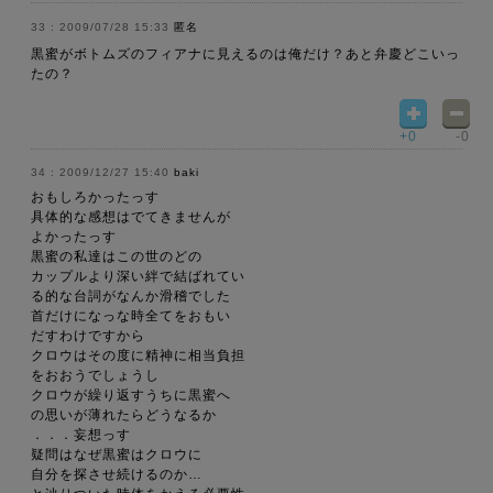
2009/07/28 15:33
匿名
黒蜜がボトムズのフィアナに見えるのは俺だけ？あと弁慶どこいっ
たの？
+0
-0
2009/12/27 15:40
baki
おもしろかったっす
具体的な感想はでてきませんが
よかったっす
黒蜜の私達はこの世のどの
カップルより深い絆で結ばれてい
る的な台詞がなんか滑稽でした
首だけになっな時全てをおもい
だすわけですから
クロウはその度に精神に相当負担
をおおうでしょうし
クロウが繰り返すうちに黒蜜へ
の思いが薄れたらどうなるか
．．．妄想っす
疑問はなぜ黒蜜はクロウに
自分を探させ続けるのか…