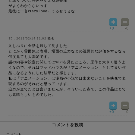
と辿りついた時体をかえる必要性
がよくわからないっす
最後に一言crazy love←うるせうぇな
+0
-0
2011/02/14 11:02
匿名
久しぶりに全話を通して見ました。
とにかく雰囲気と表現、場面の迫力などの視覚的な評価をするなら
何度見ても大満足です。
話の内容や設定に関してはwikiを見たところ、原作と大きく違うよ
うなので、それはマッドハウスが「アニメーション」として良い作
品になるようにした結果だと感じます。
私は「アニメーション」は漫画や小説では出来ないことを映像で表
現するのがそれだと思っています。
迫力が全てだとは言いませんが、そういった点で、この作品はとて
も素晴らしいものでした。
+0
-0
コメントを投稿
コメント