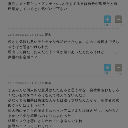
批判コメ＝荒らし・アンチ・etcと考えてる方は自分が馬鹿だと自
己紹介しているとに気づいて下さい
+0
-0
2008/12/24 15:21
匿名
何とも気持ち悪いモヤモヤな作品だったなぁ。なのに最後まで見ち
ゃうほど惹きつけられた
理由って何だったんだろう？何か魅力あったんだろうけど・・・。
声優の安定感？？
+0
-0
2008/12/24 18:19
匿名
まぁみんな個人的な意見はたたあると思うがな、会社側もおもしろ
くないものをつくろうなんて考えてないんだよ
少なくとも相手は俺達なんかとは違うプロなんだから、制作者の意
図ぐらいはよもうぜ？
個人的にそこらの萌えをねらったアニメよりは好きだし、あからさ
まかつベタな感動ものよりもよかった
結局クロウは恋にとらわれていきるんですね
無限ループってこわくね？