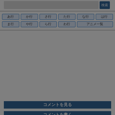
e
b
o
あ行
か行
さ行
た行
な行
は行
o
ま行
や行
ら行
わ行
アニメ一覧
k
コメントを見る
コメントを書く