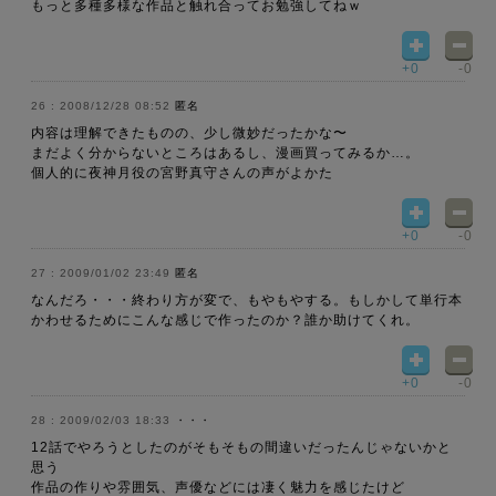
もっと多種多様な作品と触れ合ってお勉強してねｗ
+0
-0
2008/12/28 08:52
匿名
内容は理解できたものの、少し微妙だったかな〜
まだよく分からないところはあるし、漫画買ってみるか…。
個人的に夜神月役の宮野真守さんの声がよかた
+0
-0
2009/01/02 23:49
匿名
なんだろ・・・終わり方が変で、もやもやする。もしかして単行本
かわせるためにこんな感じで作ったのか？誰か助けてくれ。
+0
-0
2009/02/03 18:33
・・・
12話でやろうとしたのがそもそもの間違いだったんじゃないかと
思う
作品の作りや雰囲気、声優などには凄く魅力を感じたけど