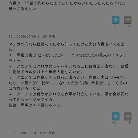
内容は…12話で終わらせようとしたからアレだったんだろうなと
思わざるえない
+0
-0
2009/02/09 14:50
匿名
マンガの方なら昔読んでたから知ってたけど大分内容省いてるよ
ね。
１ 黒蜜は実は[ピ―]だったが、アニメではただの美人のノスフェ
ラトゥ。
２ アニメではクロウのライバルとなる三代目白王が出ない。普通
に物語でカルタ以上の重要人物なんだが。
３ アニメでは弁慶がチョロっと出るだけ。弁慶が実は[ピ―]だっ
たり、弁慶の[ピ―]が出てこないんだから話に矛盾が生じてくるの
は当然だろうなぁ。
４ アニメでは何故かクロウと赤帝が対立している。話が全然変わ
ってきちゃうジャマイカ。
結論 黒塚は１２話じゃムリ。
+0
-0
2009/02/13 04:22
匿名