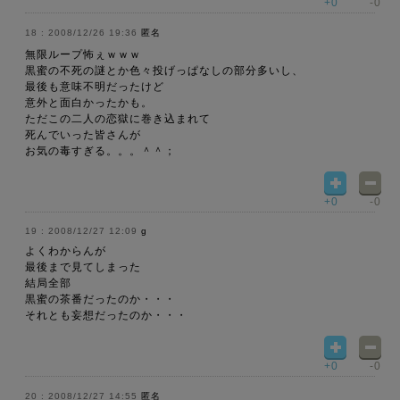
+0
-0
2008/12/26 19:36
匿名
無限ループ怖ぇｗｗｗ
黒蜜の不死の謎とか色々投げっぱなしの部分多いし、
最後も意味不明だったけど
意外と面白かったかも。
ただこの二人の恋獄に巻き込まれて
死んでいった皆さんが
お気の毒すぎる。。。＾＾；
+0
-0
2008/12/27 12:09
g
よくわからんが
最後まで見てしまった
結局全部
黒蜜の茶番だったのか・・・
それとも妄想だったのか・・・
+0
-0
2008/12/27 14:55
匿名