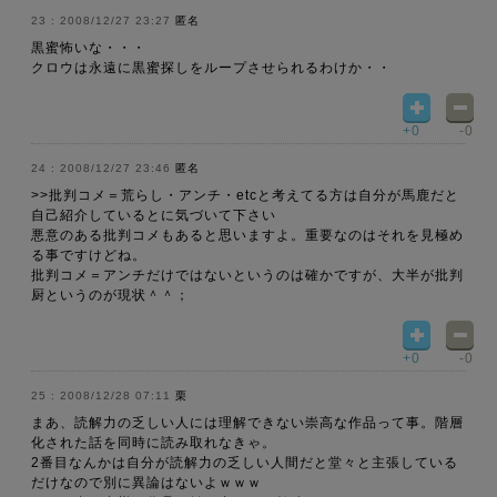
2008/12/27 23:27
匿名
黒蜜怖いな・・・
クロウは永遠に黒蜜探しをループさせられるわけか・・
+0
-0
2008/12/27 23:46
匿名
>>批判コメ＝荒らし・アンチ・etcと考えてる方は自分が馬鹿だと
自己紹介しているとに気づいて下さい
悪意のある批判コメもあると思いますよ。重要なのはそれを見極め
る事ですけどね。
批判コメ＝アンチだけではないというのは確かですが、大半が批判
厨というのが現状＾＾；
+0
-0
2008/12/28 07:11
栗
まあ、読解力の乏しい人には理解できない崇高な作品って事。階層
化された話を同時に読み取れなきゃ。
2番目なんかは自分が読解力の乏しい人間だと堂々と主張している
だけなので別に異論はないよｗｗｗ