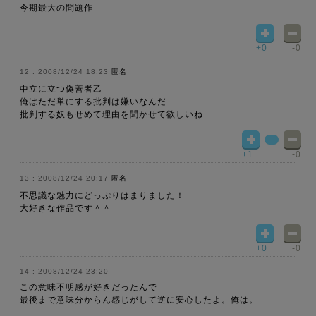
今期最大の問題作
+0
-0
2008/12/24 18:23
匿名
中立に立つ偽善者乙
俺はただ単にする批判は嫌いなんだ
批判する奴もせめて理由を聞かせて欲しいね
+1
-0
2008/12/24 20:17
匿名
不思議な魅力にどっぷりはまりました！
大好きな作品です＾＾
+0
-0
2008/12/24 23:20
この意味不明感が好きだったんで
最後まで意味分からん感じがして逆に安心したよ。俺は。