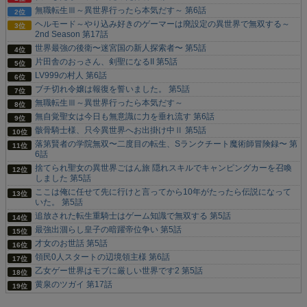
無職転生Ⅲ～異世界行ったら本気だす～ 第6話
ヘルモード～やり込み好きのゲーマーは廃設定の異世界で無双する～
2nd Season 第17話
世界最強の後衛〜迷宮国の新人探索者〜 第5話
片田舎のおっさん、剣聖になるII 第5話
LV999の村人 第6話
ブチ切れ令嬢は報復を誓いました。 第5話
無職転生Ⅲ～異世界行ったら本気だす～
無自覚聖女は今日も無意識に力を垂れ流す 第6話
骸骨騎士様、只今異世界へお出掛け中Ⅱ 第5話
落第賢者の学院無双〜二度目の転生、Sランクチート魔術師冒険録〜 第
6話
捨てられ聖女の異世界ごはん旅 隠れスキルでキャンピングカーを召喚
しました 第5話
ここは俺に任せて先に行けと言ってから10年がたったら伝説になって
いた。 第5話
追放された転生重騎士はゲーム知識で無双する 第5話
最強出涸らし皇子の暗躍帝位争い 第5話
才女のお世話 第5話
領民0人スタートの辺境領主様 第6話
乙女ゲー世界はモブに厳しい世界です2 第5話
黄泉のツガイ 第17話