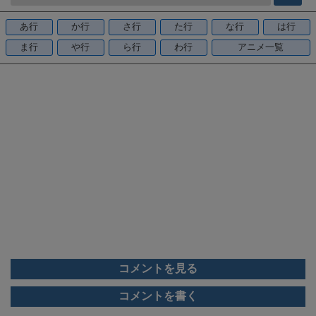
b
o
あ行
か行
さ行
た行
な行
は行
o
ま行
や行
ら行
わ行
アニメ一覧
k
コメントを見る
コメントを書く