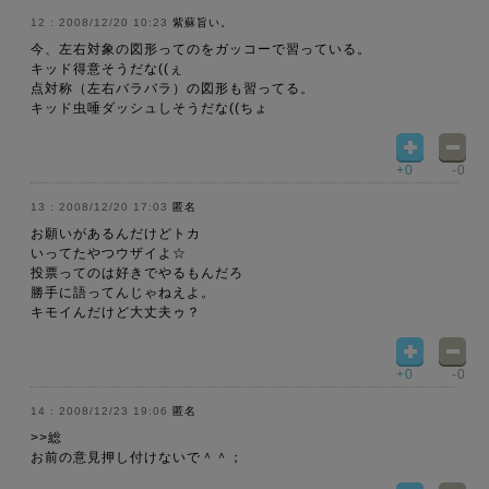
2008/12/20 10:23
紫蘇旨い。
今、左右対象の図形ってのをガッコーで習っている。
キッド得意そうだな((ぇ
点対称（左右バラバラ）の図形も習ってる。
キッド虫唾ダッシュしそうだな((ちょ
+0
-0
2008/12/20 17:03
匿名
お願いがあるんだけどトカ
いってたやつウザイよ☆
投票ってのは好きでやるもんだろ
勝手に語ってんじゃねえよ。
キモイんだけど大丈夫ゥ？
+0
-0
2008/12/23 19:06
匿名
>>総
お前の意見押し付けないで＾＾；