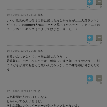
+0
-0
2008/12/23 21:19
匿名
いや、意見の押し付けは特に感じられなかったが……人気ランキン
グって、このblogの人気のことだと思ってたんだが…。各アニメの
ページのランキングはアクセス数かと。違った…？
+0
-0
2008/12/26 22:29
匿名
厨臭いんじゃなくて、本当に厨なんだろ…。
紫蘇旨い。とか、なんつーか…紫蘇って漢字知ってて偉いね…。別
に子どもが居ても悪くは無いんだろうが、この嫌悪感は何なんだろ
う
+0
-0
2008/12/29 23:20
忍
人気投票に入れてほしいなぁ
とかいってる人いるけど、
それは別にソウルイーターのランキングじゃないよ。