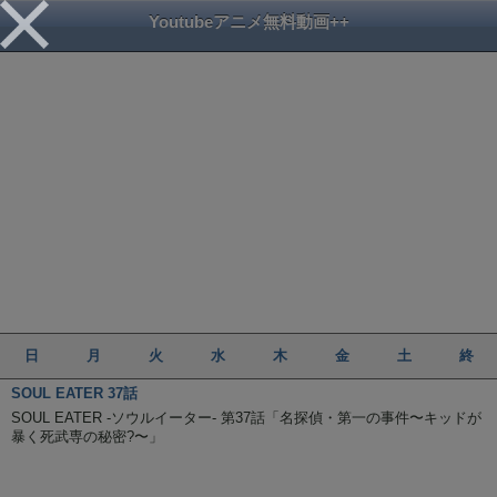
Youtubeアニメ無料動画++
日
月
火
水
木
金
土
終
SOUL EATER 37話
SOUL EATER -ソウルイーター- 第37話「名探偵・第一の事件〜キッドが
暴く死武専の秘密?〜」