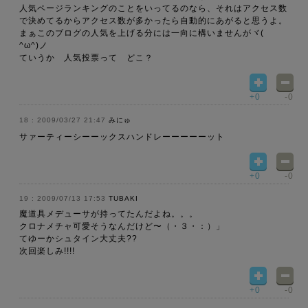
人気ページランキングのことをいってるのなら、それはアクセス数
で決めてるからアクセス数が多かったら自動的にあがると思うよ。
まぁこのブログの人気を上げる分には一向に構いませんがヾ(
^ω^)ノ
ていうか 人気投票って どこ？
+0
-0
2009/03/27 21:47
みにゅ
サァーティーシーーックスハンドレーーーーーット
+0
-0
2009/07/13 17:53
TUBAKI
魔道具メデューサが持ってたんだよね。。。
クロナメチャ可愛そうなんだけど〜（・３・：）」
てゆーかシュタイン大丈夫??
次回楽しみ!!!!
+0
-0