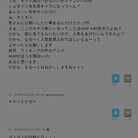
でも、キッド面白いからいいかｖｖ←いいのか
シュタイン先生黒キャラになってへん？
あんないい先生やったのに
ぁ、そうそう
皆さんにお願いしたい事あるんだけどさっ!!!!
まぁ、ここのカキコ板にいるってことはsoul eatr好きだよね？
だから、皆に見てもらいたいので、人気をあげたいんですのよ？
だから、なるべく人気投票入れてほしいなぁーって
よかったらお願いします
絶対、ランキングの中のアニメ、
soulのほうが面白いの、
あると思います。
だから、なるべくおねがぃしますねｖｖｖ
+0
-0
2008/12/16 20:20
perusonns
６ゲットだぜー
+0
-0
2008/12/17 20:15
藍
ガンガンの付録ＣＤ・・・