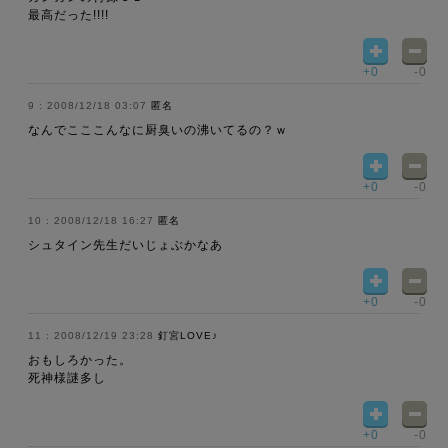
最高だった!!!!
+0
-0
2008/12/18 03:07
匿名
なんでこここんなに厨臭いの沸いてるの？ｗ
+0
-0
2008/12/18 16:27
匿名
シュタイン先生だいじょぶかなあ
+0
-0
2008/12/19 23:28
釘宮LOVE♪
おもしろかった。
死神様謎多し
+0
-0