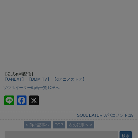
【公式有料配信】
【U-NEXT】
【DMM TV】
【dアニメストア】
ソウルイーター動画一覧TOPへ
Li
F
X
n
a
SOUL EATER 37話
コメント:
19
e
c
< 前の記事へ
TOP
次の記事へ >
e