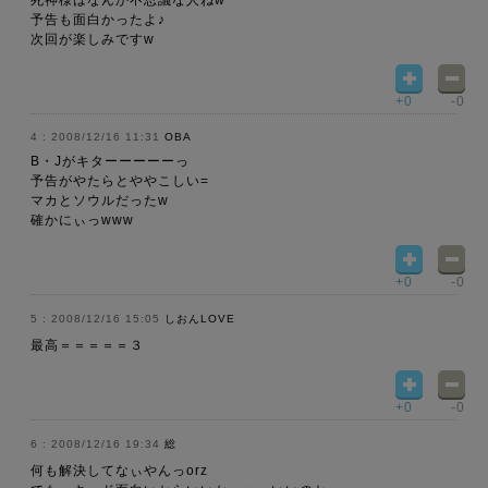
死神様はなんか不思議な人ねw
予告も面白かったよ♪
次回が楽しみですw
+0
-0
2008/12/16 11:31
OBA
B・Jがキターーーーーっ
予告がやたらとややこしい=
マカとソウルだったw
確かにぃっwww
+0
-0
2008/12/16 15:05
しおんLOVE
最高＝＝＝＝＝３
+0
-0
2008/12/16 19:34
総
何も解決してなぃやんっorz