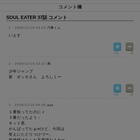
コメント欄
SOUL EATER 37話 コメント
2008/12/16 03:20
汚豚くん
いえす
+0
-0
2008/12/16 03:22
満
少年ジャンプ
新 ボッキさん よろしく〜
+0
-0
2008/12/16 06:08
aya
１番狙ってたのにィ
３番だったよう：
キッド君。
がんばってたぁwけど、今回は
答えにたどりつけづ〜。